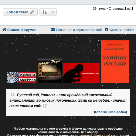
33 темы • Страница
1
из
1
Новая тема
Список форумов
Связаться с администрацией
Удалить cookies
Русский гой, Уотсон, - это врождёный алкогольный
энцефалопат во многих поколениях. Если он не дебил, - значит
он не совсем гой!
(
Столешников-Холмс
)
Любые материалы с этого форума и форум целиком, можно свободно
использовать и копировать без спросу.
В случае пропажи форума информация тут
uznaipravdu.livejournal.com
копия