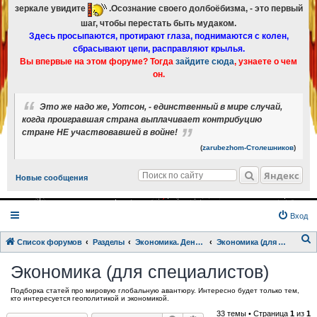
зеркале увидите
.Осознание своего долбоёбизма, - это первый
шаг, чтобы перестать быть мудаком.
Здесь просыпаются, протирают глаза, поднимаются с колен,
сбрасывают цепи, расправляют крылья.
Вы впервые на этом форуме? Тогда
зайдите сюда
, узнаете о чем
он.
Это же надо же, Уотсон, - единственный в мире случай,
когда проигравшая страна выплачивает контрибуцию
стране НЕ участвовавшей в войне!
(
zarubezhom-Столешников
)
Яндекс
Новые сообщения
Вход
Список форумов
Разделы
Экономика. Деньги.
Экономика (для специалистов)
о
Экономика (для специалистов)
и
Подборка статей про мировую глобальную авантюру. Интересно будет только тем,
с
кто интересуется геополитикой и экономикой.
к
33 темы • Страница
1
из
1