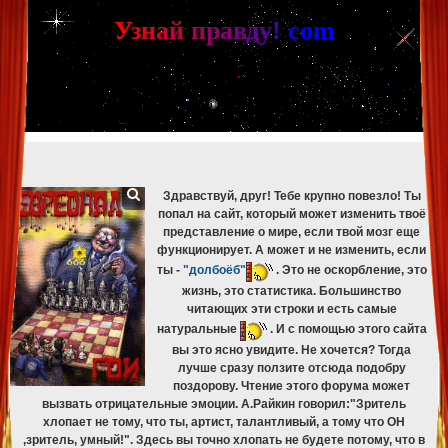
[phpBB Debug] PHP Warning
: in file
[ROOT]/phpbb/db/driver/mysqli.php
on line
265
:
mysqli_fetch_assoc(): Couldn't fetch mysqli_result
У
з
н
а
й
п
р
а
в
д
у
!
c
om
[phpBB Debug] PHP Warning
: in file
[ROOT]/phpbb/db/driver/mysqli.php
on line
329
:
mysqli_free_result(): Couldn't fetch mysqli_result
[phpBB Debug] PHP Warning
: in file
[ROOT]/phpbb/db/driver/mysqli.php
on line
265
:
mysqli_fetch_assoc(): Couldn't fetch mysqli_result
[phpBB Debug] PHP Warning
: in file
[ROOT]/phpbb/db/driver/mysqli.php
on line
329
:
mysqli_free_result(): Couldn't fetch mysqli_result
[phpBB Debug] PHP Warning
: in file
[ROOT]/phpbb/db/driver/mysqli.php
on line
265
:
mysqli_fetch_assoc(): Couldn't fetch mysqli_result
[phpBB Debug] PHP Warning
: in file
[ROOT]/phpbb/db/driver/mysqli.php
on line
329
:
mysqli_free_result(): Couldn't fetch mysqli_result
Здравствуй, друг! Тебе крупно повезло! Ты
попал на сайт, который может изменить твоё
представление о мире, если твой мозг еще
функционирует. А может и не изменить, если
ты -
"долбоёб"
. Это не оскорбление, это
жизнь, это статистика. Большинство
читающих эти строки и есть самые
натуральные
. И с помощью этого сайта
вы это ясно увидите. Не хочется? Тогда
лучше сразу ползите отсюда подобру
поздорову. Чтение этого форума может
вызвать отрицательные эмоции. А.Райкин говорил:"Зритель
хлопает не тому, что ты, артист, талантливый, а тому что ОН
,зритель, умный!". Здесь вы точно хлопать не будете потому, что в