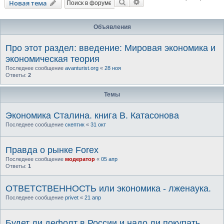
Поиск
Расширенный поиск
Новая тема
Объявления
Про этот раздел: введение: Мировая экономика и
экономическая теория
Последнее сообщение
avanturist.org
«
28 ноя
Ответы:
2
Темы
Экономика Сталина. книга В. Катасонова
Последнее сообщение
скептик
«
31 окт
Правда о рынке Forex
Последнее сообщение
модератор
«
05 апр
Ответы:
1
ОТВЕТСТВЕННОСТЬ или экономика - лженаука.
Последнее сообщение
privet
«
21 апр
Будет ли дефолт в России и надо ли покупать