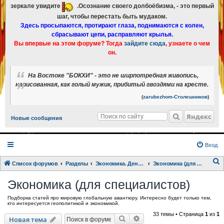
зеркале увидите
.Осознание своего долбоёбизма, - это первый
шаг, чтобы перестать быть мудаком.
Здесь просыпаются, протирают глаза, поднимаются с колен,
сбрасывают цепи, расправляют крылья.
Вы впервые на этом форуме? Тогда
зайдите сюда
, узнаете о чем
он.
На Востоке "БОКХИ" - это не ширпотребная живопись,
нарисованная, как голый мужик, прибитый гвоздями на кресте.
(
zarubezhom-Столешников
)
Яндекс
Новые сообщения
Вход
Список форумов
Разделы
Экономика. Деньги.
Экономика (для специалистов)
о
Экономика (для специалистов)
и
Подборка статей про мировую глобальную авантюру. Интересно будет только тем,
с
кто интересуется геополитикой и экономикой.
к
33 темы • Страница
1
из
1
Поиск
Расширенный поиск
Новая тема