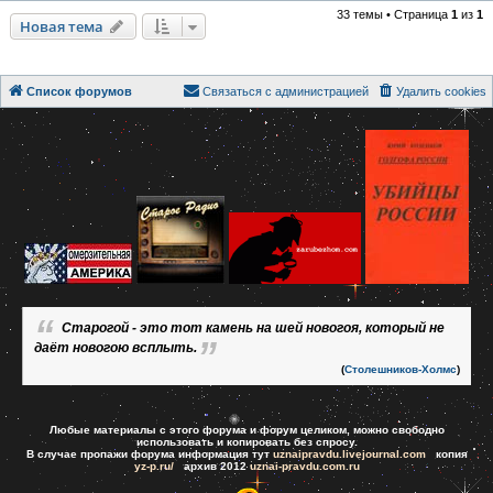
33 темы • Страница
1
из
1
Новая тема
Список форумов
Связаться с администрацией
Удалить cookies
Старогой - это тот камень на шей новогоя, который не
даёт новогою всплыть.
(
Столешников-Холмс
)
Любые материалы с этого форума и форум целиком, можно свободно
использовать и копировать без спросу.
В случае пропажи форума информация тут
uznaipravdu.livejournal.com
копия
yz-p.ru/
архив 2012
uznai-pravdu.com.ru