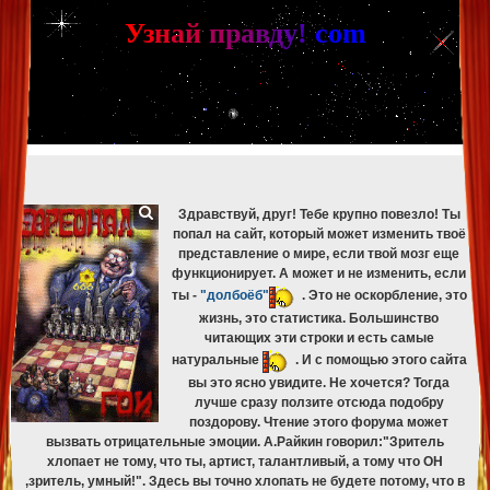
[phpBB Debug] PHP Warning
: in file
[ROOT]/phpbb/db/driver/mysqli.php
on line
265
:
mysqli_fetch_assoc(): Couldn't fetch mysqli_result
У
з
н
а
й
п
р
а
в
д
у
!
c
om
[phpBB Debug] PHP Warning
: in file
[ROOT]/phpbb/db/driver/mysqli.php
on line
329
:
mysqli_free_result(): Couldn't fetch mysqli_result
[phpBB Debug] PHP Warning
: in file
[ROOT]/phpbb/db/driver/mysqli.php
on line
265
:
mysqli_fetch_assoc(): Couldn't fetch mysqli_result
[phpBB Debug] PHP Warning
: in file
[ROOT]/phpbb/db/driver/mysqli.php
on line
329
:
mysqli_free_result(): Couldn't fetch mysqli_result
[phpBB Debug] PHP Warning
: in file
[ROOT]/phpbb/db/driver/mysqli.php
on line
265
:
mysqli_fetch_assoc(): Couldn't fetch mysqli_result
[phpBB Debug] PHP Warning
: in file
[ROOT]/phpbb/db/driver/mysqli.php
on line
329
:
mysqli_free_result(): Couldn't fetch mysqli_result
Здравствуй, друг! Тебе крупно повезло! Ты
попал на сайт, который может изменить твоё
представление о мире, если твой мозг еще
функционирует. А может и не изменить, если
ты -
"долбоёб"
. Это не оскорбление, это
жизнь, это статистика. Большинство
читающих эти строки и есть самые
натуральные
. И с помощью этого сайта
вы это ясно увидите. Не хочется? Тогда
лучше сразу ползите отсюда подобру
поздорову. Чтение этого форума может
вызвать отрицательные эмоции. А.Райкин говорил:"Зритель
хлопает не тому, что ты, артист, талантливый, а тому что ОН
,зритель, умный!". Здесь вы точно хлопать не будете потому, что в