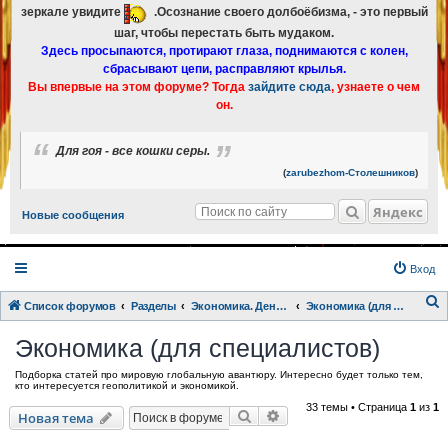
зеркале увидите
.Осознание своего долбоёбизма, - это первый
шаг, чтобы перестать быть мудаком.
Здесь просыпаются, протирают глаза, поднимаются с колен,
сбрасывают цепи, расправляют крылья.
Вы впервые на этом форуме? Тогда
зайдите сюда
, узнаете о чем
он.
Для гоя - все кошки серы.
(
zarubezhom-Столешников
)
Яндекс
Новые сообщения
Вход
Список форумов
Разделы
Экономика. Деньги.
Экономика (для специалистов)
о
Экономика (для специалистов)
и
Подборка статей про мировую глобальную авантюру. Интересно будет только тем,
с
кто интересуется геополитикой и экономикой.
к
33 темы • Страница
1
из
1
Поиск
Расширенный поиск
Новая тема