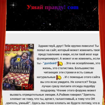
[phpBB Debug] PHP Warning
: in file
[ROOT]/phpbb/db/driver/mysqli.php
on line
265
:
mysqli_fetch_assoc(): Couldn't fetch mysqli_result
У
з
н
а
й
п
р
а
в
д
у
!
c
om
[phpBB Debug] PHP Warning
: in file
[ROOT]/phpbb/db/driver/mysqli.php
on line
329
:
mysqli_free_result(): Couldn't fetch mysqli_result
[phpBB Debug] PHP Warning
: in file
[ROOT]/phpbb/db/driver/mysqli.php
on line
265
:
mysqli_fetch_assoc(): Couldn't fetch mysqli_result
[phpBB Debug] PHP Warning
: in file
[ROOT]/phpbb/db/driver/mysqli.php
on line
329
:
mysqli_free_result(): Couldn't fetch mysqli_result
[phpBB Debug] PHP Warning
: in file
[ROOT]/phpbb/db/driver/mysqli.php
on line
265
:
mysqli_fetch_assoc(): Couldn't fetch mysqli_result
[phpBB Debug] PHP Warning
: in file
[ROOT]/phpbb/db/driver/mysqli.php
on line
329
:
mysqli_free_result(): Couldn't fetch mysqli_result
Здравствуй, друг! Тебе крупно повезло! Ты
попал на сайт, который может изменить твоё
представление о мире, если твой мозг еще
функционирует. А может и не изменить, если
ты -
"долбоёб"
. Это не оскорбление, это
жизнь, это статистика. Большинство
читающих эти строки и есть самые
натуральные
. И с помощью этого сайта
вы это ясно увидите. Не хочется? Тогда
лучше сразу ползите отсюда подобру
поздорову. Чтение этого форума может
вызвать отрицательные эмоции. А.Райкин говорил:"Зритель
хлопает не тому, что ты, артист, талантливый, а тому что ОН
,зритель, умный!". Здесь вы точно хлопать не будете потому, что в