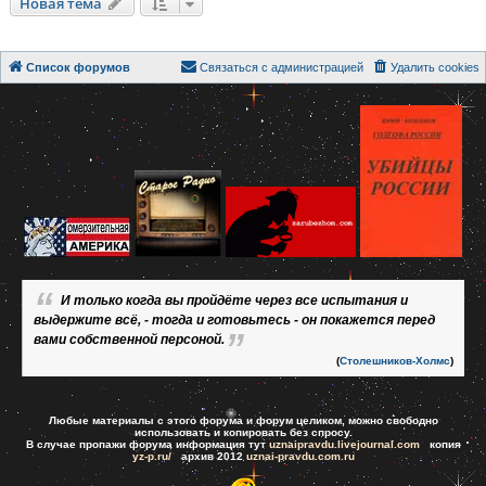
Новая тема
Список форумов
Связаться с администрацией
Удалить cookies
И только когда вы пройдёте через все испытания и
выдержите всё, - тогда и готовьтесь - он покажется перед
вами собственной персоной.
(
Столешников-Холмс
)
Любые материалы с этого форума и форум целиком, можно свободно
использовать и копировать без спросу.
В случае пропажи форума информация тут
uznaipravdu.livejournal.com
копия
yz-p.ru/
архив 2012
uznai-pravdu.com.ru