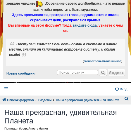
зеркале увидите
.Осознание своего долбоёбизма, - это первый
шаг, чтобы перестать быть мудаком.
Здесь просыпаются, протирают глаза, поднимаются с колен,
сбрасывают цепи, расправляют крылья.
Вы впервые на этом форуме? Тогда
зайдите сюда
, узнаете о чем
он.
Постулат Холмса: Если есть обман в системе в одном
месте, значит он капитально встроен в систему, и обман
везде!
(
zarubezhom-Столешников
)
Яндекс
Новые сообщения
Вход
Список форумов
Разделы
Наша прекрасная, удивительная Планета
о
Наша прекрасная, удивительная
и
Планета
с
к
Пьянящая бескрайность бытия.