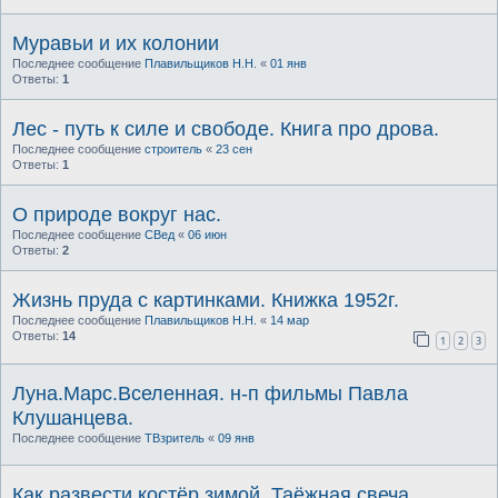
Муравьи и их колонии
Последнее сообщение
Плавильщиков Н.Н.
«
01 янв
Ответы:
1
Лес - путь к силе и свободе. Книга про дрова.
Последнее сообщение
строитель
«
23 сен
Ответы:
1
О природе вокруг нас.
Последнее сообщение
СВед
«
06 июн
Ответы:
2
Жизнь пруда с картинками. Книжка 1952г.
Последнее сообщение
Плавильщиков Н.Н.
«
14 мар
Ответы:
14
1
2
3
Луна.Марс.Вселенная. н-п фильмы Павла
Клушанцева.
Последнее сообщение
ТВзритель
«
09 янв
Как развести костёр зимой. Таёжная свеча.