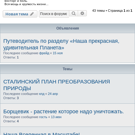
Восторг и боль.
Вся мощь и хрупкость жизни...
43 темы • Страница
1
из
1
Поиск
Расширенный поиск
Новая тема
Объявления
Путеводитель по разделу «Наша прекрасная,
удивительная Планета»
Последнее сообщение
фрейд
«
15 ноя
Ответы:
1
Темы
СТАЛИНСКИЙ ПЛАН ПРЕОБРАЗОВАНИЯ
ПРИРОДЫ
Последнее сообщение
кпд
«
24 апр
Ответы:
3
Борщевик - растение которое надо уничтожать.
Последнее сообщение
гость
«
13 июн
Ответы:
4
Наша Вселенная в Масштабе!