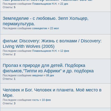
Последнее сообщение
Плавильщиков Н.Н.
«
22 дек
Ответы:
5
Земледелие - с любовью. Зепп Хольцер,
пермакультура.
Последнее сообщение
семицветик
«
22 июл
фильм: Discovery: Жизнь с волками / Discovery:
Living With Wolves (2005)
Последнее сообщение
Плавильщиков Н.Н.
«
12 фев
Ответы:
2
Пролаз к природе для детей. Подборка
фильмов,"Типпи из Африки" и др. подборка
Последнее сообщение
жжурнал
«
08 дек
Ответы:
1
Человек и Бог. Человек и планета. Моё место в
Мiре.
Последнее сообщение
гость
«
10 фев
Ответы:
3