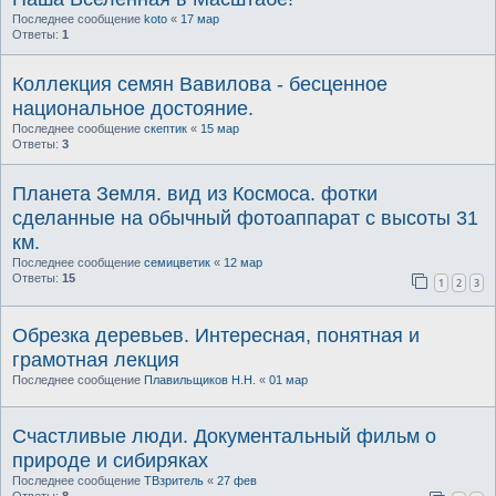
Последнее сообщение
koto
«
17 мар
Ответы:
1
Коллекция семян Вавилова - бесценное
национальное достояние.
Последнее сообщение
скептик
«
15 мар
Ответы:
3
Планета Земля. вид из Космоса. фотки
сделанные на обычный фотоаппарат с высоты 31
км.
Последнее сообщение
семицветик
«
12 мар
Ответы:
15
1
2
3
Обрезка деревьев. Интересная, понятная и
грамотная лекция
Последнее сообщение
Плавильщиков Н.Н.
«
01 мар
Счастливые люди. Документальный фильм о
природе и сибиряках
Последнее сообщение
ТВзритель
«
27 фев
Ответы:
8