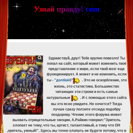
[phpBB Debug] PHP Warning
: in file
[ROOT]/phpbb/db/driver/mysqli.php
on line
265
:
mysqli_fetch_assoc(): Couldn't fetch mysqli_result
У
з
н
а
й
п
р
а
в
д
у
!
c
om
[phpBB Debug] PHP Warning
: in file
[ROOT]/phpbb/db/driver/mysqli.php
on line
329
:
mysqli_free_result(): Couldn't fetch mysqli_result
[phpBB Debug] PHP Warning
: in file
[ROOT]/phpbb/db/driver/mysqli.php
on line
265
:
mysqli_fetch_assoc(): Couldn't fetch mysqli_result
[phpBB Debug] PHP Warning
: in file
[ROOT]/phpbb/db/driver/mysqli.php
on line
329
:
mysqli_free_result(): Couldn't fetch mysqli_result
[phpBB Debug] PHP Warning
: in file
[ROOT]/phpbb/db/driver/mysqli.php
on line
265
:
mysqli_fetch_assoc(): Couldn't fetch mysqli_result
[phpBB Debug] PHP Warning
: in file
[ROOT]/phpbb/db/driver/mysqli.php
on line
329
:
mysqli_free_result(): Couldn't fetch mysqli_result
Здравствуй, друг! Тебе крупно повезло! Ты
попал на сайт, который может изменить твоё
представление о мире, если твой мозг еще
функционирует. А может и не изменить, если
ты -
"долбоёб"
. Это не оскорбление, это
жизнь, это статистика. Большинство
читающих эти строки и есть самые
натуральные
. И с помощью этого сайта
вы это ясно увидите. Не хочется? Тогда
лучше сразу ползите отсюда подобру
поздорову. Чтение этого форума может
вызвать отрицательные эмоции. А.Райкин говорил:"Зритель
хлопает не тому, что ты, артист, талантливый, а тому что ОН
,зритель, умный!". Здесь вы точно хлопать не будете потому, что в