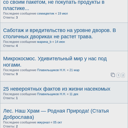
со своим пакетом, не покупать продукты в
пластике...
Последнее сообщение
семицветик
«
19 июл
Ответы:
3
Саботаж и вредительство на уровне дворов. В
столичных двориках не растет трава.
Последнее сообщение
марина_b
«
14 июн
Ответы:
4
Микрокосмос. Удивительный мир у нас под
ногами.
Последнее сообщение
Плавильщиков Н.Н.
«
21 мар
Ответы:
9
1
2
25 невероятных фактов из жизни насекомых
Последнее сообщение
Плавильщиков Н.Н.
«
11 дек
Ответы:
1
Лес. Наш Храм — Родная Природа! (Статья
Доброслава)
Последнее сообщение
жжурнал
«
05 окт
Ответы:
2