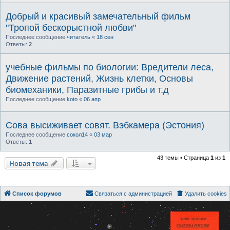
Добрый и красивый замечательный фильм
"Тропой бескорыстной любви"
Последнее сообщение
читатель
«
18 сен
Ответы:
2
учебные фильмы по биологии: Вредители леса,
Движение растений, Жизнь клетки, Основы
биомеханики, Паразитные грибы и т.д
Последнее сообщение
koto
«
06 апр
Сова высиживает совят. Вэбкамера (Эстония)
Последнее сообщение
сокол14
«
03 мар
Ответы:
1
43 темы • Страница
1
из
1
Новая тема
Список форумов
Связаться с администрацией
Удалить cookies