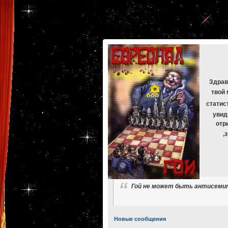
[phpBB Debug] PHP Warning
: in file
[ROOT]/phpbb/db/driver/mysqli.php
on line
265
:
mysqli_f
[phpBB Debug] PHP Warning
: in file
[ROOT]/phpbb/db/driver/mysqli.php
on line
329
:
mysqli_f
[phpBB Debug] PHP Warning
: in file
[ROOT]/phpbb/db/driver/mysqli.php
on line
265
:
mysqli_f
[phpBB Debug] PHP Warning
: in file
[ROOT]/phpbb/db/driver/mysqli.php
on line
329
:
mysqli_f
[phpBB Debug] PHP Warning
: in file
[ROOT]/phpbb/db/driver/mysqli.php
on line
265
:
mysqli_f
[phpBB Debug] PHP Warning
: in file
[ROOT]/phpbb/db/driver/mysqli.php
on line
329
:
mysqli_f
Здрав
твой 
статис
увид
отр
,
Гой не может быть антисемито
Новые сообщения