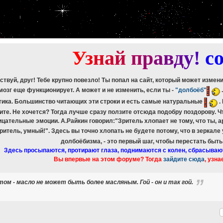
etch_assoc(): Couldn't fetch mysqli_result
ree_result(): Couldn't fetch mysqli_result
etch_assoc(): Couldn't fetch mysqli_result
ree_result(): Couldn't fetch mysqli_result
etch_assoc(): Couldn't fetch mysqli_result
ree_result(): Couldn't fetch mysqli_result
У
з
н
а
й
п
р
а
в
д
у
!
c
ствуй, друг! Тебе крупно повезло! Ты попал на сайт, который может измен
мозг еще функционирует. А может и не изменить, если ты -
"долбоёб"
тика. Большинство читающих эти строки и есть самые натуральные
.
ите. Не хочется? Тогда лучше сразу ползите отсюда подобру поздорову. 
ицательные эмоции. А.Райкин говорил:"Зритель хлопает не тому, что ты, а
зритель, умный!". Здесь вы точно хлопать не будете потому, что в зеркале
долбоёбизма, - это первый шаг, чтобы перестать быт
Здесь просыпаются, протирают глаза, поднимаются с колен, сбрасываю
Вы впервые на этом форуме? Тогда
зайдите сюда
, узна
м - масло не может быть более масляным. Гой - он и так гой.