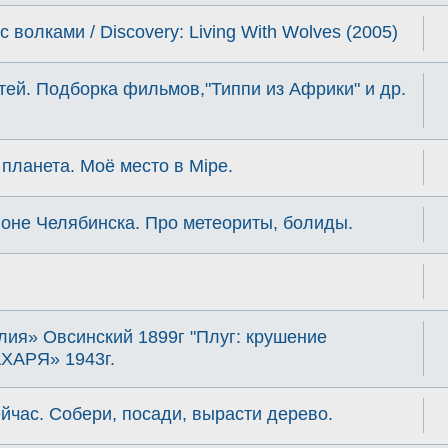
 волками / Discovery: Living With Wolves (2005)
тей. Подборка фильмов,"Типпи из Африки" и др.
 планета. Моё место в Мiре.
оне Челябинска. Про метеориты, болиды.
ия» Овсинский 1899г "Плуг: крушение
ХАРЯ» 1943г.
йчас. Собери, посади, вырасти дерево.