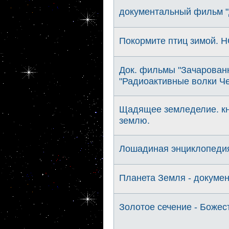
документальный фильм "
Покормите птиц зимой.
Док. фильмы "Зачарован
"Радиоактивные волки Ч
Щадящее земледелие. кни
землю.
Лошадиная энциклопедия
Планета Земля - докуме
Золотое сечение - Божес