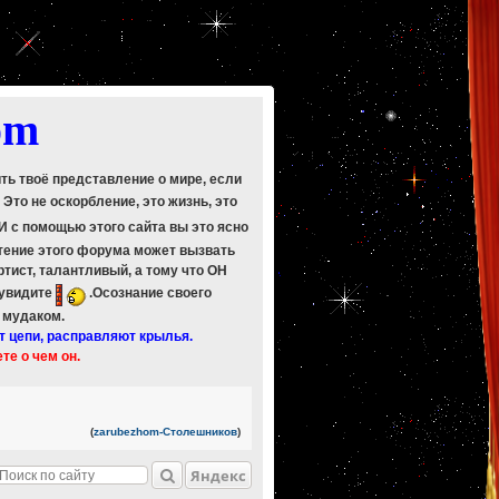
om
ить твоё представление о мире, если
. Это не оскорбление, это жизнь, это
 И с помощью этого сайта вы это ясно
Чтение этого форума может вызвать
ртист, талантливый, а тому что ОН
 увидите
.Осознание своего
ь мудаком.
т цепи, расправляют крылья.
ете о чем он.
(
zarubezhom-Столешников
)
Яндекс