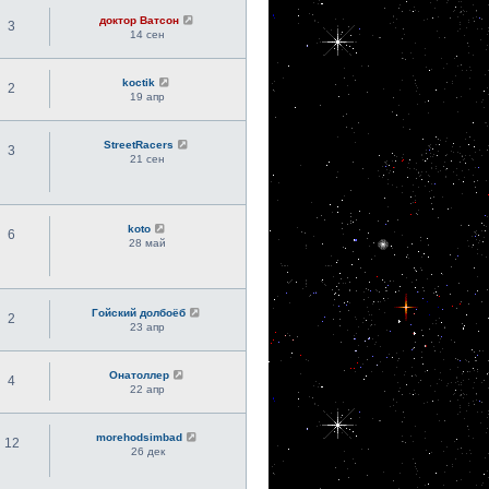
доктор Ватсон
3
14 сен
koctik
2
19 апр
StreetRacers
3
21 сен
koto
6
28 май
Гойский долбоёб
2
23 апр
Онатоллер
4
22 апр
morehodsimbad
12
26 дек