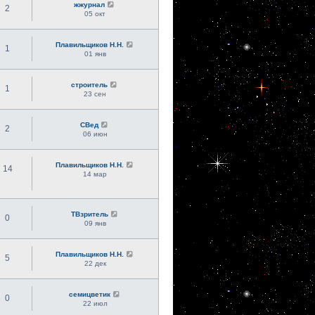
жжурнал
2
05 окт
Плавильщиков Н.Н.
1
01 янв
строитель
1
23 сен
СВед
2
06 июн
Плавильщиков Н.Н.
14
14 мар
ТВзритель
0
09 янв
Плавильщиков Н.Н.
5
22 дек
семицветик
0
22 июл