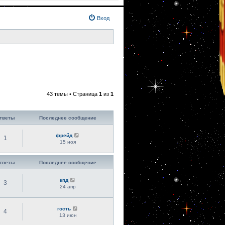
Вход
43 темы • Страница
1
из
1
тветы
Последнее сообщение
фрейд
1
15 ноя
тветы
Последнее сообщение
кпд
3
24 апр
гость
4
13 июн