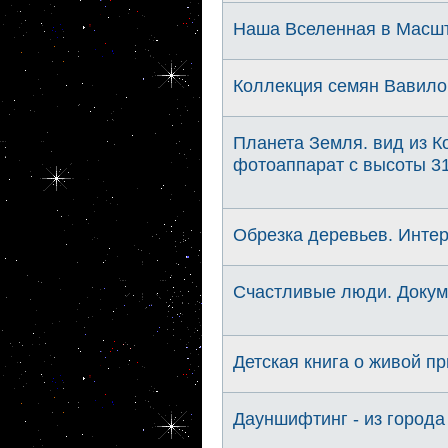
Наша Вселенная в Масшт
Коллекция семян Вавило
Планета Земля. вид из 
фотоаппарат с высоты 31
Обрезка деревьев. Интер
Счастливые люди. Докум
Детская книга о живой п
Дауншифтинг - из города 