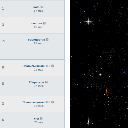
koto
1
17 мар
скептик
3
15 мар
семицветик
15
12 мар
Плавильщиков Н.Н.
0
01 мар
ТВзритель
8
27 фев
Плавильщиков Н.Н.
3
11 фев
кпд
6
25 янв