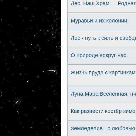
Лес. Наш Храм — Родная
Муравьи и их колонии
Лес - путь к силе и свобо
О природе вокруг нас.
Жизнь пруда с картинками
Луна.Марс.Вселенная. н
Как развести костёр зимо
Земледелие - с любовью.