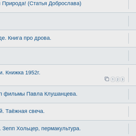
 Природа! (Статья Доброслава)
де. Книга про дрова.
. Книжка 1952г.
1
2
3
-п фильмы Павла Клушанцева.
й. Таёжная свеча.
 Зепп Хольцер, пермакультура.