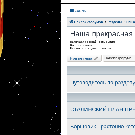
Ссылки
Список форумов
Разделы
Наша
Наша прекрасная,
Пьянящая бескрайность бытия.
Восторг и боль.
Вся мощь и хрупкость жизни...
Новая тема
Путеводитель по раздел
СТАЛИНСКИЙ ПЛАН ПР
Борщевик - растение кот