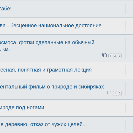
абе!
ва - бесценное национальное достояние.
Космоса. фотки сделанные на обычный
 км.
1
2
3
есная, понятная и грамотная лекция
ентальный фильм о природе и сибиряках
1
2
рироде под ногами
в деревню, отказ от чужих целей...