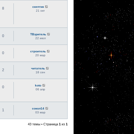
скептик
8
21 окт
ТВзритель
0
22 июл
строитель
0
20 мар
читатель
2
18 сен
koto
0
06 апр
сокол14
1
03 мар
43 темы • Страница
1
из
1