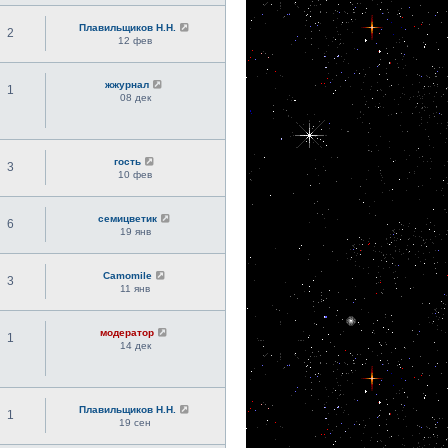
Плавильщиков Н.Н.
2
12 фев
жжурнал
1
08 дек
гость
3
10 фев
семицветик
6
19 янв
Camomile
3
11 янв
модератор
1
14 дек
Плавильщиков Н.Н.
1
19 сен