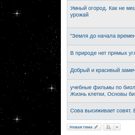
Умный огород. Как не ме
урожай
"Земля до начала време
В природе нет прямых уг
Добрый и красивый заме
учебные фильмы по биол
Жизнь клетки, Основы би
Сова высиживает совят. 
Новая тема