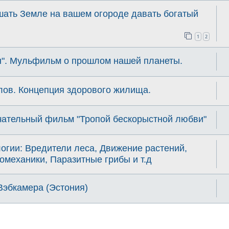
шать Земле на вашем огороде давать богатый
1
2
н". Мульфильм о прошлом нашей планеты.
лов. Концепция здорового жилища.
чательный фильм "Тропой бескорыстной любви"
огии: Вредители леса, Движение растений,
омеханики, Паразитные грибы и т.д
Вэбкамера (Эстония)