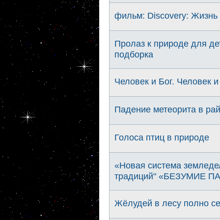
фильм: Discovery: Жизнь с
Пролаз к природе для де
подборка
Человек и Бог. Человек и
Падение метеорита в рай
Голоса птиц в природе
«Новая система земледел
традиций" «БЕЗУМИЕ ПА
Жёлудей в лесу полно се