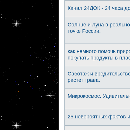
Канал 24ДОК - 24 часа 
Солнце и Луна в реально
точке России.
как немного помочь приро
покупать продукты в плас
Саботаж и вредительство
растет трава.
Микрокосмос. Удивительн
25 невероятных фактов 