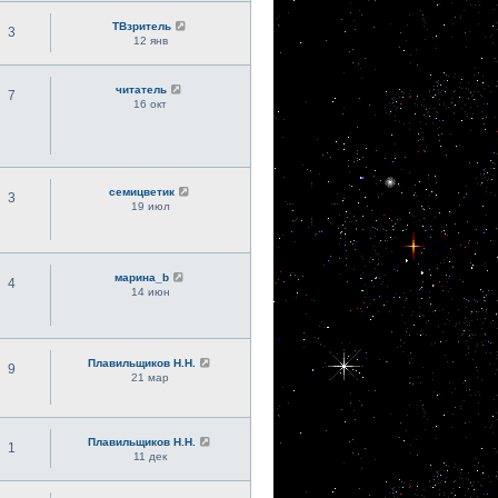
ТВзритель
3
12 янв
читатель
7
16 окт
семицветик
3
19 июл
марина_b
4
14 июн
Плавильщиков Н.Н.
9
21 мар
Плавильщиков Н.Н.
1
11 дек