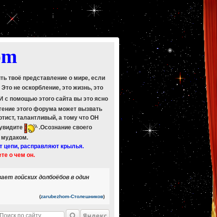
om
ить твоё представление о мире, если
. Это не оскорбление, это жизнь, это
 И с помощью этого сайта вы это ясно
Чтение этого форума может вызвать
ртист, талантливый, а тому что ОН
 увидите
.Осознание своего
ь мудаком.
т цепи, расправляют крылья.
ете о чем он.
ает гойских долбоёбов в один
(
zarubezhom-Столешников
)
Яндекс