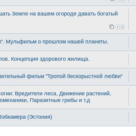
шать Земле на вашем огороде давать богатый
1
2
н". Мульфильм о прошлом нашей планеты.
лов. Концепция здорового жилища.
чательный фильм "Тропой бескорыстной любви"
огии: Вредители леса, Движение растений,
омеханики, Паразитные грибы и т.д
Вэбкамера (Эстония)