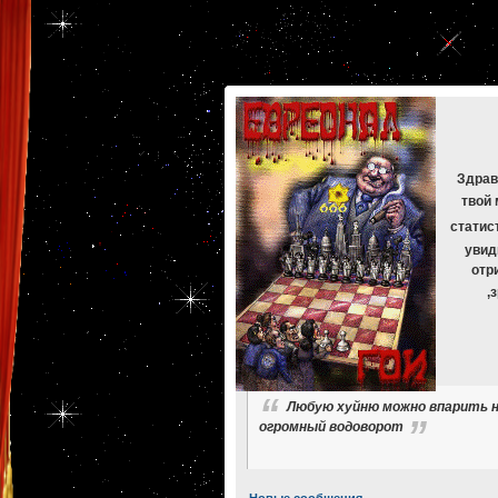
[phpBB Debug] PHP Warning
: in file
[ROOT]/phpbb/db/driver/mysqli.php
on line
265
:
mysqli_f
[phpBB Debug] PHP Warning
: in file
[ROOT]/phpbb/db/driver/mysqli.php
on line
329
:
mysqli_f
[phpBB Debug] PHP Warning
: in file
[ROOT]/phpbb/db/driver/mysqli.php
on line
265
:
mysqli_f
[phpBB Debug] PHP Warning
: in file
[ROOT]/phpbb/db/driver/mysqli.php
on line
329
:
mysqli_f
[phpBB Debug] PHP Warning
: in file
[ROOT]/phpbb/db/driver/mysqli.php
on line
265
:
mysqli_f
[phpBB Debug] PHP Warning
: in file
[ROOT]/phpbb/db/driver/mysqli.php
on line
329
:
mysqli_f
Здрав
твой 
статис
увид
отр
,
Любую хуйню можно впарить н
огромный водоворот