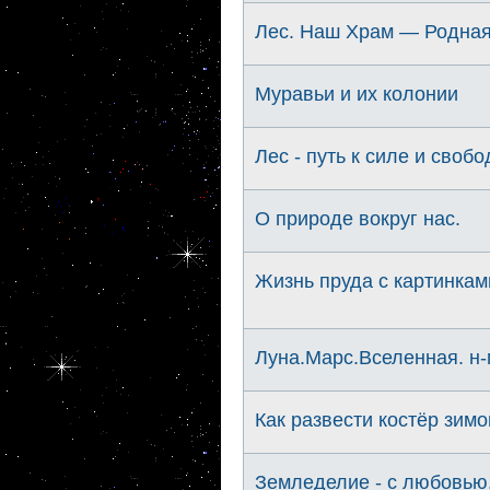
Лес. Наш Храм — Родная
Муравьи и их колонии
Лес - путь к силе и свобо
О природе вокруг нас.
Жизнь пруда с картинками
Луна.Марс.Вселенная. н
Как развести костёр зимо
Земледелие - с любовью.