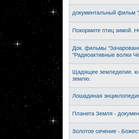
документальный фильм "
Покормите птиц зимой.
Док. фильмы "Зачарован
"Радиоактивные волки Ч
Щадящее земледелие. кни
землю.
Лошадиная энциклопедия
Планета Земля - докуме
Золотое сечение - Божес