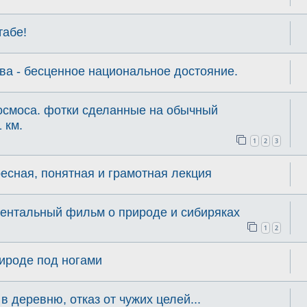
абе!
ва - бесценное национальное достояние.
Космоса. фотки сделанные на обычный
 км.
1
2
3
есная, понятная и грамотная лекция
ентальный фильм о природе и сибиряках
1
2
рироде под ногами
в деревню, отказ от чужих целей...