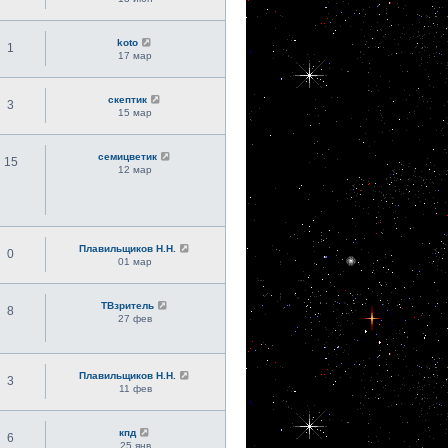
koto
1
17 мар
скептик
3
15 мар
семицветик
15
12 мар
Плавильщиков Н.Н.
0
01 мар
ТВзритель
8
27 фев
Плавильщиков Н.Н.
3
11 фев
кпд
6
25 янв