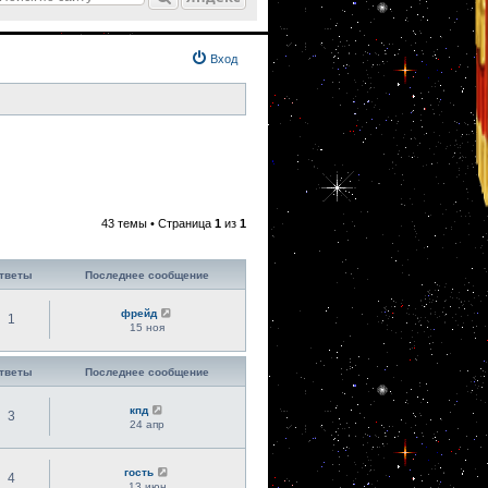
Вход
43 темы • Страница
1
из
1
тветы
Последнее сообщение
фрейд
1
15 ноя
тветы
Последнее сообщение
кпд
3
24 апр
гость
4
13 июн