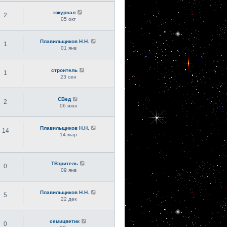
жжурнал
2
05 окт
Плавильщиков Н.Н.
1
01 янв
строитель
1
23 сен
СВед
2
06 июн
Плавильщиков Н.Н.
14
14 мар
ТВзритель
0
09 янв
Плавильщиков Н.Н.
5
22 дек
семицветик
0