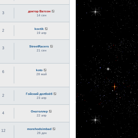
доктор Ватсон
3
14 сен
koctik
2
19 апр
StreetRacers
3
21 сен
koto
6
28 май
Гойский долбоёб
2
23 апр
Онатоллер
4
22 апр
morehodsimbad
12
26 дек