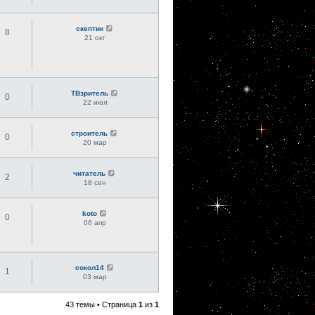
скептик
8
21 окт
ТВзритель
0
22 июл
строитель
0
20 мар
читатель
2
18 сен
koto
0
06 апр
сокол14
1
03 мар
43 темы • Страница
1
из
1