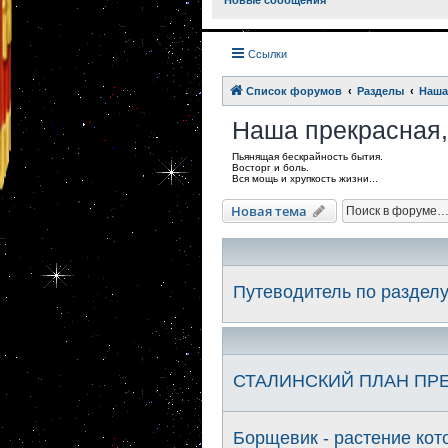
Новые сообщения
Ссылки
Список форумов
Разделы
Наша
Наша прекрасная,
Пьянящая бескрайность бытия.
Восторг и боль.
Вся мощь и хрупкость жизни...
Новая тема
Путеводитель по раздел
СТАЛИНСКИЙ ПЛАН ПР
Борщевик - растение кот