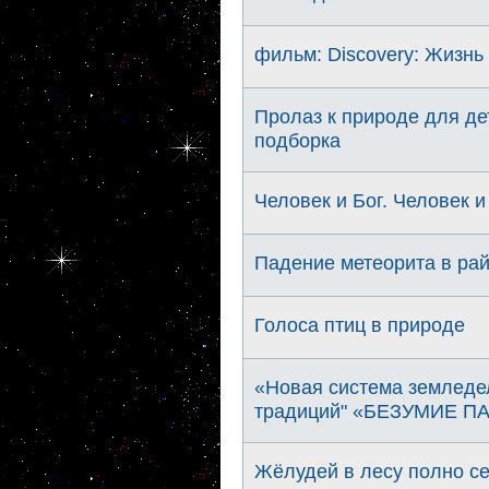
фильм: Discovery: Жизнь с
Пролаз к природе для де
подборка
Человек и Бог. Человек и
Падение метеорита в рай
Голоса птиц в природе
«Новая система земледел
традиций" «БЕЗУМИЕ ПА
Жёлудей в лесу полно се