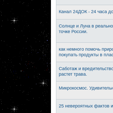
Канал 24ДОК - 24 часа 
Солнце и Луна в реально
точке России.
как немного помочь приро
покупать продукты в плас
Саботаж и вредительство
растет трава.
Микрокосмос. Удивительн
25 невероятных фактов 