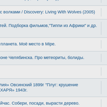
 волками / Discovery: Living With Wolves (2005)
тей. Подборка фильмов,"Типпи из Африки" и др.
 планета. Моё место в Мiре.
оне Челябинска. Про метеориты, болиды.
ия» Овсинский 1899г "Плуг: крушение
ХАРЯ» 1943г.
йчас. Собери, посади, вырасти дерево.