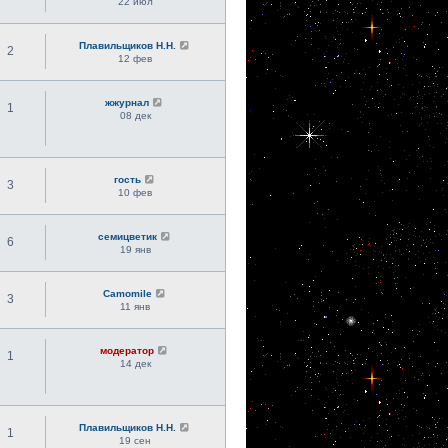
22 июл
Плавильщиков Н.Н.
2
12 фев
жжурнал
1
08 дек
гость
3
10 фев
семицветик
6
19 янв
Camomile
3
11 янв
модератор
1
14 дек
Плавильщиков Н.Н.
1
19 сен