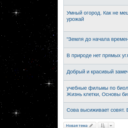
Умный огород. Как не ме
урожай
"Земля до начала време
В природе нет прямых уг
Добрый и красивый заме
учебные фильмы по биол
Жизнь клетки, Основы би
Сова высиживает совят. 
Новая тема