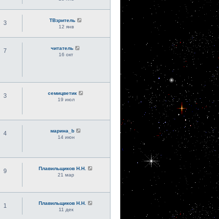
ТВзритель
3
12 янв
читатель
7
16 окт
семицветик
3
19 июл
марина_b
4
14 июн
Плавильщиков Н.Н.
9
21 мар
Плавильщиков Н.Н.
1
11 дек