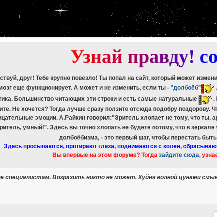
etch_assoc(): Couldn't fetch mysqli_result
ree_result(): Couldn't fetch mysqli_result
etch_assoc(): Couldn't fetch mysqli_result
ree_result(): Couldn't fetch mysqli_result
etch_assoc(): Couldn't fetch mysqli_result
ree_result(): Couldn't fetch mysqli_result
У
з
н
а
й
п
р
а
в
д
у
!
c
ствуй, друг! Тебе крупно повезло! Ты попал на сайт, который может измен
мозг еще функционирует. А может и не изменить, если ты -
"долбоёб"
тика. Большинство читающих эти строки и есть самые натуральные
.
ите. Не хочется? Тогда лучше сразу ползите отсюда подобру поздорову. 
ицательные эмоции. А.Райкин говорил:"Зритель хлопает не тому, что ты, а
зритель, умный!". Здесь вы точно хлопать не будете потому, что в зеркале
долбоёбизма, - это первый шаг, чтобы перестать быт
Здесь просыпаются, протирают глаза, поднимаются с колен, сбрасываю
Вы впервые на этом форуме? Тогда
зайдите сюда
, узна
е специалистам. Возразить никто не может. Хуйня волной цунами смыв