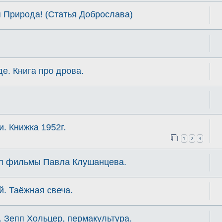
 Природа! (Статья Доброслава)
де. Книга про дрова.
. Книжка 1952г.
1
2
3
-п фильмы Павла Клушанцева.
й. Таёжная свеча.
 Зепп Хольцер, пермакультура.