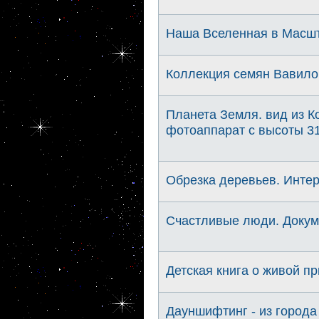
Наша Вселенная в Масшт
Коллекция семян Вавило
Планета Земля. вид из 
фотоаппарат с высоты 31
Обрезка деревьев. Интер
Счастливые люди. Докум
Детская книга о живой п
Дауншифтинг - из города 