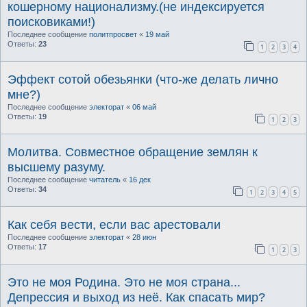
кошерному национализму.(не индексируется
поисковиками!)
Последнее сообщение
политпросвет
«
19 май
Ответы:
23
1
2
3
4
Эффект сотой обезьянки (что-же делать лично
мне?)
Последнее сообщение
электорат
«
06 май
Ответы:
19
1
2
3
Молитва. Совместное обращение землян к
высшему разуму.
Последнее сообщение
читатель
«
16 дек
Ответы:
34
1
2
3
4
5
Как себя вести, если вас арестовали
Последнее сообщение
электорат
«
28 июн
Ответы:
17
1
2
3
Это не моя Родина. Это не моя страна...
Депрессия и выход из неё. Как спасать мир?