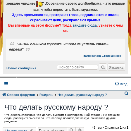
зеркале увидите
.Осознание своего долбоёбизма, - это первый
шаг, чтобы перестать быть мудаком.
Здесь просыпаются, протирают глаза, поднимаются с колен,
сбрасывают цепи, расправляют крылья.
Вы впервые на этом форуме? Тогда
зайдите сюда
, узнаете о чем
он.
"Жизнь слишком коротка, чтобы не успеть стать
евреем"
(
zarubezhom-Столешников
)
Яндекс
Новые сообщения
Вход
Список форумов
Разделы
Что делать русскому народу ?
о
Что делать русскому народу ?
и
Что делать славянам, что делать русским в оккупированной стране? Не спешите
с
сюда, разберитесь сначала, что вообще происходит вокруг, почитайте другие
разделы.
к
49 тем • Страница
1
из
1
Поиск
Расширенный поиск
Новая тема