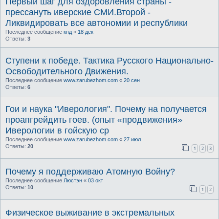
Первый шаг для оздоровления страны -
прессануть иверские СМИ.Второй -
Ликвидировать все автономии и республики
Последнее сообщение
кпд
«
18 дек
Ответы:
3
Ступени к победе. Тактика Русского Национально-
Освободительного Движения.
Последнее сообщение
www.zarubezhom.com
«
20 сен
Ответы:
6
Гои и наука "Иверология". Почему на получается
проапгрейдить гоев. (опыт «продвижения»
Иверологии в гойскую ср
Последнее сообщение
www.zarubezhom.com
«
27 июл
Ответы:
20
1
2
3
Почему я поддерживаю Атомную Войну?
Последнее сообщение
Люстэн
«
03 окт
Ответы:
10
1
2
Физическое выживание в экстремальных