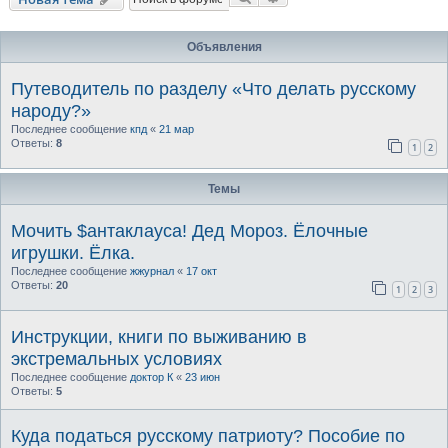
Объявления
Путеводитель по разделу «Что делать русскому
народу?»
Последнее сообщение
кпд
«
21 мар
Ответы:
8
1
2
Темы
Мочить $антаклауса! Дед Мороз. Ёлочные
игрушки. Ёлка.
Последнее сообщение
жжурнал
«
17 окт
Ответы:
20
1
2
3
Инструкции, книги по выживанию в
экстремальных условиях
Последнее сообщение
доктор К
«
23 июн
Ответы:
5
Куда податься русскому патриоту? Пособие по