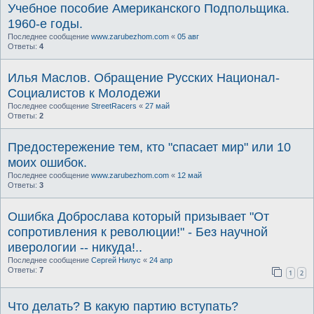
Учебное пособие Американского Подпольщика.
1960-е годы.
Последнее сообщение
www.zarubezhom.com
«
05 авг
Ответы:
4
Илья Маслов. Обращение Русских Национал-
Социалистов к Молодежи
Последнее сообщение
StreetRacers
«
27 май
Ответы:
2
Предостережение тем, кто "спасает мир" или 10
моих ошибок.
Последнее сообщение
www.zarubezhom.com
«
12 май
Ответы:
3
Ошибка Доброслава который призывает "От
сопротивления к революции!" - Без научной
иверологии -- никуда!..
Последнее сообщение
Сергей Нилус
«
24 апр
Ответы:
7
1
2
Что делать? В какую партию вступать?