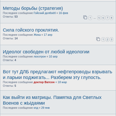
Методы борьбы (стратегия)
Последнее сообщение
Гойский долбоёб
«
16 фев
Ответы:
53
1
5
6
7
8
…
Сила гойского проклятия.
Последнее сообщение
Жека
«
17 апр
Ответы:
14
1
2
3
Идеолог свободен от любой идеологии
Последнее сообщение
лохотрон
«
10 апр
Ответы:
4
Вот тут ДЛБ предлагают нефтепроводы взрывать
и ларьки поджигать... Разберем эту глупость.
Последнее сообщение
доктор Ватсон
«
18 мар
Ответы:
5
Как выйти из матрицы. Памятка для Светлых
Военов с жЫдаями
Последнее сообщение
кпд
«
29 янв