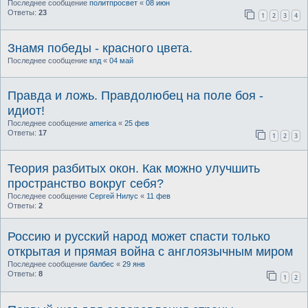
Последнее сообщение
политпросвет
«
08 июн
Ответы:
23
1
2
3
4
Знамя победы - красного цвета.
Последнее сообщение
кпд
«
04 май
Правда и ложь. Правдолюбец на поле боя -
идиот!
Последнее сообщение
america
«
25 фев
Ответы:
17
1
2
3
Теория разбитых окон. Как можно улучшить
пространство вокруг себя?
Последнее сообщение
Сергей Нилус
«
11 фев
Ответы:
2
Россию и русский народ может спасти только
открытая и прямая война с англоязычным миром
Последнее сообщение
балбес
«
29 янв
Ответы:
8
1
2