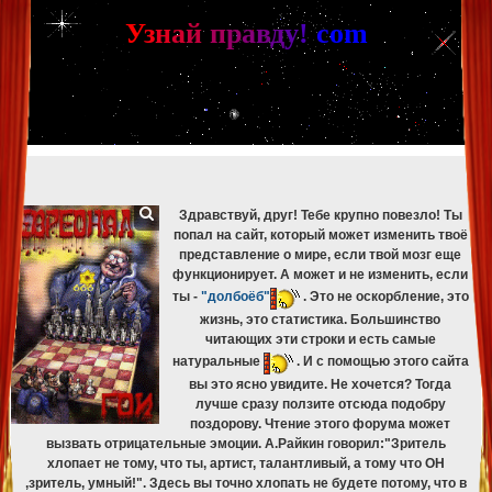
[phpBB Debug] PHP Warning
: in file
[ROOT]/phpbb/db/driver/mysqli.php
on line
265
:
mysqli_fetch_assoc(): Couldn't fetch mysqli_result
У
з
н
а
й
п
р
а
в
д
у
!
c
om
[phpBB Debug] PHP Warning
: in file
[ROOT]/phpbb/db/driver/mysqli.php
on line
329
:
mysqli_free_result(): Couldn't fetch mysqli_result
[phpBB Debug] PHP Warning
: in file
[ROOT]/phpbb/db/driver/mysqli.php
on line
265
:
mysqli_fetch_assoc(): Couldn't fetch mysqli_result
[phpBB Debug] PHP Warning
: in file
[ROOT]/phpbb/db/driver/mysqli.php
on line
329
:
mysqli_free_result(): Couldn't fetch mysqli_result
[phpBB Debug] PHP Warning
: in file
[ROOT]/phpbb/db/driver/mysqli.php
on line
265
:
mysqli_fetch_assoc(): Couldn't fetch mysqli_result
[phpBB Debug] PHP Warning
: in file
[ROOT]/phpbb/db/driver/mysqli.php
on line
329
:
mysqli_free_result(): Couldn't fetch mysqli_result
Здравствуй, друг! Тебе крупно повезло! Ты
попал на сайт, который может изменить твоё
представление о мире, если твой мозг еще
функционирует. А может и не изменить, если
ты -
"долбоёб"
. Это не оскорбление, это
жизнь, это статистика. Большинство
читающих эти строки и есть самые
натуральные
. И с помощью этого сайта
вы это ясно увидите. Не хочется? Тогда
лучше сразу ползите отсюда подобру
поздорову. Чтение этого форума может
вызвать отрицательные эмоции. А.Райкин говорил:"Зритель
хлопает не тому, что ты, артист, талантливый, а тому что ОН
,зритель, умный!". Здесь вы точно хлопать не будете потому, что в