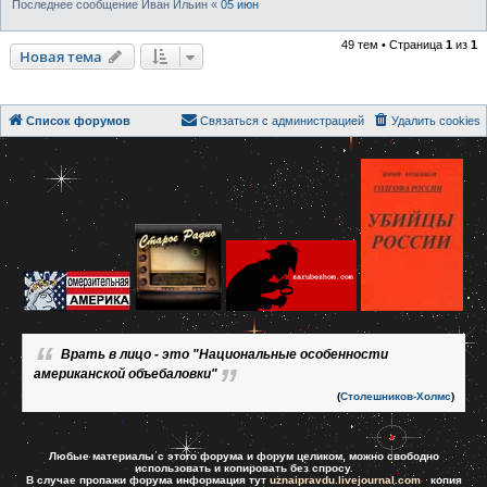
Последнее сообщение
Иван Ильин
«
05 июн
49 тем • Страница
1
из
1
Новая тема
Список форумов
Связаться с администрацией
Удалить cookies
Врать в лицо - это "Национальные особенности
американской объебаловки"
(
Столешников-Холмс
)
Любые материалы с этого форума и форум целиком, можно свободно
использовать и копировать без спросу.
В случае пропажи форума информация тут
uznaipravdu.livejournal.com
копия