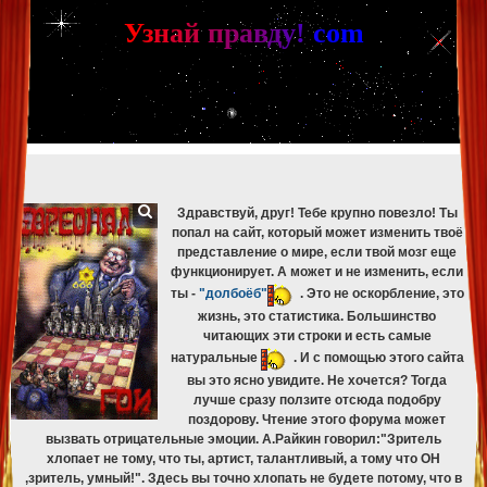
[phpBB Debug] PHP Warning
: in file
[ROOT]/phpbb/db/driver/mysqli.php
on line
265
:
mysqli_fetch_assoc(): Couldn't fetch mysqli_result
У
з
н
а
й
п
р
а
в
д
у
!
c
om
[phpBB Debug] PHP Warning
: in file
[ROOT]/phpbb/db/driver/mysqli.php
on line
329
:
mysqli_free_result(): Couldn't fetch mysqli_result
[phpBB Debug] PHP Warning
: in file
[ROOT]/phpbb/db/driver/mysqli.php
on line
265
:
mysqli_fetch_assoc(): Couldn't fetch mysqli_result
[phpBB Debug] PHP Warning
: in file
[ROOT]/phpbb/db/driver/mysqli.php
on line
329
:
mysqli_free_result(): Couldn't fetch mysqli_result
[phpBB Debug] PHP Warning
: in file
[ROOT]/phpbb/db/driver/mysqli.php
on line
265
:
mysqli_fetch_assoc(): Couldn't fetch mysqli_result
[phpBB Debug] PHP Warning
: in file
[ROOT]/phpbb/db/driver/mysqli.php
on line
329
:
mysqli_free_result(): Couldn't fetch mysqli_result
Здравствуй, друг! Тебе крупно повезло! Ты
попал на сайт, который может изменить твоё
представление о мире, если твой мозг еще
функционирует. А может и не изменить, если
ты -
"долбоёб"
. Это не оскорбление, это
жизнь, это статистика. Большинство
читающих эти строки и есть самые
натуральные
. И с помощью этого сайта
вы это ясно увидите. Не хочется? Тогда
лучше сразу ползите отсюда подобру
поздорову. Чтение этого форума может
вызвать отрицательные эмоции. А.Райкин говорил:"Зритель
хлопает не тому, что ты, артист, талантливый, а тому что ОН
,зритель, умный!". Здесь вы точно хлопать не будете потому, что в