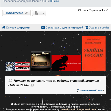
Последнее сообщение
Иван Ильин
«
05 июн
49 тем • Страница
1
из
1
Новая тема
Список форумов
Связаться с администрацией
Удалить cookies
Человек не виноват, что он родился с чистой памятью –
«Tabula Rasa».
(
Столешников-Холмс
)
Любые материалы с этого форума и форум целиком, можно свободно
использовать и копировать без спросу.
В случае пропажи форума информация тут
uznaipravdu.livejournal.com
копия