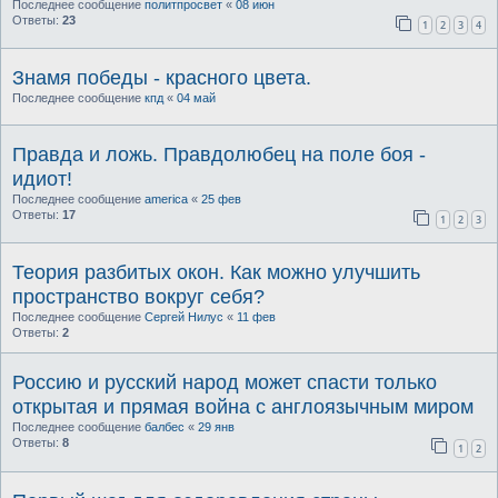
Последнее сообщение
политпросвет
«
08 июн
Ответы:
23
1
2
3
4
Знамя победы - красного цвета.
Последнее сообщение
кпд
«
04 май
Правда и ложь. Правдолюбец на поле боя -
идиот!
Последнее сообщение
america
«
25 фев
Ответы:
17
1
2
3
Теория разбитых окон. Как можно улучшить
пространство вокруг себя?
Последнее сообщение
Сергей Нилус
«
11 фев
Ответы:
2
Россию и русский народ может спасти только
открытая и прямая война с англоязычным миром
Последнее сообщение
балбес
«
29 янв
Ответы:
8
1
2