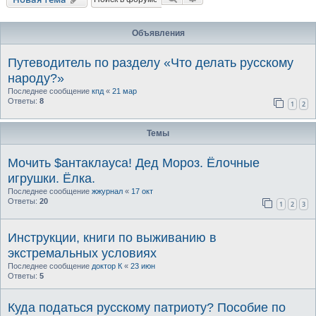
Объявления
Путеводитель по разделу «Что делать русскому
народу?»
Последнее сообщение
кпд
«
21 мар
Ответы:
8
1
2
Темы
Мочить $антаклауса! Дед Мороз. Ёлочные
игрушки. Ёлка.
Последнее сообщение
жжурнал
«
17 окт
Ответы:
20
1
2
3
Инструкции, книги по выживанию в
экстремальных условиях
Последнее сообщение
доктор К
«
23 июн
Ответы:
5
Куда податься русскому патриоту? Пособие по