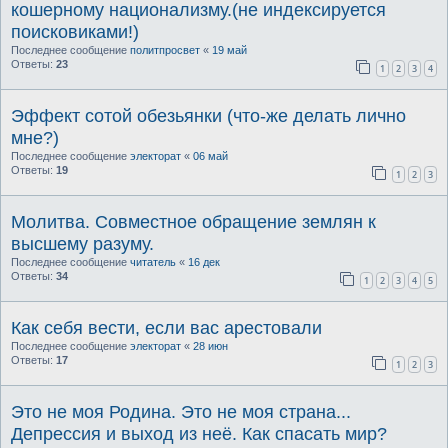
кошерному национализму.(не индексируется
поисковиками!)
Последнее сообщение
политпросвет
«
19 май
Ответы:
23
1
2
3
4
Эффект сотой обезьянки (что-же делать лично
мне?)
Последнее сообщение
электорат
«
06 май
Ответы:
19
1
2
3
Молитва. Совместное обращение землян к
высшему разуму.
Последнее сообщение
читатель
«
16 дек
Ответы:
34
1
2
3
4
5
Как себя вести, если вас арестовали
Последнее сообщение
электорат
«
28 июн
Ответы:
17
1
2
3
Это не моя Родина. Это не моя страна...
Депрессия и выход из неё. Как спасать мир?