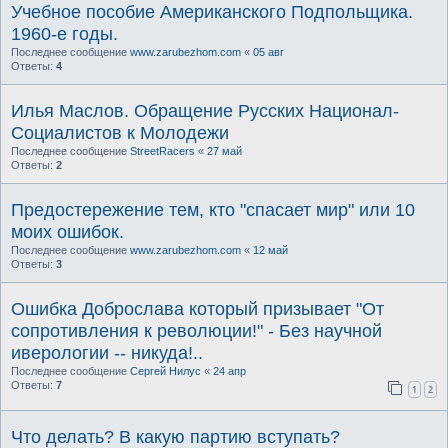
Учебное пособие Американского Подпольщика.
1960-е годы.
Последнее сообщение
www.zarubezhom.com
«
05 авг
Ответы:
4
Илья Маслов. Обращение Русских Национал-
Социалистов к Молодежи
Последнее сообщение
StreetRacers
«
27 май
Ответы:
2
Предостережение тем, кто "спасает мир" или 10
моих ошибок.
Последнее сообщение
www.zarubezhom.com
«
12 май
Ответы:
3
Ошибка Доброслава который призывает "От
сопротивления к революции!" - Без научной
иверологии -- никуда!..
Последнее сообщение
Сергей Нилус
«
24 апр
Ответы:
7
1
2
Что делать? В какую партию вступать?