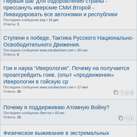
Первый шаг для оздоровления страны -
прессануть иверские СМИ.Второй -
Ликвидировать все автономии и республики
Последнее сообщение
кпд
«
18 дек
Ответы:
3
Ступени к победе. Тактика Русского Национально-
Освободительного Движения.
Последнее сообщение
www.zarubezhom.com
«
20 сен
Ответы:
6
Гои и наука "Иверология". Почему на получается
проапгрейдить гоев. (опыт «продвижения»
Иверологии в гойскую ср
Последнее сообщение
www.zarubezhom.com
«
27 июл
Ответы:
20
1
2
3
Почему я поддерживаю Атомную Войну?
Последнее сообщение
Люстэн
«
03 окт
Ответы:
10
1
2
Физическое выживание в экстремальных