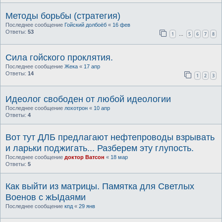
Методы борьбы (стратегия)
Последнее сообщение
Гойский долбоёб
«
16 фев
Ответы:
53
1
5
6
7
8
…
Сила гойского проклятия.
Последнее сообщение
Жека
«
17 апр
Ответы:
14
1
2
3
Идеолог свободен от любой идеологии
Последнее сообщение
лохотрон
«
10 апр
Ответы:
4
Вот тут ДЛБ предлагают нефтепроводы взрывать
и ларьки поджигать... Разберем эту глупость.
Последнее сообщение
доктор Ватсон
«
18 мар
Ответы:
5
Как выйти из матрицы. Памятка для Светлых
Военов с жЫдаями
Последнее сообщение
кпд
«
29 янв