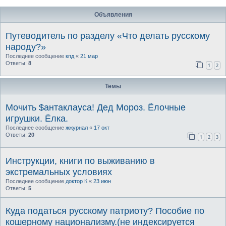
Объявления
Путеводитель по разделу «Что делать русскому
народу?»
Последнее сообщение
кпд
«
21 мар
Ответы:
8
1
2
Темы
Мочить $антаклауса! Дед Мороз. Ёлочные
игрушки. Ёлка.
Последнее сообщение
жжурнал
«
17 окт
Ответы:
20
1
2
3
Инструкции, книги по выживанию в
экстремальных условиях
Последнее сообщение
доктор К
«
23 июн
Ответы:
5
Куда податься русскому патриоту? Пособие по
кошерному национализму.(не индексируется