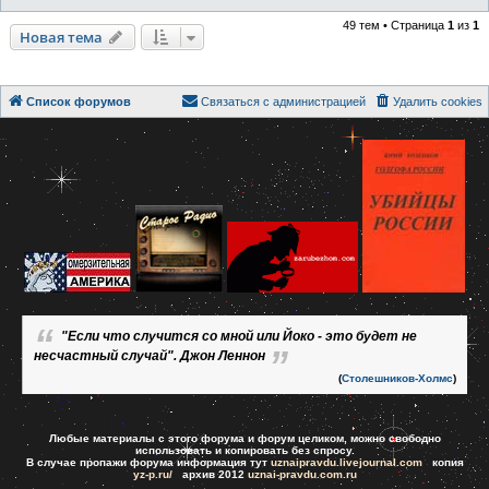
49 тем • Страница
1
из
1
Новая тема
Список форумов
Связаться с администрацией
Удалить cookies
"Если что случится со мной или Йоко - это будет не
несчастный случай". Джон Леннон
(
Столешников-Холмс
)
Любые материалы с этого форума и форум целиком, можно свободно
использовать и копировать без спросу.
В случае пропажи форума информация тут
uznaipravdu.livejournal.com
копия
yz-p.ru/
архив 2012
uznai-pravdu.com.ru