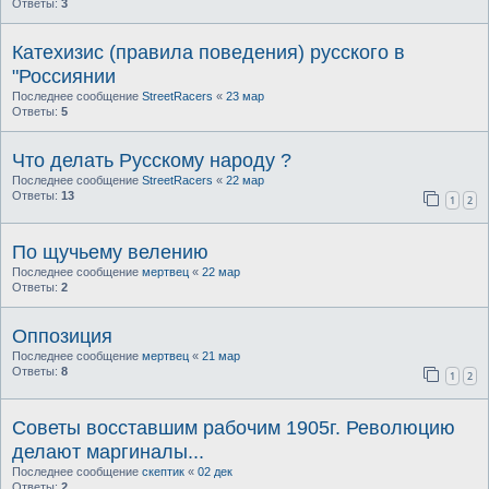
Ответы:
3
Катехизис (правила поведения) русского в
"Россиянии
Последнее сообщение
StreetRacers
«
23 мар
Ответы:
5
Что делать Русскому народу ?
Последнее сообщение
StreetRacers
«
22 мар
Ответы:
13
1
2
По щучьему велению
Последнее сообщение
мертвец
«
22 мар
Ответы:
2
Оппозиция
Последнее сообщение
мертвец
«
21 мар
Ответы:
8
1
2
Советы восставшим рабочим 1905г. Революцию
делают маргиналы...
Последнее сообщение
скептик
«
02 дек
Ответы:
2