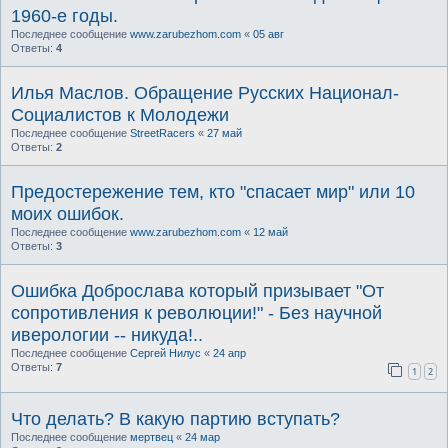
1960-е годы.
Последнее сообщение
www.zarubezhom.com
«
05 авг
Ответы:
4
Илья Маслов. Обращение Русских Национал-
Социалистов к Молодежи
Последнее сообщение
StreetRacers
«
27 май
Ответы:
2
Предостережение тем, кто "спасает мир" или 10
моих ошибок.
Последнее сообщение
www.zarubezhom.com
«
12 май
Ответы:
3
Ошибка Доброслава который призывает "От
сопротивления к революции!" - Без научной
иверологии -- никуда!..
Последнее сообщение
Сергей Нилус
«
24 апр
Ответы:
7
1
2
Что делать? В какую партию вступать?
Последнее сообщение
мертвец
«
24 мар