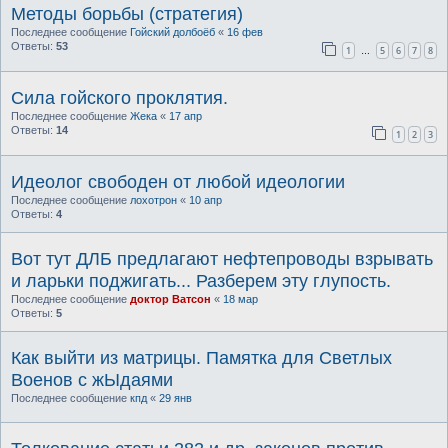
Методы борьбы (стратегия)
Последнее сообщение
Гойский долбоёб
«
16 фев
Ответы:
53
1
5
6
7
8
…
Сила гойского проклятия.
Последнее сообщение
Жека
«
17 апр
Ответы:
14
1
2
3
Идеолог свободен от любой идеологии
Последнее сообщение
лохотрон
«
10 апр
Ответы:
4
Вот тут ДЛБ предлагают нефтепроводы взрывать
и ларьки поджигать... Разберем эту глупость.
Последнее сообщение
доктор Ватсон
«
18 мар
Ответы:
5
Как выйти из матрицы. Памятка для Светлых
Военов с жЫдаями
Последнее сообщение
кпд
«
29 янв