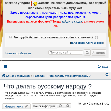
зеркале увидите
.Осознание своего долбоёбизма, - это первый
шаг, чтобы перестать быть мудаком.
Здесь просыпаются, протирают глаза, поднимаются с колен,
сбрасывают цепи, расправляют крылья.
Вы впервые на этом форуме? Тогда
зайдите сюда
, узнаете о чем
он.
Не труд сделает гоя человеком а война с алиенами!
(
zarubezhom-Столешников
)
Яндекс
Новые сообщения
Вход
Список форумов
Разделы
Что делать русскому народу ?
о
Что делать русскому народу ?
и
Что делать славянам, что делать русским в оккупированной стране? Не спешите
с
сюда, разберитесь сначала, что вообще происходит вокруг, почитайте другие
разделы.
к
49 тем • Страница
1
из
1
Поиск
Расширенный поиск
Новая тема