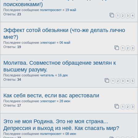
поисковиками!)
Последнее сообщение
политпросвет
«
19 май
Ответы:
23
1
2
3
4
Эффект сотой обезьянки (что-же делать лично
мне?)
Последнее сообщение
электорат
«
06 май
Ответы:
19
1
2
3
Молитва. Совместное обращение землян к
высшему разуму.
Последнее сообщение
читатель
«
16 дек
Ответы:
34
1
2
3
4
5
Как себя вести, если вас арестовали
Последнее сообщение
электорат
«
28 июн
Ответы:
17
1
2
3
Это не моя Родина. Это не моя страна...
Депрессия и выход из неё. Как спасать мир?
Последнее сообщение
политпросвет
«
08 июн