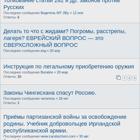
Толкование статьи 282 и др. законов против
Русских
Последнее сообщение
Водитель МТ-ЛБу
«
12 ноя
Ответы:
6
Делать то что с жидами? Погромы, расстрелы,
лагеря? ЕВРЕЙСКИЙ ВОПРОС — это
СВЕРХСЛОЖНЫЙ ВОПРОС
Последнее сообщение
кпд
«
20 апр
Инструкция по легальному приобретению оружия
Последнее сообщение
Buratino
«
20 мар
Ответы:
20
1
2
3
Законы Чингисхана спасут Россию.
Последнее сообщение
читатель
«
26 окт
Ответы:
1
Приёмы партизанской войны за освобождение
родины. Учебник добровольцев Ирландской
республиканской армии.
Последнее сообщение
www.zarubezhom.com
«
30 авг