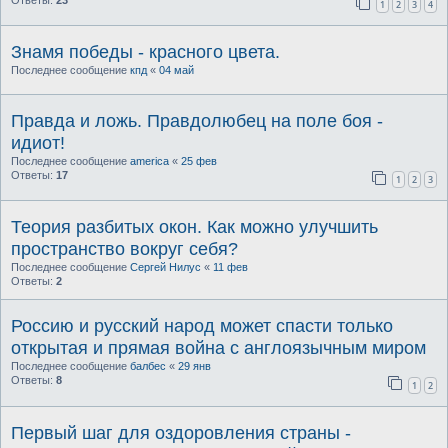
Ответы:
23
1
2
3
4
Знамя победы - красного цвета.
Последнее сообщение
кпд
«
04 май
Правда и ложь. Правдолюбец на поле боя -
идиот!
Последнее сообщение
america
«
25 фев
Ответы:
17
1
2
3
Теория разбитых окон. Как можно улучшить
пространство вокруг себя?
Последнее сообщение
Сергей Нилус
«
11 фев
Ответы:
2
Россию и русский народ может спасти только
открытая и прямая война с англоязычным миром
Последнее сообщение
балбес
«
29 янв
Ответы:
8
1
2
Первый шаг для оздоровления страны -