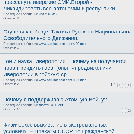
прессануть иверские СМИ.Второй -
Ликвидировать все автономии и республики
Последнее сообщение
кпд
«
18 дек
Ответы:
3
Ступени к победе. Тактика Русского Национально-
Освободительного Движения.
Последнее сообщение
www.zarubezhom.com
«
20 сен
Ответы:
6
Гои и наука "Иверология". Почему на получается
проапгрейдить гоев. (опыт «продвижения»
Иверологии в гойскую ср
Последнее сообщение
www.zarubezhom.com
«
27 июл
Ответы:
20
1
2
3
Почему я поддерживаю Атомную Войну?
Последнее сообщение
Люстэн
«
03 окт
Ответы:
10
1
2
Физическое выживание в экстремальных
условиях. + Плакаты СССР по Гражданской