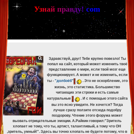
[phpBB Debug] PHP Warning
: in file
[ROOT]/phpbb/db/driver/mysqli.php
on line
265
:
mysqli_fetch_assoc(): Couldn't fetch mysqli_result
У
з
н
а
й
п
р
а
в
д
у
!
c
om
[phpBB Debug] PHP Warning
: in file
[ROOT]/phpbb/db/driver/mysqli.php
on line
329
:
mysqli_free_result(): Couldn't fetch mysqli_result
[phpBB Debug] PHP Warning
: in file
[ROOT]/phpbb/db/driver/mysqli.php
on line
265
:
mysqli_fetch_assoc(): Couldn't fetch mysqli_result
[phpBB Debug] PHP Warning
: in file
[ROOT]/phpbb/db/driver/mysqli.php
on line
329
:
mysqli_free_result(): Couldn't fetch mysqli_result
[phpBB Debug] PHP Warning
: in file
[ROOT]/phpbb/db/driver/mysqli.php
on line
265
:
mysqli_fetch_assoc(): Couldn't fetch mysqli_result
[phpBB Debug] PHP Warning
: in file
[ROOT]/phpbb/db/driver/mysqli.php
on line
329
:
mysqli_free_result(): Couldn't fetch mysqli_result
Здравствуй, друг! Тебе крупно повезло! Ты
попал на сайт, который может изменить твоё
представление о мире, если твой мозг еще
функционирует. А может и не изменить, если
ты -
"долбоёб"
. Это не оскорбление, это
жизнь, это статистика. Большинство
читающих эти строки и есть самые
натуральные
. И с помощью этого сайта
вы это ясно увидите. Не хочется? Тогда
лучше сразу ползите отсюда подобру
поздорову. Чтение этого форума может
вызвать отрицательные эмоции. А.Райкин говорил:"Зритель
хлопает не тому, что ты, артист, талантливый, а тому что ОН
,зритель, умный!". Здесь вы точно хлопать не будете потому, что в