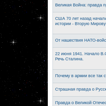
Великая Война: правда 
США 70 лет назад начал
истории - Вторую Мирову
От нашествия НАТО-войс
22 июня 1941. Начало В.
Речь Сталина.
Почему в армии все так 
Страшная правда о Русс
Правда о Великой Отечес