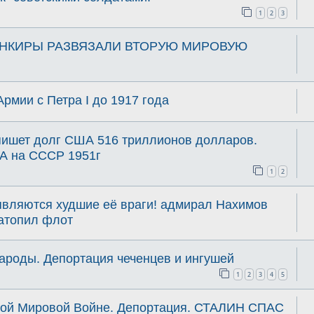
1
2
3
АНКИРЫ РАЗВЯЗАЛИ ВТОРУЮ МИРОВУЮ
рмии с Петра I до 1917 года
пишет долг США 516 триллионов долларов.
А на СССР 1951г
1
2
являются худшие её враги! адмирал Нахимов
затопил флот
ароды. Депортация чеченцев и ингушей
1
2
3
4
5
рой Мировой Войне. Депортация. СТАЛИН СПАС