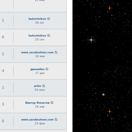
bulochnikov
1
06 окт
bulochnikov
6
23 сен
www.zarubezhom.com
1
16 янв
джанибек
4
17 дек
arhiv
1
03 июн
Виктор Филатов
3
18 апр
www.zarubezhom.com
0
23 фев