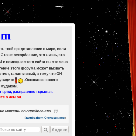
om
ить твоё представление о мире, если
. Это не оскорбление, это жизнь, это
 И с помощью этого сайта вы это ясно
Чтение этого форума может вызвать
ртист, талантливый, а тому что ОН
 увидите
.Осознание своего
ь мудаком.
т цепи, расправляют крылья.
ете о чем он.
ь не можешь по определению.
(
zarubezhom-Столешников
)
Яндекс