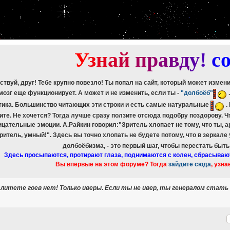
etch_assoc(): Couldn't fetch mysqli_result
ree_result(): Couldn't fetch mysqli_result
etch_assoc(): Couldn't fetch mysqli_result
ree_result(): Couldn't fetch mysqli_result
etch_assoc(): Couldn't fetch mysqli_result
ree_result(): Couldn't fetch mysqli_result
У
з
н
а
й
п
р
а
в
д
у
!
c
ствуй, друг! Тебе крупно повезло! Ты попал на сайт, который может измен
мозг еще функционирует. А может и не изменить, если ты -
"долбоёб"
тика. Большинство читающих эти строки и есть самые натуральные
.
ите. Не хочется? Тогда лучше сразу ползите отсюда подобру поздорову. 
ицательные эмоции. А.Райкин говорил:"Зритель хлопает не тому, что ты, а
зритель, умный!". Здесь вы точно хлопать не будете потому, что в зеркале
долбоёбизма, - это первый шаг, чтобы перестать быт
Здесь просыпаются, протирают глаза, поднимаются с колен, сбрасываю
Вы впервые на этом форуме? Тогда
зайдите сюда
, узна
ралитете гоев нет! Только иверы. Если ты не ивер, ты генералом стат