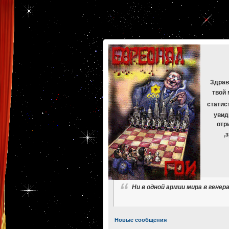
[phpBB Debug] PHP Warning
: in file
[ROOT]/phpbb/db/driver/mysqli.php
on line
265
:
mysqli_f
[phpBB Debug] PHP Warning
: in file
[ROOT]/phpbb/db/driver/mysqli.php
on line
329
:
mysqli_f
[phpBB Debug] PHP Warning
: in file
[ROOT]/phpbb/db/driver/mysqli.php
on line
265
:
mysqli_f
[phpBB Debug] PHP Warning
: in file
[ROOT]/phpbb/db/driver/mysqli.php
on line
329
:
mysqli_f
[phpBB Debug] PHP Warning
: in file
[ROOT]/phpbb/db/driver/mysqli.php
on line
265
:
mysqli_f
[phpBB Debug] PHP Warning
: in file
[ROOT]/phpbb/db/driver/mysqli.php
on line
329
:
mysqli_f
Здрав
твой 
статис
увид
отр
,
Ни в одной армии мира в гене
Новые сообщения