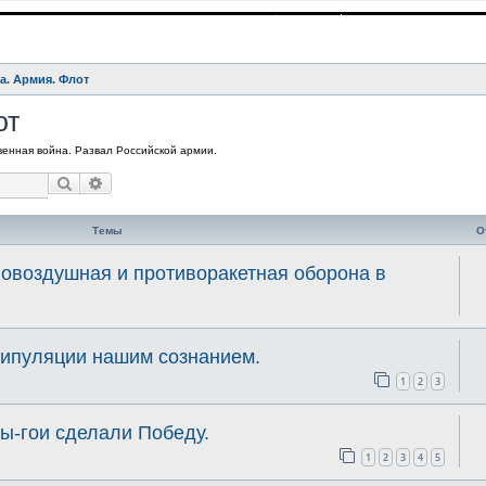
а. Армия. Флот
от
енная война. Развал Российской армии.
Поиск
Расширенный поиск
Темы
О
вовоздушная и противоракетная оборона в
нипуляции нашим сознанием.
1
2
3
ты-гои сделали Победу.
1
2
3
4
5