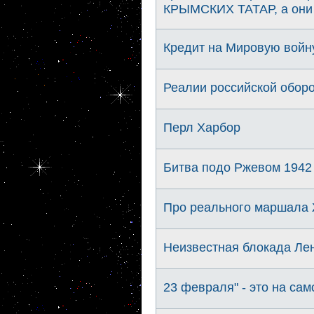
КРЫМСКИХ ТАТАР, а они е
Кредит на Мировую войну
Реалии российской обор
Перл Харбор
Битва подо Ржевом 1942
Про реального маршала 
Неизвестная блокада Лен
23 февраля" - это на само