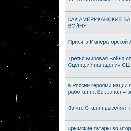
КАК АМЕРИКАНСКИЕ Б
ВОЙНУ!
Присяга Императорской А
Третья Мировая Война с
Сценарий нападения СШ
в России героями нации 
работал на Евреонал = 
За что Сталин выселял н
Крымские татары во Вто