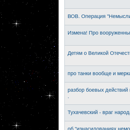
ВОВ. Операция "Немыслим
Измена! Про вооруженны
Детям о Великой Отечес
про танки вообще и мерк
разбор боевых действий 
.
Тухачевский - враг наро
об "изнасилованиях немо