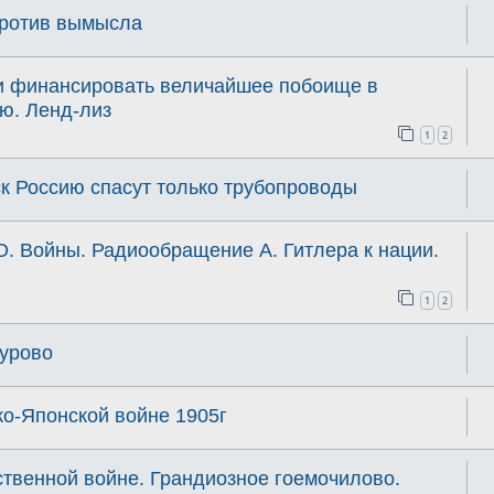
против вымысла
и финансировать величайшее побоище в
ю. Ленд-лиз
1
2
к Россию спасут только трубопроводы
О. Войны. Радиообращение А. Гитлера к нации.
1
2
сурово
ко-Японской войне 1905г
твенной войне. Грандиозное гоемочилово.