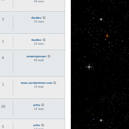
04 июл
балбес
3
23 июн
балбес
2
23 июн
политпросвет
8
06 май
www.zarubezhom.com
1
19 мар
arhiv
28
12 мар
arhiv
5
12 мар