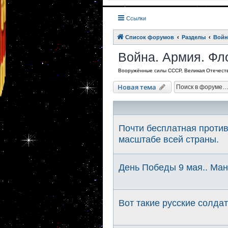
Ссылки
Список форумов
Разделы
Войн
Война. Армия. Фл
Вооружённые силы СССР, Великая Отечеств
Новая тема
Почти бесплатная проти
масштабе всей страны.
День Победы 9 мая.. Ма
Вот такие русские солда