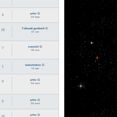
arhiv
4
26 мар
Гойский долбоёб
18
07 окт
сокол14
7
08 сен
bulochnikov
1
14 авг
arhiv
0
04 июл
arhiv
5
04 июл
arhiv
16