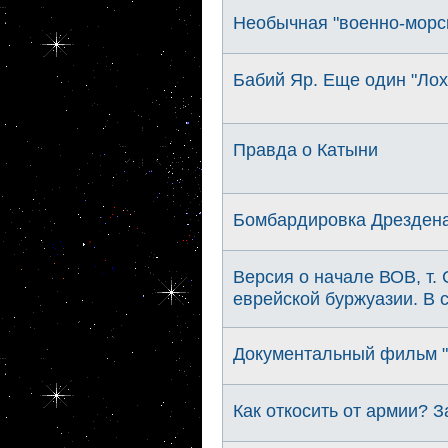
Необычная "военно-морск
Бабий Яр. Еще один "Лох
Правда о Катыни
Бомбардировка Дрездена.
Версия о начале ВОВ, т. 
еврейской буржуазии. В 
Документальный фильм "В
Как откосить от армии? 