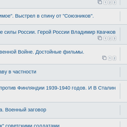
1
2
3
ое". Выстрел в спину от "Союзников".
е силы России. Герой России Владимир Квачков
1
2
3
твенной Войне. Достойные фильмы.
1
2
аву в частности
против Финляндии 1939-1940 годов. И В Сталин
да. Военный заговор
к" советскими солдатами.