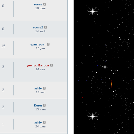
гость
0
18 фев
гость2
0
14 май
электорат
15
10 дек
доктор Ватсон
3
14 сен
arhiv
2
13 авг
Dorot
2
13 июл
arhiv
1
24 фев