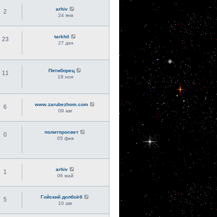
arhiv
2
24 янв
tarkhil
23
27 дек
Пятиборец
11
19 ноя
www.zarubezhom.com
6
09 авг
политпросвет
0
05 фев
arhiv
1
06 май
Гойский долбоёб
5
10 авг