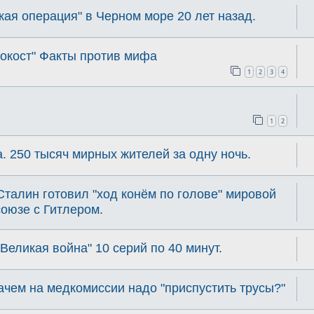
ая операция" в Черном море 20 лет назад.
окост" Факты против мифа
1
2
3
4
1
2
 250 тысяч мирных жителей за одну ночь.
Сталин готовил "ход конём по голове" мировой
союзе с Гитлером.
еликая война" 10 серий по 40 минут.
Зачем на медкомиссии надо "приспустить трусы?"