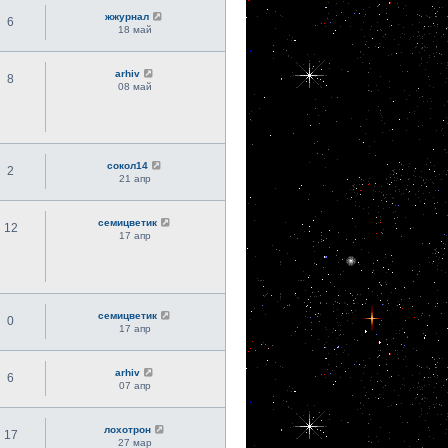
жжурнал
6
18 май
arhiv
8
08 май
сокол14
2
21 апр
семицветик
12
17 апр
семицветик
0
17 апр
arhiv
6
07 апр
лохотрон
17
27 мар