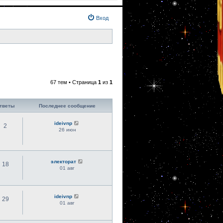
Вход
67 тем • Страница
1
из
1
тветы
Последнее сообщение
ideivnp
2
26 июн
электорат
18
01 авг
ideivnp
29
01 авг