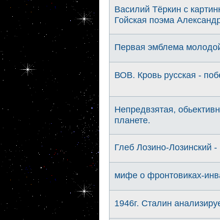
Василий Тёркин с картин
Гойская поэма Александр
Первая эмблема молодо
ВОВ. Кровь русская - по
Непредвзятая, обьективн
планете.
Глеб Лозино-Лозинский -
мифе о фронтовиках-инв
1946г. Сталин анализиру