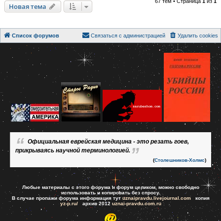
67 тем • Страница
1
из
1
Новая тема
Список форумов
Связаться с администрацией
Удалить cookies
Официальная еврейская медицина - это резать гоев,
прикрываясь научной терминологией.
(
Столешников-Холмс
)
Любые материалы с этого форума и форум целиком, можно свободно
использовать и копировать без спросу.
В случае пропажи форума информация тут
uznaipravdu.livejournal.com
копия
yz-p.ru/
архив 2012
uznai-pravdu.com.ru