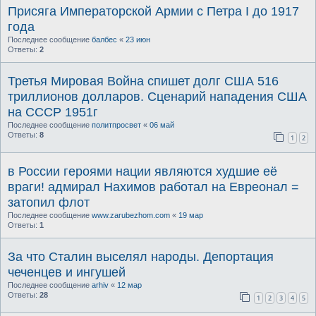
Присяга Императорской Армии с Петра I до 1917
года
Последнее сообщение
балбес
«
23 июн
Ответы:
2
Третья Мировая Война спишет долг США 516
триллионов долларов. Сценарий нападения США
на СССР 1951г
Последнее сообщение
политпросвет
«
06 май
Ответы:
8
1
2
в России героями нации являются худшие её
враги! адмирал Нахимов работал на Евреонал =
затопил флот
Последнее сообщение
www.zarubezhom.com
«
19 мар
Ответы:
1
За что Сталин выселял народы. Депортация
чеченцев и ингушей
Последнее сообщение
arhiv
«
12 мар
Ответы:
28
1
2
3
4
5