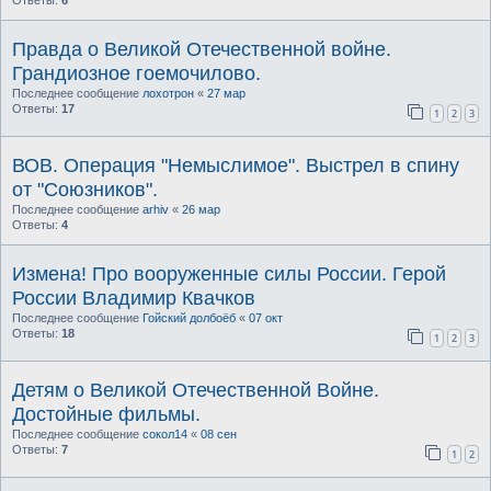
Правда о Великой Отечественной войне.
Грандиозное гоемочилово.
Последнее сообщение
лохотрон
«
27 мар
Ответы:
17
1
2
3
ВОВ. Операция "Немыслимое". Выстрел в спину
от "Союзников".
Последнее сообщение
arhiv
«
26 мар
Ответы:
4
Измена! Про вооруженные силы России. Герой
России Владимир Квачков
Последнее сообщение
Гойский долбоёб
«
07 окт
Ответы:
18
1
2
3
Детям о Великой Отечественной Войне.
Достойные фильмы.
Последнее сообщение
сокол14
«
08 сен
Ответы:
7
1
2