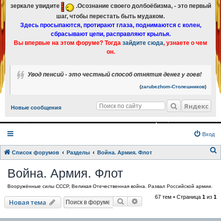
зеркале увидите
.Осознание своего долбоёбизма, - это первый
шаг, чтобы перестать быть мудаком.
Здесь просыпаются, протирают глаза, поднимаются с колен,
сбрасывают цепи, расправляют крылья.
Вы впервые на этом форуме? Тогда
зайдите сюда
, узнаете о чем
он.
Увод пенсий - это честный способ отнятия денег у гоев!
(
zarubezhom-Столешников
)
Яндекс
Новые сообщения
Вход
Список форумов
Разделы
Война. Армия. Флот
о
Война. Армия. Флот
и
Вооружённые силы СССР, Великая Отечественная война. Развал Российской армии.
с
67 тем • Страница
1
из
1
к
Поиск
Расширенный поиск
Новая тема