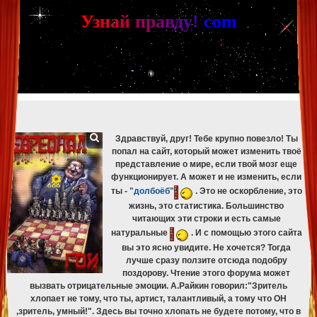
[phpBB Debug] PHP Warning
: in file
[ROOT]/phpbb/db/driver/mysqli.php
on line
265
:
mysqli_fetch_assoc(): Couldn't fetch mysqli_result
У
з
н
а
й
п
р
а
в
д
у
!
c
om
[phpBB Debug] PHP Warning
: in file
[ROOT]/phpbb/db/driver/mysqli.php
on line
329
:
mysqli_free_result(): Couldn't fetch mysqli_result
[phpBB Debug] PHP Warning
: in file
[ROOT]/phpbb/db/driver/mysqli.php
on line
265
:
mysqli_fetch_assoc(): Couldn't fetch mysqli_result
[phpBB Debug] PHP Warning
: in file
[ROOT]/phpbb/db/driver/mysqli.php
on line
329
:
mysqli_free_result(): Couldn't fetch mysqli_result
[phpBB Debug] PHP Warning
: in file
[ROOT]/phpbb/db/driver/mysqli.php
on line
265
:
mysqli_fetch_assoc(): Couldn't fetch mysqli_result
[phpBB Debug] PHP Warning
: in file
[ROOT]/phpbb/db/driver/mysqli.php
on line
329
:
mysqli_free_result(): Couldn't fetch mysqli_result
Здравствуй, друг! Тебе крупно повезло! Ты
попал на сайт, который может изменить твоё
представление о мире, если твой мозг еще
функционирует. А может и не изменить, если
ты -
"долбоёб"
. Это не оскорбление, это
жизнь, это статистика. Большинство
читающих эти строки и есть самые
натуральные
. И с помощью этого сайта
вы это ясно увидите. Не хочется? Тогда
лучше сразу ползите отсюда подобру
поздорову. Чтение этого форума может
вызвать отрицательные эмоции. А.Райкин говорил:"Зритель
хлопает не тому, что ты, артист, талантливый, а тому что ОН
,зритель, умный!". Здесь вы точно хлопать не будете потому, что в