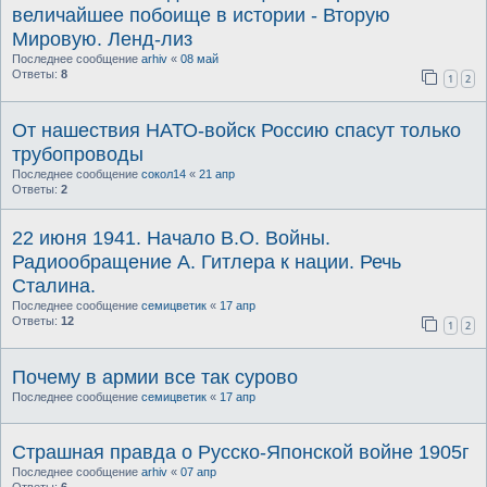
величайшее побоище в истории - Вторую
Мировую. Ленд-лиз
Последнее сообщение
arhiv
«
08 май
Ответы:
8
1
2
От нашествия НАТО-войск Россию спасут только
трубопроводы
Последнее сообщение
сокол14
«
21 апр
Ответы:
2
22 июня 1941. Начало В.О. Войны.
Радиообращение А. Гитлера к нации. Речь
Сталина.
Последнее сообщение
семицветик
«
17 апр
Ответы:
12
1
2
Почему в армии все так сурово
Последнее сообщение
семицветик
«
17 апр
Страшная правда о Русско-Японской войне 1905г
Последнее сообщение
arhiv
«
07 апр
Ответы:
6