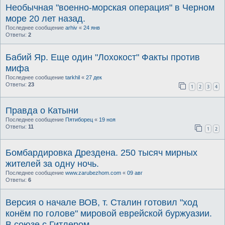
Необычная "военно-морская операция" в Черном
море 20 лет назад.
Последнее сообщение
arhiv
«
24 янв
Ответы:
2
Бабий Яр. Еще один "Лохокост" Факты против
мифа
Последнее сообщение
tarkhil
«
27 дек
Ответы:
23
1
2
3
4
Правда о Катыни
Последнее сообщение
Пятиборец
«
19 ноя
Ответы:
11
1
2
Бомбардировка Дрездена. 250 тысяч мирных
жителей за одну ночь.
Последнее сообщение
www.zarubezhom.com
«
09 авг
Ответы:
6
Версия о начале ВОВ, т. Сталин готовил "ход
конём по голове" мировой еврейской буржуазии.
В союзе с Гитлером.