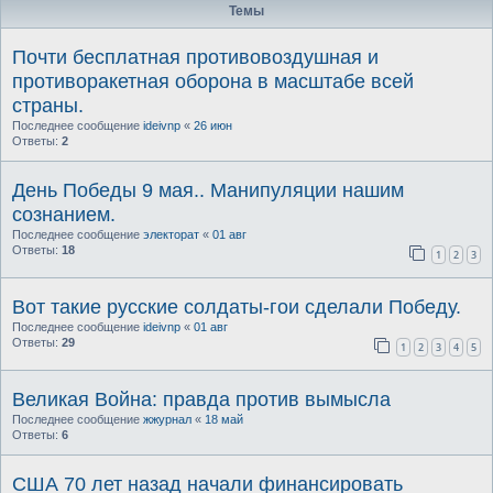
Темы
Почти бесплатная противовоздушная и
противоракетная оборона в масштабе всей
страны.
Последнее сообщение
ideivnp
«
26 июн
Ответы:
2
День Победы 9 мая.. Манипуляции нашим
сознанием.
Последнее сообщение
электорат
«
01 авг
Ответы:
18
1
2
3
Вот такие русские солдаты-гои сделали Победу.
Последнее сообщение
ideivnp
«
01 авг
Ответы:
29
1
2
3
4
5
Великая Война: правда против вымысла
Последнее сообщение
жжурнал
«
18 май
Ответы:
6
США 70 лет назад начали финансировать