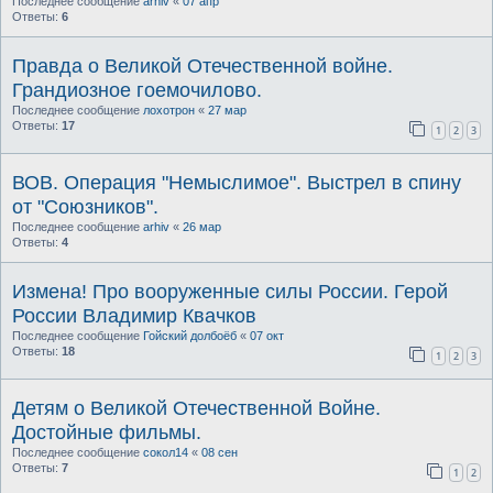
Последнее сообщение
arhiv
«
07 апр
Ответы:
6
Правда о Великой Отечественной войне.
Грандиозное гоемочилово.
Последнее сообщение
лохотрон
«
27 мар
Ответы:
17
1
2
3
ВОВ. Операция "Немыслимое". Выстрел в спину
от "Союзников".
Последнее сообщение
arhiv
«
26 мар
Ответы:
4
Измена! Про вооруженные силы России. Герой
России Владимир Квачков
Последнее сообщение
Гойский долбоёб
«
07 окт
Ответы:
18
1
2
3
Детям о Великой Отечественной Войне.
Достойные фильмы.
Последнее сообщение
сокол14
«
08 сен
Ответы:
7
1
2