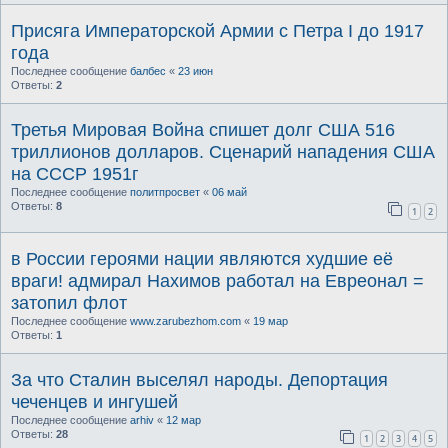
Присяга Императорской Армии с Петра I до 1917
года
Последнее сообщение
балбес
«
23 июн
Ответы:
2
Третья Мировая Война спишет долг США 516
триллионов долларов. Сценарий нападения США
на СССР 1951г
Последнее сообщение
политпросвет
«
06 май
Ответы:
8
1
2
в России героями нации являются худшие её
враги! адмирал Нахимов работал на Евреонал =
затопил флот
Последнее сообщение
www.zarubezhom.com
«
19 мар
Ответы:
1
За что Сталин выселял народы. Депортация
чеченцев и ингушей
Последнее сообщение
arhiv
«
12 мар
Ответы:
28
1
2
3
4
5