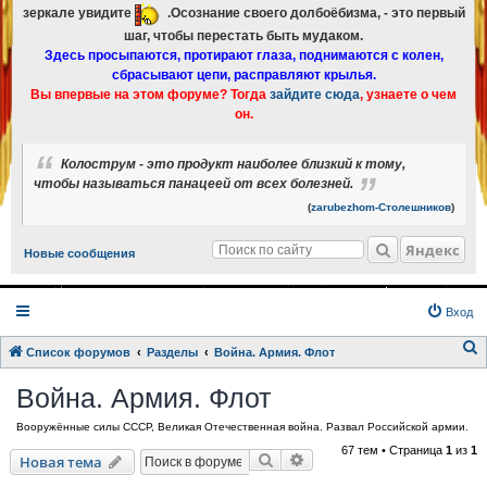
зеркале увидите
.Осознание своего долбоёбизма, - это первый
шаг, чтобы перестать быть мудаком.
Здесь просыпаются, протирают глаза, поднимаются с колен,
сбрасывают цепи, расправляют крылья.
Вы впервые на этом форуме? Тогда
зайдите сюда
, узнаете о чем
он.
Колострум - это продукт наиболее близкий к тому,
чтобы называться панацеей от всех болезней.
(
zarubezhom-Столешников
)
Яндекс
Новые сообщения
Вход
Список форумов
Разделы
Война. Армия. Флот
о
Война. Армия. Флот
и
Вооружённые силы СССР, Великая Отечественная война. Развал Российской армии.
с
67 тем • Страница
1
из
1
к
Поиск
Расширенный поиск
Новая тема