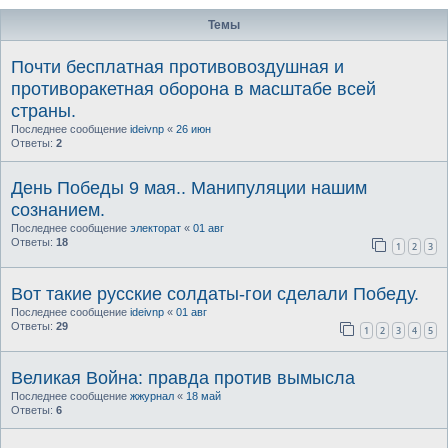
Темы
Почти бесплатная противовоздушная и
противоракетная оборона в масштабе всей
страны.
Последнее сообщение
ideivnp
«
26 июн
Ответы:
2
День Победы 9 мая.. Манипуляции нашим
сознанием.
Последнее сообщение
электорат
«
01 авг
Ответы:
18
1
2
3
Вот такие русские солдаты-гои сделали Победу.
Последнее сообщение
ideivnp
«
01 авг
Ответы:
29
1
2
3
4
5
Великая Война: правда против вымысла
Последнее сообщение
жжурнал
«
18 май
Ответы:
6