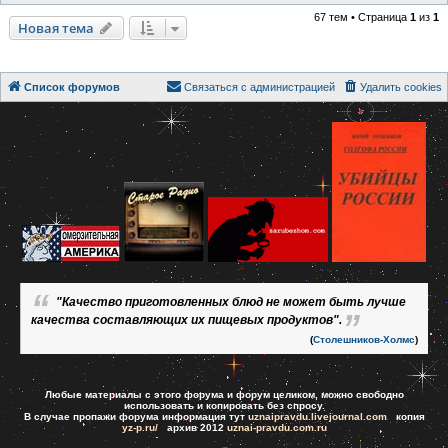
67 тем • Страница
1
из
1
Новая тема
Список форумов
Связаться с администрацией
Удалить cookies
"Качество приготовленных блюд не может быть лучше
качества составляющих их пищевых продуктов".
(
Столешников-Холмс
)
Любые материалы с этого форума и форум целиком, можно свободно
использовать и копировать без спросу.
В случае пропажи форума информация тут
uznaipravdu.livejournal.com
копия
yz-p.ru/
архив 2012
uznai-pravdu.com.ru