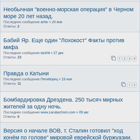
Необычная "военно-морская операция" в Черном
море 20 лет назад.
Последнее сообщение
arhiv
«
24 янв
Ответы:
2
Бабий Яр. Еще один "Лохокост" Факты против
мифа
Последнее сообщение
tarkhil
«
27 дек
Ответы:
23
1
2
3
4
Правда о Катыни
Последнее сообщение
Пятиборец
«
19 ноя
Ответы:
11
1
2
Бомбардировка Дрездена. 250 тысяч мирных
жителей за одну ночь.
Последнее сообщение
www.zarubezhom.com
«
09 авг
Ответы:
6
Версия о начале ВОВ, т. Сталин готовил "ход
конём по голове" мировой еврейской буржуазии.