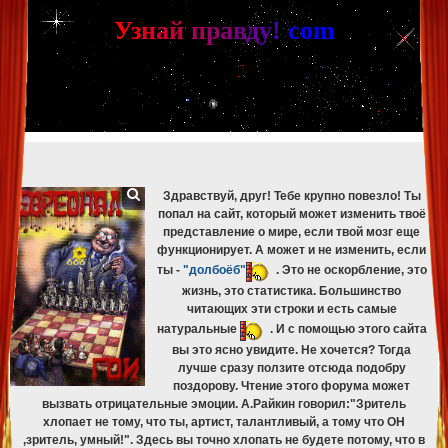
[phpBB Debug] PHP Warning
: in file
[ROOT]/phpbb/db/driver/mysqli.php
on line
265
:
mysqli_fetch_assoc(): Couldn't fetch mysqli_result
У
з
н
а
й
п
р
а
в
д
у
!
c
om
[phpBB Debug] PHP Warning
: in file
[ROOT]/phpbb/db/driver/mysqli.php
on line
329
:
mysqli_free_result(): Couldn't fetch mysqli_result
[phpBB Debug] PHP Warning
: in file
[ROOT]/phpbb/db/driver/mysqli.php
on line
265
:
mysqli_fetch_assoc(): Couldn't fetch mysqli_result
[phpBB Debug] PHP Warning
: in file
[ROOT]/phpbb/db/driver/mysqli.php
on line
329
:
mysqli_free_result(): Couldn't fetch mysqli_result
[phpBB Debug] PHP Warning
: in file
[ROOT]/phpbb/db/driver/mysqli.php
on line
265
:
mysqli_fetch_assoc(): Couldn't fetch mysqli_result
[phpBB Debug] PHP Warning
: in file
[ROOT]/phpbb/db/driver/mysqli.php
on line
329
:
mysqli_free_result(): Couldn't fetch mysqli_result
Здравствуй, друг! Тебе крупно повезло! Ты
попал на сайт, который может изменить твоё
представление о мире, если твой мозг еще
функционирует. А может и не изменить, если
ты -
"долбоёб"
. Это не оскорбление, это
жизнь, это статистика. Большинство
читающих эти строки и есть самые
натуральные
. И с помощью этого сайта
вы это ясно увидите. Не хочется? Тогда
лучше сразу ползите отсюда подобру
поздорову. Чтение этого форума может
вызвать отрицательные эмоции. А.Райкин говорил:"Зритель
хлопает не тому, что ты, артист, талантливый, а тому что ОН
,зритель, умный!". Здесь вы точно хлопать не будете потому, что в