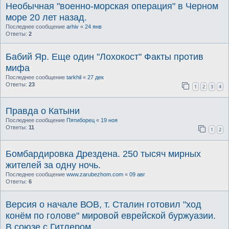
Необычная "военно-морская операция" в Черном
море 20 лет назад.
Последнее сообщение
arhiv
«
24 янв
Ответы:
2
Бабий Яр. Еще один "Лохокост" Факты против
мифа
Последнее сообщение
tarkhil
«
27 дек
Ответы:
23
1
2
3
4
Правда о Катыни
Последнее сообщение
Пятиборец
«
19 ноя
Ответы:
11
1
2
Бомбардировка Дрездена. 250 тысяч мирных
жителей за одну ночь.
Последнее сообщение
www.zarubezhom.com
«
09 авг
Ответы:
6
Версия о начале ВОВ, т. Сталин готовил "ход
конём по голове" мировой еврейской буржуазии.
В союзе с Гитлером.