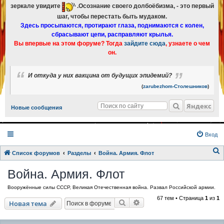
зеркале увидите
.Осознание своего долбоёбизма, - это первый
шаг, чтобы перестать быть мудаком.
Здесь просыпаются, протирают глаза, поднимаются с колен,
сбрасывают цепи, расправляют крылья.
Вы впервые на этом форуме? Тогда
зайдите сюда
, узнаете о чем
он.
И откуда у них вакцина от будущих эпидемий?
(
zarubezhom-Столешников
)
Яндекс
Новые сообщения
Вход
Список форумов
Разделы
Война. Армия. Флот
о
Война. Армия. Флот
и
Вооружённые силы СССР, Великая Отечественная война. Развал Российской армии.
с
67 тем • Страница
1
из
1
к
Поиск
Расширенный поиск
Новая тема