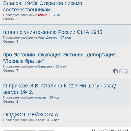
Власов. 1943г Открытое письмо
соотечественникам.
Последнее сообщение
admin
«
13 июн
Ответы:
2
план по уничтожению России США 1945г
Последнее сообщение
Алан Даллас
«
07 июн
Ответы:
4
про Эстонию. Окупация Эстонии. Депортация.
"Лесные братья"
Последнее сообщение
Светлана
«
06 май
Ответы:
7
1
2
О приказе И.В. Сталина N 227 Ни шагу назад!
август 1942.
Последнее сообщение
гость
«
09 ноя
Ответы:
1
ПОДЖОГ РЕЙХСТАГА
Последнее сообщение
Гость
«
24 апр
67 тем • Страница
1
из
1