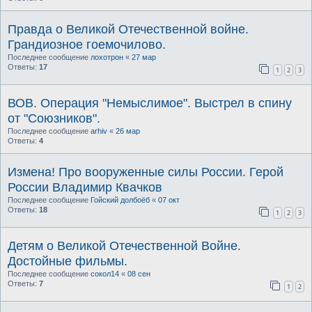
Правда о Великой Отечественной войне.
Грандиозное гоемочилово.
Последнее сообщение
лохотрон
«
27 мар
Ответы:
17
1
2
3
ВОВ. Операция "Немыслимое". Выстрел в спину
от "Союзников".
Последнее сообщение
arhiv
«
26 мар
Ответы:
4
Измена! Про вооруженные силы России. Герой
России Владимир Квачков
Последнее сообщение
Гойский долбоёб
«
07 окт
Ответы:
18
1
2
3
Детям о Великой Отечественной Войне.
Достойные фильмы.
Последнее сообщение
сокол14
«
08 сен
Ответы:
7
1
2