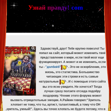
[phpBB Debug] PHP Warning
: in file
[ROOT]/phpbb/db/driver/mysqli.php
on line
265
:
mysqli_fetch_assoc(): Couldn't fetch mysqli_result
У
з
н
а
й
п
р
а
в
д
у
!
c
om
[phpBB Debug] PHP Warning
: in file
[ROOT]/phpbb/db/driver/mysqli.php
on line
329
:
mysqli_free_result(): Couldn't fetch mysqli_result
[phpBB Debug] PHP Warning
: in file
[ROOT]/phpbb/db/driver/mysqli.php
on line
265
:
mysqli_fetch_assoc(): Couldn't fetch mysqli_result
[phpBB Debug] PHP Warning
: in file
[ROOT]/phpbb/db/driver/mysqli.php
on line
329
:
mysqli_free_result(): Couldn't fetch mysqli_result
[phpBB Debug] PHP Warning
: in file
[ROOT]/phpbb/db/driver/mysqli.php
on line
265
:
mysqli_fetch_assoc(): Couldn't fetch mysqli_result
[phpBB Debug] PHP Warning
: in file
[ROOT]/phpbb/db/driver/mysqli.php
on line
329
:
mysqli_free_result(): Couldn't fetch mysqli_result
Здравствуй, друг! Тебе крупно повезло! Ты
попал на сайт, который может изменить твоё
представление о мире, если твой мозг еще
функционирует. А может и не изменить, если
ты -
"долбоёб"
. Это не оскорбление, это
жизнь, это статистика. Большинство
читающих эти строки и есть самые
натуральные
. И с помощью этого сайта
вы это ясно увидите. Не хочется? Тогда
лучше сразу ползите отсюда подобру
поздорову. Чтение этого форума может
вызвать отрицательные эмоции. А.Райкин говорил:"Зритель
хлопает не тому, что ты, артист, талантливый, а тому что ОН
,зритель, умный!". Здесь вы точно хлопать не будете потому, что в