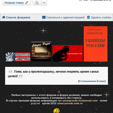
Новая тема
Список форумов
Связаться с администрацией
Удалить cookies
Гоям, как и пролетариату, нечего терять кроме своих
цепей!
(
Столешников-Холмс
)
Любые материалы с этого форума и форум целиком, можно свободно
использовать и копировать без спросу.
В случае пропажи форума информация тут
uznaipravdu.livejournal.com
копия
yz-p.ru/
архив 2012
uznai-pravdu.com.ru