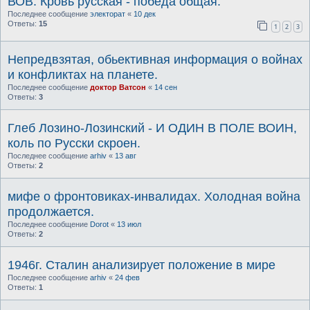
ВОВ. Кровь русская - победа общая.
Последнее сообщение
электорат
«
10 дек
Ответы:
15
1
2
3
Непредвзятая, обьективная информация о войнах
и конфликтах на планете.
Последнее сообщение
доктор Ватсон
«
14 сен
Ответы:
3
Глеб Лозино-Лозинский - И ОДИН В ПОЛЕ ВОИН,
коль по Русски скроен.
Последнее сообщение
arhiv
«
13 авг
Ответы:
2
мифе о фронтовиках-инвалидах. Холодная война
продолжается.
Последнее сообщение
Dorot
«
13 июл
Ответы:
2
1946г. Сталин анализирует положение в мире
Последнее сообщение
arhiv
«
24 фев
Ответы:
1