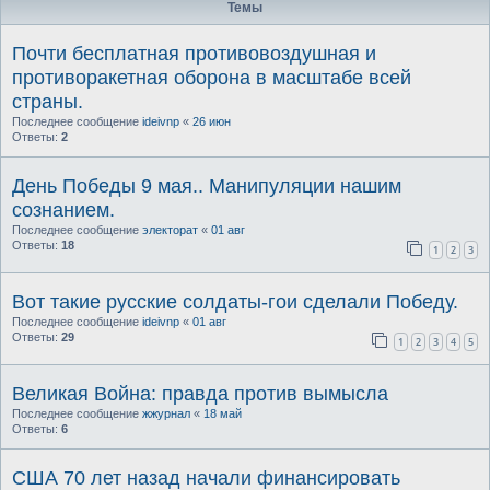
Темы
Почти бесплатная противовоздушная и
противоракетная оборона в масштабе всей
страны.
Последнее сообщение
ideivnp
«
26 июн
Ответы:
2
День Победы 9 мая.. Манипуляции нашим
сознанием.
Последнее сообщение
электорат
«
01 авг
Ответы:
18
1
2
3
Вот такие русские солдаты-гои сделали Победу.
Последнее сообщение
ideivnp
«
01 авг
Ответы:
29
1
2
3
4
5
Великая Война: правда против вымысла
Последнее сообщение
жжурнал
«
18 май
Ответы:
6
США 70 лет назад начали финансировать