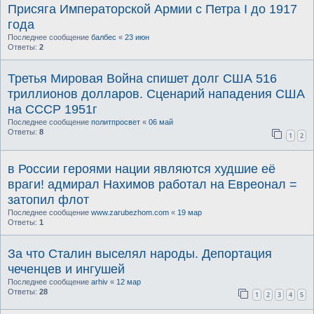
Присяга Императорской Армии с Петра I до 1917
года
Последнее сообщение
балбес
«
23 июн
Ответы:
2
Третья Мировая Война спишет долг США 516
триллионов долларов. Сценарий нападения США
на СССР 1951г
Последнее сообщение
политпросвет
«
06 май
Ответы:
8
1
2
в России героями нации являются худшие её
враги! адмирал Нахимов работал на Евреонал =
затопил флот
Последнее сообщение
www.zarubezhom.com
«
19 мар
Ответы:
1
За что Сталин выселял народы. Депортация
чеченцев и ингушей
Последнее сообщение
arhiv
«
12 мар
Ответы:
28
1
2
3
4
5