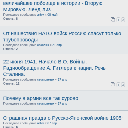
величайшее побоище в истории - Вторую
Мировую. Ленд-лиз
Последнее сообщение
arhiv
«
08 май
Ответы:
8
1
2
От нашествия НАТО-войск Россию спасут только
трубопроводы
Последнее сообщение
сокол14
«
21 апр
Ответы:
2
22 июня 1941. Начало В.О. Войны.
Радиообращение А. Гитлера к нации. Речь
Сталина.
Последнее сообщение
семицветик
«
17 апр
Ответы:
12
1
2
Почему в армии все так сурово
Последнее сообщение
семицветик
«
17 апр
Страшная правда о Русско-Японской войне 1905г
Последнее сообщение
arhiv
«
07 апр
Ответы:
6