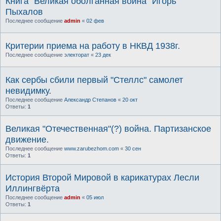
Книга "Великая оболганная война" Игорь
Пыхалов
Последнее сообщение
admin
«
02 фев
Критерии приема на работу в НКВД 1938г.
Последнее сообщение
электорат
«
23 дек
Как сербы сбили первый "Стеллс" самолет
невидимку.
Последнее сообщение
Александр Степанов
«
20 окт
Ответы:
1
Великая "Отечественная"(?) война. Партизанское
движение.
Последнее сообщение
www.zarubezhom.com
«
30 сен
Ответы:
1
История Второй Мировой в карикатурах Лесли
Иллингвёрта
Последнее сообщение
admin
«
05 июл
Ответы:
1