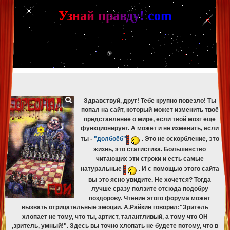
[phpBB Debug] PHP Warning
: in file
[ROOT]/phpbb/db/driver/mysqli.php
on line
265
:
mysqli_fetch_assoc(): Couldn't fetch mysqli_result
У
з
н
а
й
п
р
а
в
д
у
!
c
om
[phpBB Debug] PHP Warning
: in file
[ROOT]/phpbb/db/driver/mysqli.php
on line
329
:
mysqli_free_result(): Couldn't fetch mysqli_result
[phpBB Debug] PHP Warning
: in file
[ROOT]/phpbb/db/driver/mysqli.php
on line
265
:
mysqli_fetch_assoc(): Couldn't fetch mysqli_result
[phpBB Debug] PHP Warning
: in file
[ROOT]/phpbb/db/driver/mysqli.php
on line
329
:
mysqli_free_result(): Couldn't fetch mysqli_result
[phpBB Debug] PHP Warning
: in file
[ROOT]/phpbb/db/driver/mysqli.php
on line
265
:
mysqli_fetch_assoc(): Couldn't fetch mysqli_result
[phpBB Debug] PHP Warning
: in file
[ROOT]/phpbb/db/driver/mysqli.php
on line
329
:
mysqli_free_result(): Couldn't fetch mysqli_result
Здравствуй, друг! Тебе крупно повезло! Ты
попал на сайт, который может изменить твоё
представление о мире, если твой мозг еще
функционирует. А может и не изменить, если
ты -
"долбоёб"
. Это не оскорбление, это
жизнь, это статистика. Большинство
читающих эти строки и есть самые
натуральные
. И с помощью этого сайта
вы это ясно увидите. Не хочется? Тогда
лучше сразу ползите отсюда подобру
поздорову. Чтение этого форума может
вызвать отрицательные эмоции. А.Райкин говорил:"Зритель
хлопает не тому, что ты, артист, талантливый, а тому что ОН
,зритель, умный!". Здесь вы точно хлопать не будете потому, что в