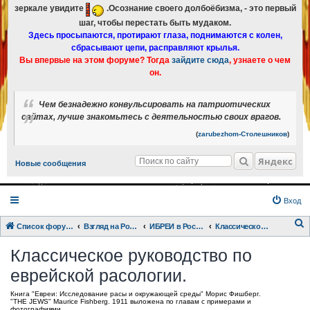
зеркале увидите
.Осознание своего долбоёбизма, - это первый
шаг, чтобы перестать быть мудаком.
Здесь просыпаются, протирают глаза, поднимаются с колен,
сбрасывают цепи, расправляют крылья.
Вы впервые на этом форуме? Тогда
зайдите сюда
, узнаете о чем
он.
Чем безнадежно конвульсировать на патриотических
сайтах, лучше знакомьтесь с деятельностью своих врагов.
(
zarubezhom-Столешников
)
Яндекс
Новые сообщения
Вход
Список форумов
Взгляд на Россию с разных точек зрения.
ИБРЕИ в России
Классическое руководство по еврейской расологии.
о
Классическое руководство по
и
еврейской расологии.
с
к
Книга "Евреи: Исследование расы и окружающей среды" Морис Фишберг.
"THE JEWS" Maurice Fishberg. 1911 выложена по главам с примерами и
фотографиями.