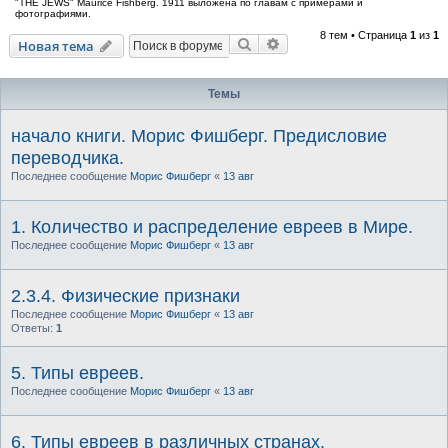
"THE JEWS" Maurice Fishberg. 1911 выложена по главам с примерами и
фотографиями.
8 тем • Страница
1
из
1
Поиск
Расширенный поиск
Новая тема
Темы
начало книги. Морис Фишберг. Предисловие
переводчика.
Последнее сообщение
Морис Фишберг
«
13 авг
1. Количество и распределение евреев в Мире.
Последнее сообщение
Морис Фишберг
«
13 авг
2.3.4. Физические признаки
Последнее сообщение
Морис Фишберг
«
13 авг
Ответы:
1
5. Типы евреев.
Последнее сообщение
Морис Фишберг
«
13 авг
6. Типы евреев в различных странах.