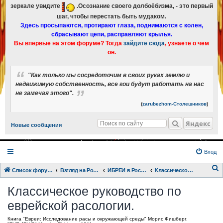
зеркале увидите
.Осознание своего долбоёбизма, - это первый
шаг, чтобы перестать быть мудаком.
Здесь просыпаются, протирают глаза, поднимаются с колен,
сбрасывают цепи, расправляют крылья.
Вы впервые на этом форуме? Тогда
зайдите сюда
, узнаете о чем
он.
"Как только мы сосредоточим в своих руках землю и
недвижимую собственность, все гои будут работать на нас
не замечая этого".
(
zarubezhom-Столешников
)
Яндекс
Новые сообщения
Вход
Список форумов
Взгляд на Россию с разных точек зрения.
ИБРЕИ в России
Классическое руководство по еврейской расологии.
о
Классическое руководство по
и
еврейской расологии.
с
к
Книга "Евреи: Исследование расы и окружающей среды" Морис Фишберг.