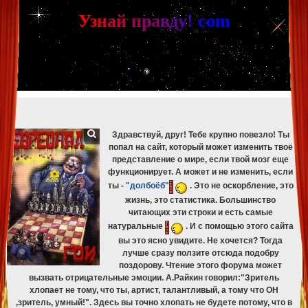
[phpBB Debug] PHP Warning
: in file
[ROOT]/phpbb/db/driver/mysqli.php
on line
265
:
mysqli_fetch_assoc(): Couldn't fetch mysqli_result
У
з
н
а
й
п
р
а
в
д
у
!
c
om
[phpBB Debug] PHP Warning
: in file
[ROOT]/phpbb/db/driver/mysqli.php
on line
329
:
mysqli_free_result(): Couldn't fetch mysqli_result
[phpBB Debug] PHP Warning
: in file
[ROOT]/phpbb/db/driver/mysqli.php
on line
265
:
mysqli_fetch_assoc(): Couldn't fetch mysqli_result
[phpBB Debug] PHP Warning
: in file
[ROOT]/phpbb/db/driver/mysqli.php
on line
329
:
mysqli_free_result(): Couldn't fetch mysqli_result
[phpBB Debug] PHP Warning
: in file
[ROOT]/phpbb/db/driver/mysqli.php
on line
265
:
mysqli_fetch_assoc(): Couldn't fetch mysqli_result
[phpBB Debug] PHP Warning
: in file
[ROOT]/phpbb/db/driver/mysqli.php
on line
329
:
mysqli_free_result(): Couldn't fetch mysqli_result
Здравствуй, друг! Тебе крупно повезло! Ты
попал на сайт, который может изменить твоё
представление о мире, если твой мозг еще
функционирует. А может и не изменить, если
ты -
"долбоёб"
. Это не оскорбление, это
жизнь, это статистика. Большинство
читающих эти строки и есть самые
натуральные
. И с помощью этого сайта
вы это ясно увидите. Не хочется? Тогда
лучше сразу ползите отсюда подобру
поздорову. Чтение этого форума может
вызвать отрицательные эмоции. А.Райкин говорил:"Зритель
хлопает не тому, что ты, артист, талантливый, а тому что ОН
,зритель, умный!". Здесь вы точно хлопать не будете потому, что в