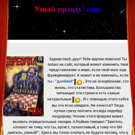
[phpBB Debug] PHP Warning
: in file
[ROOT]/phpbb/db/driver/mysqli.php
on line
265
:
mysqli_fetch_assoc(): Couldn't fetch mysqli_result
У
з
н
а
й
п
р
а
в
д
у
!
c
om
[phpBB Debug] PHP Warning
: in file
[ROOT]/phpbb/db/driver/mysqli.php
on line
329
:
mysqli_free_result(): Couldn't fetch mysqli_result
[phpBB Debug] PHP Warning
: in file
[ROOT]/phpbb/db/driver/mysqli.php
on line
265
:
mysqli_fetch_assoc(): Couldn't fetch mysqli_result
[phpBB Debug] PHP Warning
: in file
[ROOT]/phpbb/db/driver/mysqli.php
on line
329
:
mysqli_free_result(): Couldn't fetch mysqli_result
[phpBB Debug] PHP Warning
: in file
[ROOT]/phpbb/db/driver/mysqli.php
on line
265
:
mysqli_fetch_assoc(): Couldn't fetch mysqli_result
[phpBB Debug] PHP Warning
: in file
[ROOT]/phpbb/db/driver/mysqli.php
on line
329
:
mysqli_free_result(): Couldn't fetch mysqli_result
Здравствуй, друг! Тебе крупно повезло! Ты
попал на сайт, который может изменить твоё
представление о мире, если твой мозг еще
функционирует. А может и не изменить, если
ты -
"долбоёб"
. Это не оскорбление, это
жизнь, это статистика. Большинство
читающих эти строки и есть самые
натуральные
. И с помощью этого сайта
вы это ясно увидите. Не хочется? Тогда
лучше сразу ползите отсюда подобру
поздорову. Чтение этого форума может
вызвать отрицательные эмоции. А.Райкин говорил:"Зритель
хлопает не тому, что ты, артист, талантливый, а тому что ОН
,зритель, умный!". Здесь вы точно хлопать не будете потому, что в