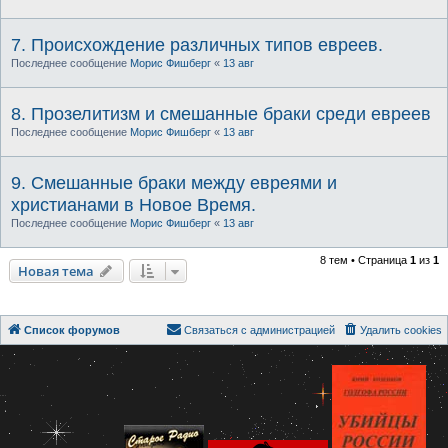
7. Происхождение различных типов евреев.
Последнее сообщение
Морис Фишберг
«
13 авг
8. Прозелитизм и смешанные браки среди евреев
Последнее сообщение
Морис Фишберг
«
13 авг
9. Смешанные браки между евреями и
христианами в Новое Время.
Последнее сообщение
Морис Фишберг
«
13 авг
8 тем • Страница
1
из
1
Новая тема
Список форумов
Связаться с администрацией
Удалить cookies