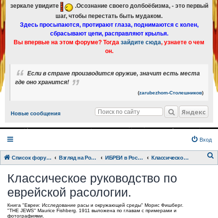
зеркале увидите
.Осознание своего долбоёбизма, - это первый
шаг, чтобы перестать быть мудаком.
Здесь просыпаются, протирают глаза, поднимаются с колен,
сбрасывают цепи, расправляют крылья.
Вы впервые на этом форуме? Тогда
зайдите сюда
, узнаете о чем
он.
Если в стране производится оружие, значит есть места
где оно хранится!
(
zarubezhom-Столешников
)
Яндекс
Новые сообщения
Вход
Список форумов
Взгляд на Россию с разных точек зрения.
ИБРЕИ в России
Классическое руководство по еврейской расологии.
о
Классическое руководство по
и
еврейской расологии.
с
к
Книга "Евреи: Исследование расы и окружающей среды" Морис Фишберг.
"THE JEWS" Maurice Fishberg. 1911 выложена по главам с примерами и
фотографиями.