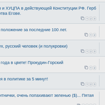
и ХУЦПА в действующей Конституции РФ. Герб
ртва Егове.
1
2
3
 положение за последние 100 лет.
1
2
ух, русский человек (и полукровки)
1
2
3
года в цвете! Прокудин-Горский
1
2
я в политике за 5 минут!
1
2
3
нички, очень попахивают зеленью ($)... Пятая