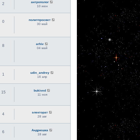
антрополог
2
10 июн
политпросвет
0
30 май
arhiv
8
04 май
udin_andrey
1
16 апр
bukived
15
11 ноя
электорат
4
28 авг
Андрюшка
6
18 авг