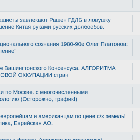
ашисты завлекают Рашен ГДЛБ в ловушку
ение Китая руками русских долбоёбов.
ционального сознания 1980-90е Олег Платонов:
ление"
им Вашингтонского Консенсуса. АЛГОРИТМА
ОВОЙ ОККУПАЦИИ стран
ки по Москве. с многочисленными
ологию (Осторожно, трафик!)
европейцам и американцам по цене с/х земель!
лика, Еврейская АО.