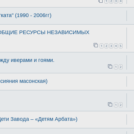
1
2
3
4
ката" (1990 - 2006гг)
ся ОБЩИЕ РЕСУРСЫ НЕЗАВИСИМЫХ
1
2
3
4
5
жду иверами и гоями.
1
2
ссияния масонская)
1
2
Дети Завода – «Детям Арбата»)