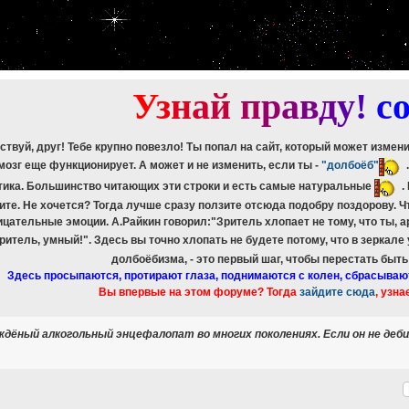
etch_assoc(): Couldn't fetch mysqli_result
ree_result(): Couldn't fetch mysqli_result
etch_assoc(): Couldn't fetch mysqli_result
ree_result(): Couldn't fetch mysqli_result
etch_assoc(): Couldn't fetch mysqli_result
ree_result(): Couldn't fetch mysqli_result
У
з
н
а
й
п
р
а
в
д
у
!
c
ствуй, друг! Тебе крупно повезло! Ты попал на сайт, который может измен
мозг еще функционирует. А может и не изменить, если ты -
"долбоёб"
тика. Большинство читающих эти строки и есть самые натуральные
.
ите. Не хочется? Тогда лучше сразу ползите отсюда подобру поздорову. 
ицательные эмоции. А.Райкин говорил:"Зритель хлопает не тому, что ты, а
зритель, умный!". Здесь вы точно хлопать не будете потому, что в зеркале
долбоёбизма, - это первый шаг, чтобы перестать быт
Здесь просыпаются, протирают глаза, поднимаются с колен, сбрасываю
Вы впервые на этом форуме? Тогда
зайдите сюда
, узна
ождёный алкогольный энцефалопат во многих поколениях. Если он не дебил