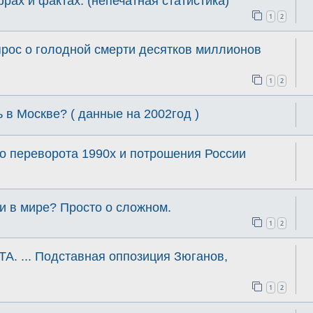
рах и фактах. (непечатная статистика)
1
2
прос о голодной смерти десятков миллионов
1
2
 в Москве? ( данные на 2002год )
о переворота 1990х и потрошения России
 и в мире? Просто о сложном.
1
2
 ... Подставная оппозиция Зюганов,
1
2