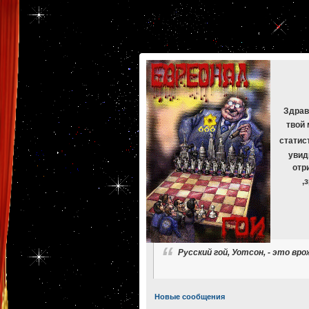
[phpBB Debug] PHP Warning
: in file
[ROOT]/phpbb/db/driver/mysqli.php
on line
265
:
mysqli_f
[phpBB Debug] PHP Warning
: in file
[ROOT]/phpbb/db/driver/mysqli.php
on line
329
:
mysqli_f
[phpBB Debug] PHP Warning
: in file
[ROOT]/phpbb/db/driver/mysqli.php
on line
265
:
mysqli_f
[phpBB Debug] PHP Warning
: in file
[ROOT]/phpbb/db/driver/mysqli.php
on line
329
:
mysqli_f
[phpBB Debug] PHP Warning
: in file
[ROOT]/phpbb/db/driver/mysqli.php
on line
265
:
mysqli_f
[phpBB Debug] PHP Warning
: in file
[ROOT]/phpbb/db/driver/mysqli.php
on line
329
:
mysqli_f
Здрав
твой 
статис
увид
отр
,
Русский гой, Уотсон, - это вр
Новые сообщения