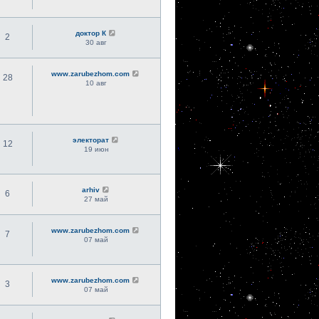
доктор К
2
30 авг
www.zarubezhom.com
28
10 авг
электорат
12
19 июн
arhiv
6
27 май
www.zarubezhom.com
7
07 май
www.zarubezhom.com
3
07 май