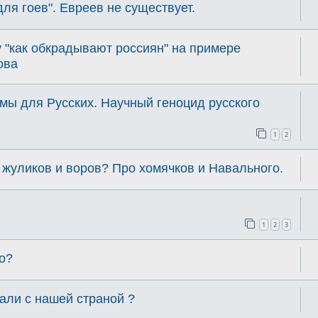
ля гоев". Евреев не существует.
 "как обкрадывают россиян" на примере
ова
мы для Русских. Научный геноцид русского
1
2
я жуликов и воров? Про хомячков и Навального.
1
2
3
о?
лали с нашей стpаной ?