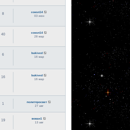
сокол14
8
03 июн
сокол14
40
28 мар
bukived
6
16 мар
bukived
16
16 мар
политпросвет
1
27 авг
вован1
19
13 авг