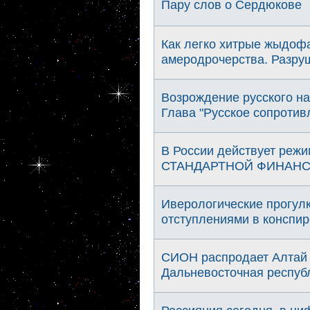
Пару слов о Сердюкове
Как легко хитрые жыдоф
амеродрочерства. Разруш
Возрождение русского на
Глава "Русское сопротив
В России действует реж
СТАНДАРТНОЙ ФИНАНС
Иверологические прогул
отступлениями в конспир
СИОН распродает Алтай 
Дальневосточная респуб