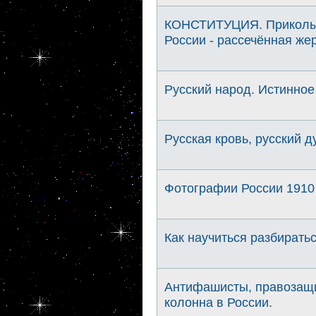
КОНСТИТУЦИЯ. Приколы 
России - рассечённая же
Русский народ. Истинное
Русская кровь, русский д
Фотографии России 1910 
Как научиться разбиратьс
Антифашисты, правозащит
колонна в России.