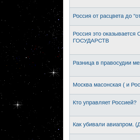
Россия от расцвета до "от
Россия это оказывает
ГОСУДАРСТВ
Разница в правосудии ме
Москва масонская ( и Ро
Кто управляет Россией?
Как убивали авиапром. (