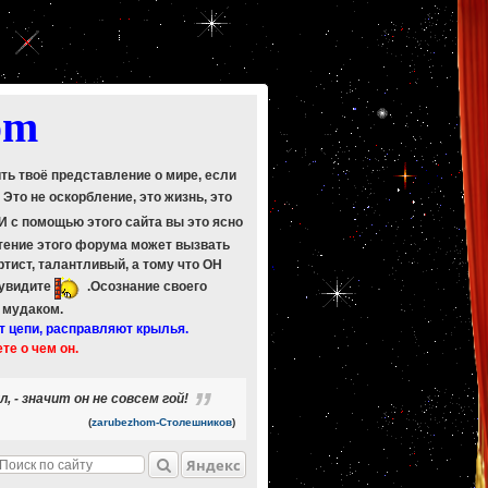
om
ить твоё представление о мире, если
. Это не оскорбление, это жизнь, это
 И с помощью этого сайта вы это ясно
Чтение этого форума может вызвать
ртист, талантливый, а тому что ОН
 увидите
.Осознание своего
ь мудаком.
т цепи, расправляют крылья.
ете о чем он.
, - значит он не совсем гой!
(
zarubezhom-Столешников
)
Яндекс