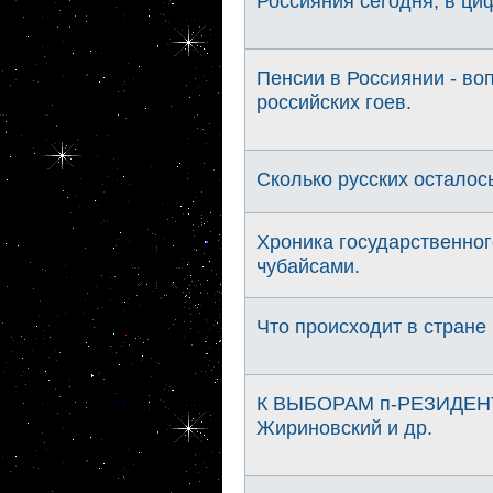
Россияния сегодня, в циф
Пенсии в Россиянии - во
российских гоев.
Сколько русских осталось
Хроника государственног
чубайсами.
Что происходит в стране
К ВЫБОРАМ п-РЕЗИДЕНТА.
Жириновский и др.