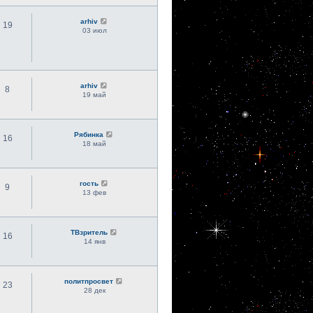
arhiv
19
03 июл
arhiv
8
19 май
Рябинка
16
18 май
гость
9
13 фев
ТВзритель
16
14 янв
политпросвет
23
28 дек