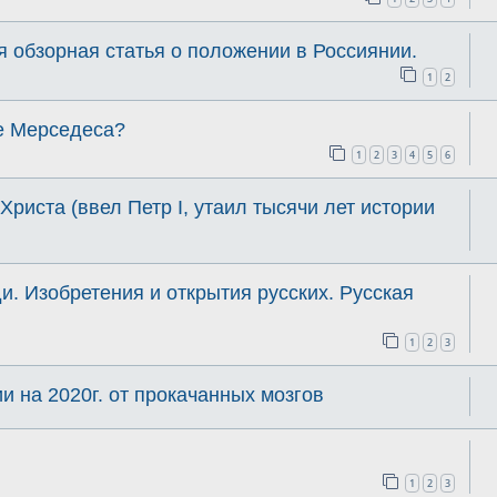
 обзорная статья о положении в Россиянии.
1
2
е Мерседеса?
1
2
3
4
5
6
Христа (ввел Петр I, утаил тысячи лет истории
. Изобретения и открытия русских. Русская
1
2
3
и на 2020г. от прокачанных мозгов
1
2
3