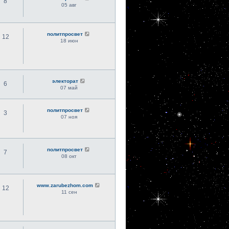
8
05 авг
политпросвет
12
18 июн
электорат
6
07 май
политпросвет
3
07 ноя
политпросвет
7
08 окт
www.zarubezhom.com
12
11 сен