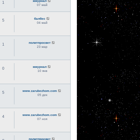
жжурнал
1
07 май
балбес
5
04 май
политпросвет
1
23 мар
жжурнал
0
10 янв
www.zarubezhom.com
5
05 дек
www.zarubezhom.com
4
07 ноя
политпросвет