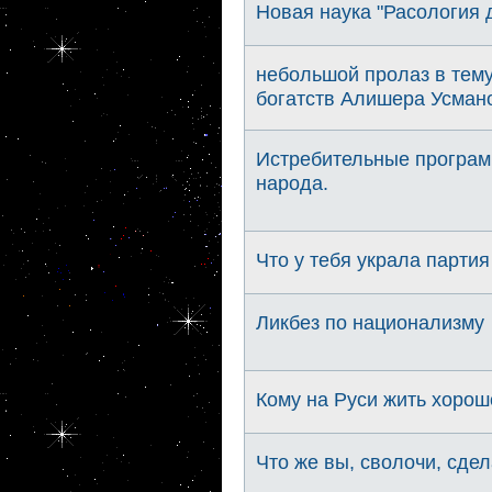
Новая наука "Расология д
небольшой пролаз в тему
богатств Алишера Усман
Истребительные програм
народа.
Что у тебя украла парти
Ликбез по национализму
Кому на Руси жить хорош
Что же вы, сволочи, сде