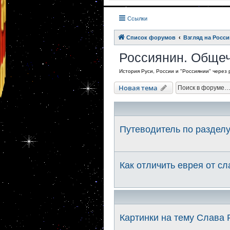
Ссылки
Список форумов
Взгляд на Росси
Россиянин. Общеч
История Руси, России и "Россиянии" через
Новая тема
Путеводитель по раздел
Как отличить еврея от сл
Картинки на тему Слава 