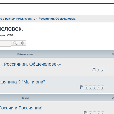
ю с разных точек зрения.
Россиянин. Общечеловек.
еловек.
 рупор СМИ.
Поиск
Расширенный поиск
Объявления
О
у «Россиянин. Общечеловек»
1
2
авянина ? "Мы и они"
1
2
3
4
5
Темы
О
России и Россиянии!
1
2
3
4