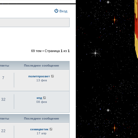
Вход
69 тем • Страница
1
из
1
тветы
Последнее сообщение
политпросвет
7
13 фев
кпд
32
08 фев
тветы
Последнее сообщение
семицветик
22
17 апр