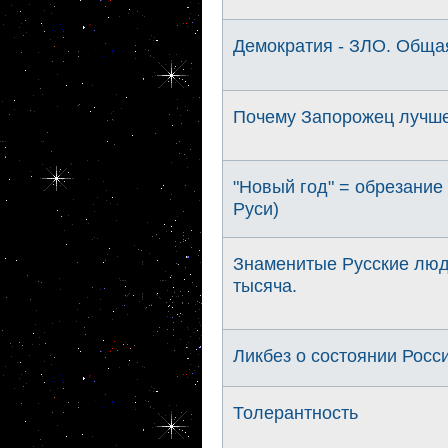
Демократия - ЗЛО. Общая
Почему Запорожец лучш
"Новый год" = обрезание 
Руси)
Знаменитые Русские люди
тысяча.
Ликбез о состоянии Росси
Толерантность