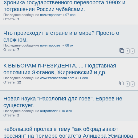
Хроника государственного переворота 1990х и
потрошения России чубайсами.
Последнее сообщение
политпросвет
«
07 ноя
Ответы:
3
Что происходит в стране и в мире? Просто о
сложном.
Последнее сообщение
политпросвет
«
08 окт
Ответы:
7
1
2
К ВЫБОРАМ п-РЕЗИДЕНТА. ... Подставная
оппозиция Зюганов, Жириновский и др.
Последнее сообщение
www.zarubezhom.com
«
11 сен
Ответы:
12
1
2
Новая наука "Расология для гоев". Евреев не
существует.
Последнее сообщение
антрополог
«
10 июн
Ответы:
2
небольшой пролаз в тему "как обкрадывают
россиян" на примере богатств Алишера Усманова