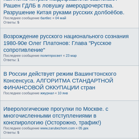
Рашен ГДЛБ в ловушку амеродрочерства.
Разрушение Китая руками русских долбоёбов.
Последнее сообщение
балбес
«
04 май
Ответы:
5
Возрождение русского национального сознания
1980-90е Олег Платонов: Глава "Русское
сопротивление"
Последнее сообщение
политпросвет
«
23 мар
Ответы:
1
В России действует режим Вашингтонского
Консенсуса. АЛГОРИТМА СТАНДАРТНОЙ
ФИНАНСОВОЙ ОККУПАЦИИ стран
Последнее сообщение
жжурнал
«
10 янв
Иверологические прогулки по Москве. с
многочисленными отступлениями в
конспирологию (Осторожно, трафик!)
Последнее сообщение
www.zarubezhom.com
«
05 дек
Ответы:
5