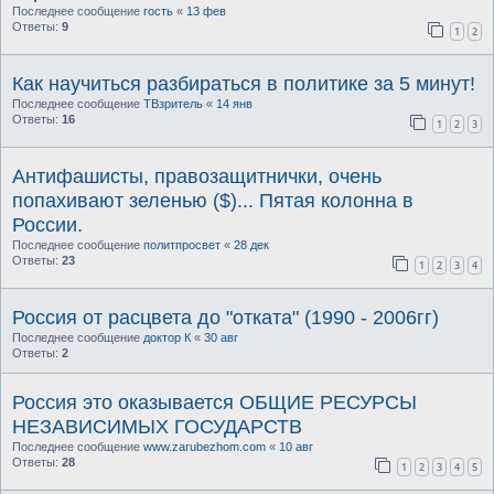
Последнее сообщение
гость
«
13 фев
Ответы:
9
1
2
Как научиться разбираться в политике за 5 минут!
Последнее сообщение
ТВзритель
«
14 янв
Ответы:
16
1
2
3
Антифашисты, правозащитнички, очень
попахивают зеленью ($)... Пятая колонна в
России.
Последнее сообщение
политпросвет
«
28 дек
Ответы:
23
1
2
3
4
Россия от расцвета до "отката" (1990 - 2006гг)
Последнее сообщение
доктор К
«
30 авг
Ответы:
2
Россия это оказывается ОБЩИЕ РЕСУРСЫ
НЕЗАВИСИМЫХ ГОСУДАРСТВ
Последнее сообщение
www.zarubezhom.com
«
10 авг
Ответы:
28
1
2
3
4
5