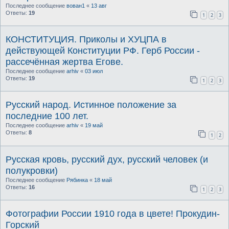
Последнее сообщение
вован1
«
13 авг
Ответы:
19
1
2
3
КОНСТИТУЦИЯ. Приколы и ХУЦПА в
действующей Конституции РФ. Герб России -
рассечённая жертва Егове.
Последнее сообщение
arhiv
«
03 июл
Ответы:
19
1
2
3
Русский народ. Истинное положение за
последние 100 лет.
Последнее сообщение
arhiv
«
19 май
Ответы:
8
1
2
Русская кровь, русский дух, русский человек (и
полукровки)
Последнее сообщение
Рябинка
«
18 май
Ответы:
16
1
2
3
Фотографии России 1910 года в цвете! Прокудин-
Горский