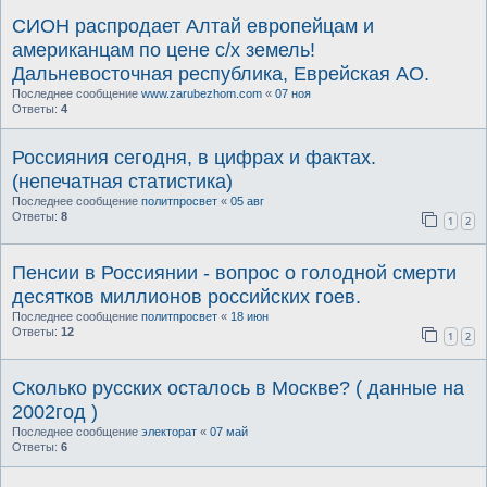
СИОН распродает Алтай европейцам и
американцам по цене с/х земель!
Дальневосточная республика, Еврейская АО.
Последнее сообщение
www.zarubezhom.com
«
07 ноя
Ответы:
4
Россияния сегодня, в цифрах и фактах.
(непечатная статистика)
Последнее сообщение
политпросвет
«
05 авг
Ответы:
8
1
2
Пенсии в Россиянии - вопрос о голодной смерти
десятков миллионов российских гоев.
Последнее сообщение
политпросвет
«
18 июн
Ответы:
12
1
2
Сколько русских осталось в Москве? ( данные на
2002год )
Последнее сообщение
электорат
«
07 май
Ответы:
6