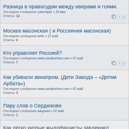
Разница в правосудии между иверами и гоями.
Последнее сообщение
электорат
«
19 июн
Ответы:
12
1
2
Москва масонская ( и Россияния масонская)
Последнее сообщение
arhiv
«
27 май
Ответы:
6
Кто управляет Россией?
Последнее сообщение
www.zarubezhom.com
«
07 май
Ответы:
7
1
2
Как убивали авиапром. (Дети Завода – «Детям
Арбата»)
Последнее сообщение
www.zarubezhom.com
«
07 май
Ответы:
3
Пару слов о Сердюкове
Последнее сообщение
жжурнал
«
07 май
Ответы:
1
Как легко хитрые жыдофашисты завлекают