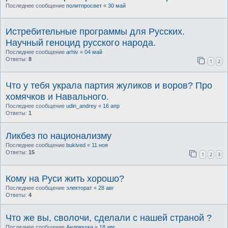
Последнее сообщение
политпросвет
«
30 май
Истребительные программы для Русских.
Научный геноцид русского народа.
Последнее сообщение
arhiv
«
04 май
Ответы:
8
1
2
Что у тебя украла партия жуликов и воров? Про
хомячков и Навального.
Последнее сообщение
udin_andrey
«
16 апр
Ответы:
1
Ликбез по национализму
Последнее сообщение
bukived
«
11 ноя
Ответы:
15
1
2
3
Кому на Руси жить хорошо?
Последнее сообщение
электорат
«
28 авг
Ответы:
4
Что же вы, сволочи, сделали с нашей стpаной ?
Последнее сообщение
Андрюшка
«
18 авг