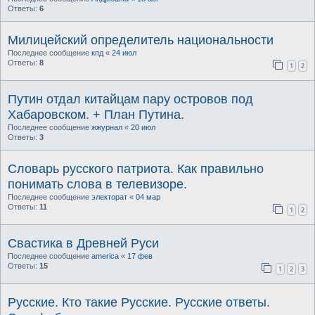
Ответы:
6
Милицейский определитель национальности
Последнее сообщение
кпд
«
24 июл
Ответы:
8
1
2
Путин отдал китайцам пару островов под
Хабаровском. + План Путина.
Последнее сообщение
жжурнал
«
20 июл
Ответы:
3
Словарь русского патриота. Как правильно
понимать слова в телевизоре.
Последнее сообщение
электорат
«
04 мар
Ответы:
11
1
2
Свастика в Древней Руси
Последнее сообщение
america
«
17 фев
Ответы:
15
1
2
3
Русские. Кто такие Русские. Русские ответы.