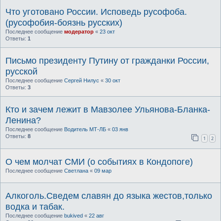
Что уготовано России. Исповедь русофоба.
(русофобия-боязнь русских)
Последнее сообщение
модератор
«
23 окт
Ответы:
1
Письмо президенту Путину от гражданки России,
русской
Последнее сообщение
Сергей Нилус
«
30 окт
Ответы:
3
Кто и зачем лежит в Мавзолее Ульянова-Бланка-
Ленина?
Последнее сообщение
Водитель МТ-ЛБ
«
03 янв
Ответы:
8
1
2
О чем молчат СМИ (о событиях в Кондопоге)
Последнее сообщение
Светлана
«
09 мар
Алкоголь.Сведем славян до языка жестов,только
водка и табак.
Последнее сообщение
bukived
«
22 авг