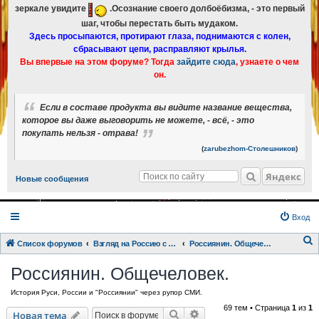
зеркале увидите
.Осознание своего долбоёбизма, - это первый
шаг, чтобы перестать быть мудаком.
Здесь просыпаются, протирают глаза, поднимаются с колен,
сбрасывают цепи, расправляют крылья.
Вы впервые на этом форуме? Тогда
зайдите сюда
, узнаете о чем
он.
Если в составе продукта вы видите название вещества,
которое вы даже выговорить не можете, - всё, - это
покупать нельзя - отрава!
(
zarubezhom-Столешников
)
Яндекс
Новые сообщения
Вход
Список форумов
Взгляд на Россию с разных точек зрения.
Россиянин. Общечеловек.
о
Россиянин. Общечеловек.
и
История Руси, России и "Россиянии" через рупор СМИ.
с
69 тем • Страница
1
из
1
к
Поиск
Расширенный поиск
Новая тема