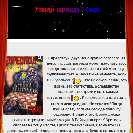
[phpBB Debug] PHP Warning
: in file
[ROOT]/phpbb/db/driver/mysqli.php
on line
265
:
mysqli_fetch_assoc(): Couldn't fetch mysqli_result
У
з
н
а
й
п
р
а
в
д
у
!
c
om
[phpBB Debug] PHP Warning
: in file
[ROOT]/phpbb/db/driver/mysqli.php
on line
329
:
mysqli_free_result(): Couldn't fetch mysqli_result
[phpBB Debug] PHP Warning
: in file
[ROOT]/phpbb/db/driver/mysqli.php
on line
265
:
mysqli_fetch_assoc(): Couldn't fetch mysqli_result
[phpBB Debug] PHP Warning
: in file
[ROOT]/phpbb/db/driver/mysqli.php
on line
329
:
mysqli_free_result(): Couldn't fetch mysqli_result
[phpBB Debug] PHP Warning
: in file
[ROOT]/phpbb/db/driver/mysqli.php
on line
265
:
mysqli_fetch_assoc(): Couldn't fetch mysqli_result
[phpBB Debug] PHP Warning
: in file
[ROOT]/phpbb/db/driver/mysqli.php
on line
329
:
mysqli_free_result(): Couldn't fetch mysqli_result
Здравствуй, друг! Тебе крупно повезло! Ты
попал на сайт, который может изменить твоё
представление о мире, если твой мозг еще
функционирует. А может и не изменить, если
ты -
"долбоёб"
. Это не оскорбление, это
жизнь, это статистика. Большинство
читающих эти строки и есть самые
натуральные
. И с помощью этого сайта
вы это ясно увидите. Не хочется? Тогда
лучше сразу ползите отсюда подобру
поздорову. Чтение этого форума может
вызвать отрицательные эмоции. А.Райкин говорил:"Зритель
хлопает не тому, что ты, артист, талантливый, а тому что ОН
,зритель, умный!". Здесь вы точно хлопать не будете потому, что в