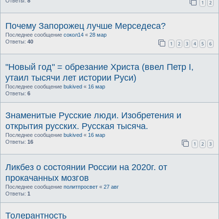
Ответы:
8
1
2
Почему Запорожец лучше Мерседеса?
Последнее сообщение
сокол14
«
28 мар
Ответы:
40
1
2
3
4
5
6
"Новый год" = обрезание Христа (ввел Петр I,
утаил тысячи лет истории Руси)
Последнее сообщение
bukived
«
16 мар
Ответы:
6
Знаменитые Русские люди. Изобретения и
открытия русских. Русская тысяча.
Последнее сообщение
bukived
«
16 мар
Ответы:
16
1
2
3
Ликбез о состоянии России на 2020г. от
прокачанных мозгов
Последнее сообщение
политпросвет
«
27 авг
Ответы:
1
Толерантность