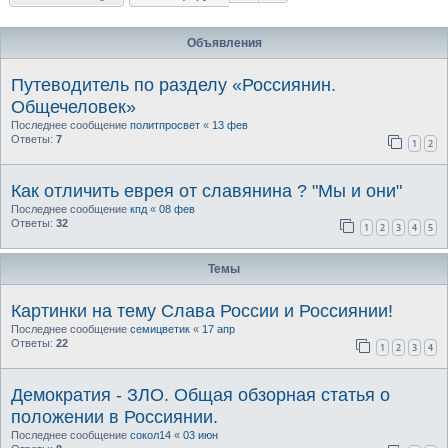
Объявления
Путеводитель по разделу «Россиянин.
Общечеловек»
Последнее сообщение
политпросвет
«
13 фев
Ответы:
7
1
2
Как отличить еврея от славянина ? "Мы и они"
Последнее сообщение
кпд
«
08 фев
Ответы:
32
1
2
3
4
5
Темы
Картинки на тему Слава России и Россиянии!
Последнее сообщение
семицветик
«
17 апр
Ответы:
22
1
2
3
4
Демократия - ЗЛО. Общая обзорная статья о
положении в Россиянии.
Последнее сообщение
сокол14
«
03 июн