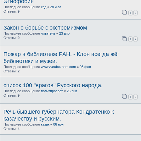
Этнофобия
Последнее сообщение
кпд
«
28 июл
Ответы:
9
1
2
Закон о борьбе с экстремизмом
Последнее сообщение
читатель
«
23 апр
Ответы:
9
1
2
Пожар в библиотеке РАН. - Клон всегда жёг
библиотеки и музеи.
Последнее сообщение
www.zarubezhom.com
«
03 фев
Ответы:
2
список 100 "врагов" Русского народа.
Последнее сообщение
политпросвет
«
25 янв
Ответы:
9
1
2
Речь бывшего губернатора Кондратенко к
казачеству и русским.
Последнее сообщение
казак
«
06 ноя
Ответы:
4