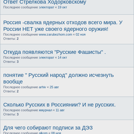
Ответ Стрелкова Ходорковскому
Последнее сообщение
электорат
«
19 окт
Россия -свалка ядерных отходов всего мира. У
России НЕТ уже своего ядерного оружия!
Последнее сообщение
www.zarubezhom.com
«
02 ноя
Ответы:
2
Откуда появляются "Русские Фашисты" .
Последнее сообщение
электорат
«
14 окт
Ответы:
3
понятие " Русский народ" должно исчезнуть
вообще
Последнее сообщение
arhiv
«
25 авг
Ответы:
2
Сколько Русских в Россиянии? И не русских.
Последнее сообщение
жжурнал
«
11 авг
Ответы:
3
Для чего собирают подписи за ДЭЗ
Последнее сообщение
alkom
«
08 ноя