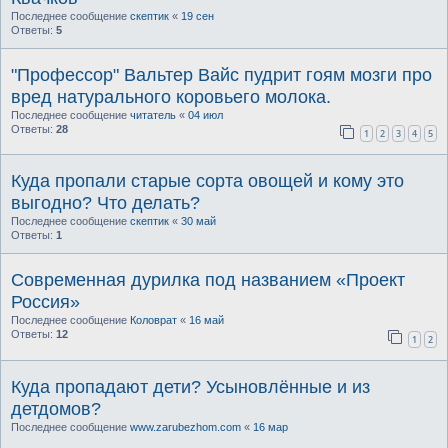
Последнее сообщение
скептик
«
19 сен
Ответы:
5
"Профессор" Вальтер Вайс пудрит гоям мозги про
вред натурального коровьего молока.
Последнее сообщение
читатель
«
04 июл
Ответы:
28
1
2
3
4
5
Куда пропали старые сорта овощей и кому это
выгодно? Что делать?
Последнее сообщение
скептик
«
30 май
Ответы:
1
Современная дурилка под названием «Проект
Россия»
Последнее сообщение
Коловрат
«
16 май
Ответы:
12
1
2
Куда пропадают дети? Усыновлённые и из
детдомов?
Последнее сообщение
www.zarubezhom.com
«
16 мар