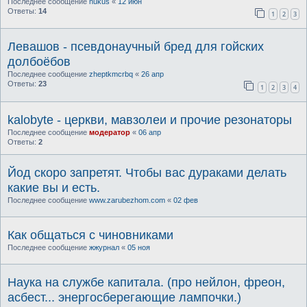
Последнее сообщение
nukus
«
12 июн
Ответы:
14
1
2
3
Левашов - псевдонаучный бред для гойских
долбоёбов
Последнее сообщение
zheptkmcrbq
«
26 апр
Ответы:
23
1
2
3
4
kalobyte - церкви, мавзолеи и прочие резонаторы
Последнее сообщение
модератор
«
06 апр
Ответы:
2
Йод скоро запретят. Чтобы вас дураками делать
какие вы и есть.
Последнее сообщение
www.zarubezhom.com
«
02 фев
Как общаться с чиновниками
Последнее сообщение
жжурнал
«
05 ноя
Наука на службе капитала. (про нейлон, фреон,
асбест... энергосберегающие лампочки.)