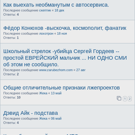
Как выехать необманутым с автосервиса.
Последнее сообщение
скептик
«
18 дек
Ответы:
4
Фёдор Конюхов -выскочка, космополит, фанатик
Последнее сообщение
лохотрон
«
18 ноя
Ответы:
1
Школьный стрелок -убийца Сергей Гордеев --
простой ЕВРЕЙСКИЙ мальчик ... НИ ОДНО СМИ
об этом не сообщило.
Последнее сообщение
www.zarubezhom.com
«
27 авг
Ответы:
2
Общие отличительные признаки лжепроектов
Последнее сообщение
Жека
«
13 май
Ответы:
10
1
2
Дэвид Айк - подстава
Последнее сообщение
Жека
«
06 май
Ответы:
4