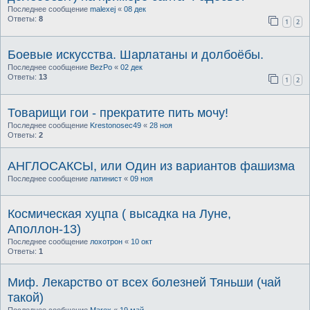
Последнее сообщение
malexej
«
08 дек
Ответы:
8
1
2
Боевые искусства. Шарлатаны и долбоёбы.
Последнее сообщение
BezPo
«
02 дек
Ответы:
13
1
2
Товарищи гои - прекратите пить мочу!
Последнее сообщение
Krestonosec49
«
28 ноя
Ответы:
2
АНГЛОСАКСЫ, или Один из вариантов фашизма
Последнее сообщение
латинист
«
09 ноя
Космическая хуцпа ( высадка на Луне,
Аполлон-13)
Последнее сообщение
лохотрон
«
10 окт
Ответы:
1
Миф. Лекарство от всех болезней Тяньши (чай
такой)
Последнее сообщение
Marex
«
19 май