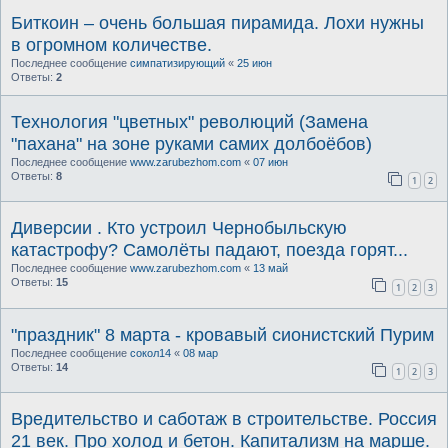
Биткоин – очень большая пирамида. Лохи нужны
в огромном количестве.
Последнее сообщение
симпатизирующий
«
25 июн
Ответы:
2
Технология "цветных" революций (Замена
"пахана" на зоне руками самих долбоёбов)
Последнее сообщение
www.zarubezhom.com
«
07 июн
Ответы:
8
1
2
Диверсии . Кто устроил Чернобыльскую
катастрофу? Самолёты падают, поезда горят...
Последнее сообщение
www.zarubezhom.com
«
13 май
Ответы:
15
1
2
3
"праздник" 8 марта - кровавый сионистский Пурим
Последнее сообщение
сокол14
«
08 мар
Ответы:
14
1
2
3
Вредительство и саботаж в строительстве. Россия
21 век. Про холод и бетон. Капитализм на марше.