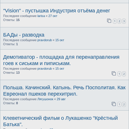
"Vision" - пустышка Индустрия отъёма денег
Последнее сообщение
larisa
«
27 окт
Ответы:
15
1
2
3
БАДы - разводка
Последнее сообщение
pravdorub
«
15 окт
Ответы:
1
Демотиватор - площадка для перенаправления
гоев к сиськам и пиписькам.
Последнее сообщение
pravdorub
«
15 окт
Ответы:
13
1
2
Польша. Качинский. Катынь. Речь Посполитая. Как
Евреонал пшеков перехитрил.
Последнее сообщение
Лягушонок
«
29 авг
Ответы:
8
1
2
Клеветнический фильм о Лукашенко "Крёстный
Батька".