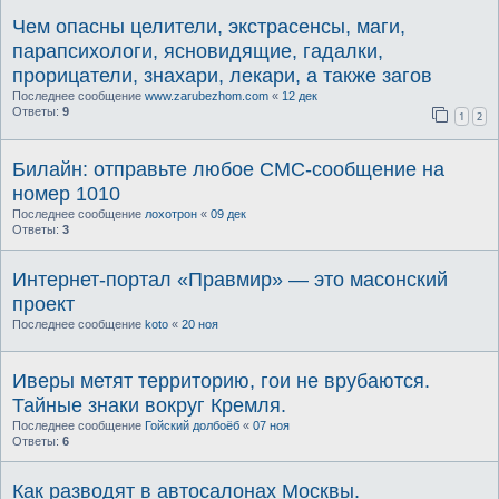
Чем опасны целители, экстрасенсы, маги,
парапсихологи, ясновидящие, гадалки,
прорицатели, знахари, лекари, а также загов
Последнее сообщение
www.zarubezhom.com
«
12 дек
Ответы:
9
1
2
Билайн: отправьте любое СМС-сообщение на
номер 1010
Последнее сообщение
лохотрон
«
09 дек
Ответы:
3
Интернет-портал «Правмир» — это масонский
проект
Последнее сообщение
koto
«
20 ноя
Иверы метят территорию, гои не врубаются.
Тайные знаки вокруг Кремля.
Последнее сообщение
Гойский долбоёб
«
07 ноя
Ответы:
6
Как разводят в автосалонах Москвы.