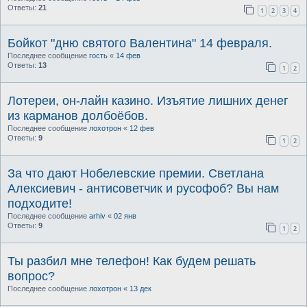
Ответы:
21
1
2
3
4
Бойкот "дню святого Валентина" 14 февраля.
Последнее сообщение
гость
«
14 фев
Ответы:
13
1
2
Лотереи, он-лайн казино. Изъятие лишних денег
из карманов долбоёбов.
Последнее сообщение
лохотрон
«
12 фев
Ответы:
9
1
2
За что дают Нобелевские премии. Светлана
Алексиевич - антисоветчик и русофоб? Вы нам
подходите!
Последнее сообщение
arhiv
«
02 янв
Ответы:
9
1
2
Ты разбил мне телефон! Как будем решать
вопрос?
Последнее сообщение
лохотрон
«
13 дек