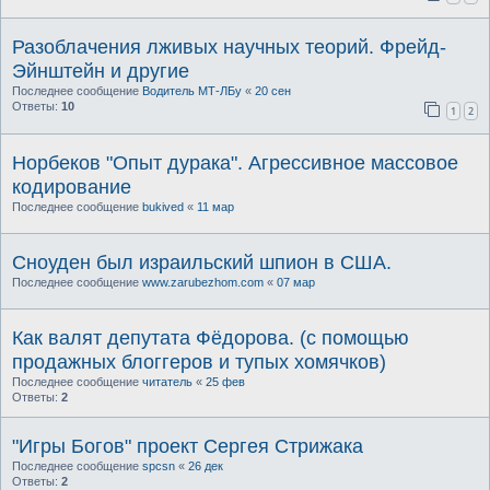
Разоблачения лживых научных теорий. Фрейд-
Эйнштейн и другие
Последнее сообщение
Водитель МТ-ЛБу
«
20 сен
Ответы:
10
1
2
Норбеков "Опыт дурака". Агрессивное массовое
кодирование
Последнее сообщение
bukived
«
11 мар
Сноуден был израильский шпион в США.
Последнее сообщение
www.zarubezhom.com
«
07 мар
Как валят депутата Фёдорова. (с помощью
продажных блоггеров и тупых хомячков)
Последнее сообщение
читатель
«
25 фев
Ответы:
2
"Игры Богов" проект Сергея Стрижака
Последнее сообщение
spcsn
«
26 дек
Ответы:
2