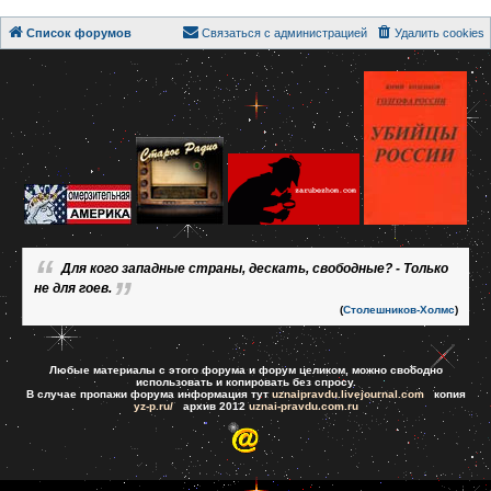
Список форумов
Связаться с администрацией
Удалить cookies
Для кого западные страны, дескать, свободные? - Только
не для гоев.
(
Столешников-Холмс
)
Любые материалы с этого форума и форум целиком, можно свободно
использовать и копировать без спросу.
В случае пропажи форума информация тут
uznaipravdu.livejournal.com
копия
yz-p.ru/
архив 2012
uznai-pravdu.com.ru