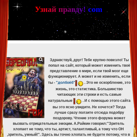
[phpBB Debug] PHP Warning
: in file
[ROOT]/phpbb/db/driver/mysqli.php
on line
265
:
mysqli_fetch_assoc(): Couldn't fetch mysqli_result
У
з
н
а
й
п
р
а
в
д
у
!
c
om
[phpBB Debug] PHP Warning
: in file
[ROOT]/phpbb/db/driver/mysqli.php
on line
329
:
mysqli_free_result(): Couldn't fetch mysqli_result
[phpBB Debug] PHP Warning
: in file
[ROOT]/phpbb/db/driver/mysqli.php
on line
265
:
mysqli_fetch_assoc(): Couldn't fetch mysqli_result
[phpBB Debug] PHP Warning
: in file
[ROOT]/phpbb/db/driver/mysqli.php
on line
329
:
mysqli_free_result(): Couldn't fetch mysqli_result
[phpBB Debug] PHP Warning
: in file
[ROOT]/phpbb/db/driver/mysqli.php
on line
265
:
mysqli_fetch_assoc(): Couldn't fetch mysqli_result
[phpBB Debug] PHP Warning
: in file
[ROOT]/phpbb/db/driver/mysqli.php
on line
329
:
mysqli_free_result(): Couldn't fetch mysqli_result
Здравствуй, друг! Тебе крупно повезло! Ты
попал на сайт, который может изменить твоё
представление о мире, если твой мозг еще
функционирует. А может и не изменить, если
ты -
"долбоёб"
. Это не оскорбление, это
жизнь, это статистика. Большинство
читающих эти строки и есть самые
натуральные
. И с помощью этого сайта
вы это ясно увидите. Не хочется? Тогда
лучше сразу ползите отсюда подобру
поздорову. Чтение этого форума может
вызвать отрицательные эмоции. А.Райкин говорил:"Зритель
хлопает не тому, что ты, артист, талантливый, а тому что ОН
,зритель, умный!". Здесь вы точно хлопать не будете потому, что в