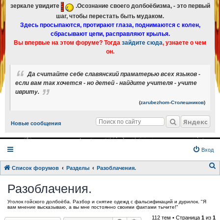
зеркале увидите
.Осознание своего долбоёбизма, - это первый
шаг, чтобы перестать быть мудаком.
Здесь просыпаются, протирают глаза, поднимаются с колен,
сбрасывают цепи, расправляют крылья.
Вы впервые на этом форуме? Тогда
зайдите сюда
, узнаете о чем
он.
Да считайте себе славянский праматерью всех языков -
если вам так хочется - но детей - найдите учителя - учите
ивриту.
(
zarubezhom-Столешников
)
Яндекс
Новые сообщения
Вход
Список форумов
Разделы
Разоблачения.
о
Разоблачения.
и
Уголок гойского долбоёба. Разбор и снятие одежд с фальсификаций и дурилок. "Я
с
вам мнение высказываю, а вы мне постоянно своими фактами тычите!"
к
112 тем • Страница
1
из
1