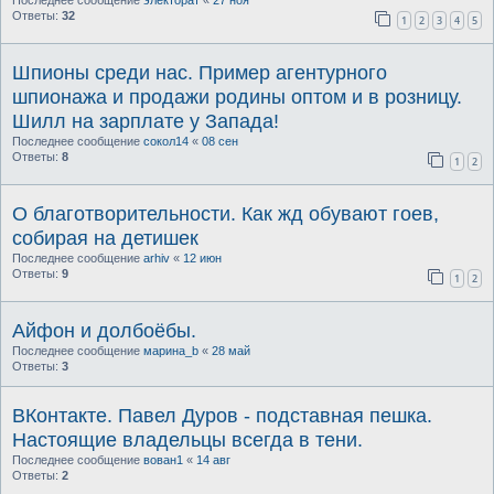
Последнее сообщение
электорат
«
27 ноя
Ответы:
32
1
2
3
4
5
Шпионы среди нас. Пример агентурного
шпионажа и продажи родины оптом и в розницу.
Шилл на зарплате у Запада!
Последнее сообщение
сокол14
«
08 сен
Ответы:
8
1
2
О благотворительности. Как жд обувают гоев,
собирая на детишек
Последнее сообщение
arhiv
«
12 июн
Ответы:
9
1
2
Айфон и долбоёбы.
Последнее сообщение
марина_b
«
28 май
Ответы:
3
ВКонтакте. Павел Дуров - подставная пешка.
Настоящие владельцы всегда в тени.
Последнее сообщение
вован1
«
14 авг
Ответы:
2