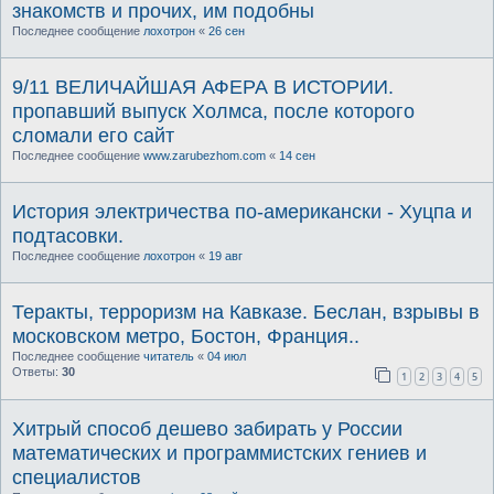
знакомств и прочих, им подобны
Последнее сообщение
лохотрон
«
26 сен
9/11 ВЕЛИЧАЙШАЯ АФЕРА В ИСТОРИИ.
пропавший выпуск Холмса, после которого
сломали его сайт
Последнее сообщение
www.zarubezhom.com
«
14 сен
История электричества по-американски - Хуцпа и
подтасовки.
Последнее сообщение
лохотрон
«
19 авг
Теракты, терроризм на Кавказе. Беслан, взрывы в
московском метро, Бостон, Франция..
Последнее сообщение
читатель
«
04 июл
Ответы:
30
1
2
3
4
5
Хитрый способ дешево забирать у России
математических и программистских гениев и
специалистов