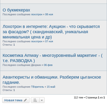
О букмекерах
Последнее сообщение
лохотрон
«
08 ноя
Лохотрон в интернете: Аукцион - что скрывается
за фасадом? ( скандинавский, уникальная
минимальная цена и др)
Последнее сообщение
лохотрон
«
07 ноя
Ответы:
1
Косметика Amway - многоуровневый маркетинг - (
т.е. РАЗВОДКА )
Последнее сообщение
Дворкин
«
06 фев
Авантюристы и обманщики. Разберем цыганское
гадание.
Последнее сообщение
ТВзритель
«
15 май
Ответы:
1
112 тем • Страница
1
из
1
Новая тема