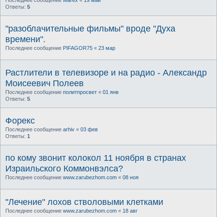
Ответы:
5
"разоблачительные фильмы" вроде "Духа
времени".
Последнее сообщение
PIFAGOR75
«
23 мар
Растлители в телевизоре и на радио - Александр
Моисеевич Полеев
Последнее сообщение
политпросвет
«
01 янв
Ответы:
5
Форекс
Последнее сообщение
arhiv
«
03 фев
Ответы:
1
по кому звонит колокол 11 ноября в странах
Израильского Коммонвэлса?
Последнее сообщение
www.zarubezhom.com
«
08 ноя
"Лечение" лохов стволовыми клетками
Последнее сообщение
www.zarubezhom.com
«
18 авг