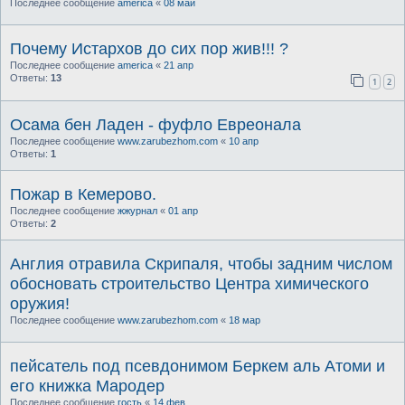
Последнее сообщение
america
«
08 май
Почему Истархов до сих пор жив!!! ?
Последнее сообщение
america
«
21 апр
Ответы:
13
1
2
Осама бен Ладен - фуфло Евреонала
Последнее сообщение
www.zarubezhom.com
«
10 апр
Ответы:
1
Пожар в Кемерово.
Последнее сообщение
жжурнал
«
01 апр
Ответы:
2
Англия отравила Скрипаля, чтобы задним числом
обосновать строительство Центра химического
оружия!
Последнее сообщение
www.zarubezhom.com
«
18 мар
пейсатель под псевдонимом Беркем аль Атоми и
его книжка Мародер
Последнее сообщение
гость
«
14 фев