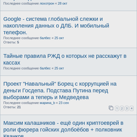
Последнее сообщение
лохотрон
«
28 окт
Google - система глобальной слежки и
накопления данных о ДЛБ. И мобильный
телефон.
Последнее сообщение
балбес
«
25 окт
Ответы:
5
Тайные правила РЖД о которых не расскажут в
кассах
Последнее сообщение
балбес
«
25 окт
Проект "Навальный" Борец с коррупцией на
деньги Госдепа. Подстава Путина перед
выборами а теперь и Медведева
Последнее сообщение
марина_b
«
23 сен
Ответы:
21
1
2
3
4
Максим калашников - ещё один криптоеврей в
роли фюрера гойских долбоёбов + полковник
Квачков