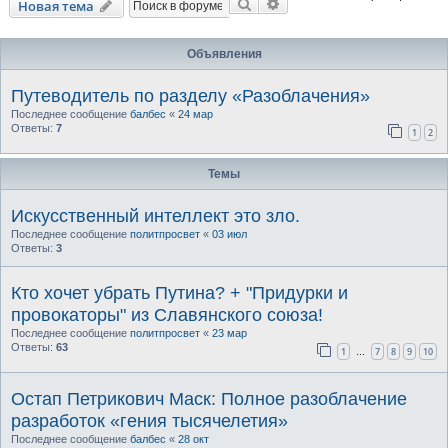
Поиск
Расширенный поиск
Новая тема
Объявления
Путеводитель по разделу «Разоблачения»
Последнее сообщение
балбес
«
24 мар
Ответы:
7
1
2
Темы
Искусственный интеллект это зло.
Последнее сообщение
политпросвет
«
03 июл
Ответы:
3
Кто хочет убрать Путина? + "Придурки и
провокаторы" из Славянского союза!
Последнее сообщение
политпросвет
«
23 мар
Ответы:
63
1
7
8
9
10
…
Остап Петрикович Маск: Полное разоблачение
разработок «гения тысячелетия»
Последнее сообщение
балбес
«
28 окт