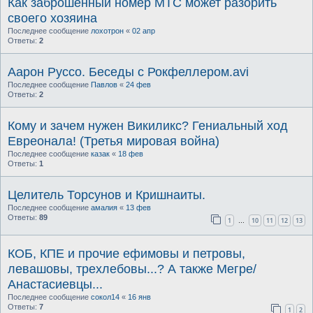
Как заброшенный номер МТС может разорить
своего хозяина
Последнее сообщение
лохотрон
«
02 апр
Ответы:
2
Аарон Руссо. Беседы с Рокфеллером.avi
Последнее сообщение
Павлов
«
24 фев
Ответы:
2
Кому и зачем нужен Викиликс? Гениальный ход
Евреонала! (Третья мировая война)
Последнее сообщение
казак
«
18 фев
Ответы:
1
Целитель Торсунов и Кришнаиты.
Последнее сообщение
амалия
«
13 фев
Ответы:
89
1
10
11
12
13
…
КОБ, КПЕ и прочие ефимовы и петровы,
левашовы, трехлебовы...? А также Мегре/
Анастасиевцы...
Последнее сообщение
сокол14
«
16 янв
Ответы:
7
1
2