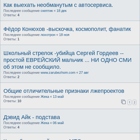
Как выехать необманутым с автосервиса.
Последнее сообщение
скептик
«
18 дек
Ответы:
4
Фёдор Конюхов -выскочка, космополит, фанатик
Последнее сообщение
лохотрон
«
18 ноя
Ответы:
1
Школьный стрелок -убийца Сергей Гордеев --
простой ЕВРЕЙСКИЙ мальчик ... НИ ОДНО СМИ
об этом не сообщило.
Последнее сообщение
www.zarubezhom.com
«
27 авг
Ответы:
2
Общие отличительные признаки лжепроектов
Последнее сообщение
Жека
«
13 май
Ответы:
10
1
2
Дэвид Айк - подстава
Последнее сообщение
Жека
«
06 май
Ответы:
4