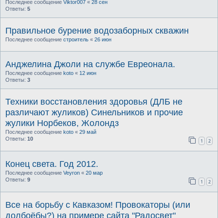
Последнее сообщение
Viktor007
«
28 сен
Ответы:
5
Правильное бурение водозаборных скважин
Последнее сообщение
строитель
«
26 июн
Анджелина Джоли на службе Евреонала.
Последнее сообщение
koto
«
12 июн
Ответы:
3
Техники восстановления здоровья (ДЛБ не
различают жуликов) Синельников и прочие
жулики Норбеков, Жолондз
Последнее сообщение
koto
«
29 май
Ответы:
10
1
2
Конец света. Год 2012.
Последнее сообщение
Veyron
«
20 мар
Ответы:
9
1
2
Все на борьбу с Кавказом! Провокаторы (или
долбоёбы?) на примере сайта "Радосвет"