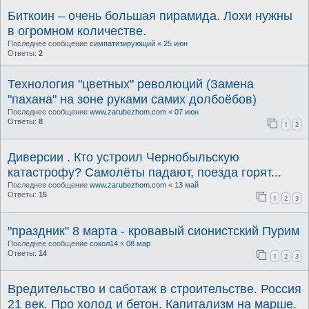
Биткоин – очень большая пирамида. Лохи нужны
в огромном количестве.
Последнее сообщение
симпатизирующий
«
25 июн
Ответы:
2
Технология "цветных" революций (Замена
"пахана" на зоне руками самих долбоёбов)
Последнее сообщение
www.zarubezhom.com
«
07 июн
Ответы:
8
1
2
Диверсии . Кто устроил Чернобыльскую
катастрофу? Самолёты падают, поезда горят...
Последнее сообщение
www.zarubezhom.com
«
13 май
Ответы:
15
1
2
3
"праздник" 8 марта - кровавый сионистский Пурим
Последнее сообщение
сокол14
«
08 мар
Ответы:
14
1
2
3
Вредительство и саботаж в строительстве. Россия
21 век. Про холод и бетон. Капитализм на марше.