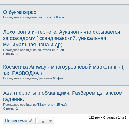
О букмекерах
Последнее сообщение
лохотрон
«
08 ноя
Лохотрон в интернете: Аукцион - что скрывается
за фасадом? ( скандинавский, уникальная
минимальная цена и др)
Последнее сообщение
лохотрон
«
07 ноя
Ответы:
1
Косметика Amway - многоуровневый маркетинг - (
т.е. РАЗВОДКА )
Последнее сообщение
Дворкин
«
06 фев
Авантюристы и обманщики. Разберем цыганское
гадание.
Последнее сообщение
ТВзритель
«
15 май
Ответы:
1
112 тем • Страница
1
из
1
Новая тема