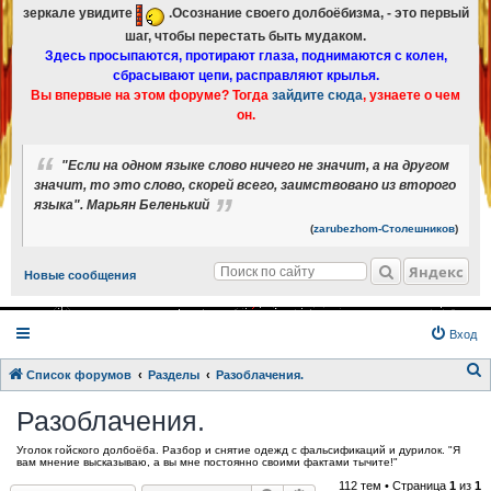
зеркале увидите
.Осознание своего долбоёбизма, - это первый
шаг, чтобы перестать быть мудаком.
Здесь просыпаются, протирают глаза, поднимаются с колен,
сбрасывают цепи, расправляют крылья.
Вы впервые на этом форуме? Тогда
зайдите сюда
, узнаете о чем
он.
"Если на одном языке слово ничего не значит, а на другом
значит, то это слово, скорей всего, заимствовано из второго
языка". Марьян Беленький
(
zarubezhom-Столешников
)
Яндекс
Новые сообщения
Вход
Список форумов
Разделы
Разоблачения.
о
Разоблачения.
и
Уголок гойского долбоёба. Разбор и снятие одежд с фальсификаций и дурилок. "Я
с
вам мнение высказываю, а вы мне постоянно своими фактами тычите!"
к
112 тем • Страница
1
из
1