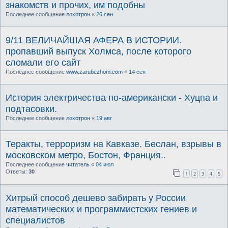
знакомств и прочих, им подобны
Последнее сообщение
лохотрон
«
26 сен
9/11 ВЕЛИЧАЙШАЯ АФЕРА В ИСТОРИИ.
пропавший выпуск Холмса, после которого
сломали его сайт
Последнее сообщение
www.zarubezhom.com
«
14 сен
История электричества по-американски - Хуцпа и
подтасовки.
Последнее сообщение
лохотрон
«
19 авг
Теракты, терроризм на Кавказе. Беслан, взрывы в
московском метро, Бостон, Франция..
Последнее сообщение
читатель
«
04 июл
Ответы:
30
1
2
3
4
5
Хитрый способ дешево забирать у России
математических и программистских гениев и
специалистов