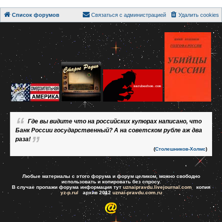
Список форумов
Связаться с администрацией
Удалить cookies
Где вы видите что на российских купюрах написано, что
Банк России государственный? А на советском рубле аж два
раза!
(
Столешников-Холмс
)
Любые материалы с этого форума и форум целиком, можно свободно
использовать и копировать без спросу.
В случае пропажи форума информация тут
uznaipravdu.livejournal.com
копия
yz-p.ru/
архив 2012
uznai-pravdu.com.ru