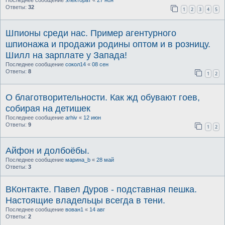
Последнее сообщение
электорат
«
27 ноя
Ответы:
32
1
2
3
4
5
Шпионы среди нас. Пример агентурного
шпионажа и продажи родины оптом и в розницу.
Шилл на зарплате у Запада!
Последнее сообщение
сокол14
«
08 сен
Ответы:
8
1
2
О благотворительности. Как жд обувают гоев,
собирая на детишек
Последнее сообщение
arhiv
«
12 июн
Ответы:
9
1
2
Айфон и долбоёбы.
Последнее сообщение
марина_b
«
28 май
Ответы:
3
ВКонтакте. Павел Дуров - подставная пешка.
Настоящие владельцы всегда в тени.
Последнее сообщение
вован1
«
14 авг
Ответы:
2