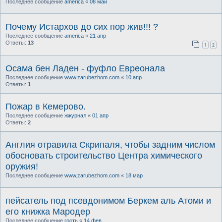
Последнее сообщение
america
«
08 май
Почему Истархов до сих пор жив!!! ?
Последнее сообщение
america
«
21 апр
Ответы:
13
1
2
Осама бен Ладен - фуфло Евреонала
Последнее сообщение
www.zarubezhom.com
«
10 апр
Ответы:
1
Пожар в Кемерово.
Последнее сообщение
жжурнал
«
01 апр
Ответы:
2
Англия отравила Скрипаля, чтобы задним числом
обосновать строительство Центра химического
оружия!
Последнее сообщение
www.zarubezhom.com
«
18 мар
пейсатель под псевдонимом Беркем аль Атоми и
его книжка Мародер
Последнее сообщение
гость
«
14 фев