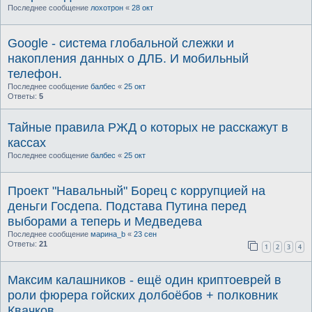
Последнее сообщение
лохотрон
«
28 окт
Google - система глобальной слежки и
накопления данных о ДЛБ. И мобильный
телефон.
Последнее сообщение
балбес
«
25 окт
Ответы:
5
Тайные правила РЖД о которых не расскажут в
кассах
Последнее сообщение
балбес
«
25 окт
Проект "Навальный" Борец с коррупцией на
деньги Госдепа. Подстава Путина перед
выборами а теперь и Медведева
Последнее сообщение
марина_b
«
23 сен
Ответы:
21
1
2
3
4
Максим калашников - ещё один криптоеврей в
роли фюрера гойских долбоёбов + полковник
Квачков