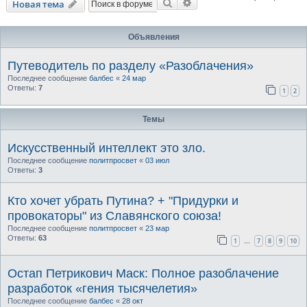
Поиск
Расширенный поиск
Новая тема
Объявления
Путеводитель по разделу «Разоблачения»
Последнее сообщение
балбес
«
24 мар
Ответы:
7
1
2
Темы
Искусственный интеллект это зло.
Последнее сообщение
политпросвет
«
03 июл
Ответы:
3
Кто хочет убрать Путина? + "Придурки и
провокаторы" из Славянского союза!
Последнее сообщение
политпросвет
«
23 мар
Ответы:
63
1
7
8
9
10
…
Остап Петрикович Маск: Полное разоблачение
разработок «гения тысячелетия»
Последнее сообщение
балбес
«
28 окт