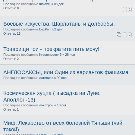
Последнее сообщение
malexej
«
08 дек
Ответы:
8
1
2
Боевые искусства. Шарлатаны и долбоёбы.
Последнее сообщение
BezPo
«
02 дек
Ответы:
13
1
2
Товарищи гои - прекратите пить мочу!
Последнее сообщение
Krestonosec49
«
28 ноя
Ответы:
2
АНГЛОСАКСЫ, или Один из вариантов фашизма
Последнее сообщение
латинист
«
09 ноя
Космическая хуцпа ( высадка на Луне,
Аполлон-13)
Последнее сообщение
лохотрон
«
10 окт
Ответы:
1
Миф. Лекарство от всех болезней Тяньши (чай
такой)
Последнее сообщение
Marex
«
19 май