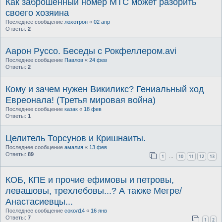
Как заброшенный номер МТС может разорить
своего хозяина
Последнее сообщение
лохотрон
«
02 апр
Ответы:
2
Аарон Руссо. Беседы с Рокфеллером.avi
Последнее сообщение
Павлов
«
24 фев
Ответы:
2
Кому и зачем нужен Викиликс? Гениальный ход
Евреонала! (Третья мировая война)
Последнее сообщение
казак
«
18 фев
Ответы:
1
Целитель Торсунов и Кришнаиты.
Последнее сообщение
амалия
«
13 фев
Ответы:
89
1
10
11
12
13
…
КОБ, КПЕ и прочие ефимовы и петровы,
левашовы, трехлебовы...? А также Мегре/
Анастасиевцы...
Последнее сообщение
сокол14
«
16 янв
Ответы:
7
1
2