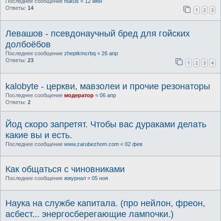
Последнее сообщение
nukus
«
12 июн
Ответы:
14
1
2
3
Левашов - псевдонаучный бред для гойских
долбоёбов
Последнее сообщение
zheptkmcrbq
«
26 апр
Ответы:
23
1
2
3
4
kalobyte - церкви, мавзолеи и прочие резонаторы
Последнее сообщение
модератор
«
06 апр
Ответы:
2
Йод скоро запретят. Чтобы вас дураками делать
какие вы и есть.
Последнее сообщение
www.zarubezhom.com
«
02 фев
Как общаться с чиновниками
Последнее сообщение
жжурнал
«
05 ноя
Наука на службе капитала. (про нейлон, фреон,
асбест... энергосберегающие лампочки.)