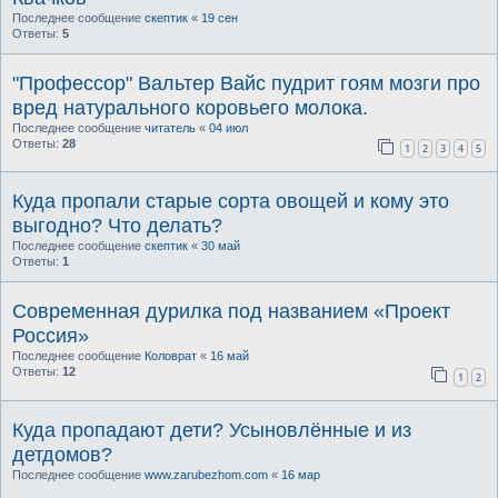
Последнее сообщение
скептик
«
19 сен
Ответы:
5
"Профессор" Вальтер Вайс пудрит гоям мозги про
вред натурального коровьего молока.
Последнее сообщение
читатель
«
04 июл
Ответы:
28
1
2
3
4
5
Куда пропали старые сорта овощей и кому это
выгодно? Что делать?
Последнее сообщение
скептик
«
30 май
Ответы:
1
Современная дурилка под названием «Проект
Россия»
Последнее сообщение
Коловрат
«
16 май
Ответы:
12
1
2
Куда пропадают дети? Усыновлённые и из
детдомов?
Последнее сообщение
www.zarubezhom.com
«
16 мар