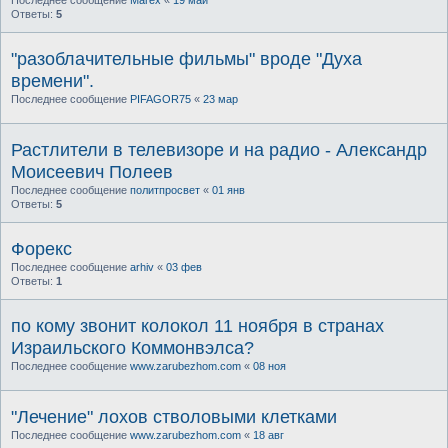
Ответы:
5
"разоблачительные фильмы" вроде "Духа
времени".
Последнее сообщение
PIFAGOR75
«
23 мар
Растлители в телевизоре и на радио - Александр
Моисеевич Полеев
Последнее сообщение
политпросвет
«
01 янв
Ответы:
5
Форекс
Последнее сообщение
arhiv
«
03 фев
Ответы:
1
по кому звонит колокол 11 ноября в странах
Израильского Коммонвэлса?
Последнее сообщение
www.zarubezhom.com
«
08 ноя
"Лечение" лохов стволовыми клетками
Последнее сообщение
www.zarubezhom.com
«
18 авг