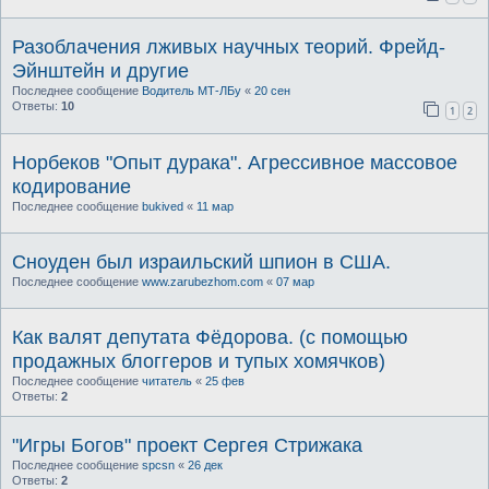
Разоблачения лживых научных теорий. Фрейд-
Эйнштейн и другие
Последнее сообщение
Водитель МТ-ЛБу
«
20 сен
Ответы:
10
1
2
Норбеков "Опыт дурака". Агрессивное массовое
кодирование
Последнее сообщение
bukived
«
11 мар
Сноуден был израильский шпион в США.
Последнее сообщение
www.zarubezhom.com
«
07 мар
Как валят депутата Фёдорова. (с помощью
продажных блоггеров и тупых хомячков)
Последнее сообщение
читатель
«
25 фев
Ответы:
2
"Игры Богов" проект Сергея Стрижака
Последнее сообщение
spcsn
«
26 дек
Ответы:
2