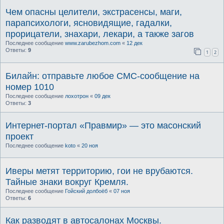
Чем опасны целители, экстрасенсы, маги,
парапсихологи, ясновидящие, гадалки,
прорицатели, знахари, лекари, а также загов
Последнее сообщение
www.zarubezhom.com
«
12 дек
Ответы:
9
1
2
Билайн: отправьте любое СМС-сообщение на
номер 1010
Последнее сообщение
лохотрон
«
09 дек
Ответы:
3
Интернет-портал «Правмир» — это масонский
проект
Последнее сообщение
koto
«
20 ноя
Иверы метят территорию, гои не врубаются.
Тайные знаки вокруг Кремля.
Последнее сообщение
Гойский долбоёб
«
07 ноя
Ответы:
6
Как разводят в автосалонах Москвы.