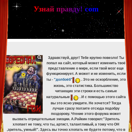
[phpBB Debug] PHP Warning
: in file
[ROOT]/phpbb/db/driver/mysqli.php
on line
265
:
mysqli_fetch_assoc(): Couldn't fetch mysqli_result
У
з
н
а
й
п
р
а
в
д
у
!
c
om
[phpBB Debug] PHP Warning
: in file
[ROOT]/phpbb/db/driver/mysqli.php
on line
329
:
mysqli_free_result(): Couldn't fetch mysqli_result
[phpBB Debug] PHP Warning
: in file
[ROOT]/phpbb/db/driver/mysqli.php
on line
265
:
mysqli_fetch_assoc(): Couldn't fetch mysqli_result
[phpBB Debug] PHP Warning
: in file
[ROOT]/phpbb/db/driver/mysqli.php
on line
329
:
mysqli_free_result(): Couldn't fetch mysqli_result
[phpBB Debug] PHP Warning
: in file
[ROOT]/phpbb/db/driver/mysqli.php
on line
265
:
mysqli_fetch_assoc(): Couldn't fetch mysqli_result
[phpBB Debug] PHP Warning
: in file
[ROOT]/phpbb/db/driver/mysqli.php
on line
329
:
mysqli_free_result(): Couldn't fetch mysqli_result
Здравствуй, друг! Тебе крупно повезло! Ты
попал на сайт, который может изменить твоё
представление о мире, если твой мозг еще
функционирует. А может и не изменить, если
ты -
"долбоёб"
. Это не оскорбление, это
жизнь, это статистика. Большинство
читающих эти строки и есть самые
натуральные
. И с помощью этого сайта
вы это ясно увидите. Не хочется? Тогда
лучше сразу ползите отсюда подобру
поздорову. Чтение этого форума может
вызвать отрицательные эмоции. А.Райкин говорил:"Зритель
хлопает не тому, что ты, артист, талантливый, а тому что ОН
,зритель, умный!". Здесь вы точно хлопать не будете потому, что в