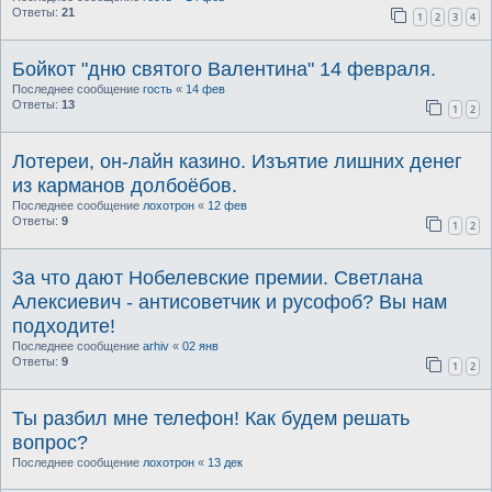
Ответы:
21
1
2
3
4
Бойкот "дню святого Валентина" 14 февраля.
Последнее сообщение
гость
«
14 фев
Ответы:
13
1
2
Лотереи, он-лайн казино. Изъятие лишних денег
из карманов долбоёбов.
Последнее сообщение
лохотрон
«
12 фев
Ответы:
9
1
2
За что дают Нобелевские премии. Светлана
Алексиевич - антисоветчик и русофоб? Вы нам
подходите!
Последнее сообщение
arhiv
«
02 янв
Ответы:
9
1
2
Ты разбил мне телефон! Как будем решать
вопрос?
Последнее сообщение
лохотрон
«
13 дек