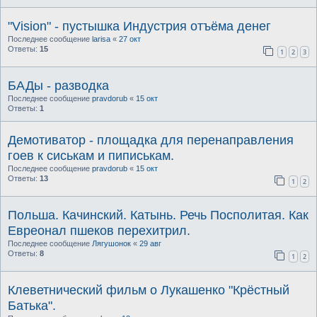
"Vision" - пустышка Индустрия отъёма денег
Последнее сообщение
larisa
«
27 окт
Ответы:
15
1
2
3
БАДы - разводка
Последнее сообщение
pravdorub
«
15 окт
Ответы:
1
Демотиватор - площадка для перенаправления
гоев к сиськам и пиписькам.
Последнее сообщение
pravdorub
«
15 окт
Ответы:
13
1
2
Польша. Качинский. Катынь. Речь Посполитая. Как
Евреонал пшеков перехитрил.
Последнее сообщение
Лягушонок
«
29 авг
Ответы:
8
1
2
Клеветнический фильм о Лукашенко "Крёстный
Батька".