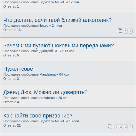
Последнее сообщение
Водитель МТ-ЛБ
«
12 янв
Ответы:
1
Что делать, если твой близкий алкоголик?
Последнее сообщение
ibnteo
«
24 ноя
Ответы:
13
1
2
Зачем Сми пугают шоковыми передачами?
Последнее сообщение
Дмитрий RUS
«
13 ноя
Ответы:
5
Нужен совет
Последнее сообщение
Magdalena
«
04 ноя
Ответы:
3
Дэвид Дюк. Можно ли доверять?
Последнее сообщение
pravdorub
«
20 окт
Ответы:
4
Как найти своё призвание?
Последнее сообщение
Водитель МТ-ЛБ
«
18 сен
Ответы:
22
1
2
3
4