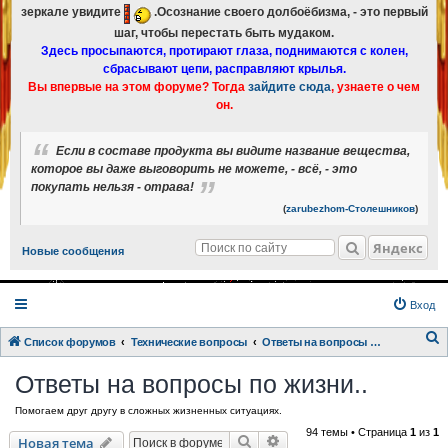
зеркале увидите
.Осознание своего долбоёбизма, - это первый
шаг, чтобы перестать быть мудаком.
Здесь просыпаются, протирают глаза, поднимаются с колен,
сбрасывают цепи, расправляют крылья.
Вы впервые на этом форуме? Тогда
зайдите сюда
, узнаете о чем
он.
Если в составе продукта вы видите название вещества,
которое вы даже выговорить не можете, - всё, - это
покупать нельзя - отрава!
(
zarubezhom-Столешников
)
Яндекс
Новые сообщения
Вход
Список форумов
Технические вопросы
Ответы на вопросы по жизни..
о
Ответы на вопросы по жизни..
и
Помогаем друг другу в сложных жизненных ситуациях.
с
94 темы • Страница
1
из
1
к
Поиск
Расширенный поиск
Новая тема