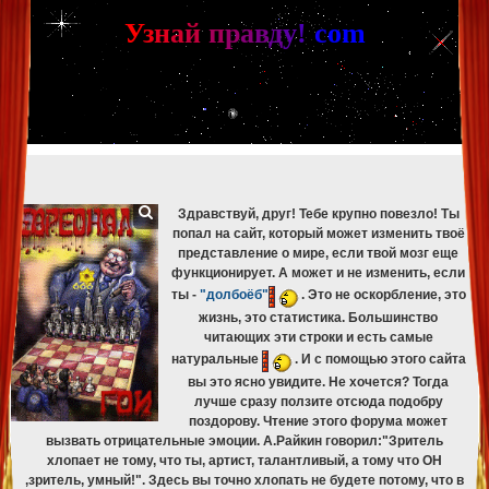
[phpBB Debug] PHP Warning
: in file
[ROOT]/phpbb/db/driver/mysqli.php
on line
265
:
mysqli_fetch_assoc(): Couldn't fetch mysqli_result
У
з
н
а
й
п
р
а
в
д
у
!
c
om
[phpBB Debug] PHP Warning
: in file
[ROOT]/phpbb/db/driver/mysqli.php
on line
329
:
mysqli_free_result(): Couldn't fetch mysqli_result
[phpBB Debug] PHP Warning
: in file
[ROOT]/phpbb/db/driver/mysqli.php
on line
265
:
mysqli_fetch_assoc(): Couldn't fetch mysqli_result
[phpBB Debug] PHP Warning
: in file
[ROOT]/phpbb/db/driver/mysqli.php
on line
329
:
mysqli_free_result(): Couldn't fetch mysqli_result
[phpBB Debug] PHP Warning
: in file
[ROOT]/phpbb/db/driver/mysqli.php
on line
265
:
mysqli_fetch_assoc(): Couldn't fetch mysqli_result
[phpBB Debug] PHP Warning
: in file
[ROOT]/phpbb/db/driver/mysqli.php
on line
329
:
mysqli_free_result(): Couldn't fetch mysqli_result
Здравствуй, друг! Тебе крупно повезло! Ты
попал на сайт, который может изменить твоё
представление о мире, если твой мозг еще
функционирует. А может и не изменить, если
ты -
"долбоёб"
. Это не оскорбление, это
жизнь, это статистика. Большинство
читающих эти строки и есть самые
натуральные
. И с помощью этого сайта
вы это ясно увидите. Не хочется? Тогда
лучше сразу ползите отсюда подобру
поздорову. Чтение этого форума может
вызвать отрицательные эмоции. А.Райкин говорил:"Зритель
хлопает не тому, что ты, артист, талантливый, а тому что ОН
,зритель, умный!". Здесь вы точно хлопать не будете потому, что в