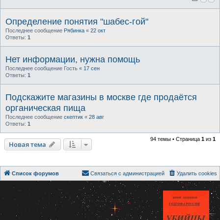
Определение понятия "шабес-гой"
Последнее сообщение
Рябинка
«
22 окт
Ответы:
1
Нет информации, нужна помощь
Последнее сообщение
Гость
«
17 сен
Ответы:
1
Подскажите магазины в москве где продаётся
органическая пища
Последнее сообщение
скептик
«
28 авг
Ответы:
1
94 темы • Страница
1
из
1
Новая тема
Список форумов
Связаться с администрацией
Удалить cookies