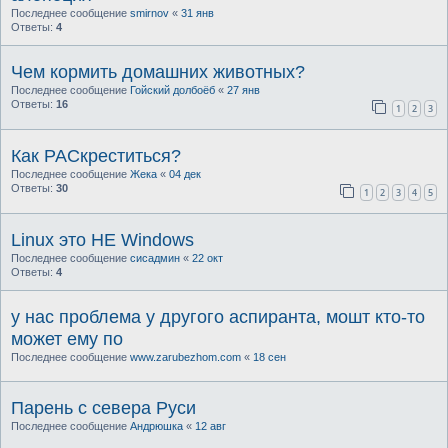
Последнее сообщение
smirnov
«
31 янв
Ответы:
4
Чем кормить домашних животных?
Последнее сообщение
Гойский долбоёб
«
27 янв
Ответы:
16
1
2
3
Как РАСкреститься?
Последнее сообщение
Жека
«
04 дек
Ответы:
30
1
2
3
4
5
Linux это НЕ Windows
Последнее сообщение
сисадмин
«
22 окт
Ответы:
4
у нас проблема у другого аспиранта, мошт кто-то
может ему по
Последнее сообщение
www.zarubezhom.com
«
18 сен
Парень с севера Руси
Последнее сообщение
Андрюшка
«
12 авг