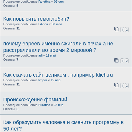
Последнее сообщение
Галчёна
«
05 сен
Ответы:
5
Как повысить гемоглобин?
Последнее сообщение
LiAnna
«
30 июл
Ответы:
11
1
2
почему евреев именно сжигали в печах а не
расстреливали во время 2 мировой ?
Последнее сообщение
adi
«
11 май
Ответы:
7
1
2
Как скачать сайт целиком , например klich.ru
Последнее сообщение
timpor
«
19 апр
Ответы:
11
1
2
Происхождение фамилий
Последнее сообщение
Buratino
«
23 янв
Ответы:
6
Как образумить человека и сменить программу в
50 лет?