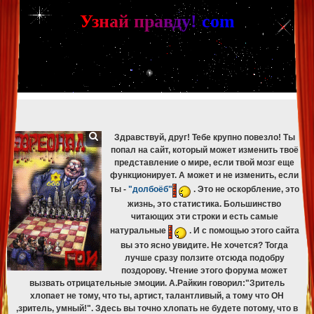
[phpBB Debug] PHP Warning
: in file
[ROOT]/phpbb/db/driver/mysqli.php
on line
265
:
mysqli_fetch_assoc(): Couldn't fetch mysqli_result
У
з
н
а
й
п
р
а
в
д
у
!
c
om
[phpBB Debug] PHP Warning
: in file
[ROOT]/phpbb/db/driver/mysqli.php
on line
329
:
mysqli_free_result(): Couldn't fetch mysqli_result
[phpBB Debug] PHP Warning
: in file
[ROOT]/phpbb/db/driver/mysqli.php
on line
265
:
mysqli_fetch_assoc(): Couldn't fetch mysqli_result
[phpBB Debug] PHP Warning
: in file
[ROOT]/phpbb/db/driver/mysqli.php
on line
329
:
mysqli_free_result(): Couldn't fetch mysqli_result
[phpBB Debug] PHP Warning
: in file
[ROOT]/phpbb/db/driver/mysqli.php
on line
265
:
mysqli_fetch_assoc(): Couldn't fetch mysqli_result
[phpBB Debug] PHP Warning
: in file
[ROOT]/phpbb/db/driver/mysqli.php
on line
329
:
mysqli_free_result(): Couldn't fetch mysqli_result
Здравствуй, друг! Тебе крупно повезло! Ты
попал на сайт, который может изменить твоё
представление о мире, если твой мозг еще
функционирует. А может и не изменить, если
ты -
"долбоёб"
. Это не оскорбление, это
жизнь, это статистика. Большинство
читающих эти строки и есть самые
натуральные
. И с помощью этого сайта
вы это ясно увидите. Не хочется? Тогда
лучше сразу ползите отсюда подобру
поздорову. Чтение этого форума может
вызвать отрицательные эмоции. А.Райкин говорил:"Зритель
хлопает не тому, что ты, артист, талантливый, а тому что ОН
,зритель, умный!". Здесь вы точно хлопать не будете потому, что в