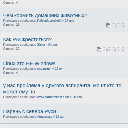
Ответы:
4
Чем кормить домашних животных?
Последнее сообщение
Гойский долбоёб
«
27 янв
Ответы:
16
1
2
3
Как РАСкреститься?
Последнее сообщение
Жека
«
04 дек
Ответы:
30
1
2
3
4
5
Linux это НЕ Windows
Последнее сообщение
сисадмин
«
22 окт
Ответы:
4
у нас проблема у другого аспиранта, мошт кто-то
может ему по
Последнее сообщение
www.zarubezhom.com
«
18 сен
Парень с севера Руси
Последнее сообщение
Андрюшка
«
12 авг