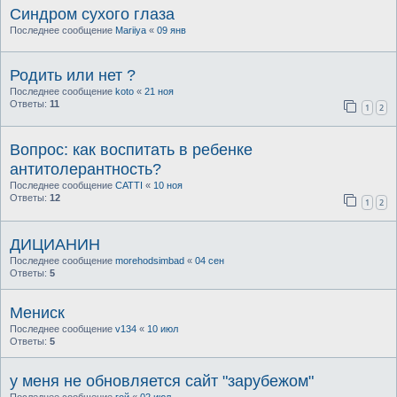
Синдром сухого глаза
Последнее сообщение
Mariiya
«
09 янв
Родить или нет ?
Последнее сообщение
koto
«
21 ноя
Ответы:
11
1
2
Вопрос: как воспитать в ребенке
антитолерантность?
Последнее сообщение
CATTI
«
10 ноя
Ответы:
12
1
2
ДИЦИАНИН
Последнее сообщение
morehodsimbad
«
04 сен
Ответы:
5
Мениск
Последнее сообщение
v134
«
10 июл
Ответы:
5
у меня не обновляется сайт "зарубежом"
Последнее сообщение
гой
«
02 июл