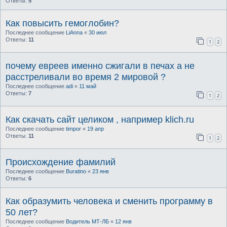
Ответы:
5
Как повысить гемоглобин?
Последнее сообщение
LiAnna
«
30 июл
Ответы:
11
1
2
почему евреев именно сжигали в печах а не
расстреливали во время 2 мировой ?
Последнее сообщение
adi
«
11 май
Ответы:
7
1
2
Как скачать сайт целиком , например klich.ru
Последнее сообщение
timpor
«
19 апр
Ответы:
11
1
2
Происхождение фамилий
Последнее сообщение
Buratino
«
23 янв
Ответы:
6
Как образумить человека и сменить программу в
50 лет?
Последнее сообщение
Водитель МТ-ЛБ
«
12 янв