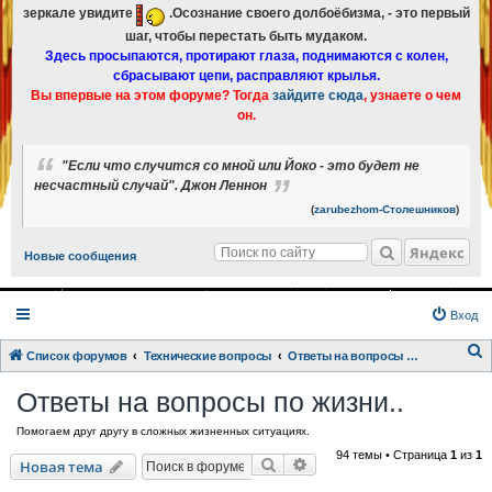
зеркале увидите
.Осознание своего долбоёбизма, - это первый
шаг, чтобы перестать быть мудаком.
Здесь просыпаются, протирают глаза, поднимаются с колен,
сбрасывают цепи, расправляют крылья.
Вы впервые на этом форуме? Тогда
зайдите сюда
, узнаете о чем
он.
"Если что случится со мной или Йоко - это будет не
несчастный случай". Джон Леннон
(
zarubezhom-Столешников
)
Яндекс
Новые сообщения
Вход
Список форумов
Технические вопросы
Ответы на вопросы по жизни..
о
Ответы на вопросы по жизни..
и
Помогаем друг другу в сложных жизненных ситуациях.
с
94 темы • Страница
1
из
1
к
Поиск
Расширенный поиск
Новая тема