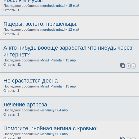
Россия и Русы.
Последнее сообщение
morehodsimbad
«
15 май
Ответы:
1
Ящеры, золото, пришельцы.
Последнее сообщение
morehodsimbad
«
12 май
Ответы:
4
А кто нибудь вообще заработал что нибудь через
интернет?
Последнее сообщение
Mihail_Planeta
«
13 апр
Ответы:
11
1
2
Не срастается десна
Последнее сообщение
Mihail_Planeta
«
13 апр
Ответы:
1
Лечение артроза
Последнее сообщение
мертвец
«
04 апр
Ответы:
3
Помогите, гнойная ангина с кровью!
Последнее сообщение
мертвец
«
01 апр
Ответы:
10