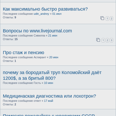
Как максимально быстро развиваться?
Последнее сообщение
udin_andrey
«
01 июл
Ответы:
9
1
2
Вопросы по www.livejournal.com
Последнее сообщение
Сивилла
«
21 июн
Ответы:
15
1
2
3
Про стаж и пенсию
Последнее сообщение
Аспирант
«
20 июн
Ответы:
1
почему за бородатый труп Коломойский даёт
1200$, а за бритый 800?
Последнее сообщение
Гость
«
10 июн
Медицинаская диагностика или лохотрон?
Последнее сообщение
ответ
«
17 май
Ответы:
2
Помогите пожалуйста с ювелирами СССР.