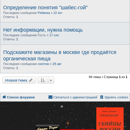
Определение понятия "шабес-гой"
Последнее сообщение
Рябинка
«
22 окт
Ответы:
1
Нет информации, нужна помощь
Последнее сообщение
Гость
«
17 сен
Ответы:
1
Подскажите магазины в москве где продаётся
органическая пища
Последнее сообщение
скептик
«
28 авг
Ответы:
1
94 темы • Страница
1
из
1
Новая тема
Список форумов
Связаться с администрацией
Удалить cookies