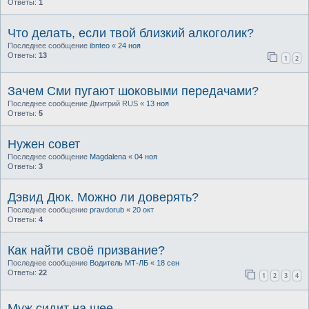
Ответы:
1
Что делать, если твой близкий алкоголик?
Последнее сообщение
ibnteo
«
24 ноя
Ответы:
13
1
2
Зачем Сми пугают шоковыми передачами?
Последнее сообщение
Дмитрий RUS
«
13 ноя
Ответы:
5
Нужен совет
Последнее сообщение
Magdalena
«
04 ноя
Ответы:
3
Дэвид Дюк. Можно ли доверять?
Последнее сообщение
pravdorub
«
20 окт
Ответы:
4
Как найти своё призвание?
Последнее сообщение
Водитель МТ-ЛБ
«
18 сен
Ответы:
22
1
2
3
4
Муж сидит на шее