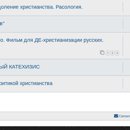
оление христианства. Расология.
в"
о. Фильм для ДЕ-христианизации русских.
1
2
3
ЫЙ КАТЕХИЗИС
критикой христианства
Связат