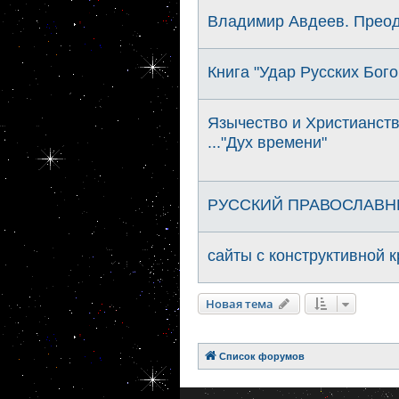
Владимир Авдеев. Преод
Книга "Удар Русских Бого
Язычество и Христианств
..."Дух времени"
РУССКИЙ ПРАВОСЛАВН
сайты с конструктивной 
Новая тема
Список форумов