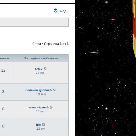
Вход
9 тем • Страница
1
из
1
тветы
Последнее сообщение
arhiv
12
27 июн
Гойский долбоёб
3
29 янв
вова чёрный
0
30 июл
Iris
0
12 окт