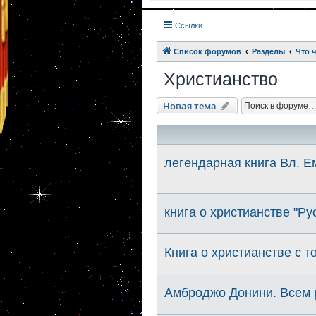
Ссылки
Список форумов
Разделы
Что 
Христианство
Новая тема
легендарная книга Вл.
книга о христианстве "Ру
Книга о христианстве с т
Амброджо Донини. Всем