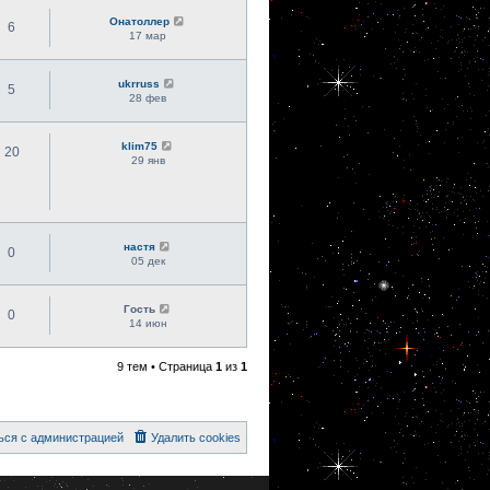
Онатоллер
6
17 мар
ukrruss
5
28 фев
klim75
20
29 янв
настя
0
05 дек
Гость
0
14 июн
9 тем • Страница
1
из
1
ься с администрацией
Удалить cookies