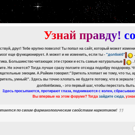
etch_assoc(): Couldn't fetch mysqli_result
ree_result(): Couldn't fetch mysqli_result
etch_assoc(): Couldn't fetch mysqli_result
ree_result(): Couldn't fetch mysqli_result
etch_assoc(): Couldn't fetch mysqli_result
ree_result(): Couldn't fetch mysqli_result
У
з
н
а
й
п
р
а
в
д
у
!
c
ствуй, друг! Тебе крупно повезло! Ты попал на сайт, который может измен
мозг еще функционирует. А может и не изменить, если ты -
"долбоёб"
тика. Большинство читающих эти строки и есть самые натуральные
.
ите. Не хочется? Тогда лучше сразу ползите отсюда подобру поздорову. 
ицательные эмоции. А.Райкин говорил:"Зритель хлопает не тому, что ты, а
зритель, умный!". Здесь вы точно хлопать не будете потому, что в зеркале
долбоёбизма, - это первый шаг, чтобы перестать быт
Здесь просыпаются, протирают глаза, поднимаются с колен, сбрасываю
Вы впервые на этом форуме? Тогда
зайдите сюда
, узна
читается по своим фармакологическим свойствам наркотиком!