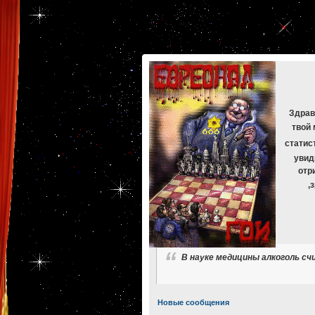
[phpBB Debug] PHP Warning
: in file
[ROOT]/phpbb/db/driver/mysqli.php
on line
265
:
mysqli_f
[phpBB Debug] PHP Warning
: in file
[ROOT]/phpbb/db/driver/mysqli.php
on line
329
:
mysqli_f
[phpBB Debug] PHP Warning
: in file
[ROOT]/phpbb/db/driver/mysqli.php
on line
265
:
mysqli_f
[phpBB Debug] PHP Warning
: in file
[ROOT]/phpbb/db/driver/mysqli.php
on line
329
:
mysqli_f
[phpBB Debug] PHP Warning
: in file
[ROOT]/phpbb/db/driver/mysqli.php
on line
265
:
mysqli_f
[phpBB Debug] PHP Warning
: in file
[ROOT]/phpbb/db/driver/mysqli.php
on line
329
:
mysqli_f
Здрав
твой 
статис
увид
отр
,
В науке медицины алкоголь с
Новые сообщения