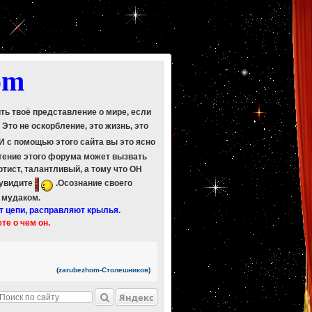
om
ить твоё представление о мире, если
. Это не оскорбление, это жизнь, это
 И с помощью этого сайта вы это ясно
Чтение этого форума может вызвать
ртист, талантливый, а тому что ОН
 увидите
.Осознание своего
ь мудаком.
т цепи, расправляют крылья.
ете о чем он.
(
zarubezhom-Столешников
)
Яндекс