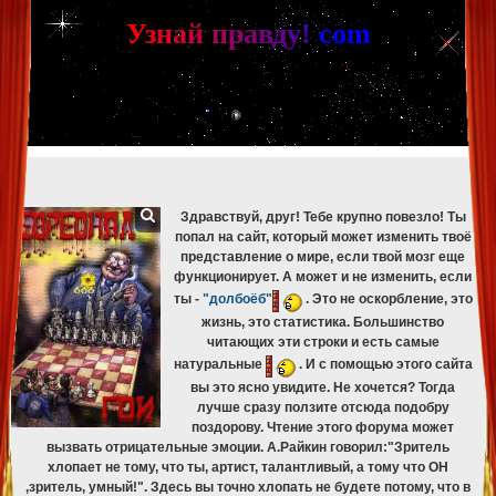
[phpBB Debug] PHP Warning
: in file
[ROOT]/phpbb/db/driver/mysqli.php
on line
265
:
mysqli_fetch_assoc(): Couldn't fetch mysqli_result
У
з
н
а
й
п
р
а
в
д
у
!
c
om
[phpBB Debug] PHP Warning
: in file
[ROOT]/phpbb/db/driver/mysqli.php
on line
329
:
mysqli_free_result(): Couldn't fetch mysqli_result
[phpBB Debug] PHP Warning
: in file
[ROOT]/phpbb/db/driver/mysqli.php
on line
265
:
mysqli_fetch_assoc(): Couldn't fetch mysqli_result
[phpBB Debug] PHP Warning
: in file
[ROOT]/phpbb/db/driver/mysqli.php
on line
329
:
mysqli_free_result(): Couldn't fetch mysqli_result
[phpBB Debug] PHP Warning
: in file
[ROOT]/phpbb/db/driver/mysqli.php
on line
265
:
mysqli_fetch_assoc(): Couldn't fetch mysqli_result
[phpBB Debug] PHP Warning
: in file
[ROOT]/phpbb/db/driver/mysqli.php
on line
329
:
mysqli_free_result(): Couldn't fetch mysqli_result
Здравствуй, друг! Тебе крупно повезло! Ты
попал на сайт, который может изменить твоё
представление о мире, если твой мозг еще
функционирует. А может и не изменить, если
ты -
"долбоёб"
. Это не оскорбление, это
жизнь, это статистика. Большинство
читающих эти строки и есть самые
натуральные
. И с помощью этого сайта
вы это ясно увидите. Не хочется? Тогда
лучше сразу ползите отсюда подобру
поздорову. Чтение этого форума может
вызвать отрицательные эмоции. А.Райкин говорил:"Зритель
хлопает не тому, что ты, артист, талантливый, а тому что ОН
,зритель, умный!". Здесь вы точно хлопать не будете потому, что в