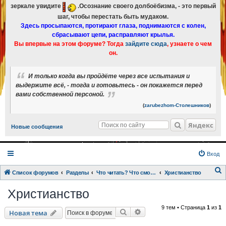
зеркале увидите
.Осознание своего долбоёбизма, - это первый
шаг, чтобы перестать быть мудаком.
Здесь просыпаются, протирают глаза, поднимаются с колен,
сбрасывают цепи, расправляют крылья.
Вы впервые на этом форуме? Тогда
зайдите сюда
, узнаете о чем
он.
И только когда вы пройдёте через все испытания и
выдержите всё, - тогда и готовьтесь - он покажется перед
вами собственной персоной.
(
zarubezhom-Столешников
)
Яндекс
Новые сообщения
Вход
Список форумов
Разделы
Что читать? Что смотреть? Книги и фильмы в кратком изложении
Христианство
о
Христианство
и
9 тем • Страница
1
из
1
с
Поиск
Расширенный поиск
Новая тема
к