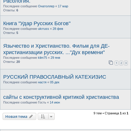
Расология.
Последнее сообщение
Онатоллер
«
17 мар
Ответы:
6
Книга "Удар Русских Богов"
Последнее сообщение
ukrruss
«
28 фев
Ответы:
5
Язычество и Христианство. Фильм для ДЕ-
христианизации русских. ..."Дух времени"
Последнее сообщение
klim75
«
29 янв
Ответы:
20
1
2
3
РУССКИЙ ПРАВОСЛАВНЫЙ КАТЕХИЗИС
Последнее сообщение
настя
«
05 дек
сайты с конструктивной критикой христианства
Последнее сообщение
Гость
«
14 июн
9 тем • Страница
1
из
1
Новая тема