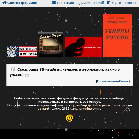
Список форумов
Связаться с администрацией
Удалить cookies
Смотришь ТВ - видь ашкеназов, а не хлопай глазами и
ушами!
(
Столешников-Холмс
)
Любые материалы с этого форума и форум целиком, можно свободно
использовать и копировать без спросу.
В случае пропажи форума информация тут
uznaipravdu.livejournal.com
копия
yz-p.ru/
архив 2012
uznai-pravdu.com.ru