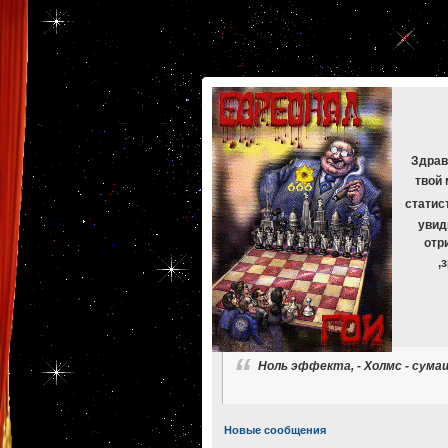
[phpBB Debug] PHP Warning
: in file
[ROOT]/phpbb/db/driver/mysqli.php
on line
265
:
mysqli_f
[phpBB Debug] PHP Warning
: in file
[ROOT]/phpbb/db/driver/mysqli.php
on line
329
:
mysqli_f
[phpBB Debug] PHP Warning
: in file
[ROOT]/phpbb/db/driver/mysqli.php
on line
265
:
mysqli_f
[phpBB Debug] PHP Warning
: in file
[ROOT]/phpbb/db/driver/mysqli.php
on line
329
:
mysqli_f
[phpBB Debug] PHP Warning
: in file
[ROOT]/phpbb/db/driver/mysqli.php
on line
265
:
mysqli_f
[phpBB Debug] PHP Warning
: in file
[ROOT]/phpbb/db/driver/mysqli.php
on line
329
:
mysqli_f
Здрав
твой 
статис
увид
отр
,
Ноль эффекта, - Холмс - сумаш
Новые сообщения