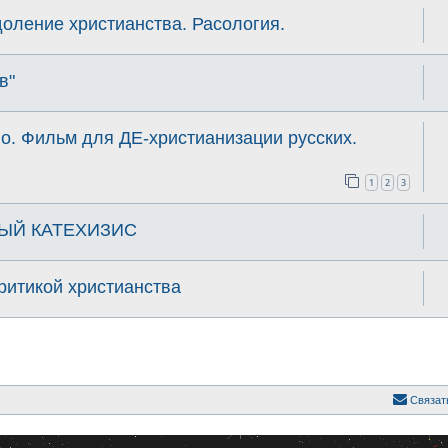
оление христианства. Расология.
в"
о. Фильм для ДЕ-христианизации русских.
1
2
3
ЫЙ КАТЕХИЗИС
критикой христианства
Связат