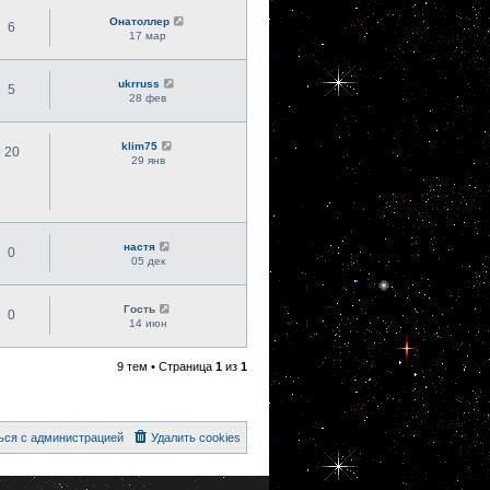
Онатоллер
6
17 мар
ukrruss
5
28 фев
klim75
20
29 янв
настя
0
05 дек
Гость
0
14 июн
9 тем • Страница
1
из
1
ься с администрацией
Удалить cookies