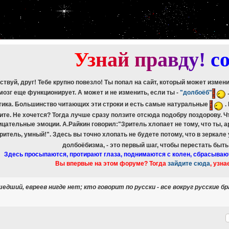
etch_assoc(): Couldn't fetch mysqli_result
ree_result(): Couldn't fetch mysqli_result
etch_assoc(): Couldn't fetch mysqli_result
ree_result(): Couldn't fetch mysqli_result
etch_assoc(): Couldn't fetch mysqli_result
ree_result(): Couldn't fetch mysqli_result
У
з
н
а
й
п
р
а
в
д
у
!
c
ствуй, друг! Тебе крупно повезло! Ты попал на сайт, который может измен
мозг еще функционирует. А может и не изменить, если ты -
"долбоёб"
тика. Большинство читающих эти строки и есть самые натуральные
.
ите. Не хочется? Тогда лучше сразу ползите отсюда подобру поздорову. 
ицательные эмоции. А.Райкин говорил:"Зритель хлопает не тому, что ты, а
зритель, умный!". Здесь вы точно хлопать не будете потому, что в зеркале
долбоёбизма, - это первый шаг, чтобы перестать быт
Здесь просыпаются, протирают глаза, поднимаются с колен, сбрасываю
Вы впервые на этом форуме? Тогда
зайдите сюда
, узна
едший, евреев нигде нет; кто говорит по русски - все вокруг русские б