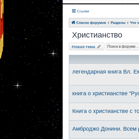
Ссылки
Список форумов
Разделы
Что 
Христианство
Новая тема
легендарная книга Вл.
книга о христианстве "Ру
Книга о христианстве с т
Амброджо Донини. Всем