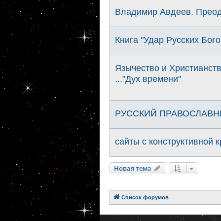
Владимир Авдеев. Преод
Книга "Удар Русских Бого
Язычество и Христианств
..."Дух времени"
РУССКИЙ ПРАВОСЛАВН
сайты с конструктивной 
Новая тема
Список форумов