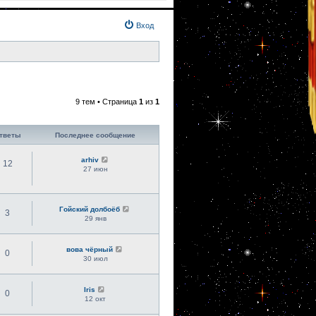
Вход
9 тем • Страница
1
из
1
тветы
Последнее сообщение
arhiv
12
27 июн
Гойский долбоёб
3
29 янв
вова чёрный
0
30 июл
Iris
0
12 окт