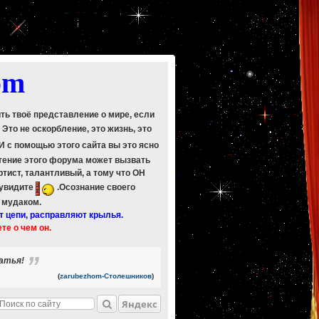
om
ить твоё представление о мире, если
. Это не оскорбление, это жизнь, это
 И с помощью этого сайта вы это ясно
Чтение этого форума может вызвать
ртист, талантливый, а тому что ОН
 увидите
.Осознание своего
ь мудаком.
т цепи, расправляют крылья.
ете о чем он.
ратья!
(
zarubezhom-Столешников
)
Яндекс