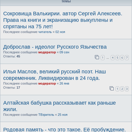
Темы
Сокровища Валькирии. автор Сергей Алексеев.
Права на книги и экранизацию выкуплены и
спрятаны на 75 лет!
Последнее сообщение
читатель
«
02 ноя
Доброслав - идеолог Русского Язычества
Последнее сообщение
модератор
«
09 сен
Ответы:
45
1
4
5
6
7
…
Илья Маслов, великий русский поэт. Наш
современник. Ликвидирован в 24 года.
Последнее сообщение
модератор
«
26 янв
Ответы:
17
1
2
3
Алтайская бабушка рассказывает как раньше
жили.
Последнее сообщение
ТВзритель
«
25 ноя
Родовая память - что это такое. Её пробуждение.