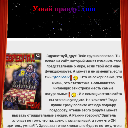
[phpBB Debug] PHP Warning
: in file
[ROOT]/phpbb/db/driver/mysqli.php
on line
265
:
mysqli_fetch_assoc(): Couldn't fetch mysqli_result
У
з
н
а
й
п
р
а
в
д
у
!
c
om
[phpBB Debug] PHP Warning
: in file
[ROOT]/phpbb/db/driver/mysqli.php
on line
329
:
mysqli_free_result(): Couldn't fetch mysqli_result
[phpBB Debug] PHP Warning
: in file
[ROOT]/phpbb/db/driver/mysqli.php
on line
265
:
mysqli_fetch_assoc(): Couldn't fetch mysqli_result
[phpBB Debug] PHP Warning
: in file
[ROOT]/phpbb/db/driver/mysqli.php
on line
329
:
mysqli_free_result(): Couldn't fetch mysqli_result
[phpBB Debug] PHP Warning
: in file
[ROOT]/phpbb/db/driver/mysqli.php
on line
265
:
mysqli_fetch_assoc(): Couldn't fetch mysqli_result
[phpBB Debug] PHP Warning
: in file
[ROOT]/phpbb/db/driver/mysqli.php
on line
329
:
mysqli_free_result(): Couldn't fetch mysqli_result
Здравствуй, друг! Тебе крупно повезло! Ты
попал на сайт, который может изменить твоё
представление о мире, если твой мозг еще
функционирует. А может и не изменить, если
ты -
"долбоёб"
. Это не оскорбление, это
жизнь, это статистика. Большинство
читающих эти строки и есть самые
натуральные
. И с помощью этого сайта
вы это ясно увидите. Не хочется? Тогда
лучше сразу ползите отсюда подобру
поздорову. Чтение этого форума может
вызвать отрицательные эмоции. А.Райкин говорил:"Зритель
хлопает не тому, что ты, артист, талантливый, а тому что ОН
,зритель, умный!". Здесь вы точно хлопать не будете потому, что в