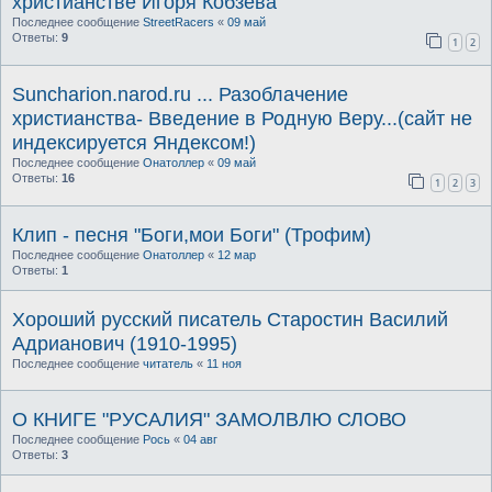
христианстве Игоря Кобзева
Последнее сообщение
StreetRacers
«
09 май
Ответы:
9
1
2
Suncharion.narod.ru ... Разоблачение
хриcтианства- Введение в Родную Веру...(сайт не
индексируется Яндексом!)
Последнее сообщение
Онатоллер
«
09 май
Ответы:
16
1
2
3
Клип - песня "Боги,мои Боги" (Трофим)
Последнее сообщение
Онатоллер
«
12 мар
Ответы:
1
Хороший русский писатель Старостин Василий
Адрианович (1910-1995)
Последнее сообщение
читатель
«
11 ноя
О КНИГЕ "РУСАЛИЯ" ЗАМОЛВЛЮ СЛОВО
Последнее сообщение
Рось
«
04 авг
Ответы:
3