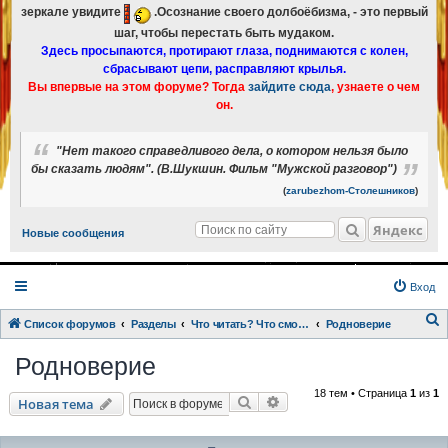
зеркале увидите
.Осознание своего долбоёбизма, - это первый
шаг, чтобы перестать быть мудаком.
Здесь просыпаются, протирают глаза, поднимаются с колен,
сбрасывают цепи, расправляют крылья.
Вы впервые на этом форуме? Тогда
зайдите сюда
, узнаете о чем
он.
"Нет такого справедливого дела, о котором нельзя было
бы сказать людям". (В.Шукшин. Фильм "Мужской разговор")
(
zarubezhom-Столешников
)
Яндекс
Новые сообщения
Вход
Список форумов
Разделы
Что читать? Что смотреть? Книги и фильмы в кратком изложении
Родноверие
о
Родноверие
и
18 тем • Страница
1
из
1
с
Поиск
Расширенный поиск
Новая тема
к