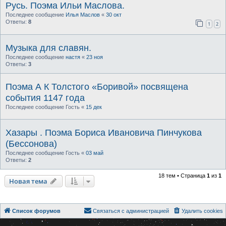
Русь. Поэма Ильи Маслова.
Последнее сообщение
Илья Маслов
«
30 окт
Ответы:
8
1
2
Музыка для славян.
Последнее сообщение
настя
«
23 ноя
Ответы:
3
Поэма А К Толстого «Боривой» посвящена
события 1147 года
Последнее сообщение
Гость
«
15 дек
Хазары . Поэма Бориса Ивановича Пинчукова
(Бессонова)
Последнее сообщение
Гость
«
03 май
Ответы:
2
18 тем • Страница
1
из
1
Новая тема
Список форумов
Связаться с администрацией
Удалить cookies