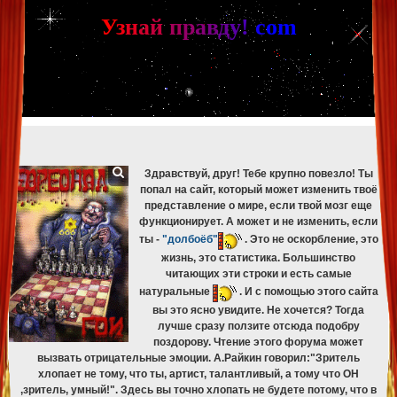
[phpBB Debug] PHP Warning
: in file
[ROOT]/phpbb/db/driver/mysqli.php
on line
265
:
mysqli_fetch_assoc(): Couldn't fetch mysqli_result
У
з
н
а
й
п
р
а
в
д
у
!
c
om
[phpBB Debug] PHP Warning
: in file
[ROOT]/phpbb/db/driver/mysqli.php
on line
329
:
mysqli_free_result(): Couldn't fetch mysqli_result
[phpBB Debug] PHP Warning
: in file
[ROOT]/phpbb/db/driver/mysqli.php
on line
265
:
mysqli_fetch_assoc(): Couldn't fetch mysqli_result
[phpBB Debug] PHP Warning
: in file
[ROOT]/phpbb/db/driver/mysqli.php
on line
329
:
mysqli_free_result(): Couldn't fetch mysqli_result
[phpBB Debug] PHP Warning
: in file
[ROOT]/phpbb/db/driver/mysqli.php
on line
265
:
mysqli_fetch_assoc(): Couldn't fetch mysqli_result
[phpBB Debug] PHP Warning
: in file
[ROOT]/phpbb/db/driver/mysqli.php
on line
329
:
mysqli_free_result(): Couldn't fetch mysqli_result
Здравствуй, друг! Тебе крупно повезло! Ты
попал на сайт, который может изменить твоё
представление о мире, если твой мозг еще
функционирует. А может и не изменить, если
ты -
"долбоёб"
. Это не оскорбление, это
жизнь, это статистика. Большинство
читающих эти строки и есть самые
натуральные
. И с помощью этого сайта
вы это ясно увидите. Не хочется? Тогда
лучше сразу ползите отсюда подобру
поздорову. Чтение этого форума может
вызвать отрицательные эмоции. А.Райкин говорил:"Зритель
хлопает не тому, что ты, артист, талантливый, а тому что ОН
,зритель, умный!". Здесь вы точно хлопать не будете потому, что в