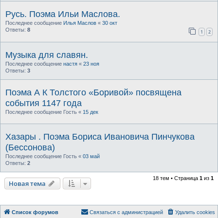
Русь. Поэма Ильи Маслова.
Последнее сообщение
Илья Маслов
«
30 окт
Ответы:
8
1
2
Музыка для славян.
Последнее сообщение
настя
«
23 ноя
Ответы:
3
Поэма А К Толстого «Боривой» посвящена
события 1147 года
Последнее сообщение
Гость
«
15 дек
Хазары . Поэма Бориса Ивановича Пинчукова
(Бессонова)
Последнее сообщение
Гость
«
03 май
Ответы:
2
18 тем • Страница
1
из
1
Новая тема
Список форумов
Связаться с администрацией
Удалить cookies