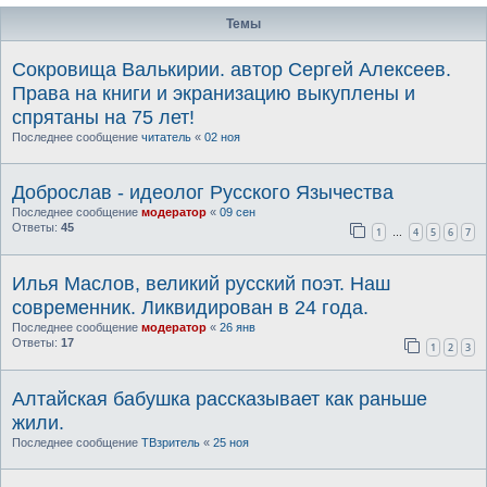
Темы
Сокровища Валькирии. автор Сергей Алексеев.
Права на книги и экранизацию выкуплены и
спрятаны на 75 лет!
Последнее сообщение
читатель
«
02 ноя
Доброслав - идеолог Русского Язычества
Последнее сообщение
модератор
«
09 сен
Ответы:
45
1
4
5
6
7
…
Илья Маслов, великий русский поэт. Наш
современник. Ликвидирован в 24 года.
Последнее сообщение
модератор
«
26 янв
Ответы:
17
1
2
3
Алтайская бабушка рассказывает как раньше
жили.
Последнее сообщение
ТВзритель
«
25 ноя