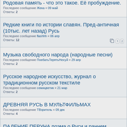
Родовая память - что это такое. Её пробуждение.
Последнее сообщение
Жека
«
09 май
Ответы:
2
Редкие книги по истории славян. Пред-античная
(10тыс. лет назад) Русь
Последнее сообщение
flashhh
«
06 апр
Ответы:
12
1
2
Музыка свободного народа (народные песни)
Последнее сообщение
ПоебатьТерятьНехуй
«
29 апр
Ответы:
2
Русское народное искусство, журнал о
традиционном русском текстиле
Последнее сообщение
семицветик
«
21 мар
Ответы:
2
ДРЕВНЯЯ РУСЬ В МУЛЬТФИЛЬМАХ
Последнее сообщение
ТВзритель
«
09 дек
Ответы:
4
ПАДЕНИЕ ПЕРУНА поэма о Руси и раннем