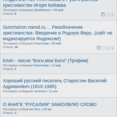
христианстве Игоря Кобзева
Последнее сообщение
StreetRacers
«
09 май
Ответы:
9
1
2
Suncharion.narod.ru ... Разоблачение
хриcтианства- Введение в Родную Веру...(сайт не
индексируется Яндексом!)
Последнее сообщение
Онатоллер
«
09 май
Ответы:
16
1
2
3
Клип - песня "Боги,мои Боги" (Трофим)
Последнее сообщение
Онатоллер
«
12 мар
Ответы:
1
Хороший русский писатель Старостин Василий
Адрианович (1910-1995)
Последнее сообщение
читатель
«
11 ноя
О КНИГЕ "РУСАЛИЯ" ЗАМОЛВЛЮ СЛОВО
Последнее сообщение
Рось
«
04 авг
Ответы:
3