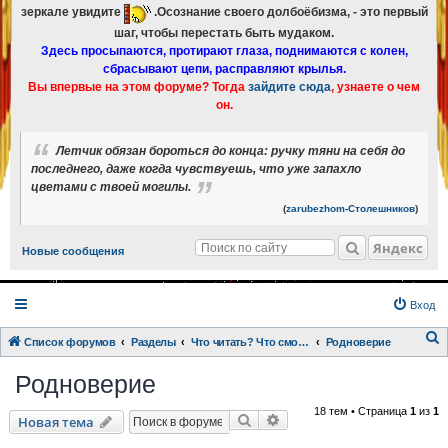
зеркале увидите
.Осознание своего долбоёбизма, - это первый
шаг, чтобы перестать быть мудаком.
Здесь просыпаются, протирают глаза, поднимаются с колен,
сбрасывают цепи, расправляют крылья.
Вы впервые на этом форуме? Тогда
зайдите сюда
, узнаете о чем
он.
Летчик обязан бороться до конца: ручку тяни на себя до
последнего, даже когда чувствуешь, что уже запахло
цветами с твоей могилы.
(
zarubezhom-Столешников
)
Яндекс
Новые сообщения
Вход
Список форумов
Разделы
Что читать? Что смотреть? Книги и фильмы в кратком изложении
Родноверие
о
Родноверие
и
18 тем • Страница
1
из
1
с
Поиск
Расширенный поиск
Новая тема
к