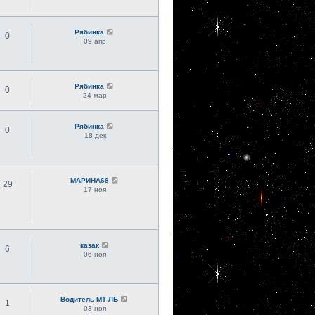
Рябинка
0
09 апр
Рябинка
0
24 мар
Рябинка
0
18 дек
МАРИНА68
29
17 ноя
казак
6
06 ноя
Водитель МТ-ЛБ
1
03 ноя