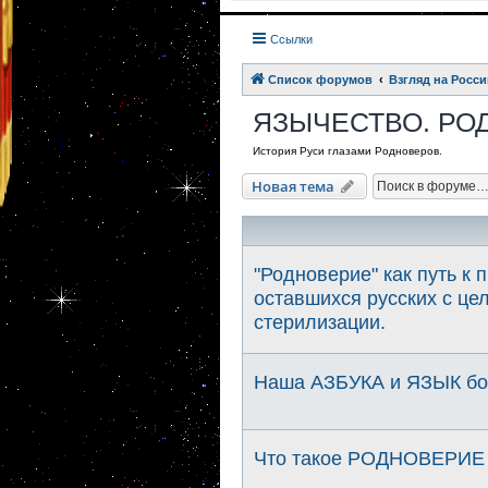
Ссылки
Список форумов
Взгляд на Росси
ЯЗЫЧЕСТВО. РО
История Руси глазами Родноверов.
Новая тема
"Родноверие" как путь к
оставшихся русских с це
стерилизации.
Наша АЗБУКА и ЯЗЫК бо
Что такое РОДНОВЕРИЕ ?