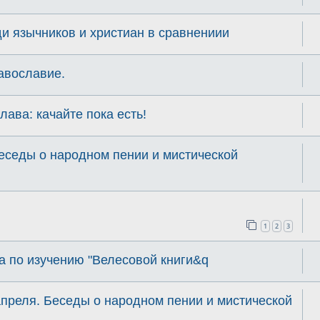
и язычников и христиан в сравнениии
авославие.
ва: качайте пока есть!
еседы о народном пении и миcтичеcкой
1
2
3
а по изучению "Велесовой книги&q
апреля. Беседы о народном пении и миcтичеcкой