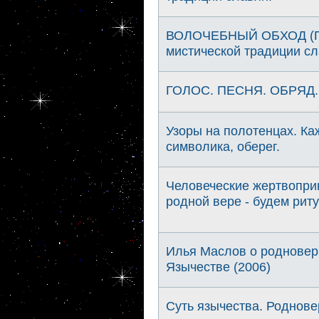
ВОЛОЧЕБНЫЙ ОБХОД (ПА
миcтичеcкой традиции с
ГОЛОС. ПЕСНЯ. ОБРЯД. 
Узоры на полотенцах. Каж
символика, оберег.
Человеческие жертвопри
родной вере - будем ри
Илья Маслов о родновер
Язычестве (2006)
Суть язычества. Роднове