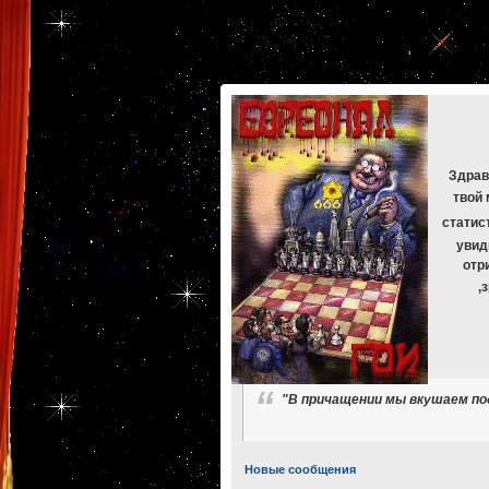
[phpBB Debug] PHP Warning
: in file
[ROOT]/phpbb/db/driver/mysqli.php
on line
265
:
mysqli_f
[phpBB Debug] PHP Warning
: in file
[ROOT]/phpbb/db/driver/mysqli.php
on line
329
:
mysqli_f
[phpBB Debug] PHP Warning
: in file
[ROOT]/phpbb/db/driver/mysqli.php
on line
265
:
mysqli_f
[phpBB Debug] PHP Warning
: in file
[ROOT]/phpbb/db/driver/mysqli.php
on line
329
:
mysqli_f
[phpBB Debug] PHP Warning
: in file
[ROOT]/phpbb/db/driver/mysqli.php
on line
265
:
mysqli_f
[phpBB Debug] PHP Warning
: in file
[ROOT]/phpbb/db/driver/mysqli.php
on line
329
:
mysqli_f
Здрав
твой 
статис
увид
отр
,
"В причащении мы вкушаем под
Новые сообщения