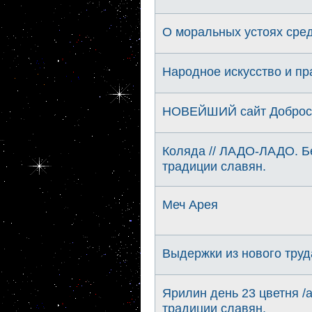
О моральных устоях сред
Народное искусство и пр
НОВЕЙШИЙ сайт Добросла
Коляда // ЛАДО-ЛАДО. Б
традиции славян.
Меч Арея
Выдержки из нового труд
Ярилин день 23 цветня /
традиции славян.