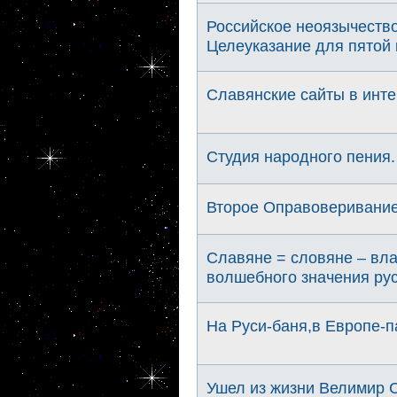
Российское неоязычеств
Целеуказание для пятой 
Славянские сайты в инте
Студия народного пения.
Второе Оправоверивани
Славяне = словяне – вла
волшебного значения рус
На Руси-баня,в Европе-
Ушел из жизни Велимир С