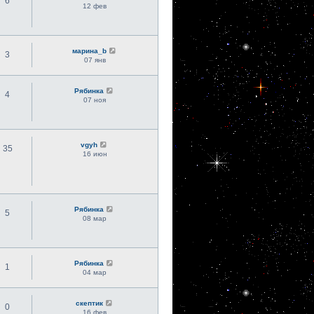
6
12 фев
марина_b
3
07 янв
Рябинка
4
07 ноя
vgyh
35
16 июн
Рябинка
5
08 мар
Рябинка
1
04 мар
скептик
0
16 фев