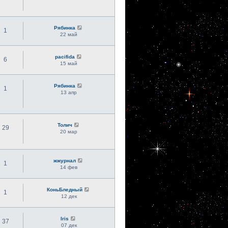
Рябинка
1
22 май
pacifida
6
15 май
Рябинка
1
13 апр
Толич
29
20 мар
жжурнал
1
14 фев
КоньБледный
1
12 дек
Iris
37
07 дек