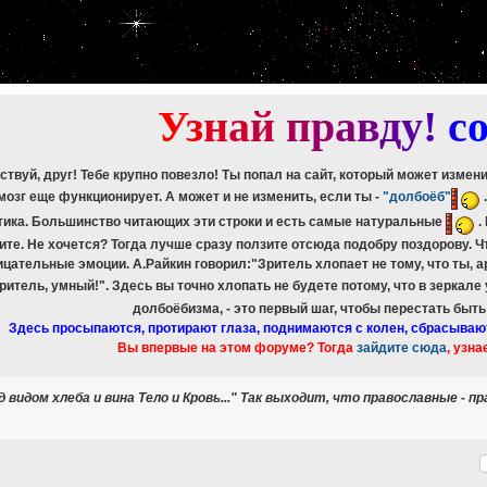
etch_assoc(): Couldn't fetch mysqli_result
ree_result(): Couldn't fetch mysqli_result
etch_assoc(): Couldn't fetch mysqli_result
ree_result(): Couldn't fetch mysqli_result
etch_assoc(): Couldn't fetch mysqli_result
ree_result(): Couldn't fetch mysqli_result
У
з
н
а
й
п
р
а
в
д
у
!
c
ствуй, друг! Тебе крупно повезло! Ты попал на сайт, который может измен
мозг еще функционирует. А может и не изменить, если ты -
"долбоёб"
тика. Большинство читающих эти строки и есть самые натуральные
.
ите. Не хочется? Тогда лучше сразу ползите отсюда подобру поздорову. 
ицательные эмоции. А.Райкин говорил:"Зритель хлопает не тому, что ты, а
зритель, умный!". Здесь вы точно хлопать не будете потому, что в зеркале
долбоёбизма, - это первый шаг, чтобы перестать быт
Здесь просыпаются, протирают глаза, поднимаются с колен, сбрасываю
Вы впервые на этом форуме? Тогда
зайдите сюда
, узна
 видом хлеба и вина Тело и Кровь..." Так выходит, что православные 