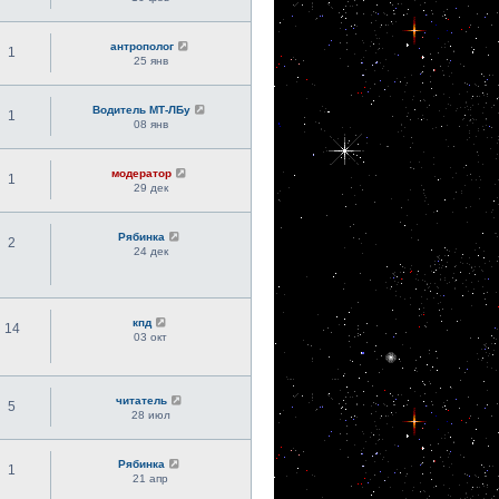
антрополог
1
25 янв
Водитель МТ-ЛБу
1
08 янв
модератор
1
29 дек
Рябинка
2
24 дек
кпд
14
03 окт
читатель
5
28 июл
Рябинка
1
21 апр