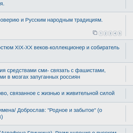
я.
новерию и Русским народным традициям.
1
2
3
4
5
остюм XIX-XX веков-коллекционер и собиратель
ия средствами сми- связать с фашистами,
ми в мозгах запуганных россиян
во, связанное с жизнью и живительной силой
мена/ Доброслав: "Родное и забытое" (о
х)
(Аграфена Глинкина). Размышления о русском