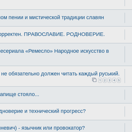
ом пении и миcтичеcкой традиции славян
орректен. ПРАВОСЛАВИЕ. РОДНОВЕРИЕ.
лесериала «Ремесло» Народное искусство в
 - не обязательно должен читать каждый руський.
1
2
3
4
5
апище стояло...
дноверие и технический прогресс?
невич) - язычник или провокатор?