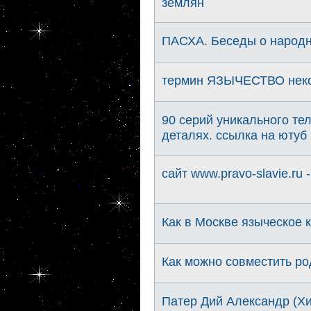
землян
ПАСХА. Беседы о народн
термин ЯЗЫЧЕСТВО нек
90 серий уникального те
деталях. ссылка на ютуб
сайт www.pravo-slavie.ru
Как в Москве языческое к
Как можно совместить ро
Патер Дий Александр (Хи