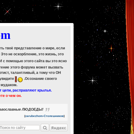
om
ить твоё представление о мире, если
. Это не оскорбление, это жизнь, это
 И с помощью этого сайта вы это ясно
Чтение этого форума может вызвать
ртист, талантливый, а тому что ОН
 увидите
.Осознание своего
ь мудаком.
т цепи, расправляют крылья.
ете о чем он.
- православные ЛЮДОЕДЫ!
(
zarubezhom-Столешников
)
Яндекс