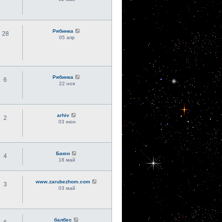
Рябинка
28
05 апр
Рябинка
6
22 ноя
arhiv
2
03 июн
Баюн
4
18 май
www.zarubezhom.com
3
03 май
балбес