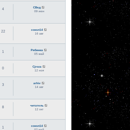
СВед
4
09 июн
сокол14
22
16 авг
Рябинка
1
05 май
Cjroza
0
12 ноя
arhiv
3
14 авг
читатель
8
12 окт
сокол14
1
02 май