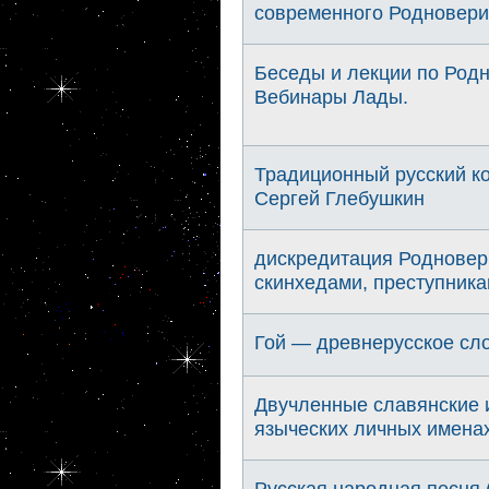
современного Родновери
Беседы и лекции по Род
Вебинары Лады.
Традиционный русский к
Сергей Глебушкин
дискредитация Родновер
скинхедами, преступника
Гой — древнерусское сло
Двучленные славянские и
языческих личных имена
Русская народная песня.