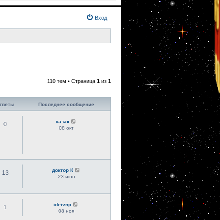
Вход
110 тем • Страница
1
из
1
тветы
Последнее сообщение
казак
0
08 окт
доктор К
13
23 июн
ideivnp
1
08 ноя