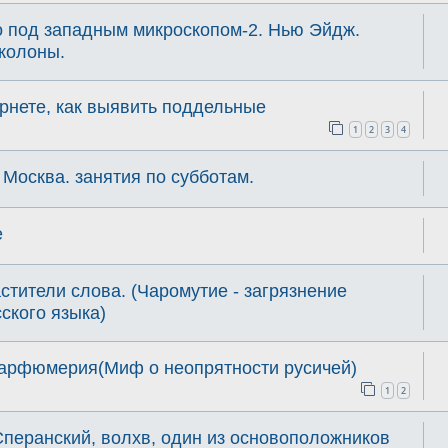
о под западным микроскопом-2. Нью Эйдж.
колоны.
рнете, как выявить поддельные
1
2
3
4
 Москва. занятия по субботам.
е
стители слова. (Чаромутие - загрязнение
ского языка)
парфюмерия(Миф о неопрятности русичей)
1
2
перанский, волхв, один из основоположников