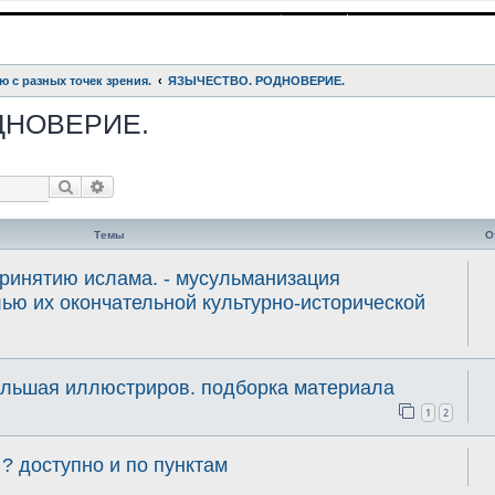
ю с разных точек зрения.
ЯЗЫЧЕСТВО. РОДНОВЕРИЕ.
ДНОВЕРИЕ.
Поиск
Расширенный поиск
Темы
О
 принятию ислама. - мусульманизация
лью их окончательной культурно-исторической
льшая иллюстриров. подборка материала
1
2
 доступно и по пунктам