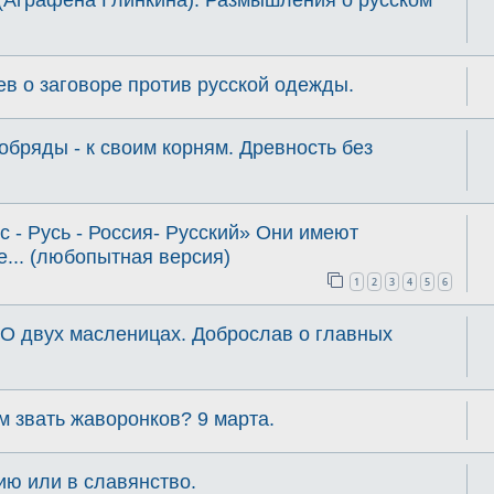
ев о заговоре против русской одежды.
обряды - к своим корням. Древность без
 - Русь - Россия- Русский» Они имеют
... (любопытная версия)
1
2
3
4
5
6
О двух масленицах. Доброслав о главных
м звать жаворонков? 9 марта.
ию или в славянство.