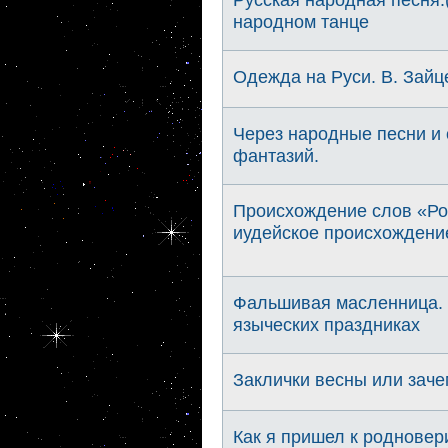
народном танце
Одежда на Руси. В. Зайц
Через народные песни и 
фантазий.
Происхождение слов «Рос
иудейское происхождение
Фальшивая масленница. 
языческих праздниках
Заклички весны или заче
Как я пришел к родновер