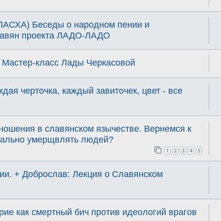
СХА) Беседы о народном пении и
лавян проекта ЛАДО-ЛАДО
Мастер-класс Лады Черкасовой
дая черточка, каждый завиточек, цвет - все
ношения в славянском язычестве. Вернемся к
туально умерщвлять людей?
1
2
3
4
5
ии. + Доброслав: Лекция о Славянском
рие как смертный бич против идеологий врагов