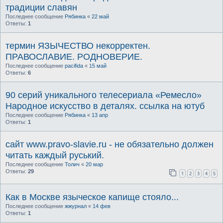
традиции славян
Последнее сообщение
Рябинка
«
22 май
Ответы:
1
термин ЯЗЫЧЕСТВО некорректен.
ПРАВОСЛАВИЕ. РОДНОВЕРИЕ.
Последнее сообщение
pacifida
«
15 май
Ответы:
6
90 серий уникального телесериала «Ремесло»
Народное искусство в деталях. ссылка на ютуб
Последнее сообщение
Рябинка
«
13 апр
Ответы:
1
сайт www.pravo-slavie.ru - не обязательно должен
читать каждый руський.
Последнее сообщение
Толич
«
20 мар
Ответы:
29
1
2
3
4
5
Как в Москве языческое капище стояло...
Последнее сообщение
жжурнал
«
14 фев
Ответы:
1