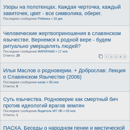
Узоры на полотенцах. Каждая черточка, каждый
завиточек, цвет - все символика, оберег.
Последнее сообщение
Рябинка
«
18 дек
Человеческие жертвоприношения в славянском
язычестве. Вернемся к родной вере - будем
ритуально умерщвлять людей?
Последнее сообщение
МАРИНА68
«
17 ноя
Ответы:
29
1
2
3
4
5
Илья Маслов о родноверии. + Доброслав: Лекция
о Славянском Язычестве (2006)
Последнее сообщение
казак
«
06 ноя
Ответы:
6
Суть язычества. Родноверие как смертный бич
против идеологий врагов землян
Последнее сообщение
Водитель МТ-ЛБ
«
03 ноя
Ответы:
1
ПАСХА. Беседы о народном пении и миcтичеcкой