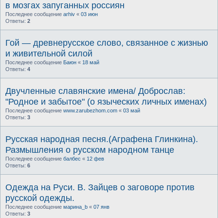
в мозгах запуганных россиян
Последнее сообщение
arhiv
«
03 июн
Ответы:
2
Гой — древнерусское слово, связанное с жизнью
и живительной силой
Последнее сообщение
Баюн
«
18 май
Ответы:
4
Двучленные славянские имена/ Доброслав:
"Родное и забытое" (о языческих личных именах)
Последнее сообщение
www.zarubezhom.com
«
03 май
Ответы:
3
Русская народная песня.(Аграфена Глинкина).
Размышления о русском народном танце
Последнее сообщение
балбес
«
12 фев
Ответы:
6
Одежда на Руси. В. Зайцев о заговоре против
русской одежды.
Последнее сообщение
марина_b
«
07 янв
Ответы:
3