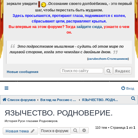
зеркале увидите
.Осознание своего долбоёбизма, - это первый
шаг, чтобы перестать быть мудаком.
Здесь просыпаются, протирают глаза, поднимаются с колен,
сбрасывают цепи, расправляют крылья.
Вы впервые на этом форуме? Тогда
зайдите сюда
, узнаете о чем
он.
Это подростковое мышление - судить об этом мире по
лицевой стороне, когда это чемодан с двойным дном.
(
zarubezhom-Столешников
)
Яндекс
Новые сообщения
Вход
Список форумов
Взгляд на Россию с разных точек зрения.
ЯЗЫЧЕСТВО. РОДНОВЕРИЕ.
о
ЯЗЫЧЕСТВО. РОДНОВЕРИЕ.
и
История Руси глазами Родноверов.
с
110 тем • Страница
1
из
1
к
Поиск
Расширенный поиск
Новая тема