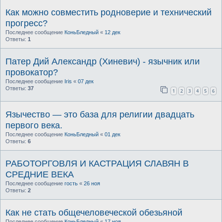
Как можно совместить родноверие и технический
прогресс?
Последнее сообщение
КоньБледный
«
12 дек
Ответы:
1
Патер Дий Александр (Хиневич) - язычник или
провокатор?
Последнее сообщение
Iris
«
07 дек
Ответы:
37
1
2
3
4
5
6
Язычество — это база для религии двадцать
первого века.
Последнее сообщение
КоньБледный
«
01 дек
Ответы:
6
РАБОТОРГОВЛЯ И КАСТРАЦИЯ СЛАВЯН В
СРЕДНИЕ ВЕКА
Последнее сообщение
гость
«
26 ноя
Ответы:
2
Как не стать общечеловеческой обезьяной
Последнее сообщение
КоньБледный
«
17 ноя