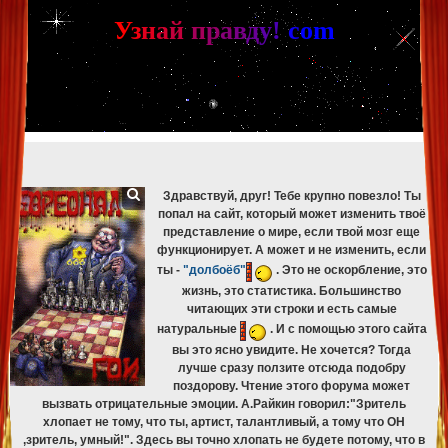
[phpBB Debug] PHP Warning
: in file
[ROOT]/phpbb/db/driver/mysqli.php
on line
265
:
mysqli_fetch_assoc(): Couldn't fetch mysqli_result
У
з
н
а
й
п
р
а
в
д
у
!
c
om
[phpBB Debug] PHP Warning
: in file
[ROOT]/phpbb/db/driver/mysqli.php
on line
329
:
mysqli_free_result(): Couldn't fetch mysqli_result
[phpBB Debug] PHP Warning
: in file
[ROOT]/phpbb/db/driver/mysqli.php
on line
265
:
mysqli_fetch_assoc(): Couldn't fetch mysqli_result
[phpBB Debug] PHP Warning
: in file
[ROOT]/phpbb/db/driver/mysqli.php
on line
329
:
mysqli_free_result(): Couldn't fetch mysqli_result
[phpBB Debug] PHP Warning
: in file
[ROOT]/phpbb/db/driver/mysqli.php
on line
265
:
mysqli_fetch_assoc(): Couldn't fetch mysqli_result
[phpBB Debug] PHP Warning
: in file
[ROOT]/phpbb/db/driver/mysqli.php
on line
329
:
mysqli_free_result(): Couldn't fetch mysqli_result
Здравствуй, друг! Тебе крупно повезло! Ты
попал на сайт, который может изменить твоё
представление о мире, если твой мозг еще
функционирует. А может и не изменить, если
ты -
"долбоёб"
. Это не оскорбление, это
жизнь, это статистика. Большинство
читающих эти строки и есть самые
натуральные
. И с помощью этого сайта
вы это ясно увидите. Не хочется? Тогда
лучше сразу ползите отсюда подобру
поздорову. Чтение этого форума может
вызвать отрицательные эмоции. А.Райкин говорил:"Зритель
хлопает не тому, что ты, артист, талантливый, а тому что ОН
,зритель, умный!". Здесь вы точно хлопать не будете потому, что в