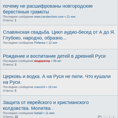
почему не расшифрованы новгородские
берестяные грамоты
Последнее сообщение
www.zarubezhom.com
«
21 ноя
Ответы:
1
Славянская свадьба. Цикл аудио-бесед от А до Я.
Глубоко, народно, образно...
Последнее сообщение
Рябинка
«
12 ноя
Рождение и воспитание детей в древней Руси
Последнее сообщение
модератор
«
09 окт
Ответы:
2
Церковь и водка. А на Руси не пили. Что кушали
на Руси.
Последнее сообщение
сокол14
«
18 сен
Ответы:
5
Защита от еврейского и христианского
колдовства. Молитва .
Последнее сообщение
Бабай
«
11 июн
Ответы:
16
1
2
3