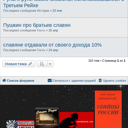
Третьем Рейхе
Последнее сообщение
Историк
«
20 янв
Пушкин про братьев славян
Последнее сообщение
Гость
«
25 апр
славяне отдавали от своего дохода 10%
Последнее сообщение
Гость
«
24 апр
110 тем • Страница
1
из
1
Новая тема
Список форумов
Связаться с администрацией
Удалить cookies