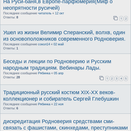
На Руси-баня,в Европе-парфюмерия(Миф о
неопрятности русичей)
Последнее сообщение
читатель
«
12 окт
Ответы:
8
1
2
Ушел из жизни Велимир Сперанский, волхв, один
из основоположников современного Родноверия.
Последнее сообщение
сокол14
«
02 май
Ответы:
1
Беседы и лекции по Родноверию и Русским
народным традициям. Вебинары Лады.
Последнее сообщение
Рябинка
«
05 апр
Ответы:
28
1
2
3
4
5
Традиционный русский костюм XIX-XX веков-
коллекционер и собиратель Сергей Глебушкин
Последнее сообщение
Рябинка
«
22 ноя
Ответы:
6
дискредитация Родноверия средствами сми-
связать с фашистами, скинхедами, преступниками