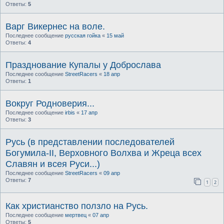
Ответы:
5
Варг Викернес на воле.
Последнее сообщение
русская гойка
«
15 май
Ответы:
4
Празднование Купалы у Доброслава
Последнее сообщение
StreetRacers
«
18 апр
Ответы:
1
Вокруг Родноверия...
Последнее сообщение
irbis
«
17 апр
Ответы:
3
Русь (в представлении последователей
Богумила-II, Верховного Волхва и Жреца всех
Славян и всея Руси...)
Последнее сообщение
StreetRacers
«
09 апр
Ответы:
7
1
2
Как христианство ползло на Русь.
Последнее сообщение
мертвец
«
07 апр
Ответы:
5