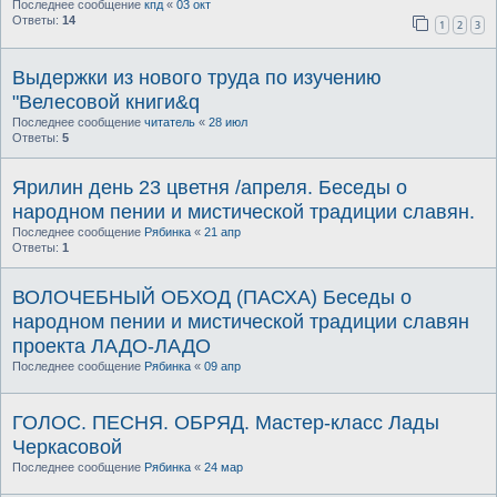
Последнее сообщение
кпд
«
03 окт
Ответы:
14
1
2
3
Выдержки из нового труда по изучению
"Велесовой книги&q
Последнее сообщение
читатель
«
28 июл
Ответы:
5
Ярилин день 23 цветня /апреля. Беседы о
народном пении и миcтичеcкой традиции славян.
Последнее сообщение
Рябинка
«
21 апр
Ответы:
1
ВОЛОЧЕБНЫЙ ОБХОД (ПАСХА) Беседы о
народном пении и миcтичеcкой традиции славян
проекта ЛАДО-ЛАДО
Последнее сообщение
Рябинка
«
09 апр
ГОЛОС. ПЕСНЯ. ОБРЯД. Мастер-класс Лады
Черкасовой
Последнее сообщение
Рябинка
«
24 мар