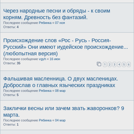
Через народные песни и обряды - к своим
корням. Древность без фантазий.
Последнее сообщение
Рябинка
«
07 ноя
Ответы:
4
Происхождение слов «Рос - Русь - Россия-
Русский» Они имеют иудейское происхождение...
(любопытная версия)
Последнее сообщение
vgyh
«
16 июн
Ответы:
35
1
2
3
4
5
6
Фальшивая масленница. О двух масленицах.
Доброслав о главных языческих праздниках
Последнее сообщение
Рябинка
«
08 мар
Ответы:
5
Заклички весны или зачем звать жаворонков? 9
марта.
Последнее сообщение
Рябинка
«
04 мар
Ответы:
1