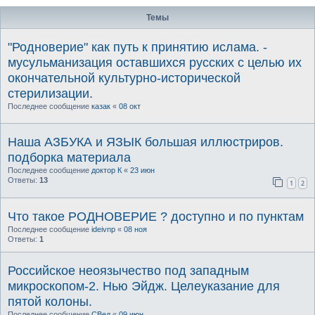
Темы
"Родноверие" как путь к принятию ислама. -
мусульманизация оставшихся русских с целью их
окончательной культурно-исторической
стерилизации.
Последнее сообщение
казак
«
08 окт
Наша АЗБУКА и ЯЗЫК большая иллюстриров.
подборка материала
Последнее сообщение
доктор К
«
23 июн
Ответы:
13
1
2
Что такое РОДНОВЕРИЕ ? доступно и по пунктам
Последнее сообщение
ideivnp
«
08 ноя
Ответы:
1
Российское неоязычество под западным
микроскопом-2. Нью Эйдж. Целеуказание для
пятой колоны.
Последнее сообщение
СВед
«
09 июн