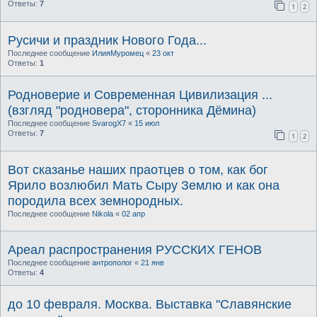
Ответы:
7
1
2
Русичи и праздник Нового Года...
Последнее сообщение
ИлияМуромец
«
23 окт
Ответы:
1
Родноверие и Современная Цивилизация ...
(взгляд "родновера", сторонника Дёмина)
Последнее сообщение
SvarogX7
«
15 июл
Ответы:
7
1
2
Вот сказанье наших праотцев о том, как бог
Ярило возлюбил Мать Сыру Землю и как она
породила всех земнородных.
Последнее сообщение
Nikola
«
02 апр
Ареал распространения РУССКИХ ГЕНОВ
Последнее сообщение
антрополог
«
21 янв
Ответы:
4
до 10 февраля. Москва. Выставка "Славянские