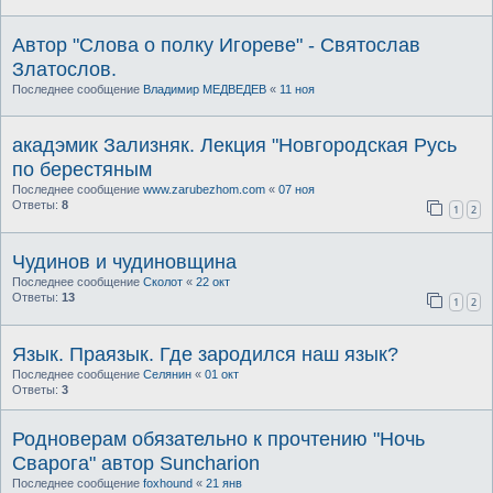
Автор "Слова о полку Игореве" - Святослав
Златослов.
Последнее сообщение
Владимир МЕДВЕДЕВ
«
11 ноя
акадэмик Зализняк. Лекция "Новгородская Русь
по берестяным
Последнее сообщение
www.zarubezhom.com
«
07 ноя
Ответы:
8
1
2
Чудинов и чудиновщина
Последнее сообщение
Сколот
«
22 окт
Ответы:
13
1
2
Язык. Праязык. Где зародился наш язык?
Последнее сообщение
Селянин
«
01 окт
Ответы:
3
Родноверам обязательно к прочтению "Ночь
Сварога" автор Suncharion
Последнее сообщение
foxhound
«
21 янв