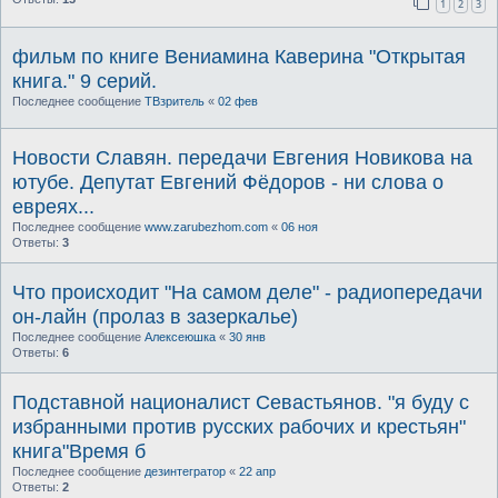
1
2
3
фильм по книге Вениамина Каверина "Открытая
книга." 9 серий.
Последнее сообщение
ТВзритель
«
02 фев
Новости Славян. передачи Евгения Новикова на
ютубе. Депутат Евгений Фёдоров - ни слова о
евреях...
Последнее сообщение
www.zarubezhom.com
«
06 ноя
Ответы:
3
Что происходит "На самом деле" - радиопередачи
он-лайн (пролаз в зазеркалье)
Последнее сообщение
Алексеюшка
«
30 янв
Ответы:
6
Подставной националист Севастьянов. "я буду с
избранными против русских рабочих и крестьян"
книга"Время б
Последнее сообщение
дезинтегратор
«
22 апр
Ответы:
2