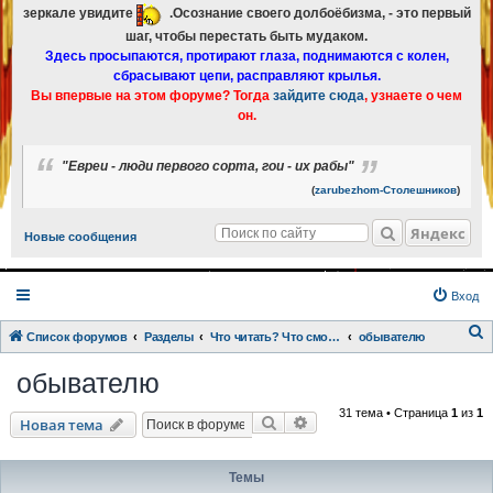
зеркале увидите
.Осознание своего долбоёбизма, - это первый
шаг, чтобы перестать быть мудаком.
Здесь просыпаются, протирают глаза, поднимаются с колен,
сбрасывают цепи, расправляют крылья.
Вы впервые на этом форуме? Тогда
зайдите сюда
, узнаете о чем
он.
"Евреи - люди первого сорта, гои - их рабы"
(
zarubezhom-Столешников
)
Яндекс
Новые сообщения
Вход
Список форумов
Разделы
Что читать? Что смотреть? Книги и фильмы в кратком изложении
обывателю
о
обывателю
и
31 тема • Страница
1
из
1
с
Поиск
Расширенный поиск
Новая тема
к
Темы