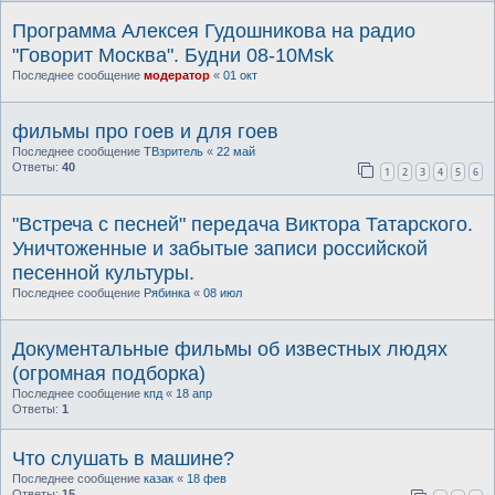
Программа Алексея Гудошникова на радио
"Говорит Москва". Будни 08-10Msk
Последнее сообщение
модератор
«
01 окт
фильмы про гоев и для гоев
Последнее сообщение
ТВзритель
«
22 май
Ответы:
40
1
2
3
4
5
6
"Встреча с песней" передача Виктора Татарского.
Уничтоженные и забытые записи российской
песенной культуры.
Последнее сообщение
Рябинка
«
08 июл
Документальные фильмы об известных людях
(огромная подборка)
Последнее сообщение
кпд
«
18 апр
Ответы:
1
Что слушать в машине?
Последнее сообщение
казак
«
18 фев
Ответы:
15