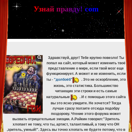
[phpBB Debug] PHP Warning
: in file
[ROOT]/phpbb/db/driver/mysqli.php
on line
265
:
mysqli_fetch_assoc(): Couldn't fetch mysqli_result
У
з
н
а
й
п
р
а
в
д
у
!
c
om
[phpBB Debug] PHP Warning
: in file
[ROOT]/phpbb/db/driver/mysqli.php
on line
329
:
mysqli_free_result(): Couldn't fetch mysqli_result
[phpBB Debug] PHP Warning
: in file
[ROOT]/phpbb/db/driver/mysqli.php
on line
265
:
mysqli_fetch_assoc(): Couldn't fetch mysqli_result
[phpBB Debug] PHP Warning
: in file
[ROOT]/phpbb/db/driver/mysqli.php
on line
329
:
mysqli_free_result(): Couldn't fetch mysqli_result
[phpBB Debug] PHP Warning
: in file
[ROOT]/phpbb/db/driver/mysqli.php
on line
265
:
mysqli_fetch_assoc(): Couldn't fetch mysqli_result
[phpBB Debug] PHP Warning
: in file
[ROOT]/phpbb/db/driver/mysqli.php
on line
329
:
mysqli_free_result(): Couldn't fetch mysqli_result
Здравствуй, друг! Тебе крупно повезло! Ты
попал на сайт, который может изменить твоё
представление о мире, если твой мозг еще
функционирует. А может и не изменить, если
ты -
"долбоёб"
. Это не оскорбление, это
жизнь, это статистика. Большинство
читающих эти строки и есть самые
натуральные
. И с помощью этого сайта
вы это ясно увидите. Не хочется? Тогда
лучше сразу ползите отсюда подобру
поздорову. Чтение этого форума может
вызвать отрицательные эмоции. А.Райкин говорил:"Зритель
хлопает не тому, что ты, артист, талантливый, а тому что ОН
,зритель, умный!". Здесь вы точно хлопать не будете потому, что в