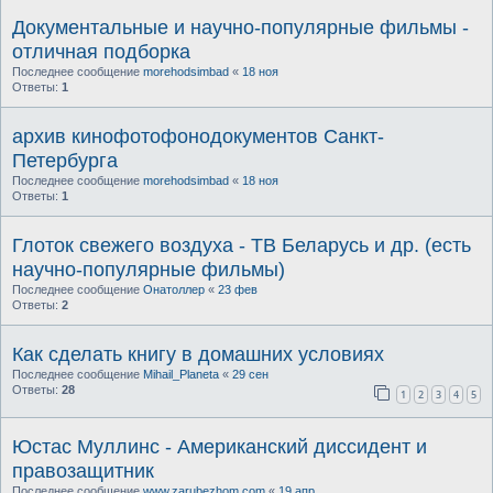
Документальные и научно-популярные фильмы -
отличная подборка
Последнее сообщение
morehodsimbad
«
18 ноя
Ответы:
1
архив кинофотофонодокументов Санкт-
Петербурга
Последнее сообщение
morehodsimbad
«
18 ноя
Ответы:
1
Глоток свежего воздуха - ТВ Беларусь и др. (есть
научно-популярные фильмы)
Последнее сообщение
Онатоллер
«
23 фев
Ответы:
2
Как сделать книгу в домашних условиях
Последнее сообщение
Mihail_Planeta
«
29 сен
Ответы:
28
1
2
3
4
5
Юстас Муллинс - Американский диссидент и
правозащитник
Последнее сообщение
www.zarubezhom.com
«
19 апр