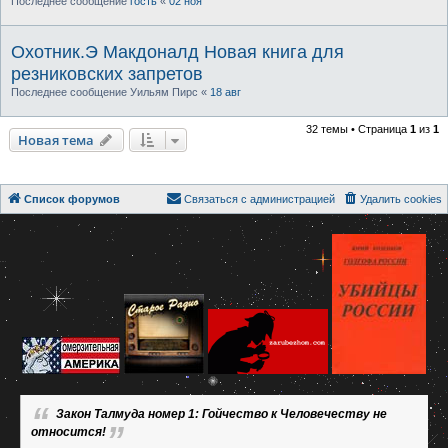
Последнее сообщение
гость
«
02 ноя
Охотник.Э Макдоналд Новая книга для
резниковских запретов
Последнее сообщение
Уильям Пирс
«
18 авг
32 темы • Страница
1
из
1
Новая тема
Список форумов
Связаться с администрацией
Удалить cookies
Закон Талмуда номер 1: Гойчество к Человечеству не
относится!