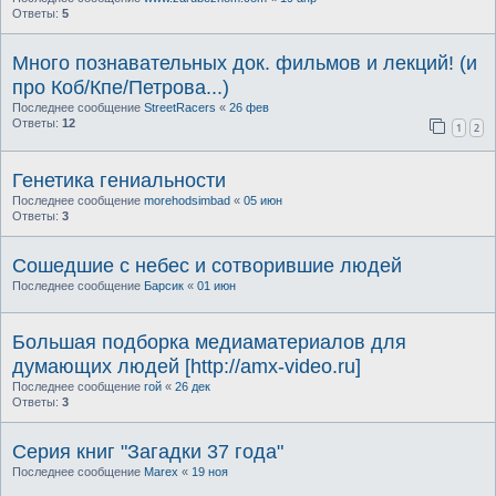
Ответы:
5
Много познавательных док. фильмов и лекций! (и
про Коб/Кпе/Петрова...)
Последнее сообщение
StreetRacers
«
26 фев
Ответы:
12
1
2
Генетика гениальности
Последнее сообщение
morehodsimbad
«
05 июн
Ответы:
3
Сошедшие с небес и сотворившие людей
Последнее сообщение
Барсик
«
01 июн
Большая подборка медиаматериалов для
думающих людей [http://amx-video.ru]
Последнее сообщение
гой
«
26 дек
Ответы:
3
Серия книг "Загадки 37 года"
Последнее сообщение
Marex
«
19 ноя