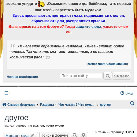
зеркале увидите
.Осознание своего долбоёбизма, - это первый
шаг, чтобы перестать быть мудаком.
Здесь просыпаются, протирают глаза, поднимаются с колен,
сбрасывают цепи, расправляют крылья.
Вы впервые на этом форуме? Тогда
зайдите сюда
, узнаете о чем
он.
Ум - главное определение человека. Умнее - значит более
человек. Так что это мы - гои - животные, а не высшая
космическая раса!
(
zarubezhom-Столешников
)
Яндекс
Новые сообщения
Вход
Список форумов
Разделы
Что читать? Что смотреть? Книги и фильмы в кратком изложении
другое
о
другое
и
малозначимое, не важное, почти мусор
с
32 темы • Страница
1
из
1
к
Поиск
Расширенный поиск
Новая тема