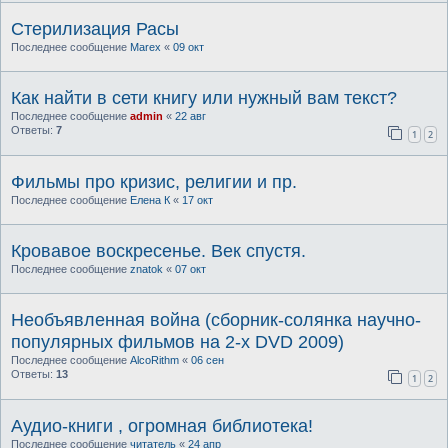
Стерилизация Расы
Последнее сообщение
Marex
«
09 окт
Как найти в сети книгу или нужный вам текст?
Последнее сообщение
admin
«
22 авг
Ответы:
7
1
2
Фильмы про кризис, религии и пр.
Последнее сообщение
Елена К
«
17 окт
Кровавое воскресенье. Век спустя.
Последнее сообщение
znatok
«
07 окт
Необъявленная война (сборник-солянка научно-
популярных фильмов на 2-х DVD 2009)
Последнее сообщение
AlcoRithm
«
06 сен
Ответы:
13
1
2
Аудио-книги , огромная библиотека!
Последнее сообщение
читатель
«
24 апр