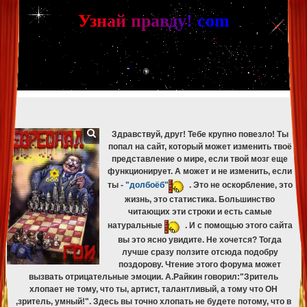
[phpBB Debug] PHP Warning
: in file
[ROOT]/phpbb/db/driver/mysqli.php
on line
265
:
mysqli_fetch_assoc(): Couldn't fetch mysqli_result
У
з
н
а
й
п
р
а
в
д
у
!
c
om
[phpBB Debug] PHP Warning
: in file
[ROOT]/phpbb/db/driver/mysqli.php
on line
329
:
mysqli_free_result(): Couldn't fetch mysqli_result
[phpBB Debug] PHP Warning
: in file
[ROOT]/phpbb/db/driver/mysqli.php
on line
265
:
mysqli_fetch_assoc(): Couldn't fetch mysqli_result
[phpBB Debug] PHP Warning
: in file
[ROOT]/phpbb/db/driver/mysqli.php
on line
329
:
mysqli_free_result(): Couldn't fetch mysqli_result
[phpBB Debug] PHP Warning
: in file
[ROOT]/phpbb/db/driver/mysqli.php
on line
265
:
mysqli_fetch_assoc(): Couldn't fetch mysqli_result
[phpBB Debug] PHP Warning
: in file
[ROOT]/phpbb/db/driver/mysqli.php
on line
329
:
mysqli_free_result(): Couldn't fetch mysqli_result
Здравствуй, друг! Тебе крупно повезло! Ты
попал на сайт, который может изменить твоё
представление о мире, если твой мозг еще
функционирует. А может и не изменить, если
ты -
"долбоёб"
. Это не оскорбление, это
жизнь, это статистика. Большинство
читающих эти строки и есть самые
натуральные
. И с помощью этого сайта
вы это ясно увидите. Не хочется? Тогда
лучше сразу ползите отсюда подобру
поздорову. Чтение этого форума может
вызвать отрицательные эмоции. А.Райкин говорил:"Зритель
хлопает не тому, что ты, артист, талантливый, а тому что ОН
,зритель, умный!". Здесь вы точно хлопать не будете потому, что в