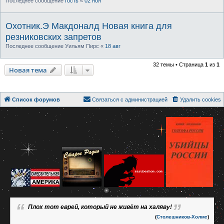
Последнее сообщение
гость
«
02 ноя
Охотник.Э Макдоналд Новая книга для
резниковских запретов
Последнее сообщение
Уильям Пирс
«
18 авг
32 темы • Страница
1
из
1
Новая тема
Список форумов
Связаться с администрацией
Удалить cookies
Плох тот еврей, который не живёт на халяву!
(
Столешников-Холмс
)