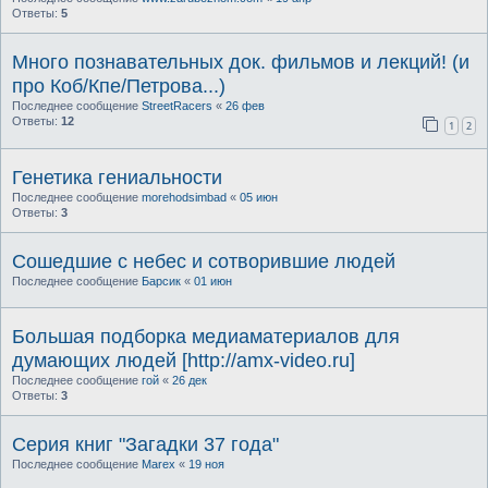
Ответы:
5
Много познавательных док. фильмов и лекций! (и
про Коб/Кпе/Петрова...)
Последнее сообщение
StreetRacers
«
26 фев
Ответы:
12
1
2
Генетика гениальности
Последнее сообщение
morehodsimbad
«
05 июн
Ответы:
3
Сошедшие с небес и сотворившие людей
Последнее сообщение
Барсик
«
01 июн
Большая подборка медиаматериалов для
думающих людей [http://amx-video.ru]
Последнее сообщение
гой
«
26 дек
Ответы:
3
Серия книг "Загадки 37 года"
Последнее сообщение
Marex
«
19 ноя