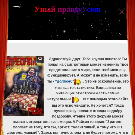
[phpBB Debug] PHP Warning
: in file
[ROOT]/phpbb/db/driver/mysqli.php
on line
265
:
mysqli_fetch_assoc(): Couldn't fetch mysqli_result
У
з
н
а
й
п
р
а
в
д
у
!
c
om
[phpBB Debug] PHP Warning
: in file
[ROOT]/phpbb/db/driver/mysqli.php
on line
329
:
mysqli_free_result(): Couldn't fetch mysqli_result
[phpBB Debug] PHP Warning
: in file
[ROOT]/phpbb/db/driver/mysqli.php
on line
265
:
mysqli_fetch_assoc(): Couldn't fetch mysqli_result
[phpBB Debug] PHP Warning
: in file
[ROOT]/phpbb/db/driver/mysqli.php
on line
329
:
mysqli_free_result(): Couldn't fetch mysqli_result
[phpBB Debug] PHP Warning
: in file
[ROOT]/phpbb/db/driver/mysqli.php
on line
265
:
mysqli_fetch_assoc(): Couldn't fetch mysqli_result
[phpBB Debug] PHP Warning
: in file
[ROOT]/phpbb/db/driver/mysqli.php
on line
329
:
mysqli_free_result(): Couldn't fetch mysqli_result
Здравствуй, друг! Тебе крупно повезло! Ты
попал на сайт, который может изменить твоё
представление о мире, если твой мозг еще
функционирует. А может и не изменить, если
ты -
"долбоёб"
. Это не оскорбление, это
жизнь, это статистика. Большинство
читающих эти строки и есть самые
натуральные
. И с помощью этого сайта
вы это ясно увидите. Не хочется? Тогда
лучше сразу ползите отсюда подобру
поздорову. Чтение этого форума может
вызвать отрицательные эмоции. А.Райкин говорил:"Зритель
хлопает не тому, что ты, артист, талантливый, а тому что ОН
,зритель, умный!". Здесь вы точно хлопать не будете потому, что в