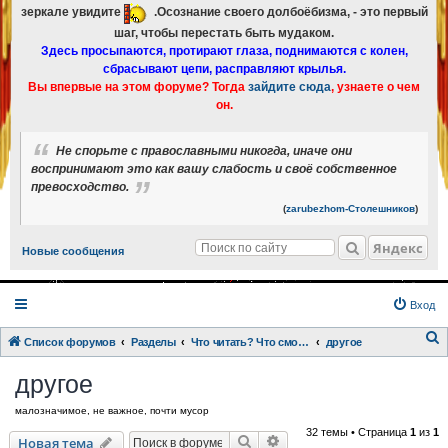
зеркале увидите
.Осознание своего долбоёбизма, - это первый
шаг, чтобы перестать быть мудаком.
Здесь просыпаются, протирают глаза, поднимаются с колен,
сбрасывают цепи, расправляют крылья.
Вы впервые на этом форуме? Тогда
зайдите сюда
, узнаете о чем
он.
Не спорьте с православными никогда, иначе они
воспринимают это как вашу слабость и своё собственное
превосходство.
(
zarubezhom-Столешников
)
Яндекс
Новые сообщения
Вход
Список форумов
Разделы
Что читать? Что смотреть? Книги и фильмы в кратком изложении
другое
о
другое
и
малозначимое, не важное, почти мусор
с
32 темы • Страница
1
из
1
к
Поиск
Расширенный поиск
Новая тема