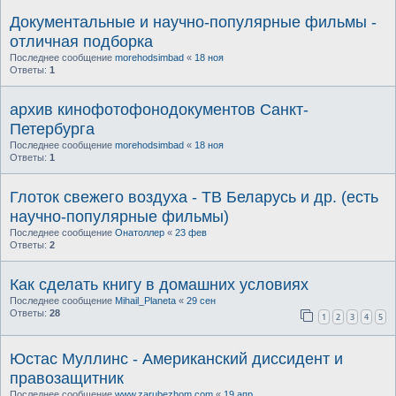
Документальные и научно-популярные фильмы -
отличная подборка
Последнее сообщение
morehodsimbad
«
18 ноя
Ответы:
1
архив кинофотофонодокументов Санкт-
Петербурга
Последнее сообщение
morehodsimbad
«
18 ноя
Ответы:
1
Глоток свежего воздуха - ТВ Беларусь и др. (есть
научно-популярные фильмы)
Последнее сообщение
Онатоллер
«
23 фев
Ответы:
2
Как сделать книгу в домашних условиях
Последнее сообщение
Mihail_Planeta
«
29 сен
Ответы:
28
1
2
3
4
5
Юстас Муллинс - Американский диссидент и
правозащитник
Последнее сообщение
www.zarubezhom.com
«
19 апр