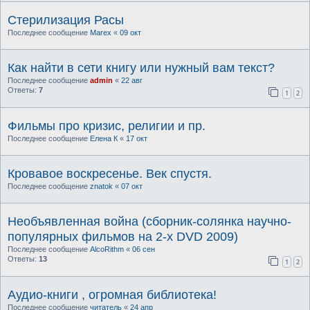
Стерилизация Расы
Последнее сообщение
Marex
«
09 окт
Как найти в сети книгу или нужный вам текст?
Последнее сообщение
admin
«
22 авг
Ответы:
7
1
2
Фильмы про кризис, религии и пр.
Последнее сообщение
Елена К
«
17 окт
Кровавое воскресенье. Век спустя.
Последнее сообщение
znatok
«
07 окт
Необъявленная война (сборник-солянка научно-
популярных фильмов на 2-х DVD 2009)
Последнее сообщение
AlcoRithm
«
06 сен
Ответы:
13
1
2
Аудио-книги , огромная библиотека!
Последнее сообщение
читатель
«
24 апр