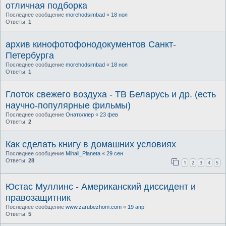
отличная подборка
Последнее сообщение
morehodsimbad
«
18 ноя
Ответы:
1
архив кинофотофонодокументов Санкт-
Петербурга
Последнее сообщение
morehodsimbad
«
18 ноя
Ответы:
1
Глоток свежего воздуха - ТВ Беларусь и др. (есть
научно-популярные фильмы)
Последнее сообщение
Онатоллер
«
23 фев
Ответы:
2
Как сделать книгу в домашних условиях
Последнее сообщение
Mihail_Planeta
«
29 сен
Ответы:
28
1
2
3
4
5
Юстас Муллинс - Американский диссидент и
правозащитник
Последнее сообщение
www.zarubezhom.com
«
19 апр
Ответы:
5