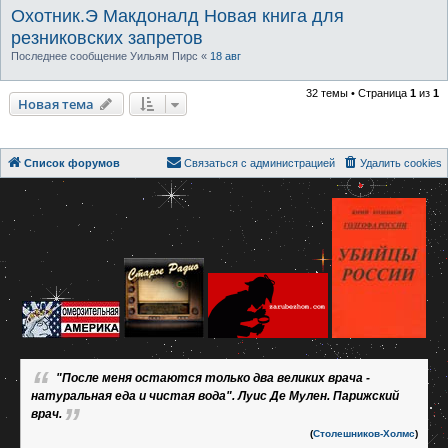
Охотник.Э Макдоналд Новая книга для
резниковских запретов
Последнее сообщение
Уильям Пирс
«
18 авг
32 темы • Страница
1
из
1
Новая тема
Список форумов
Связаться с администрацией
Удалить cookies
"После меня остаются только два великих врача -
натуральная еда и чистая вода". Луис Де Мулен. Парижский
врач.
(
Столешников-Холмс
)