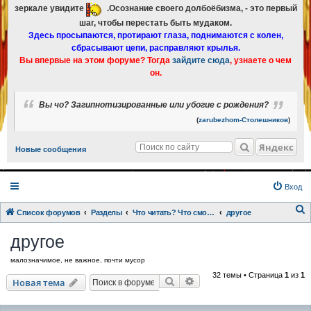
зеркале увидите
.Осознание своего долбоёбизма, - это первый
шаг, чтобы перестать быть мудаком.
Здесь просыпаются, протирают глаза, поднимаются с колен,
сбрасывают цепи, расправляют крылья.
Вы впервые на этом форуме? Тогда
зайдите сюда
, узнаете о чем
он.
Вы чо? Загипнотизированные или убогие с рождения?
(
zarubezhom-Столешников
)
Яндекс
Новые сообщения
Вход
Список форумов
Разделы
Что читать? Что смотреть? Книги и фильмы в кратком изложении
другое
о
другое
и
малозначимое, не важное, почти мусор
с
32 темы • Страница
1
из
1
к
Поиск
Расширенный поиск
Новая тема