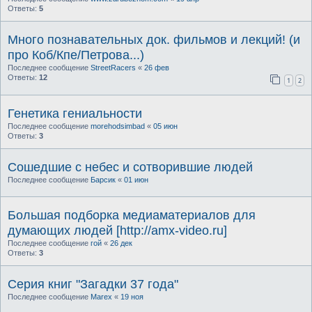
Ответы:
5
Много познавательных док. фильмов и лекций! (и
про Коб/Кпе/Петрова...)
Последнее сообщение
StreetRacers
«
26 фев
Ответы:
12
1
2
Генетика гениальности
Последнее сообщение
morehodsimbad
«
05 июн
Ответы:
3
Сошедшие с небес и сотворившие людей
Последнее сообщение
Барсик
«
01 июн
Большая подборка медиаматериалов для
думающих людей [http://amx-video.ru]
Последнее сообщение
гой
«
26 дек
Ответы:
3
Серия книг "Загадки 37 года"
Последнее сообщение
Marex
«
19 ноя