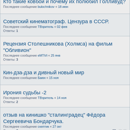
Кто такие ковбои и почему их полюбил Голливуд?
Последнее сообщение
bulochnikov
«
18 июн
Советский кинематограф. Цензура в СССР.
Последнее сообщение
ТВзритель
«
02 фев
Ответы:
1
Рецензия Столешникова (Холмса) на фильм
"Обливион"
Последнее сообщение
eMTiVi
«
25 янв
Ответы:
3
Кин-дза-дза и дивный новый мир
Последнее сообщение
Баюн
«
15 ноя
Ирония судьбы -2
Последнее сообщение
ТВзритель
«
14 ноя
Ответы:
2
отзыв на кинишко "сталинградец" Фёдора
Сергеевича Бондарчука.
Последнее сообщение
скептик
«
27 окт