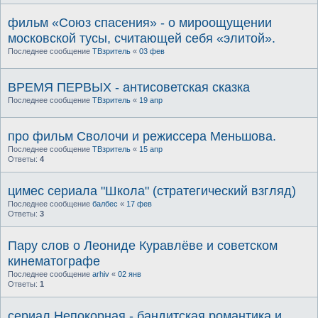
фильм «Союз спасения» - о мироощущении
московской тусы, считающей себя «элитой».
Последнее сообщение
ТВзритель
«
03 фев
ВРЕМЯ ПЕРВЫХ - антисоветская сказка
Последнее сообщение
ТВзритель
«
19 апр
про фильм Сволочи и режиссера Меньшова.
Последнее сообщение
ТВзритель
«
15 апр
Ответы:
4
цимес сериала "Школа" (стратегический взгляд)
Последнее сообщение
балбес
«
17 фев
Ответы:
3
Пару слов о Леониде Куравлёве и советском
кинематографе
Последнее сообщение
arhiv
«
02 янв
Ответы:
1
сериал Непокорная - бандитская романтика и