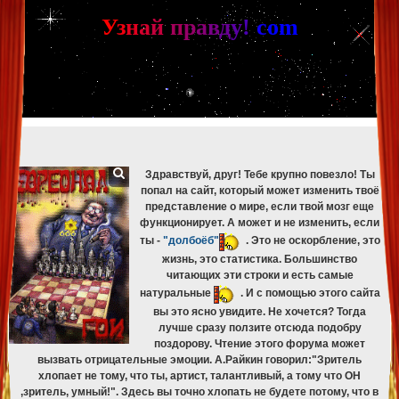
[phpBB Debug] PHP Warning
: in file
[ROOT]/phpbb/db/driver/mysqli.php
on line
265
:
mysqli_fetch_assoc(): Couldn't fetch mysqli_result
У
з
н
а
й
п
р
а
в
д
у
!
c
om
[phpBB Debug] PHP Warning
: in file
[ROOT]/phpbb/db/driver/mysqli.php
on line
329
:
mysqli_free_result(): Couldn't fetch mysqli_result
[phpBB Debug] PHP Warning
: in file
[ROOT]/phpbb/db/driver/mysqli.php
on line
265
:
mysqli_fetch_assoc(): Couldn't fetch mysqli_result
[phpBB Debug] PHP Warning
: in file
[ROOT]/phpbb/db/driver/mysqli.php
on line
329
:
mysqli_free_result(): Couldn't fetch mysqli_result
[phpBB Debug] PHP Warning
: in file
[ROOT]/phpbb/db/driver/mysqli.php
on line
265
:
mysqli_fetch_assoc(): Couldn't fetch mysqli_result
[phpBB Debug] PHP Warning
: in file
[ROOT]/phpbb/db/driver/mysqli.php
on line
329
:
mysqli_free_result(): Couldn't fetch mysqli_result
Здравствуй, друг! Тебе крупно повезло! Ты
попал на сайт, который может изменить твоё
представление о мире, если твой мозг еще
функционирует. А может и не изменить, если
ты -
"долбоёб"
. Это не оскорбление, это
жизнь, это статистика. Большинство
читающих эти строки и есть самые
натуральные
. И с помощью этого сайта
вы это ясно увидите. Не хочется? Тогда
лучше сразу ползите отсюда подобру
поздорову. Чтение этого форума может
вызвать отрицательные эмоции. А.Райкин говорил:"Зритель
хлопает не тому, что ты, артист, талантливый, а тому что ОН
,зритель, умный!". Здесь вы точно хлопать не будете потому, что в