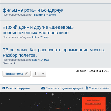
фильм «9 рота» и Бондарчук
Последнее сообщение
ТВзритель
«
20 окт
«Тихий Дон» и другие «шедевры»
новоиспеченных мастеров кино
Последнее сообщение
koto
«
20 мар
ТВ реклама. Как распознать промывание мозгов.
Разбор полётов.
Последнее сообщение
koto
«
14 мар
Ответы:
2
31 тема • Страница
1
из
1
Новая тема
Список форумов
Связаться с администрацией
Удалить cookies