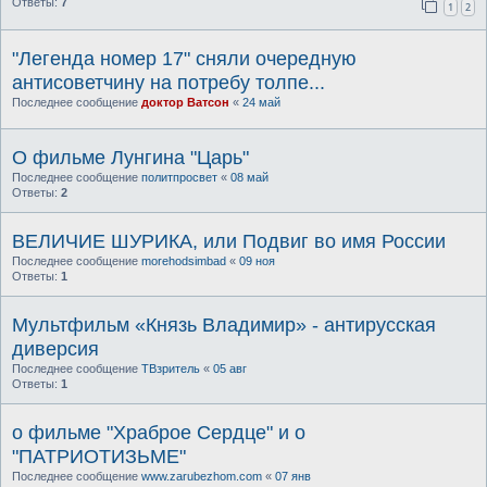
Ответы:
7
1
2
"Легенда номер 17" сняли очередную
антисоветчину на потребу толпе...
Последнее сообщение
доктор Ватсон
«
24 май
О фильме Лунгина "Царь"
Последнее сообщение
политпросвет
«
08 май
Ответы:
2
ВЕЛИЧИЕ ШУРИКА, или Подвиг во имя России
Последнее сообщение
morehodsimbad
«
09 ноя
Ответы:
1
Мультфильм «Князь Владимир» - антирусская
диверсия
Последнее сообщение
ТВзритель
«
05 авг
Ответы:
1
о фильме "Храброе Сердце" и о
"ПАТРИОТИЗЬМЕ"
Последнее сообщение
www.zarubezhom.com
«
07 янв