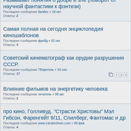
научной фантастики к фэнтези)
Последнее сообщение
балбес
«
16 окт
Ответы:
2
Самая полная на сегодня энциклопедия
киношаблонов
Последнее сообщение
фрейд
«
02 окт
Ответы:
4
Советский кинематограф как орудие разрушения
СССР.
Последнее сообщение
ТВзритель
«
24 сен
Ответы:
17
1
2
3
Влияние фильмов на энергетику человека
Последнее сообщение
читатель
«
08 авг
Ответы:
2
про кино, Голливуд. "Страсти Христовы" Мэл
Гибсон, Фаренгейт 9/11, Спилберг, Фантомас и др
Последнее сообщение
www.zarubezhom.com
«
09 фев
Ответы:
4