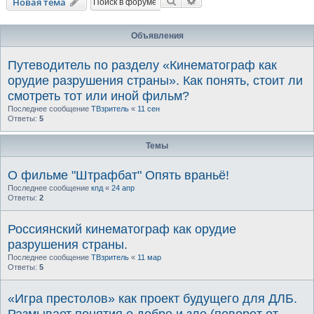
Поиск
Расширенный поиск
Новая тема
Объявления
Путеводитель по разделу «Кинематограф как
орудие разрушения страны». Как понять, стоит ли
смотреть тот или иной фильм?
Последнее сообщение
ТВзритель
«
11 сен
Ответы:
5
Темы
О фильме "Штрафбат" Опять враньё!
Последнее сообщение
кпд
«
24 апр
Ответы:
2
Россиянский кинематограф как орудие
разрушения страны.
Последнее сообщение
ТВзритель
«
11 мар
Ответы:
5
«Игра престолов» как проект будущего для ДЛБ.
Размывает понятия о добре и зле (поворот от