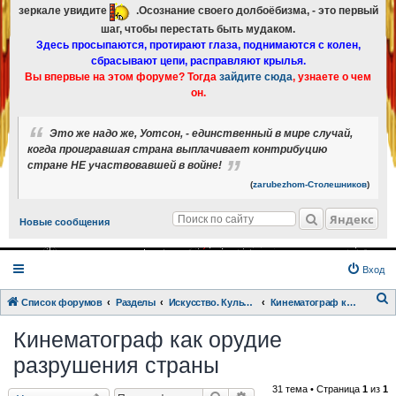
зеркале увидите
.Осознание своего долбоёбизма, - это первый
шаг, чтобы перестать быть мудаком.
Здесь просыпаются, протирают глаза, поднимаются с колен,
сбрасывают цепи, расправляют крылья.
Вы впервые на этом форуме? Тогда
зайдите сюда
, узнаете о чем
он.
Это же надо же, Уотсон, - единственный в мире случай,
когда проигравшая страна выплачивает контрибуцию
стране НЕ участвовавшей в войне!
(
zarubezhom-Столешников
)
Яндекс
Новые сообщения
Вход
Список форумов
Разделы
Искусство. Культурка. Кинцо.
Кинематограф как орудие разрушения страны
о
Кинематограф как орудие
и
разрушения страны
с
к
31 тема • Страница
1
из
1