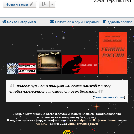
26 тем • Страница
1
из
1
Новая тема
Список форумов
Связаться с администрацией
Удалить cookies
Колострум - это продукт наиболее близкий к тому,
чтобы называться панацеей от всех болезней.
(
Столешников-Холмс
)
Любые материалы с этого форума и форум целиком, можно свободно
использовать и копировать без спросу.
В случае пропажи форума информация тут
uznaipravdu.livejournal.com
копия
yz-p.ru/
архив 2012
uznai-pravdu.com.ru