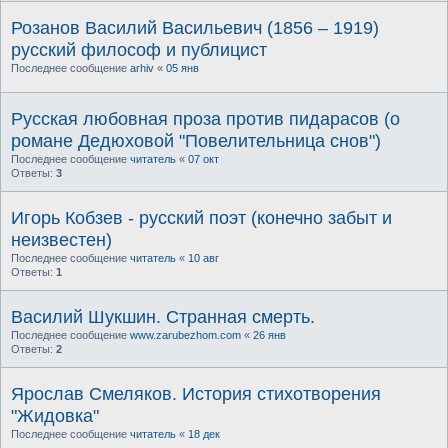
Розанов Василий Васильевич (1856 – 1919)
русский философ и публицист
Последнее сообщение
arhiv
«
05 янв
Русская любовная проза против пидарасов (о
романе Дедюховой "Повелительница снов")
Последнее сообщение
читатель
«
07 окт
Ответы:
3
Игорь Кобзев - русский поэт (конечно забыт и
неизвестен)
Последнее сообщение
читатель
«
10 авг
Ответы:
1
Василий Шукшин. Странная смерть.
Последнее сообщение
www.zarubezhom.com
«
26 янв
Ответы:
2
Ярослав Смеляков. История стихотворения
"Жидовка"
Последнее сообщение
читатель
«
18 дек