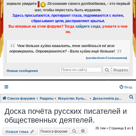
зеркале увидите
.Осознание своего долбоёбизма, - это первый
шаг, чтобы перестать быть мудаком.
Здесь просыпаются, протирают глаза, поднимаются с колен,
сбрасывают цепи, расправляют крылья.
Вы впервые на этом форуме? Тогда
зайдите сюда
, узнаете о чем
он.
Чем больше хуйни навалить, тем заебёшься её всю
опровергать. Опровергается? - Вали хуйни ещё больше!
(
zarubezhom-Столешников
)
Яндекс
Новые сообщения
Вход
Список форумов
Разделы
Искусство. Культурка. Кинцо.
Доска почёта русских писателей и общественных деятелей.
о
Доска почёта русских писателей и
и
общественных деятелей.
с
к
26 тем • Страница
1
из
1
Поиск
Расширенный поиск
Новая тема