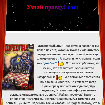
[phpBB Debug] PHP Warning
: in file
[ROOT]/phpbb/db/driver/mysqli.php
on line
265
:
mysqli_fetch_assoc(): Couldn't fetch mysqli_result
У
з
н
а
й
п
р
а
в
д
у
!
c
om
[phpBB Debug] PHP Warning
: in file
[ROOT]/phpbb/db/driver/mysqli.php
on line
329
:
mysqli_free_result(): Couldn't fetch mysqli_result
[phpBB Debug] PHP Warning
: in file
[ROOT]/phpbb/db/driver/mysqli.php
on line
265
:
mysqli_fetch_assoc(): Couldn't fetch mysqli_result
[phpBB Debug] PHP Warning
: in file
[ROOT]/phpbb/db/driver/mysqli.php
on line
329
:
mysqli_free_result(): Couldn't fetch mysqli_result
[phpBB Debug] PHP Warning
: in file
[ROOT]/phpbb/db/driver/mysqli.php
on line
265
:
mysqli_fetch_assoc(): Couldn't fetch mysqli_result
[phpBB Debug] PHP Warning
: in file
[ROOT]/phpbb/db/driver/mysqli.php
on line
329
:
mysqli_free_result(): Couldn't fetch mysqli_result
Здравствуй, друг! Тебе крупно повезло! Ты
попал на сайт, который может изменить твоё
представление о мире, если твой мозг еще
функционирует. А может и не изменить, если
ты -
"долбоёб"
. Это не оскорбление, это
жизнь, это статистика. Большинство
читающих эти строки и есть самые
натуральные
. И с помощью этого сайта
вы это ясно увидите. Не хочется? Тогда
лучше сразу ползите отсюда подобру
поздорову. Чтение этого форума может
вызвать отрицательные эмоции. А.Райкин говорил:"Зритель
хлопает не тому, что ты, артист, талантливый, а тому что ОН
,зритель, умный!". Здесь вы точно хлопать не будете потому, что в