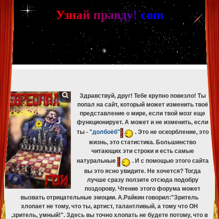
[phpBB Debug] PHP Warning
: in file
[ROOT]/phpbb/db/driver/mysqli.php
on line
265
:
mysqli_fetch_assoc(): Couldn't fetch mysqli_result
У
з
н
а
й
п
р
а
в
д
у
!
c
om
[phpBB Debug] PHP Warning
: in file
[ROOT]/phpbb/db/driver/mysqli.php
on line
329
:
mysqli_free_result(): Couldn't fetch mysqli_result
[phpBB Debug] PHP Warning
: in file
[ROOT]/phpbb/db/driver/mysqli.php
on line
265
:
mysqli_fetch_assoc(): Couldn't fetch mysqli_result
[phpBB Debug] PHP Warning
: in file
[ROOT]/phpbb/db/driver/mysqli.php
on line
329
:
mysqli_free_result(): Couldn't fetch mysqli_result
[phpBB Debug] PHP Warning
: in file
[ROOT]/phpbb/db/driver/mysqli.php
on line
265
:
mysqli_fetch_assoc(): Couldn't fetch mysqli_result
[phpBB Debug] PHP Warning
: in file
[ROOT]/phpbb/db/driver/mysqli.php
on line
329
:
mysqli_free_result(): Couldn't fetch mysqli_result
Здравствуй, друг! Тебе крупно повезло! Ты
попал на сайт, который может изменить твоё
представление о мире, если твой мозг еще
функционирует. А может и не изменить, если
ты -
"долбоёб"
. Это не оскорбление, это
жизнь, это статистика. Большинство
читающих эти строки и есть самые
натуральные
. И с помощью этого сайта
вы это ясно увидите. Не хочется? Тогда
лучше сразу ползите отсюда подобру
поздорову. Чтение этого форума может
вызвать отрицательные эмоции. А.Райкин говорил:"Зритель
хлопает не тому, что ты, артист, талантливый, а тому что ОН
,зритель, умный!". Здесь вы точно хлопать не будете потому, что в