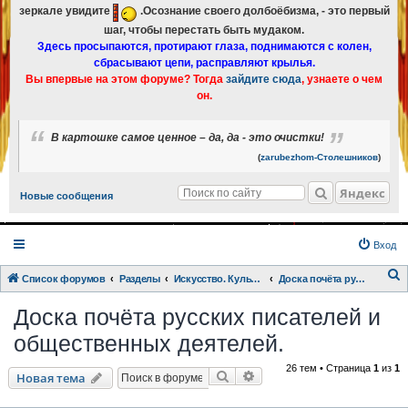
зеркале увидите
.Осознание своего долбоёбизма, - это первый
шаг, чтобы перестать быть мудаком.
Здесь просыпаются, протирают глаза, поднимаются с колен,
сбрасывают цепи, расправляют крылья.
Вы впервые на этом форуме? Тогда
зайдите сюда
, узнаете о чем
он.
В картошке самое ценное – да, да - это очистки!
(
zarubezhom-Столешников
)
Яндекс
Новые сообщения
Вход
Список форумов
Разделы
Искусство. Культурка. Кинцо.
Доска почёта русских писателей и общественных деятелей.
о
Доска почёта русских писателей и
и
общественных деятелей.
с
к
26 тем • Страница
1
из
1
Поиск
Расширенный поиск
Новая тема