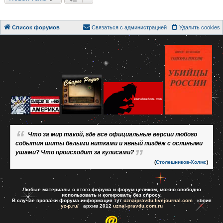
Список форумов
Связаться с администрацией
Удалить cookies
Что за мир такой, где все официальные версии любого
события шиты белыми нитками и явный пиздёж с ослиными
ушами? Что происходит за кулисами?
(
Столешников-Холмс
)
Любые материалы с этого форума и форум целиком, можно свободно
использовать и копировать без спросу.
В случае пропажи форума информация тут
uznaipravdu.livejournal.com
копия
yz-p.ru/
архив 2012
uznai-pravdu.com.ru