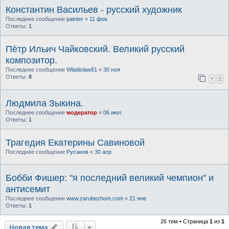
Константин Васильев - русский художник
Последнее сообщение
painter
«
11 фев
Ответы:
1
Пётр Ильич Чайковский. Великий русский
композитор.
Последнее сообщение
Wladislaw81
«
30 ноя
Ответы:
8
1
2
Людмила Зыкина.
Последнее сообщение
модератор
«
06 июл
Ответы:
1
Трагедия Екатерины Савиновой
Последнее сообщение
Русанов
«
30 апр
Бобби Фишер: "я последний великий чемпион" и
антисемит
Последнее сообщение
www.zarubezhom.com
«
21 янв
Ответы:
1
26 тем • Страница
1
из
1
Новая тема