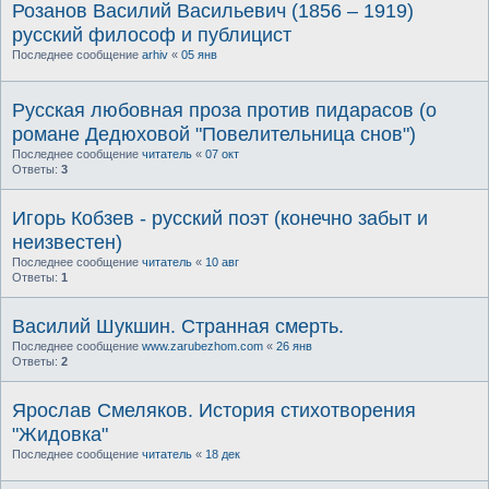
Розанов Василий Васильевич (1856 – 1919)
русский философ и публицист
Последнее сообщение
arhiv
«
05 янв
Русская любовная проза против пидарасов (о
романе Дедюховой "Повелительница снов")
Последнее сообщение
читатель
«
07 окт
Ответы:
3
Игорь Кобзев - русский поэт (конечно забыт и
неизвестен)
Последнее сообщение
читатель
«
10 авг
Ответы:
1
Василий Шукшин. Странная смерть.
Последнее сообщение
www.zarubezhom.com
«
26 янв
Ответы:
2
Ярослав Смеляков. История стихотворения
"Жидовка"
Последнее сообщение
читатель
«
18 дек