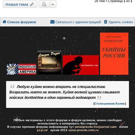
26 тем • Страница
1
из
1
Новая тема
Список форумов
Связаться с администрацией
Удалить cookies
Любую хуйню можно впарить не специалистам.
Возразить никто не может. Хуйня волной цунами смывает
гойских долбоёбов в один огромный водоворот
(
Столешников-Холмс
)
Любые материалы с этого форума и форум целиком, можно свободно
использовать и копировать без спросу.
В случае пропажи форума информация тут
uznaipravdu.livejournal.com
копия
yz-p.ru/
архив 2012
uznai-pravdu.com.ru