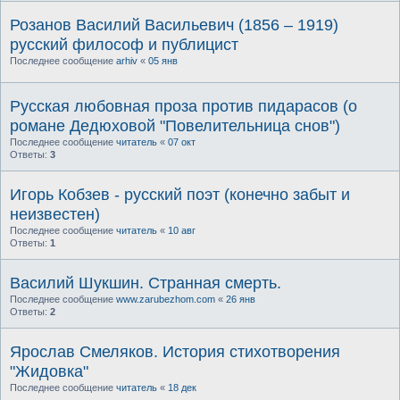
Розанов Василий Васильевич (1856 – 1919)
русский философ и публицист
Последнее сообщение
arhiv
«
05 янв
Русская любовная проза против пидарасов (о
романе Дедюховой "Повелительница снов")
Последнее сообщение
читатель
«
07 окт
Ответы:
3
Игорь Кобзев - русский поэт (конечно забыт и
неизвестен)
Последнее сообщение
читатель
«
10 авг
Ответы:
1
Василий Шукшин. Странная смерть.
Последнее сообщение
www.zarubezhom.com
«
26 янв
Ответы:
2
Ярослав Смеляков. История стихотворения
"Жидовка"
Последнее сообщение
читатель
«
18 дек