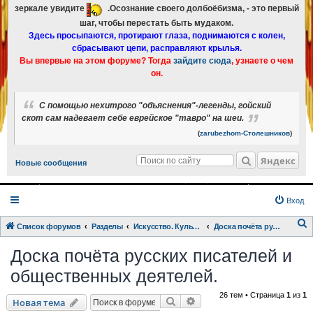
зеркале увидите
.Осознание своего долбоёбизма, - это первый
шаг, чтобы перестать быть мудаком.
Здесь просыпаются, протирают глаза, поднимаются с колен,
сбрасывают цепи, расправляют крылья.
Вы впервые на этом форуме? Тогда
зайдите сюда
, узнаете о чем
он.
С помощью нехитрого "объяснения"-легенды, гойский
скот сам надевает себе еврейское "тавро" на шеи.
(
zarubezhom-Столешников
)
Яндекс
Новые сообщения
Вход
Список форумов
Разделы
Искусство. Культурка. Кинцо.
Доска почёта русских писателей и общественных деятелей.
о
Доска почёта русских писателей и
и
общественных деятелей.
с
к
26 тем • Страница
1
из
1
Поиск
Расширенный поиск
Новая тема