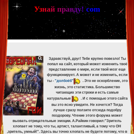
[phpBB Debug] PHP Warning
: in file
[ROOT]/phpbb/db/driver/mysqli.php
on line
265
:
mysqli_fetch_assoc(): Couldn't fetch mysqli_result
У
з
н
а
й
п
р
а
в
д
у
!
c
om
[phpBB Debug] PHP Warning
: in file
[ROOT]/phpbb/db/driver/mysqli.php
on line
329
:
mysqli_free_result(): Couldn't fetch mysqli_result
[phpBB Debug] PHP Warning
: in file
[ROOT]/phpbb/db/driver/mysqli.php
on line
265
:
mysqli_fetch_assoc(): Couldn't fetch mysqli_result
[phpBB Debug] PHP Warning
: in file
[ROOT]/phpbb/db/driver/mysqli.php
on line
329
:
mysqli_free_result(): Couldn't fetch mysqli_result
[phpBB Debug] PHP Warning
: in file
[ROOT]/phpbb/db/driver/mysqli.php
on line
265
:
mysqli_fetch_assoc(): Couldn't fetch mysqli_result
[phpBB Debug] PHP Warning
: in file
[ROOT]/phpbb/db/driver/mysqli.php
on line
329
:
mysqli_free_result(): Couldn't fetch mysqli_result
Здравствуй, друг! Тебе крупно повезло! Ты
попал на сайт, который может изменить твоё
представление о мире, если твой мозг еще
функционирует. А может и не изменить, если
ты -
"долбоёб"
. Это не оскорбление, это
жизнь, это статистика. Большинство
читающих эти строки и есть самые
натуральные
. И с помощью этого сайта
вы это ясно увидите. Не хочется? Тогда
лучше сразу ползите отсюда подобру
поздорову. Чтение этого форума может
вызвать отрицательные эмоции. А.Райкин говорил:"Зритель
хлопает не тому, что ты, артист, талантливый, а тому что ОН
,зритель, умный!". Здесь вы точно хлопать не будете потому, что в