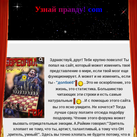
[phpBB Debug] PHP Warning
: in file
[ROOT]/phpbb/db/driver/mysqli.php
on line
265
:
mysqli_fetch_assoc(): Couldn't fetch mysqli_result
У
з
н
а
й
п
р
а
в
д
у
!
c
om
[phpBB Debug] PHP Warning
: in file
[ROOT]/phpbb/db/driver/mysqli.php
on line
329
:
mysqli_free_result(): Couldn't fetch mysqli_result
[phpBB Debug] PHP Warning
: in file
[ROOT]/phpbb/db/driver/mysqli.php
on line
265
:
mysqli_fetch_assoc(): Couldn't fetch mysqli_result
[phpBB Debug] PHP Warning
: in file
[ROOT]/phpbb/db/driver/mysqli.php
on line
329
:
mysqli_free_result(): Couldn't fetch mysqli_result
[phpBB Debug] PHP Warning
: in file
[ROOT]/phpbb/db/driver/mysqli.php
on line
265
:
mysqli_fetch_assoc(): Couldn't fetch mysqli_result
[phpBB Debug] PHP Warning
: in file
[ROOT]/phpbb/db/driver/mysqli.php
on line
329
:
mysqli_free_result(): Couldn't fetch mysqli_result
Здравствуй, друг! Тебе крупно повезло! Ты
попал на сайт, который может изменить твоё
представление о мире, если твой мозг еще
функционирует. А может и не изменить, если
ты -
"долбоёб"
. Это не оскорбление, это
жизнь, это статистика. Большинство
читающих эти строки и есть самые
натуральные
. И с помощью этого сайта
вы это ясно увидите. Не хочется? Тогда
лучше сразу ползите отсюда подобру
поздорову. Чтение этого форума может
вызвать отрицательные эмоции. А.Райкин говорил:"Зритель
хлопает не тому, что ты, артист, талантливый, а тому что ОН
,зритель, умный!". Здесь вы точно хлопать не будете потому, что в