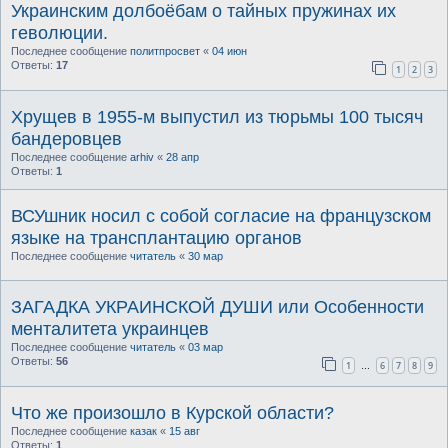
Украинским долбоёбам о тайных пружинах их
геволюции.
Последнее сообщение
политпросвет
«
04 июн
Ответы:
17
1
2
3
Хрущев в 1955-м выпустил из тюрьмы 100 тысяч
бандеровцев
Последнее сообщение
arhiv
«
28 апр
Ответы:
1
ВСУшник носил с собой согласие на французском
языке на трансплантацию органов
Последнее сообщение
читатель
«
30 мар
ЗАГАДКА УКРАИНСКОЙ ДУШИ или Особенности
менталитета украинцев
Последнее сообщение
читатель
«
03 мар
Ответы:
56
1
6
7
8
9
…
Что же произошло в Курской области?
Последнее сообщение
казак
«
15 авг
Ответы:
1