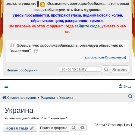
зеркале увидите
.Осознание своего долбоёбизма, - это первый
шаг, чтобы перестать быть мудаком.
Здесь просыпаются, протирают глаза, поднимаются с колен,
сбрасывают цепи, расправляют крылья.
Вы впервые на этом форуме? Тогда
зайдите сюда
, узнаете о чем
он.
Хочешь что либо ликвидировать, организуй общество по
"спасению".
(
zarubezhom-Столешников
)
Яндекс
Новые сообщения
Вход
Список форумов
Разделы
Украина
о
Украина
и
Украинским долбоёбам об их "геволюции"
с
28 тем • Страница
1
из
1
к
Поиск
Расширенный поиск
Новая тема