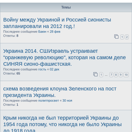
Темы
Войну между Украиной и Россией сионисты
запланировали на 2012 год.!
Последнее сообщение
Баюн
«
28 фев
Ответы:
8
1
2
Украина 2014. СШИзраель устраивает
"оранжевую революцию", которая на самом деле
СИНЯЯ сионо-фашистская.
Последнее сообщение
гость
«
02 дек
Ответы:
65
1
7
8
9
10
…
схема возведения клоуна Зеленского на пост
президента Украины.
Последнее сообщение
политпросвет
«
30 ноя
Ответы:
1
Крым никогда не был территорией Украины до
1954 года потому, что никогда не было Украины
до 1918 года.