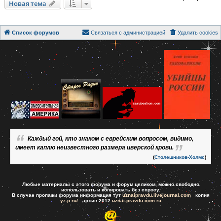
Новая тема
Список форумов
Связаться с администрацией
Удалить cookies
Каждый гой, кто знаком с еврейским вопросом, видимо,
имеет каплю неизвестного размера иверской крови.
(
Столешников-Холмс
)
Любые материалы с этого форума и форум целиком, можно свободно
использовать и копировать без спросу.
В случае пропажи форума информация тут
uznaipravdu.livejournal.com
копия
yz-p.ru/
архив 2012
uznai-pravdu.com.ru