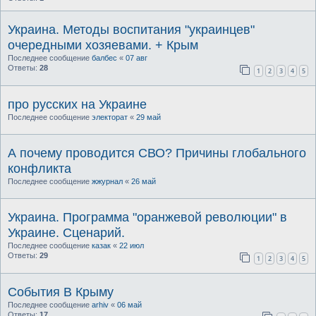
Украина. Методы воспитания "украинцев"
очередными хозяевами. + Крым
Последнее сообщение
балбес
«
07 авг
Ответы:
28
1
2
3
4
5
про русских на Украине
Последнее сообщение
электорат
«
29 май
А почему проводится СВО? Причины глобального
конфликта
Последнее сообщение
жжурнал
«
26 май
Украина. Программа "оранжевой революции" в
Украине. Сценарий.
Последнее сообщение
казак
«
22 июл
Ответы:
29
1
2
3
4
5
События В Крыму
Последнее сообщение
arhiv
«
06 май
Ответы:
17