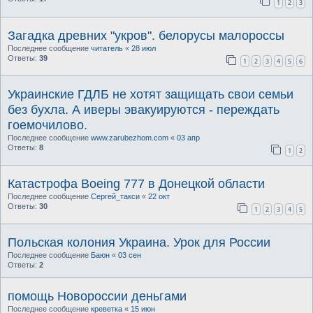
1
2
3
Загадка древних "укров". белорусы малороссы
Последнее сообщение
читатель
«
28 июл
Ответы:
39
1
2
3
4
5
6
Украинские ГДЛБ не хотят защищать свои семьи
без бухла. А иверы эвакуируются - переждать
гоемочилово.
Последнее сообщение
www.zarubezhom.com
«
03 апр
Ответы:
8
1
2
Катастрофа Boeing 777 в Донецкой области
Последнее сообщение
Сергей_такси
«
22 окт
Ответы:
30
1
2
3
4
5
Польская колония Украина. Урок для России
Последнее сообщение
Баюн
«
03 сен
Ответы:
2
помощь Новороссии деньгами
Последнее сообщение
креветка
«
15 июн