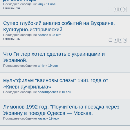
Последнее сообщение
кпд
«
11 ноя
Ответы:
14
1
2
3
Супер глубокий анализ событий на Вукраине.
Культурно-исторический.
Последнее сообщение
балбес
«
28 окт
Ответы:
16
1
2
3
Что Гитлер хотел сделать с украинцами и
Украиной.
Последнее сообщение
arhiv
«
19 сен
мультфильм "Каиновы слезы" 1981 года от
«Киевнаучфильма»
Последнее сообщение
политпросвет
«
10 сен
Лимонов 1992 год: "Поучительна поездка через
Украину в поезде Одесса — Москва.
Последнее сообщение
казак
«
19 июн