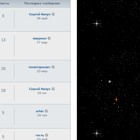
тветы
Последнее сообщение
Сергей Нилус
0
06 май
жжурнал
13
27 мар
политпросвет
20
23 мар
Сергей Нилус
29
26 окт
arhiv
5
19 сен
гость
5
03 май