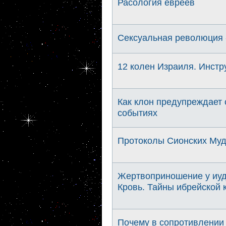
Расология евреев
Сексуальная революция 
12 колен Израиля. Инстр
Как клон предупреждает 
событиях
Протоколы Сионских Му
Жертвоприношение у иуд
Кровь. Тайны ибрейской к
Почему в сопротивлении 