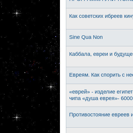
Как советских ибреев ки
Sine Qua Non
Каббала, евреи и будуще
Евреям. Как спорить с н
«еврей» - изделие египе
чипа «душа еврея»- 6000 л
Противостояние евреев и