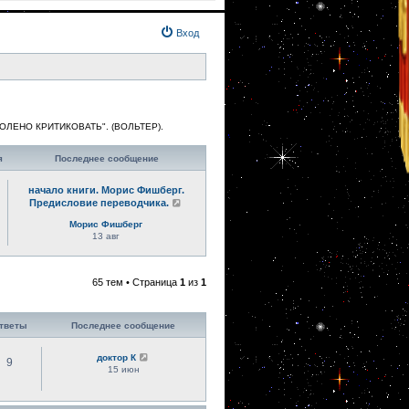
Вход
ВОЛЕНО КРИТИКОВАТЬ". (ВОЛЬТЕР).
я
Последнее сообщение
начало книги. Морис Фишберг.
Предисловие переводчика.
Морис Фишберг
13 авг
65 тем • Страница
1
из
1
тветы
Последнее сообщение
доктор К
9
15 июн