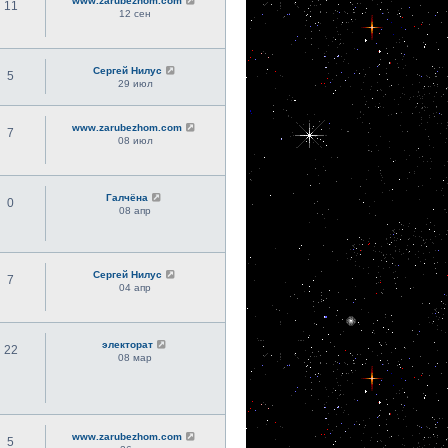
www.zarubezhom.com
11
12 сен
Сергей Нилус
5
29 июл
www.zarubezhom.com
7
08 июл
Галчёна
0
08 апр
Сергей Нилус
7
04 апр
электорат
22
08 мар
www.zarubezhom.com
5