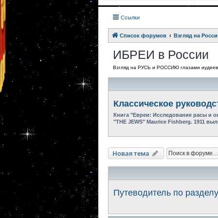
Ссылки
Список форумов
Взгляд на Росси
ИБРЕИ в России
Взгляд на РУСЬ и РОССИЮ глазами иуде
Классическое руководс
Книга "Евреи: Исследование расы и 
"THE JEWS" Maurice Fishberg. 1911 в
Новая тема
Путеводитель по раздел