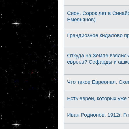
Сион. Сорок лет в Синай
Емельянов)
Грандиозное кидалово п
Откуда на Земле взялись
евреев? Сефарды и ашке
Что такое Евреонал. Схем
Есть евреи, которых уже
Иван Родионов. 1912г. Гл