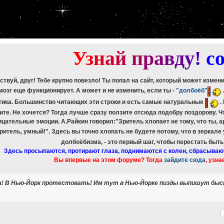
etch_assoc(): Couldn't fetch mysqli_result
ree_result(): Couldn't fetch mysqli_result
etch_assoc(): Couldn't fetch mysqli_result
ree_result(): Couldn't fetch mysqli_result
etch_assoc(): Couldn't fetch mysqli_result
ree_result(): Couldn't fetch mysqli_result
У
з
н
а
й
п
р
а
в
д
у
!
c
ствуй, друг! Тебе крупно повезло! Ты попал на сайт, который может измен
мозг еще функционирует. А может и не изменить, если ты -
"долбоёб"
тика. Большинство читающих эти строки и есть самые натуральные
.
ите. Не хочется? Тогда лучше сразу ползите отсюда подобру поздорову. 
ицательные эмоции. А.Райкин говорил:"Зритель хлопает не тому, что ты, а
зритель, умный!". Здесь вы точно хлопать не будете потому, что в зеркале
долбоёбизма, - это первый шаг, чтобы перестать быт
Здесь просыпаются, протирают глаза, поднимаются с колен, сбрасываю
Вы впервые на этом форуме? Тогда
зайдите сюда
, узна
а! В Нью-Йорк протестовать! Им тут в Нью-Йорке пизды выпишут быстр