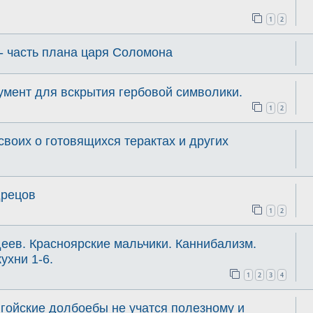
1
2
- часть плана царя Соломона
умент для вскрытия гербовой символики.
1
2
своих о готовящихся терактах и других
дрецов
1
2
еев. Красноярские мальчики. Каннибализм.
ухни 1-6.
1
2
3
4
гойские долбоебы не учатся полезному и