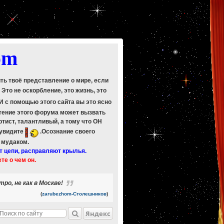
om
ить твоё представление о мире, если
. Это не оскорбление, это жизнь, это
 И с помощью этого сайта вы это ясно
Чтение этого форума может вызвать
ртист, талантливый, а тому что ОН
 увидите
.Осознание своего
ь мудаком.
т цепи, расправляют крылья.
ете о чем он.
о, не как в Москве!
(
zarubezhom-Столешников
)
Яндекс