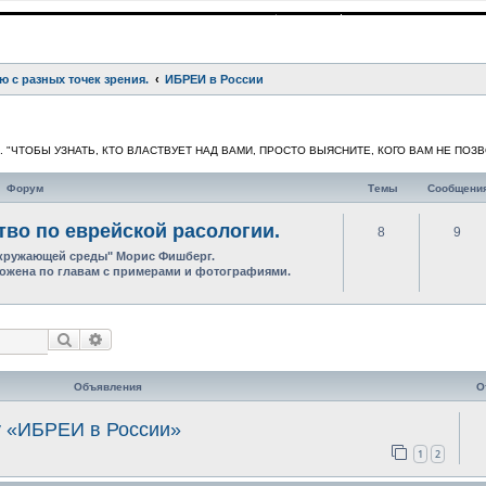
ю с разных точек зрения.
ИБРЕИ в России
ев. "ЧТОБЫ УЗНАТЬ, КТО ВЛАСТВУЕТ НАД ВАМИ, ПРОСТО ВЫЯСНИТЕ, КОГО ВАМ НЕ ПОЗ
Форум
Темы
Сообщени
тво по еврейской расологии.
8
9
окружающей среды" Морис Фишберг.
ыложена по главам с примерами и фотографиями.
Поиск
Расширенный поиск
Объявления
О
у «ИБРЕИ в России»
1
2