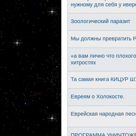
нужному для себя у ивер
Зоологический паразит
Мы должны превратить Ро
«а вам лично что плохог
хитростях
Та самая книга КИЦУР Ш
Евреям о Холокосте.
Еврейская народная песн
ПРОГРАММА УНИЧТОЖ