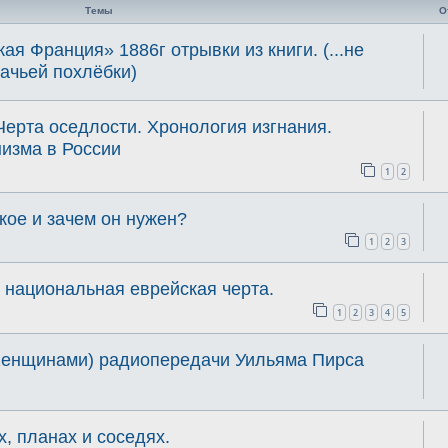
Темы
О
я Франция» 1886г отрывки из книги. (...не
шачьей похлёбки)
Черта оседлости. Хронология изгнания.
изма в России
1
2
кое и зачем он нужен?
1
2
3
 национальная еврейская черта.
1
2
3
4
5
Женщинами) радиопередачи Уильяма Пирса
, планах и соседях.