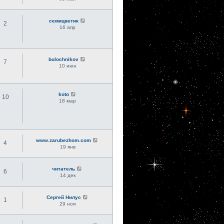
семицветик
2
16 апр
bulochnikov
7
10 июн
koto
10
18 мар
www.zarubezhom.com
4
19 янв
читатель
6
14 дек
Сергей Нилус
1
29 ноя