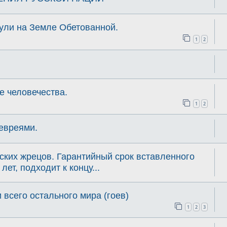
нули на Земле Обетованной.
1
2
е человечества.
1
2
еевреями.
тских жрецов. Гарантийный срок вставленного
ет, подходит к концу...
 всего остального мира (гоев)
1
2
3