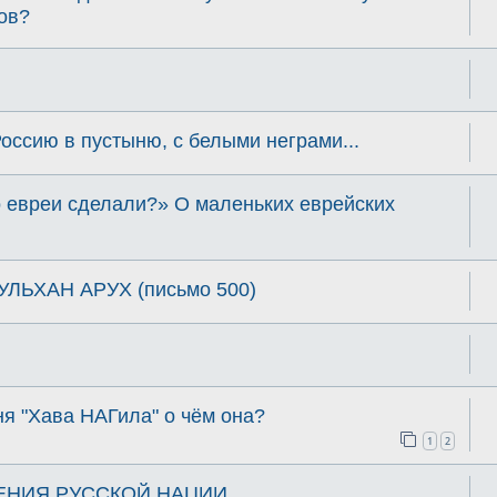
ов?
ссию в пустыню, с белыми неграми...
о евреи сделали?» О маленьких еврейских
УЛЬХАН АРУХ (письмо 500)
я "Хава НАГила" о чём она?
1
2
ЕНИЯ РУССКОЙ НАЦИИ