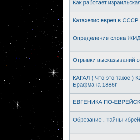
Как работает израильска
Катахезис еврея в СССР 
Определение слова ЖИ
Отрывки высказываний о
КАГАЛ ( Что это такое ) 
Брафмана 1886г
ЕВГЕНИКА ПО-ЕВРЕЙСКИ.
Обрезание . Тайны ибрей