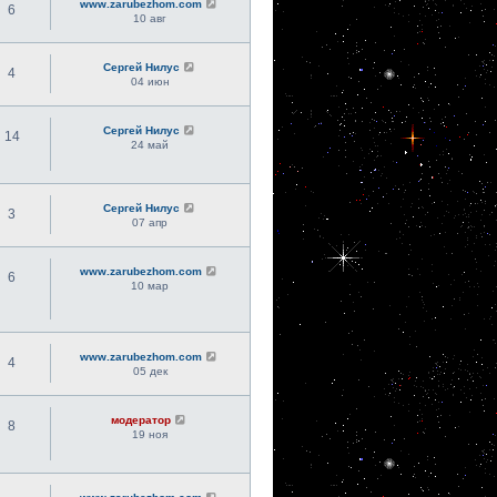
www.zarubezhom.com
6
10 авг
Сергей Нилус
4
04 июн
Сергей Нилус
14
24 май
Сергей Нилус
3
07 апр
www.zarubezhom.com
6
10 мар
www.zarubezhom.com
4
05 дек
модератор
8
19 ноя