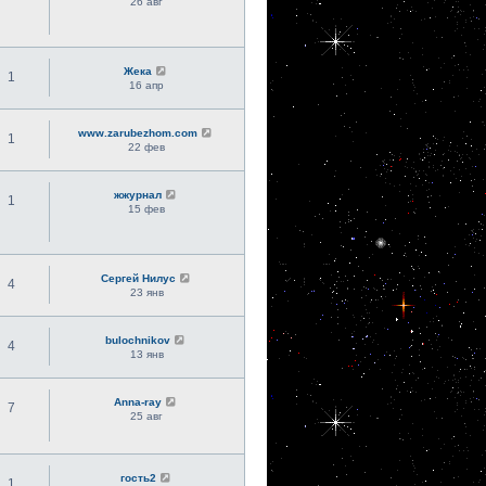
26 авг
Жека
1
16 апр
www.zarubezhom.com
1
22 фев
жжурнал
1
15 фев
Сергей Нилус
4
23 янв
bulochnikov
4
13 янв
Anna-ray
7
25 авг
гость2
1