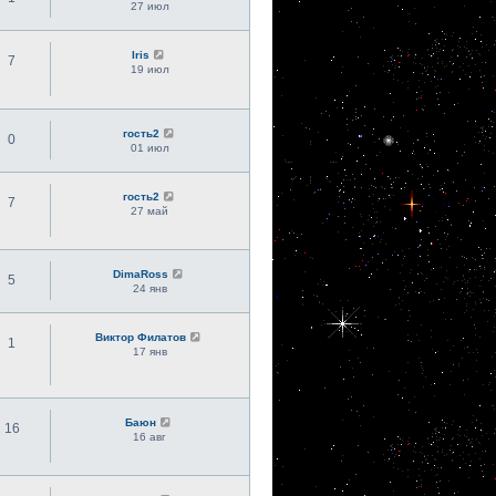
27 июл
Iris
7
19 июл
гость2
0
01 июл
гость2
7
27 май
DimaRoss
5
24 янв
Виктор Филатов
1
17 янв
Баюн
16
16 авг