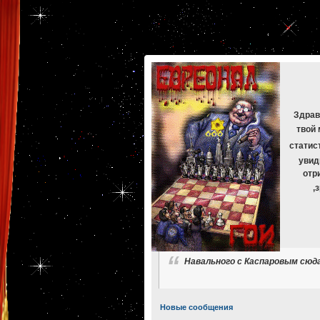
[phpBB Debug] PHP Warning
: in file
[ROOT]/phpbb/db/driver/mysqli.php
on line
265
:
mysqli_f
[phpBB Debug] PHP Warning
: in file
[ROOT]/phpbb/db/driver/mysqli.php
on line
329
:
mysqli_f
[phpBB Debug] PHP Warning
: in file
[ROOT]/phpbb/db/driver/mysqli.php
on line
265
:
mysqli_f
[phpBB Debug] PHP Warning
: in file
[ROOT]/phpbb/db/driver/mysqli.php
on line
329
:
mysqli_f
[phpBB Debug] PHP Warning
: in file
[ROOT]/phpbb/db/driver/mysqli.php
on line
265
:
mysqli_f
[phpBB Debug] PHP Warning
: in file
[ROOT]/phpbb/db/driver/mysqli.php
on line
329
:
mysqli_f
Здрав
твой 
статис
увид
отр
,
Навального с Каспаровым сюд
Новые сообщения