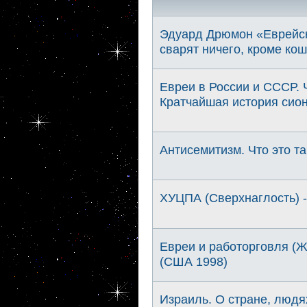
Эдуард Дрюмон «Еврейска
сварят ничего, кроме ко
Евреи в России и СССР. 
Кратчайшая история сион
Антисемитизм. Что это та
ХУЦПА (Сверхнаглость) -
Евреи и работорговля (
(США 1998)
Израиль. О стране, людях