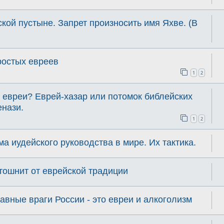
ской пустыне. Запрет произносить имя Яхве. (В
ростых евреев
1
2
 евреи? Еврей-хазар или потомок библейских
нази.
1
2
а иудейского руководства в мире. Их тактика.
 тошнит от еврейской традиции
авные враги России - это евреи и алкоголизм