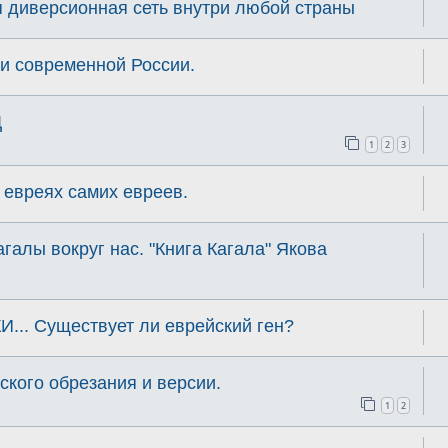
я диверсионная сеть внутри любой страны
и современной России.
Д
1
2
3
 евреях самих евреев.
Кагалы вокруг нас. "Книга Кагала" Якова
.. Существует ли еврейский ген?
ского обрезания и версии.
1
2