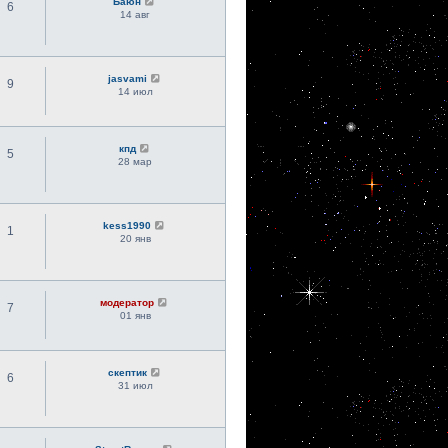
Баюн
6
14 авг
jasvami
9
14 июл
кпд
5
28 мар
kess1990
1
20 янв
модератор
7
01 янв
скептик
6
31 июл