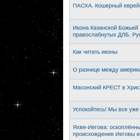
ПАСХА. Кошерный еврейс
Икона Казанской Божьей 
правослабнутых ДЛБ. Рус
Как читать иконы
О разнице между америк
Масонский КРЕСТ в Хрис
Успокойтесь! Мы все уже
Яхве-Иегова: оскоплённ
происхождения Иеговы и