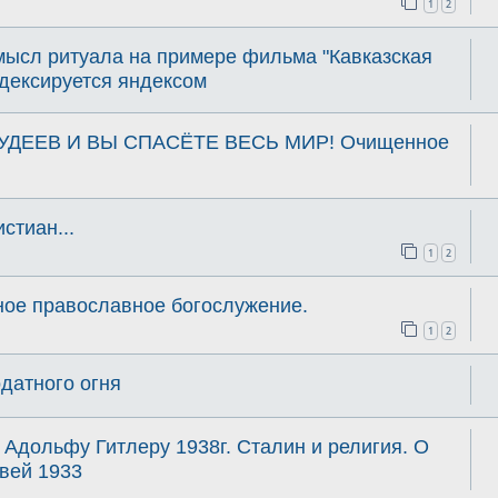
1
2
мысл ритуала на примере фильма "Кавказская
ндексируется яндексом
УДЕЕВ И ВЫ СПАСЁТЕ ВЕСЬ МИР! Очищенное
тиан...
1
2
ное православное богослужение.
1
2
датного огня
Адольфу Гитлеру 1938г. Сталин и религия. О
вей 1933