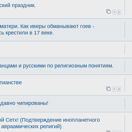
кий праздник.
1
2
матери. Как иверы обманывают гоев -
ь крестили в 17 веке.
анцами и русскими по религиозным понятиям.
тианстве
1
2
 давно чипированы!
ый Сетх! (Подтверждение инопланетного
 авраамических религий)