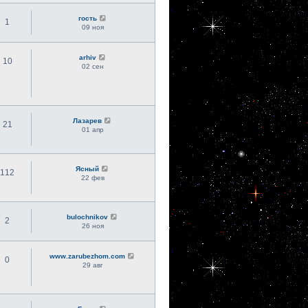
гость
1
09 ноя
arhiv
10
02 сен
Лазарев
21
01 апр
Ясный
112
22 фев
bulochnikov
2
26 ноя
www.zarubezhom.com
0
29 авг