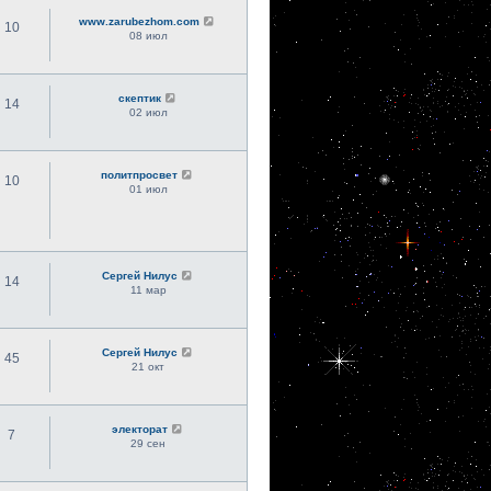
www.zarubezhom.com
10
08 июл
скептик
14
02 июл
политпросвет
10
01 июл
Сергей Нилус
14
11 мар
Сергей Нилус
45
21 окт
электорат
7
29 сен