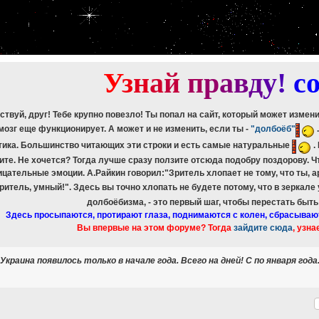
etch_assoc(): Couldn't fetch mysqli_result
ree_result(): Couldn't fetch mysqli_result
etch_assoc(): Couldn't fetch mysqli_result
ree_result(): Couldn't fetch mysqli_result
etch_assoc(): Couldn't fetch mysqli_result
ree_result(): Couldn't fetch mysqli_result
У
з
н
а
й
п
р
а
в
д
у
!
c
ствуй, друг! Тебе крупно повезло! Ты попал на сайт, который может измен
мозг еще функционирует. А может и не изменить, если ты -
"долбоёб"
тика. Большинство читающих эти строки и есть самые натуральные
.
ите. Не хочется? Тогда лучше сразу ползите отсюда подобру поздорову. 
ицательные эмоции. А.Райкин говорил:"Зритель хлопает не тому, что ты, а
зритель, умный!". Здесь вы точно хлопать не будете потому, что в зеркале
долбоёбизма, - это первый шаг, чтобы перестать быт
Здесь просыпаются, протирают глаза, поднимаются с колен, сбрасываю
Вы впервые на этом форуме? Тогда
зайдите сюда
, узна
краина появилось только в начале года. Всего на дней! С по января года