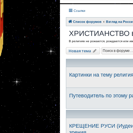
Ссылки
Список форумов
Взгляд на Росси
ХРИСТИАНСТВО в
В религиях не рожаются, рождаются или иве
Новая тема
Картинки на тему религи
Путеводитель по этому 
КРЕЩЕНИЕ РУСИ (Иудеиза
зрения.