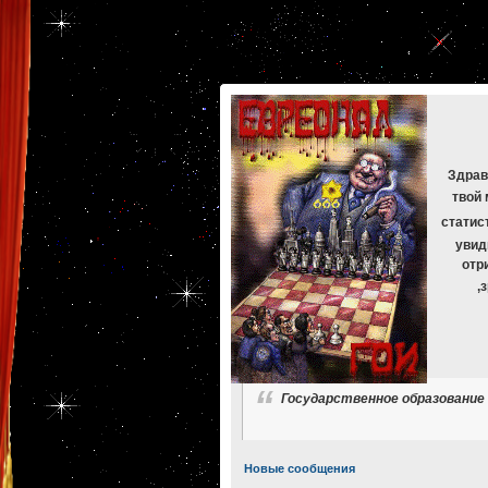
[phpBB Debug] PHP Warning
: in file
[ROOT]/phpbb/db/driver/mysqli.php
on line
265
:
mysqli_f
[phpBB Debug] PHP Warning
: in file
[ROOT]/phpbb/db/driver/mysqli.php
on line
329
:
mysqli_f
[phpBB Debug] PHP Warning
: in file
[ROOT]/phpbb/db/driver/mysqli.php
on line
265
:
mysqli_f
[phpBB Debug] PHP Warning
: in file
[ROOT]/phpbb/db/driver/mysqli.php
on line
329
:
mysqli_f
[phpBB Debug] PHP Warning
: in file
[ROOT]/phpbb/db/driver/mysqli.php
on line
265
:
mysqli_f
[phpBB Debug] PHP Warning
: in file
[ROOT]/phpbb/db/driver/mysqli.php
on line
329
:
mysqli_f
Здрав
твой 
статис
увид
отр
,
Государственное образование У
Новые сообщения