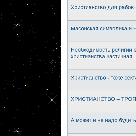
Христианство для рабов-
Масонская символика и 
Необходимость религии к
христианства частичная.
Христианство - тоже сект
ХРИСТИАНСТВО – ТРОЯ
А может и не надо будит