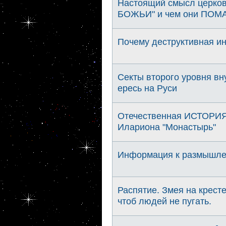
Настоящий смысл церко
БОЖЬИ" и чем они ПОМА
Почему деструктивная и
Секты второго уровня вн
ересь на Руси
Отечественная ИСТОРИЯ 
Илариона "Монастырь"
Информация к размышлен
Распятие. Змея на кресте
чтоб людей не пугать.