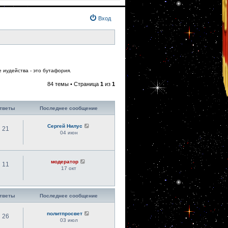
Вход
 иудейства - это бутафория.
84 темы • Страница
1
из
1
тветы
Последнее сообщение
Сергей Нилус
21
04 июн
модератор
11
17 окт
тветы
Последнее сообщение
политпросвет
26
03 июл