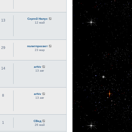
Сергей Нилус
13
12 май
политпросвет
29
23 мар
arhiv
14
13 авг
arhiv
8
13 авг
СВед
1
26 май