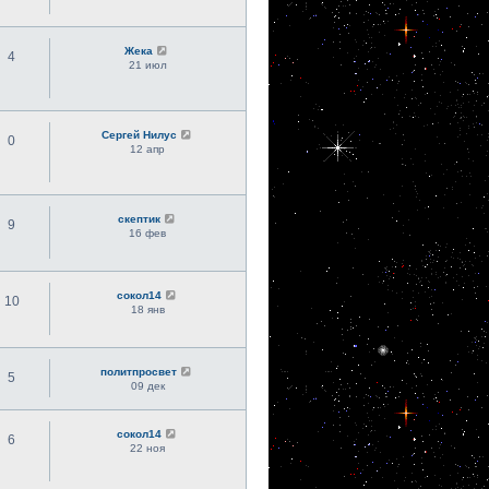
Жека
4
21 июл
Сергей Нилус
0
12 апр
скептик
9
16 фев
сокол14
10
18 янв
политпросвет
5
09 дек
сокол14
6
22 ноя