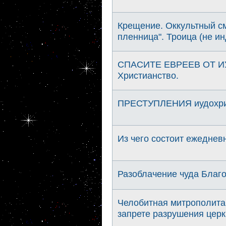
Крещение. Оккультный с
пленница". Троица (не и
СПАСИТЕ ЕВРЕЕВ ОТ И
Христианство.
ПРЕСТУПЛЕНИЯ иудохрис
Из чего состоит ежеднев
Разоблачение чуда Благо
Челобитная митрополита 
запрете разрушения церк