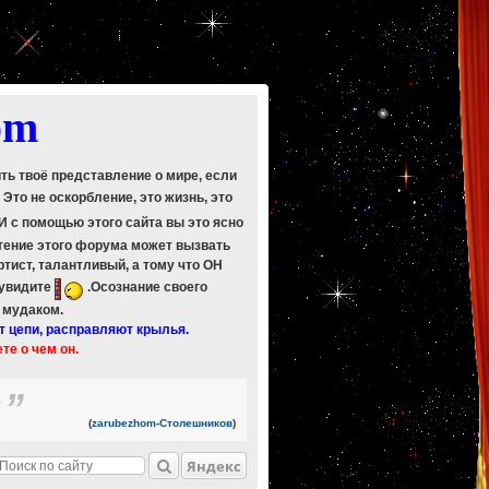
om
ить твоё представление о мире, если
. Это не оскорбление, это жизнь, это
 И с помощью этого сайта вы это ясно
Чтение этого форума может вызвать
ртист, талантливый, а тому что ОН
 увидите
.Осознание своего
ь мудаком.
т цепи, расправляют крылья.
ете о чем он.
.
(
zarubezhom-Столешников
)
Яндекс