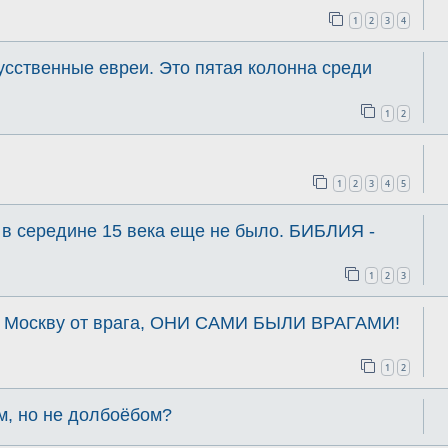
1
2
3
4
сственные евреи. Это пятая колонна среди
1
2
1
2
3
4
5
 в середине 15 века еще не было. БИБЛИЯ -
1
2
3
 Москву от врага, ОНИ САМИ БЫЛИ ВРАГАМИ!
1
2
, но не долбоёбом?