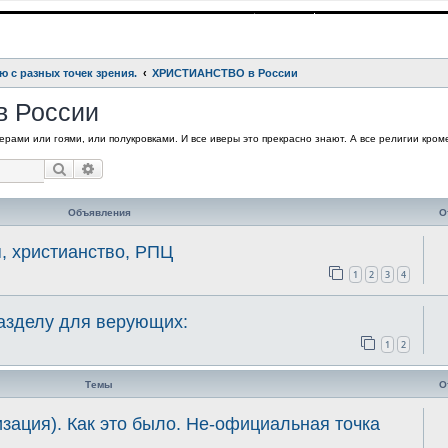
ю с разных точек зрения.
ХРИСТИАНСТВО в России
 России
рами или гоями, или полукровками. И все иверы это прекрасно знают. А все религии кроме
Поиск
Расширенный поиск
Объявления
О
я, христианство, РПЦ
1
2
3
4
разделу для верующих:
1
2
Темы
О
ция). Как это было. Не-официальная точка