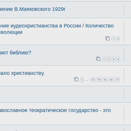
рение В.Маяковского 1929г
ие иудеохристианства в России / Количество
еволюции
1
2
тают библию?
1
2
3
4
ало христианству.
1
13
14
15
16
17
…
е
вославное теократическое государство - это