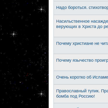
Надо бороться. стихотво
Насильственное насажден
верующих в Христа до р
Почему христиане не чи
Почему язычество проигр
Очень коротко об Ислам
Православный тупик. Пра
бомба под Россию!