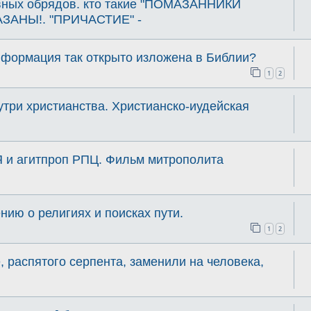
вных обрядов. кто такие "ПОМАЗАННИКИ
ЗАНЫ!. "ПРИЧАСТИЕ" -
нформация так открыто изложена в Библии?
1
2
утри христианства. Христианско-иудейская
и агитпроп РПЦ. Фильм митрополита
ию о религиях и поисках пути.
1
2
, распятого серпента, заменили на человека,