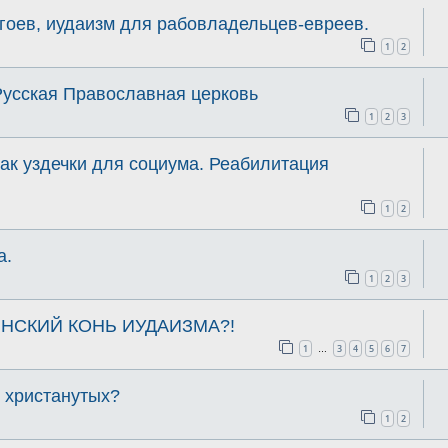
гоев, иудаизм для рабовладельцев-евреев.
1
2
Русская Православная церковь
1
2
3
ак уздечки для социума. Реабилитация
1
2
а.
1
2
3
НСКИЙ КОНЬ ИУДАИЗМА?!
1
3
4
5
6
7
…
ь христанутых?
1
2