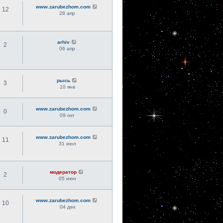
www.zarubezhom.com
12
28 апр
arhiv
2
06 апр
рысь
3
10 янв
www.zarubezhom.com
0
09 окт
www.zarubezhom.com
11
31 июл
модератор
2
05 июн
www.zarubezhom.com
10
04 дек