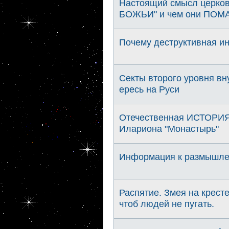
Настоящий смысл церко
БОЖЬИ" и чем они ПОМА
Почему деструктивная и
Секты второго уровня вн
ересь на Руси
Отечественная ИСТОРИЯ 
Илариона "Монастырь"
Информация к размышлен
Распятие. Змея на кресте
чтоб людей не пугать.