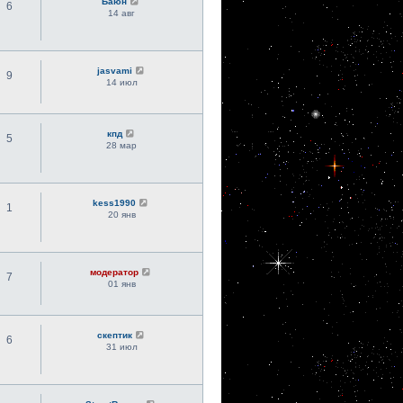
Баюн
6
14 авг
jasvami
9
14 июл
кпд
5
28 мар
kess1990
1
20 янв
модератор
7
01 янв
скептик
6
31 июл