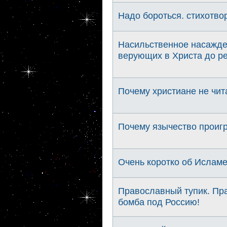
Надо бороться. стихотво
Насильственное насажден
верующих в Христа до р
Почему христиане не чи
Почему язычество проигр
Очень коротко об Ислам
Православный тупик. Пра
бомба под Россию!