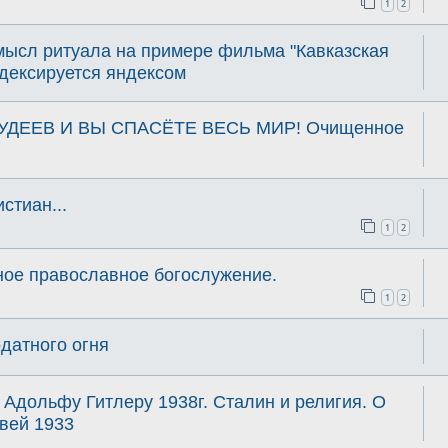
1
2
мысл ритуала на примере фильма "Кавказская
ндексируется яндексом
УДЕЕВ И ВЫ СПАСЁТЕ ВЕСЬ МИР! Очищенное
тиан...
1
2
ное православное богослужение.
1
2
датного огня
Адольфу Гитлеру 1938г. Сталин и религия. О
вей 1933