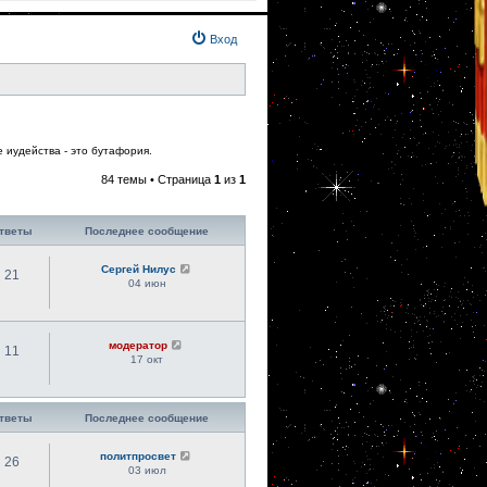
Вход
 иудейства - это бутафория.
84 темы • Страница
1
из
1
тветы
Последнее сообщение
Сергей Нилус
21
04 июн
модератор
11
17 окт
тветы
Последнее сообщение
политпросвет
26
03 июл