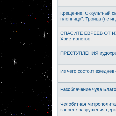
Крещение. Оккультный с
пленница". Троица (не и
СПАСИТЕ ЕВРЕЕВ ОТ И
Христианство.
ПРЕСТУПЛЕНИЯ иудохрис
Из чего состоит ежеднев
Разоблачение чуда Благо
Челобитная митрополита 
запрете разрушения церк