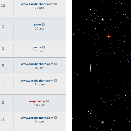
www.zarubezhom.com
12
28 апр
arhiv
2
06 апр
рысь
3
10 янв
www.zarubezhom.com
0
09 окт
www.zarubezhom.com
11
31 июл
модератор
2
05 июн
www.zarubezhom.com
10
04 дек