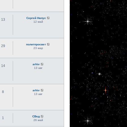
Сергей Нилус
13
12 май
политпросвет
29
23 мар
arhiv
14
13 авг
arhiv
8
13 авг
СВед
1
26 май