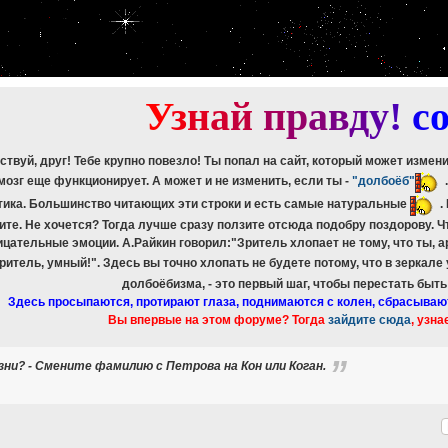
etch_assoc(): Couldn't fetch mysqli_result
ree_result(): Couldn't fetch mysqli_result
etch_assoc(): Couldn't fetch mysqli_result
ree_result(): Couldn't fetch mysqli_result
etch_assoc(): Couldn't fetch mysqli_result
ree_result(): Couldn't fetch mysqli_result
У
з
н
а
й
п
р
а
в
д
у
!
c
ствуй, друг! Тебе крупно повезло! Ты попал на сайт, который может измен
мозг еще функционирует. А может и не изменить, если ты -
"долбоёб"
тика. Большинство читающих эти строки и есть самые натуральные
.
ите. Не хочется? Тогда лучше сразу ползите отсюда подобру поздорову. 
ицательные эмоции. А.Райкин говорил:"Зритель хлопает не тому, что ты, а
зритель, умный!". Здесь вы точно хлопать не будете потому, что в зеркале
долбоёбизма, - это первый шаг, чтобы перестать быт
Здесь просыпаются, протирают глаза, поднимаются с колен, сбрасываю
Вы впервые на этом форуме? Тогда
зайдите сюда
, узна
ни? - Смените фамилию с Петрова на Кон или Коган.