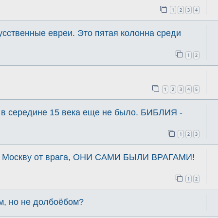
1
2
3
4
сственные евреи. Это пятая колонна среди
1
2
1
2
3
4
5
 в середине 15 века еще не было. БИБЛИЯ -
1
2
3
 Москву от врага, ОНИ САМИ БЫЛИ ВРАГАМИ!
1
2
, но не долбоёбом?