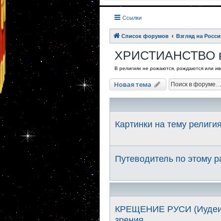
Ссылки
Список форумов
Взгляд на Росси
ХРИСТИАНСТВО в
В религиях не рожаются, рождаются или иве
Новая тема
Картинки на тему религи
Путеводитель по этому 
КРЕЩЕНИЕ РУСИ (Иудеиза
зрения.