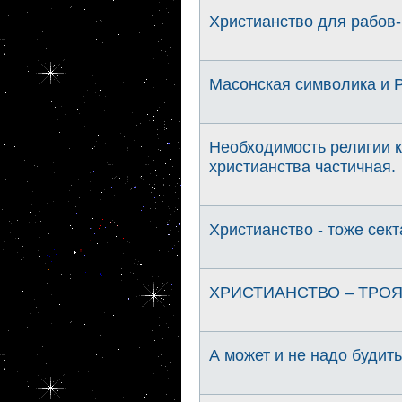
Христианство для рабов-
Масонская символика и 
Необходимость религии к
христианства частичная.
Христианство - тоже сект
ХРИСТИАНСТВО – ТРОЯ
А может и не надо будит