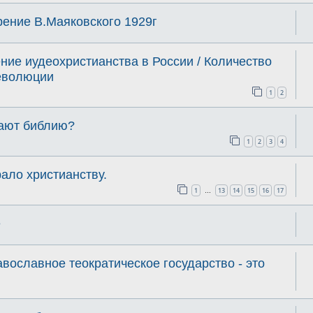
рение В.Маяковского 1929г
ие иудеохристианства в России / Количество
еволюции
1
2
тают библию?
1
2
3
4
ало христианству.
1
13
14
15
16
17
…
е
вославное теократическое государство - это