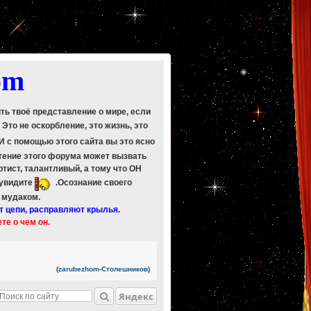
om
ить твоё представление о мире, если
. Это не оскорбление, это жизнь, это
 И с помощью этого сайта вы это ясно
Чтение этого форума может вызвать
ртист, талантливый, а тому что ОН
 увидите
.Осознание своего
ь мудаком.
т цепи, расправляют крылья.
ете о чем он.
(
zarubezhom-Столешников
)
Яндекс