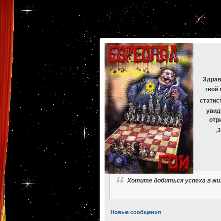
[phpBB Debug] PHP Warning
: in file
[ROOT]/phpbb/db/driver/mysqli.php
on line
265
:
mysqli_f
[phpBB Debug] PHP Warning
: in file
[ROOT]/phpbb/db/driver/mysqli.php
on line
329
:
mysqli_f
[phpBB Debug] PHP Warning
: in file
[ROOT]/phpbb/db/driver/mysqli.php
on line
265
:
mysqli_f
[phpBB Debug] PHP Warning
: in file
[ROOT]/phpbb/db/driver/mysqli.php
on line
329
:
mysqli_f
[phpBB Debug] PHP Warning
: in file
[ROOT]/phpbb/db/driver/mysqli.php
on line
265
:
mysqli_f
[phpBB Debug] PHP Warning
: in file
[ROOT]/phpbb/db/driver/mysqli.php
on line
329
:
mysqli_f
Здрав
твой 
статис
увид
отр
,
Хотите добиться успеха в жиз
Новые сообщения