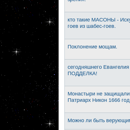
кто такие МАСОНЫ - Иску
гоев из шабес-гоев.
Поклонение мощам.
сегодняшнего Евангелия
ПОДДЕЛКА!
Монастыри не защищали
Патриарх Никон 1666 год
Можно ли быть верующим