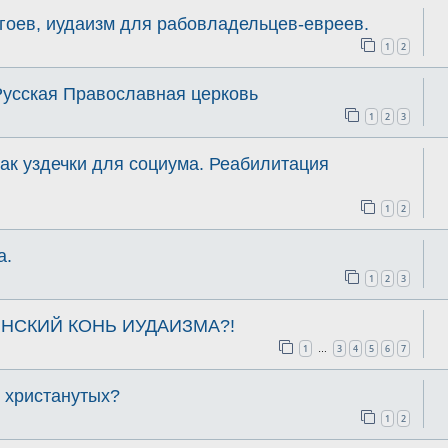
гоев, иудаизм для рабовладельцев-евреев.
1
2
Русская Православная церковь
1
2
3
ак уздечки для социума. Реабилитация
1
2
а.
1
2
3
НСКИЙ КОНЬ ИУДАИЗМА?!
1
3
4
5
6
7
…
ь христанутых?
1
2