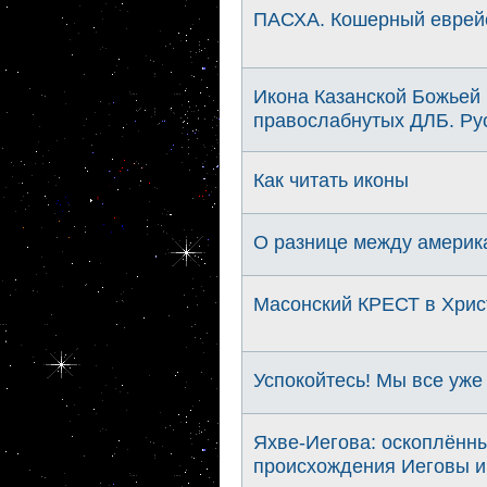
ПАСХА. Кошерный еврейс
Икона Казанской Божьей 
правослабнутых ДЛБ. Рус
Как читать иконы
О разнице между америк
Масонский КРЕСТ в Хрис
Успокойтесь! Мы все уже
Яхве-Иегова: оскоплённ
происхождения Иеговы и