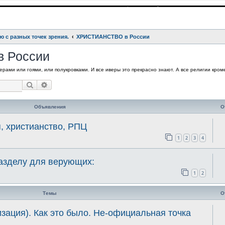
ю с разных точек зрения.
ХРИСТИАНСТВО в России
 России
рами или гоями, или полукровками. И все иверы это прекрасно знают. А все религии кроме
Поиск
Расширенный поиск
Объявления
О
я, христианство, РПЦ
1
2
3
4
разделу для верующих:
1
2
Темы
О
ция). Как это было. Не-официальная точка