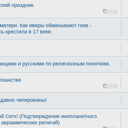
кий праздник.
1
2
матери. Как иверы обманывают гоев -
ь крестили в 17 веке.
анцами и русскими по религиозным понятиям.
тианстве
1
2
 давно чипированы!
ый Сетх! (Подтверждение инопланетного
 авраамических религий)