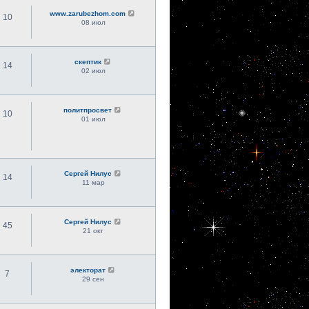
www.zarubezhom.com
10
08 июл
скептик
14
02 июл
политпросвет
10
01 июл
Сергей Нилус
14
11 мар
Сергей Нилус
45
21 окт
электорат
7
29 сен