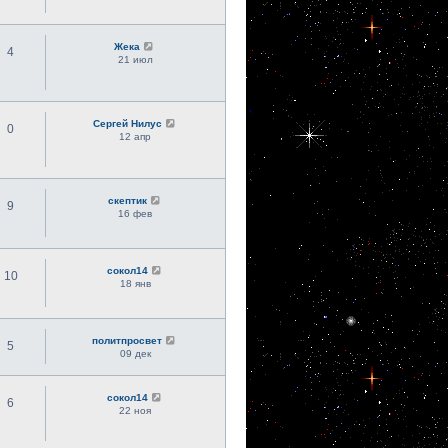
Жека
4
21 июл
Сергей Нилус
0
12 апр
скептик
9
16 фев
сокол14
10
18 янв
политпросвет
5
09 дек
сокол14
6
22 ноя