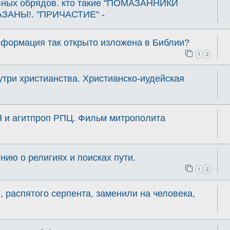
вных обрядов. кто такие "ПОМАЗАННИКИ
ЗАНЫ!. "ПРИЧАСТИЕ" -
нформация так открыто изложена в Библии?
1
2
утри христианства. Христианско-иудейская
и агитпроп РПЦ. Фильм митрополита
ию о религиях и поисках пути.
1
2
, распятого серпента, заменили на человека,