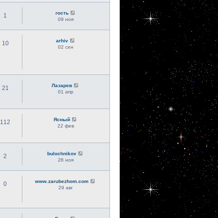
гость
1
09 ноя
arhiv
10
02 сен
Лазарев
21
01 апр
Ясный
112
22 фев
bulochnikov
2
26 ноя
www.zarubezhom.com
0
29 авг