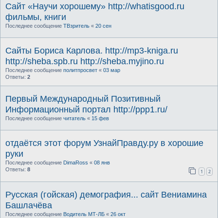
Сайт «Научи хорошему» http://whatisgood.ru
фильмы, книги
Последнее сообщение
ТВзритель
«
20 сен
Сайты Бориса Карлова. http://mp3-kniga.ru
http://sheba.spb.ru http://sheba.myjino.ru
Последнее сообщение
политпросвет
«
03 мар
Ответы:
2
Первый Международный Позитивный
Информационный портал http://ppp1.ru/
Последнее сообщение
читатель
«
15 фев
отдаётся этот форум УзнайПравду.ру в хорошие
руки
Последнее сообщение
DimaRoss
«
08 янв
Ответы:
8
1
2
Русская (гойская) демография... сайт Вениамина
Башлачёва
Последнее сообщение
Водитель МТ-ЛБ
«
26 окт