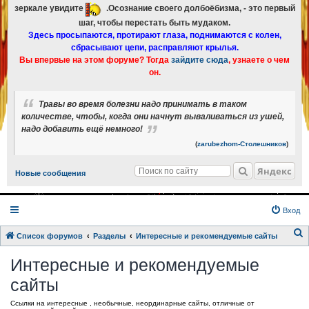
зеркале увидите
.Осознание своего долбоёбизма, - это первый
шаг, чтобы перестать быть мудаком.
Здесь просыпаются, протирают глаза, поднимаются с колен,
сбрасывают цепи, расправляют крылья.
Вы впервые на этом форуме? Тогда
зайдите сюда
, узнаете о чем
он.
Травы во время болезни надо принимать в таком
количестве, чтобы, когда они начнут вываливаться из ушей,
надо добавить ещё немного!
(
zarubezhom-Столешников
)
Яндекс
Новые сообщения
Вход
Список форумов
Разделы
Интересные и рекомендуемые сайты
о
Интересные и рекомендуемые
и
сайты
с
к
Ссылки на интересные , необычные, неординарные сайты, отличные от