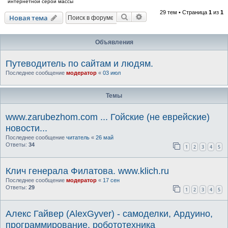
интернетной серой массы
29 тем • Страница
1
из
1
Поиск
Расширенный поиск
Новая тема
Объявления
Путеводитель по сайтам и людям.
Последнее сообщение
модератор
«
03 июл
Темы
www.zarubezhom.com ... Гойские (не еврейские)
новости...
Последнее сообщение
читатель
«
26 май
Ответы:
34
1
2
3
4
5
Клич генерала Филатова. www.klich.ru
Последнее сообщение
модератор
«
17 сен
Ответы:
29
1
2
3
4
5
Алекс Гайвер (AlexGyver) - самоделки, Ардуино,
программирование, робототехника