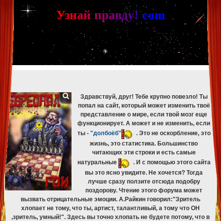
[phpBB Debug] PHP Warning
: in file
[ROOT]/phpbb/db/driver/mysqli.php
on line
265
:
mysqli_fetch_assoc(): Couldn't fetch mysqli_result
У
з
н
а
й
п
р
а
в
д
у
!
c
om
[phpBB Debug] PHP Warning
: in file
[ROOT]/phpbb/db/driver/mysqli.php
on line
329
:
mysqli_free_result(): Couldn't fetch mysqli_result
[phpBB Debug] PHP Warning
: in file
[ROOT]/phpbb/db/driver/mysqli.php
on line
265
:
mysqli_fetch_assoc(): Couldn't fetch mysqli_result
[phpBB Debug] PHP Warning
: in file
[ROOT]/phpbb/db/driver/mysqli.php
on line
329
:
mysqli_free_result(): Couldn't fetch mysqli_result
[phpBB Debug] PHP Warning
: in file
[ROOT]/phpbb/db/driver/mysqli.php
on line
265
:
mysqli_fetch_assoc(): Couldn't fetch mysqli_result
[phpBB Debug] PHP Warning
: in file
[ROOT]/phpbb/db/driver/mysqli.php
on line
329
:
mysqli_free_result(): Couldn't fetch mysqli_result
Здравствуй, друг! Тебе крупно повезло! Ты
попал на сайт, который может изменить твоё
представление о мире, если твой мозг еще
функционирует. А может и не изменить, если
ты -
"долбоёб"
. Это не оскорбление, это
жизнь, это статистика. Большинство
читающих эти строки и есть самые
натуральные
. И с помощью этого сайта
вы это ясно увидите. Не хочется? Тогда
лучше сразу ползите отсюда подобру
поздорову. Чтение этого форума может
вызвать отрицательные эмоции. А.Райкин говорил:"Зритель
хлопает не тому, что ты, артист, талантливый, а тому что ОН
,зритель, умный!". Здесь вы точно хлопать не будете потому, что в