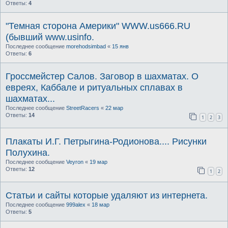
Ответы:
4
"Темная сторона Америки" WWW.us666.RU
(бывший www.usinfo.
Последнее сообщение
morehodsimbad
«
15 янв
Ответы:
6
Гроссмейстер Салов. Заговор в шахматах. О
евреях, Каббале и ритуальных сплавах в
шахматах...
Последнее сообщение
StreetRacers
«
22 мар
Ответы:
14
1
2
3
Плакаты И.Г. Петрыгина-Родионова.... Рисунки
Полухина.
Последнее сообщение
Veyron
«
19 мар
Ответы:
12
1
2
Статьи и сайты которые удаляют из интернета.
Последнее сообщение
999alex
«
18 мар
Ответы:
5