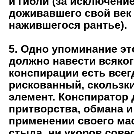
и гибли (за исключени
доживавшего свой век 
нажившегося рантье).
5. Одно упоминание эт
должно навести всяког
конспирации есть всег
рискованный, скользк
элемент. Конспиратор
притворства, обмана и
применении своего мас
стыда, ни укоров совес