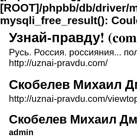
[ROOT]/phpbb/db/driver/m
mysqli_free_result(): Coul
Узнай-правду! (com
Русь. Россия. россияния... п
http://uznai-pravdu.com/
Скобелев Михаил Д
http://uznai-pravdu.com/viewt
Скобелев Михаил Д
admin