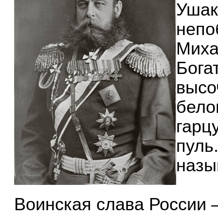
Ушак
непо
Миха
Бога
высо
бело
гарц
пуль
назы
Воинская слава России 