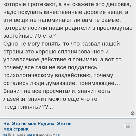
которые протекают, а вы скажете это дешовка,
надо покупать качественные дорогие вещи, а
эти вещи не напоминают ли вам те самые,
которые носили наши родители в пресловутые
застойные 70-е, а?
Одно не могу понять, то что развал нашей
страны это хорошо спланированное и
управляемое действие я понимаю, а вот то
почему все таки не все поддались
психологическому воздействию, почему
остались люди думающие, понимающие…
Значит не все просчитали, значит есть
лазейки, значит можно еще что то
предпринять???...
Re: Это не моя Родина. Это не
моя страна.
С
#3
13 май
»
CATTI
(Сообщения:
143
)