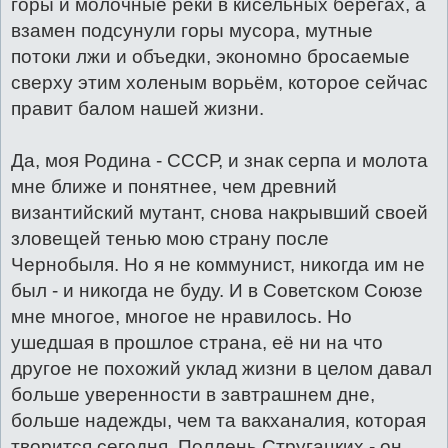
горы и молочные реки в кисельных берегах, а
взамен подсунули горы мусора, мутные
потоки лжи и объедки, экономно бросаемые
сверху этим холеным ворьём, которое сейчас
правит балом нашей жизни.
Да, моя Родина - СССР, и знак серпа и молота
мне ближе и понятнее, чем древний
византийский мутант, снова накрывший своей
зловещей тенью мою страну после
Чернобыля. Но я не коммунист, никогда им не
был - и никогда не буду. И в Советском Союзе
мне многое, многое не нравилось. Но
ушедшая в прошлое страна, её ни на что
другое не похожий уклад жизни в целом давал
больше уверенности в завтрашнем дне,
больше надежды, чем та вакханалия, которая
творится сегодня. Полдень Стругацких - он