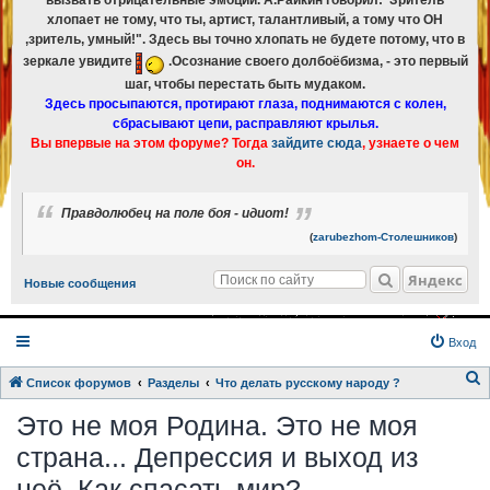
вызвать отрицательные эмоции. А.Райкин говорил:"Зритель
хлопает не тому, что ты, артист, талантливый, а тому что ОН
,зритель, умный!". Здесь вы точно хлопать не будете потому, что в
зеркале увидите
.Осознание своего долбоёбизма, - это первый
шаг, чтобы перестать быть мудаком.
Здесь просыпаются, протирают глаза, поднимаются с колен,
сбрасывают цепи, расправляют крылья.
Вы впервые на этом форуме? Тогда
зайдите сюда
, узнаете о чем
он.
Правдолюбец на поле боя - идиот!
(
zarubezhom-Столешников
)
Яндекс
Новые сообщения
Вход
Список форумов
Разделы
Что делать русскому народу ?
о
Это не моя Родина. Это не моя
и
страна... Депрессия и выход из
с
неё. Как спасать мир?
к