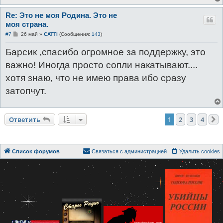
Re: Это не моя Родина. Это не
моя страна.
С
#7
26 май
»
CATTI
(Сообщения:
143
)
о
о
Барсик ,спасибо огромное за поддержку, это
б
щ
важно! Иногда просто сопли накатывают....
е
н
хотя знаю, что не имею права ибо сразу
и
е
затопчут.
Ответить
1
2
3
4
Список форумов
Связаться с администрацией
Удалить cookies