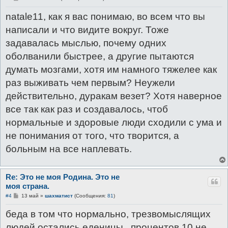
о
о
natale11, как я вас понимаю, во всем что вы
б
щ
написали и что видите вокруг. Тоже
е
н
задавалась мыслью, почему одних
и
е
оболванили быстрее, а другие пытаются
думать мозгами, хотя им намного тяжелее как
раз выживать чем первым? Неужели
действительно, дуракам везет? Хотя наверное
все так как раз и создавалось, чтоб
нормальные и здоровые люди сходили с ума и
не понимания от того, что творится, а
больным на все наплевать.
Re: Это не моя Родина. Это не
моя страна.
С
#4
13 май
»
шахматист
(Сообщения:
81
)
о
о
беда в том что нормально, трезвомыслящих
б
щ
людей остались еденицы...процентов 10 не
е