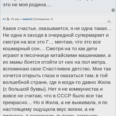
это не моя родина....
С
#2
23 апр
»
natale11
(Сообщения:
1
)
о
о
Какое счастье, оказывается, я не одна такая…
б
щ
Не одна я заходя в очередной супермаркет и
е
н
смотря на все это Г… мечтаю, что это все
и
е
кошмарный сон… Смотря на то как дети
играют в песочнице китайскими машинками, а
их мамы боятся отойти от них на пол метра,
вспоминаю свое Счастливое детство. Мне так
хочется открыть глаза и оказаться там, в той
волшебной стране, где я когда-то давно Жила
(с большой буквы). Нет я не коммунистка и
вовсе не считаю, что в СССР было все так
прекрасно… Но я Жила, а не выживала, я по
настоящему ощущала вкус жизни, а не
пялилась в телевизор, пытаясь заменить