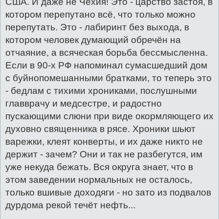
США. И даже не Чехия! Это - царство застоя, в
котором перепутано всё, что только можно
перепутать. Это - лабиринт без выхода, в
котором человек думающий обречён на
отчаяние, а всяческая борьба бессмысленна.
Если в 90-х РФ напоминал сумасшедший дом
с буйнопомешанными братками, то теперь это
- бедлам с тихими хрониками, послушными
главврачу и медсестре, и радостно
пускающими слюни при виде окормляющего их
духовно священника в рясе. Хроники шьют
варежки, клеят конверты, и их даже никто не
держит - зачем? Они и так не разбегутся, им
уже некуда бежать. Вся округа знает, что в
этом заведении нормальных не осталось,
только вшивые доходяги - но зато из подвалов
дурдома рекой течёт нефть...