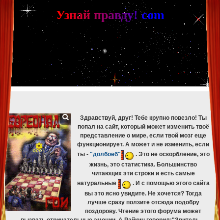
[phpBB Debug] PHP Warning
: in file
[ROOT]/phpbb/db/driver/mysqli.php
on line
265
:
mysqli_fetch_assoc(): Couldn't fetch mysqli_result
У
з
н
а
й
п
р
а
в
д
у
!
c
om
[phpBB Debug] PHP Warning
: in file
[ROOT]/phpbb/db/driver/mysqli.php
on line
329
:
mysqli_free_result(): Couldn't fetch mysqli_result
[phpBB Debug] PHP Warning
: in file
[ROOT]/phpbb/db/driver/mysqli.php
on line
265
:
mysqli_fetch_assoc(): Couldn't fetch mysqli_result
[phpBB Debug] PHP Warning
: in file
[ROOT]/phpbb/db/driver/mysqli.php
on line
329
:
mysqli_free_result(): Couldn't fetch mysqli_result
[phpBB Debug] PHP Warning
: in file
[ROOT]/phpbb/db/driver/mysqli.php
on line
265
:
mysqli_fetch_assoc(): Couldn't fetch mysqli_result
[phpBB Debug] PHP Warning
: in file
[ROOT]/phpbb/db/driver/mysqli.php
on line
329
:
mysqli_free_result(): Couldn't fetch mysqli_result
[phpBB Debug] PHP Warning
: in file
[ROOT]/phpbb/db/driver/mysqli.php
on line
265
:
mysqli_fetch_assoc(): Couldn't fetch mysqli_result
[phpBB Debug] PHP Warning
: in file
[ROOT]/phpbb/db/driver/mysqli.php
on line
329
:
mysqli_free_result(): Couldn't fetch mysqli_result
Здравствуй, друг! Тебе крупно повезло! Ты
попал на сайт, который может изменить твоё
представление о мире, если твой мозг еще
функционирует. А может и не изменить, если
ты -
"долбоёб"
. Это не оскорбление, это
жизнь, это статистика. Большинство
читающих эти строки и есть самые
натуральные
. И с помощью этого сайта
вы это ясно увидите. Не хочется? Тогда
лучше сразу ползите отсюда подобру
поздорову. Чтение этого форума может