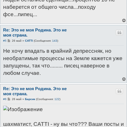
н
наберется от общего числа...походу
и
е
фсе...пипец...
Re: Это не моя Родина. Это не
моя страна.
С
#5
26 май
»
CATTI
(Сообщения:
143
)
о
о
Не хочу впадать в крайний депрессняк, но
б
щ
необратимые процессы на Земле кажется уже
е
н
запущены, так что......... писец наверное в
и
е
любом случае.
Re: Это не моя Родина. Это не
моя страна.
С
#6
26 май
»
Барсик
(Сообщения:
122
)
о
о
б
щ
е
н
шахматист, САТТI - ну вы что??? Ваши посты и
и
е