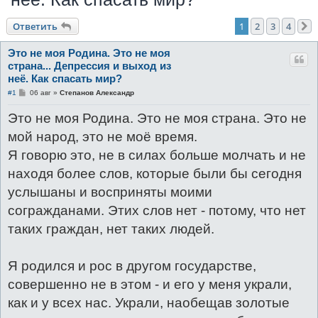
Ответить
1
2
3
4
Это не моя Родина. Это не моя
страна... Депрессия и выход из
неё. Как спасать мир?
С
#1
06 авг
»
Степанов Александр
о
о
Это не моя Родина. Это не моя страна. Это не
б
щ
мой народ, это не моё время.
е
н
Я говорю это, не в силах больше молчать и не
и
е
находя более слов, которые были бы сегодня
услышаны и восприняты моими
согражданами. Этих слов нет - потому, что нет
таких граждан, нет таких людей.
Я родился и рос в другом государстве,
совершенно не в этом - и его у меня украли,
как и у всех нас. Украли, наобещав золотые