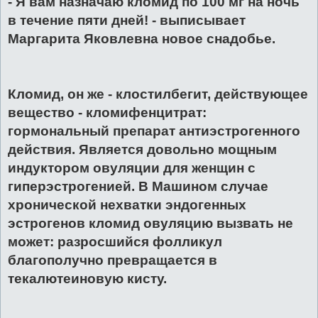
- Я вам назначаю кломид по 100 мг на ночь
в течение пяти дней! - выписывает
Маргарита Яковлевна новое снадобье.
Кломид, он же - клостилбегит, действующее
вещество - кломифенцитрат:
гормональный препарат антиэстрогенного
действия. Является довольно мощным
индуктором овуляции для женщин с
гиперэстрогенией. В Машином случае
хронической нехватки эндогенных
эстрогенов кломид овуляцию вызвать не
может: разросшийся фолликул
благополучно превращается в
текалютеиновую кисту.