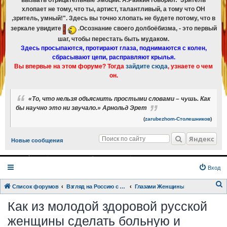
вызвать отрицательные эмоции. А.Райкин говорил:"Зритель
хлопает не тому, что ты, артист, талантливый, а тому что ОН
,зритель, умный!". Здесь вы точно хлопать не будете потому, что в
зеркале увидите
.Осознание своего долбоёбизма, - это первый
шаг, чтобы перестать быть мудаком.
Здесь просыпаются, протирают глаза, поднимаются с колен,
сбрасывают цепи, расправляют крылья.
Вы впервые на этом форуме? Тогда
зайдите сюда
, узнаете о чем
он.
«То, что нельзя объяснить простыми словами – чушь. Как
бы научно это ни звучало.» Арнольд Эрет
(
zarubezhom-Столешников
)
Яндекс
Новые сообщения
Вход
Список форумов
Взгляд на Россию с разных точек зрения.
Глазами Женщины
о
Как из молодой здоровой русской
и
женщины сделать больную и
с