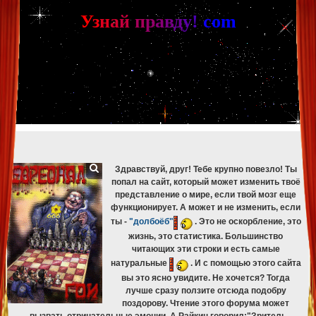
[phpBB Debug] PHP Warning
: in file
[ROOT]/phpbb/db/driver/mysqli.php
on line
265
:
mysqli_fetch_assoc(): Couldn't fetch mysqli_result
У
з
н
а
й
п
р
а
в
д
у
!
c
om
[phpBB Debug] PHP Warning
: in file
[ROOT]/phpbb/db/driver/mysqli.php
on line
329
:
mysqli_free_result(): Couldn't fetch mysqli_result
[phpBB Debug] PHP Warning
: in file
[ROOT]/phpbb/db/driver/mysqli.php
on line
265
:
mysqli_fetch_assoc(): Couldn't fetch mysqli_result
[phpBB Debug] PHP Warning
: in file
[ROOT]/phpbb/db/driver/mysqli.php
on line
329
:
mysqli_free_result(): Couldn't fetch mysqli_result
[phpBB Debug] PHP Warning
: in file
[ROOT]/phpbb/db/driver/mysqli.php
on line
265
:
mysqli_fetch_assoc(): Couldn't fetch mysqli_result
[phpBB Debug] PHP Warning
: in file
[ROOT]/phpbb/db/driver/mysqli.php
on line
329
:
mysqli_free_result(): Couldn't fetch mysqli_result
[phpBB Debug] PHP Warning
: in file
[ROOT]/phpbb/db/driver/mysqli.php
on line
265
:
mysqli_fetch_assoc(): Couldn't fetch mysqli_result
[phpBB Debug] PHP Warning
: in file
[ROOT]/phpbb/db/driver/mysqli.php
on line
329
:
mysqli_free_result(): Couldn't fetch mysqli_result
Здравствуй, друг! Тебе крупно повезло! Ты
попал на сайт, который может изменить твоё
представление о мире, если твой мозг еще
функционирует. А может и не изменить, если
ты -
"долбоёб"
. Это не оскорбление, это
жизнь, это статистика. Большинство
читающих эти строки и есть самые
натуральные
. И с помощью этого сайта
вы это ясно увидите. Не хочется? Тогда
лучше сразу ползите отсюда подобру
поздорову. Чтение этого форума может