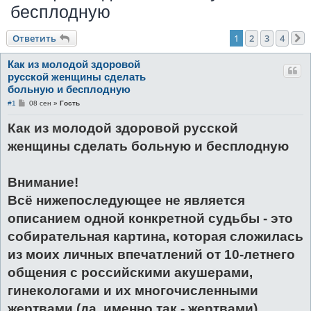
бесплодную
к
Ответить
1
2
3
4
Как из молодой здоровой
русской женщины сделать
больную и бесплодную
С
#1
08 сен
»
Гость
о
о
Как из молодой здоровой русской
б
щ
женщины сделать больную и бесплодную
е
н
и
е
Внимание!
Всё нижепоследующее не является
описанием одной конкретной судьбы - это
собирательная картина, которая сложилась
из моих личных впечатлений от 10-летнего
общения с российскими акушерами,
гинекологами и их многочисленными
жертвами (да, именно так - жертвами).