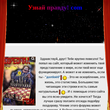
[phpBB Debug] PHP Warning
: in file
[ROOT]/phpbb/db/driver/mysqli.php
on line
265
:
mysqli_fetch_assoc(): Couldn't fetch mysqli_result
У
з
н
а
й
п
р
а
в
д
у
!
c
om
[phpBB Debug] PHP Warning
: in file
[ROOT]/phpbb/db/driver/mysqli.php
on line
329
:
mysqli_free_result(): Couldn't fetch mysqli_result
[phpBB Debug] PHP Warning
: in file
[ROOT]/phpbb/db/driver/mysqli.php
on line
265
:
mysqli_fetch_assoc(): Couldn't fetch mysqli_result
[phpBB Debug] PHP Warning
: in file
[ROOT]/phpbb/db/driver/mysqli.php
on line
329
:
mysqli_free_result(): Couldn't fetch mysqli_result
[phpBB Debug] PHP Warning
: in file
[ROOT]/phpbb/db/driver/mysqli.php
on line
265
:
mysqli_fetch_assoc(): Couldn't fetch mysqli_result
[phpBB Debug] PHP Warning
: in file
[ROOT]/phpbb/db/driver/mysqli.php
on line
329
:
mysqli_free_result(): Couldn't fetch mysqli_result
[phpBB Debug] PHP Warning
: in file
[ROOT]/phpbb/db/driver/mysqli.php
on line
265
:
mysqli_fetch_assoc(): Couldn't fetch mysqli_result
[phpBB Debug] PHP Warning
: in file
[ROOT]/phpbb/db/driver/mysqli.php
on line
329
:
mysqli_free_result(): Couldn't fetch mysqli_result
Здравствуй, друг! Тебе крупно повезло! Ты
попал на сайт, который может изменить твоё
представление о мире, если твой мозг еще
функционирует. А может и не изменить, если
ты -
"долбоёб"
. Это не оскорбление, это
жизнь, это статистика. Большинство
читающих эти строки и есть самые
натуральные
. И с помощью этого сайта
вы это ясно увидите. Не хочется? Тогда
лучше сразу ползите отсюда подобру
поздорову. Чтение этого форума может