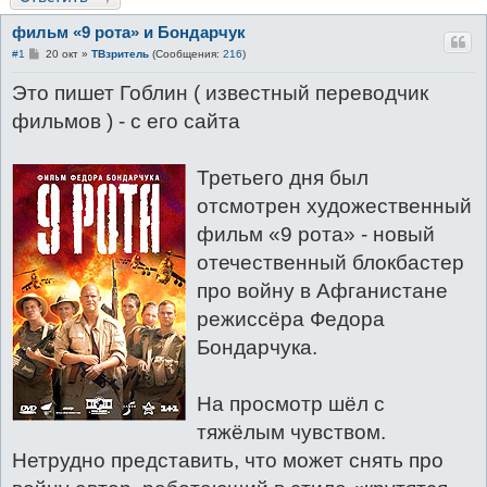
к
фильм «9 рота» и Бондарчук
С
#1
20 окт
»
ТВзритель
(Сообщения:
216
)
о
о
Это пишет Гоблин ( известный переводчик
б
щ
фильмов ) - с его сайта
е
н
и
е
Третьего дня был
отсмотрен художественный
фильм «9 рота» - новый
отечественный блокбастер
про войну в Афганистане
режиссёра Федора
Бондарчука.
На просмотр шёл с
тяжёлым чувством.
Нетрудно представить, что может снять про