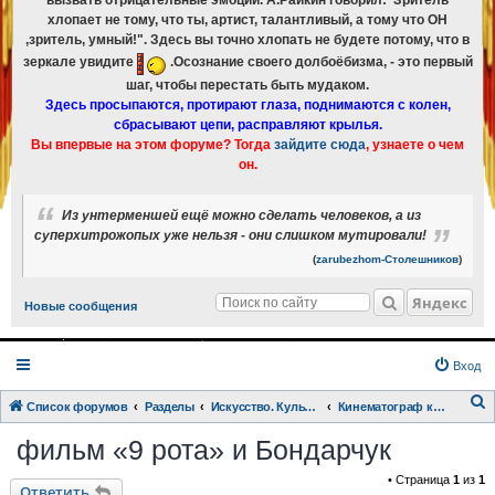
вызвать отрицательные эмоции. А.Райкин говорил:"Зритель
хлопает не тому, что ты, артист, талантливый, а тому что ОН
,зритель, умный!". Здесь вы точно хлопать не будете потому, что в
зеркале увидите
.Осознание своего долбоёбизма, - это первый
шаг, чтобы перестать быть мудаком.
Здесь просыпаются, протирают глаза, поднимаются с колен,
сбрасывают цепи, расправляют крылья.
Вы впервые на этом форуме? Тогда
зайдите сюда
, узнаете о чем
он.
Из унтерменшей ещё можно сделать человеков, а из
суперхитрожопых уже нельзя - они слишком мутировали!
(
zarubezhom-Столешников
)
Яндекс
Новые сообщения
Вход
Список форумов
Разделы
Искусство. Культурка. Кинцо.
Кинематограф как орудие разрушения страны
о
фильм «9 рота» и Бондарчук
и
• Страница
1
из
1
с
Ответить