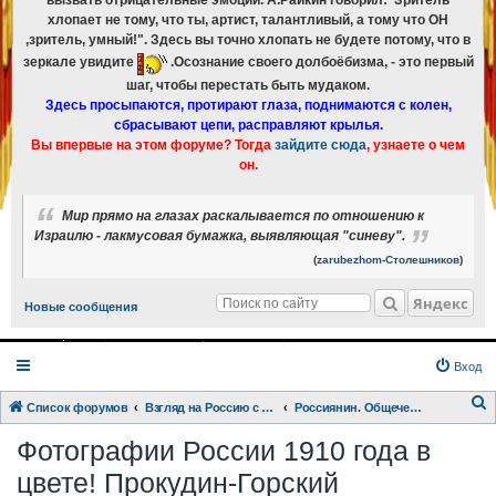
вызвать отрицательные эмоции. А.Райкин говорил:"Зритель
хлопает не тому, что ты, артист, талантливый, а тому что ОН
,зритель, умный!". Здесь вы точно хлопать не будете потому, что в
зеркале увидите
.Осознание своего долбоёбизма, - это первый
шаг, чтобы перестать быть мудаком.
Здесь просыпаются, протирают глаза, поднимаются с колен,
сбрасывают цепи, расправляют крылья.
Вы впервые на этом форуме? Тогда
зайдите сюда
, узнаете о чем
он.
Мир прямо на глазах раскалывается по отношению к
Израилю - лакмусовая бумажка, выявляющая "синеву".
(
zarubezhom-Столешников
)
Яндекс
Новые сообщения
Вход
Список форумов
Взгляд на Россию с разных точек зрения.
Россиянин. Общечеловек.
о
Фотографии России 1910 года в
и
цвете! Прокудин-Горский
с