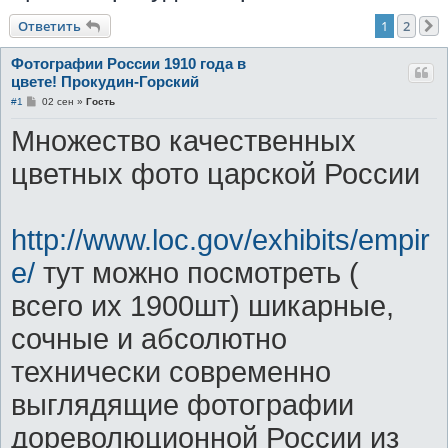
к
Ответить
1
2
Фотографии России 1910 года в
цвете! Прокудин-Горский
С
#1
02 сен
»
Гость
о
о
Множество качественных
б
щ
е
цветных фото царской России
н
и
е
http://www.loc.gov/exhibits/empir
e/
тут можно посмотреть (
всего их 1900шт) шикарные,
сочные и абсолютно
технически современно
выглядящие фотографии
дореволюционной России из