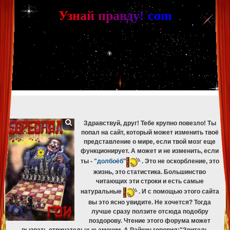
[phpBB Debug] PHP Warning
: in file
[ROOT]/phpbb/db/driver/mysqli.php
on line
265
:
mysqli_fetch_assoc(): Couldn't fetch mysqli_result
У
з
н
а
й
п
р
а
в
д
у
!
c
om
[phpBB Debug] PHP Warning
: in file
[ROOT]/phpbb/db/driver/mysqli.php
on line
329
:
mysqli_free_result(): Couldn't fetch mysqli_result
[phpBB Debug] PHP Warning
: in file
[ROOT]/phpbb/db/driver/mysqli.php
on line
265
:
mysqli_fetch_assoc(): Couldn't fetch mysqli_result
[phpBB Debug] PHP Warning
: in file
[ROOT]/phpbb/db/driver/mysqli.php
on line
329
:
mysqli_free_result(): Couldn't fetch mysqli_result
[phpBB Debug] PHP Warning
: in file
[ROOT]/phpbb/db/driver/mysqli.php
on line
265
:
mysqli_fetch_assoc(): Couldn't fetch mysqli_result
[phpBB Debug] PHP Warning
: in file
[ROOT]/phpbb/db/driver/mysqli.php
on line
329
:
mysqli_free_result(): Couldn't fetch mysqli_result
[phpBB Debug] PHP Warning
: in file
[ROOT]/phpbb/db/driver/mysqli.php
on line
265
:
mysqli_fetch_assoc(): Couldn't fetch mysqli_result
[phpBB Debug] PHP Warning
: in file
[ROOT]/phpbb/db/driver/mysqli.php
on line
329
:
mysqli_free_result(): Couldn't fetch mysqli_result
Здравствуй, друг! Тебе крупно повезло! Ты
попал на сайт, который может изменить твоё
представление о мире, если твой мозг еще
функционирует. А может и не изменить, если
ты -
"долбоёб"
. Это не оскорбление, это
жизнь, это статистика. Большинство
читающих эти строки и есть самые
натуральные
. И с помощью этого сайта
вы это ясно увидите. Не хочется? Тогда
лучше сразу ползите отсюда подобру
поздорову. Чтение этого форума может