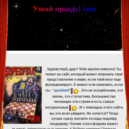
[phpBB Debug] PHP Warning
: in file
[ROOT]/phpbb/db/driver/mysqli.php
on line
265
:
mysqli_fetch_assoc(): Couldn't fetch mysqli_result
У
з
н
а
й
п
р
а
в
д
у
!
c
om
[phpBB Debug] PHP Warning
: in file
[ROOT]/phpbb/db/driver/mysqli.php
on line
329
:
mysqli_free_result(): Couldn't fetch mysqli_result
[phpBB Debug] PHP Warning
: in file
[ROOT]/phpbb/db/driver/mysqli.php
on line
265
:
mysqli_fetch_assoc(): Couldn't fetch mysqli_result
[phpBB Debug] PHP Warning
: in file
[ROOT]/phpbb/db/driver/mysqli.php
on line
329
:
mysqli_free_result(): Couldn't fetch mysqli_result
[phpBB Debug] PHP Warning
: in file
[ROOT]/phpbb/db/driver/mysqli.php
on line
265
:
mysqli_fetch_assoc(): Couldn't fetch mysqli_result
[phpBB Debug] PHP Warning
: in file
[ROOT]/phpbb/db/driver/mysqli.php
on line
329
:
mysqli_free_result(): Couldn't fetch mysqli_result
[phpBB Debug] PHP Warning
: in file
[ROOT]/phpbb/db/driver/mysqli.php
on line
265
:
mysqli_fetch_assoc(): Couldn't fetch mysqli_result
[phpBB Debug] PHP Warning
: in file
[ROOT]/phpbb/db/driver/mysqli.php
on line
329
:
mysqli_free_result(): Couldn't fetch mysqli_result
Здравствуй, друг! Тебе крупно повезло! Ты
попал на сайт, который может изменить твоё
представление о мире, если твой мозг еще
функционирует. А может и не изменить, если
ты -
"долбоёб"
. Это не оскорбление, это
жизнь, это статистика. Большинство
читающих эти строки и есть самые
натуральные
. И с помощью этого сайта
вы это ясно увидите. Не хочется? Тогда
лучше сразу ползите отсюда подобру
поздорову. Чтение этого форума может