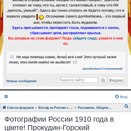
вызвать отрицательные эмоции. А.Райкин говорил:"Зритель
хлопает не тому, что ты, артист, талантливый, а тому что ОН
,зритель, умный!". Здесь вы точно хлопать не будете потому, что в
зеркале увидите
.Осознание своего долбоёбизма, - это первый
шаг, чтобы перестать быть мудаком.
Здесь просыпаются, протирают глаза, поднимаются с колен,
сбрасывают цепи, расправляют крылья.
Вы впервые на этом форуме? Тогда
зайдите сюда
, узнаете о чем
он.
Не ищи помощи извне, делай всё сам! Это лучший залог
того, что тебя никто не выдаст!
(
zarubezhom-Столешников
)
Яндекс
Новые сообщения
Вход
Список форумов
Взгляд на Россию с разных точек зрения.
Россиянин. Общечеловек.
о
Фотографии России 1910 года в
и
цвете! Прокудин-Горский
с