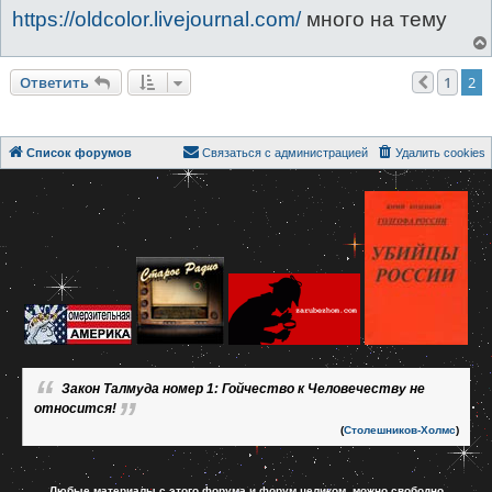
https://oldcolor.livejournal.com/
много на тему
Ответить
1
2
Пред.
Список форумов
Связаться с администрацией
Удалить cookies
Закон Талмуда номер 1: Гойчество к Человечеству не
относится!
(
Столешников-Холмс
)
Любые материалы с этого форума и форум целиком, можно свободно