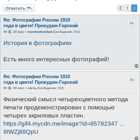
к
Ответить
1
2
Пред.
Re: Фотографии России 1910
года в цвете! Прокудин-Горский
С
#8
20 мар
»
morehodsimbad
(Сообщения:
262
)
о
о
История в фотографиях
б
щ
е
н
Есть много интересных фотографий!
и
е
Re: Фотографии России 1910
года в цвете! Прокудин-Горский
С
#9
09 июл
»
гость
(Сообщения:
192
)
о
о
Физический смысл четырехцветного метода
б
щ
печати продемонстрирован с помощью
е
н
четырех акриловых пластин.
и
е
https://gif4.mycdn.me/image?id=85782347 ...
8IWZj88QpU