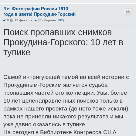
Re: Фотографии России 1910
года в цвете! Прокудин-Горский
С
#10
13 фев
»
гость
(Сообщения:
192
)
о
о
Поиск пропавших снимков
б
щ
е
Прокудина-Горского: 10 лет в
н
и
тупике
е
Самой интригующей темой во всей истории с
Прокудиным-Горским является судьба
пропавших частей его коллекции. Увы, более
10 лет целенаправленных поисков только в
рамках нашего проекта (до него тоже искали)
пока не принесли никакого результата и мы
уже давно оказались в тупике.
На сегодня в Библиотеке Конгресса США